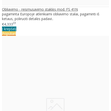
Obliavimo - reismusavimo staklės mod. FS 41N
pagaminta Europoje atlenkiami obliavimo stalai, pagaminti iš
ketaus, poliruoti detalės padavi..
01
€4,333
Į krepšelį
Populiari