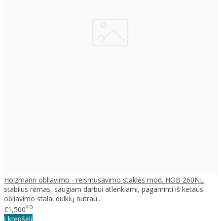
Holzmann obliavimo - reismusavimo staklės mod. HOB 260NL
stabilus rėmas, saugiam darbui atlenkiami, pagaminti iš ketaus
obliavimo stalai dulkių nutrau..
40
€1,500
Į krepšelį