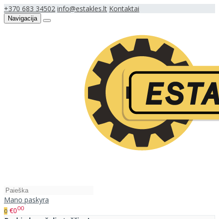
+370 683 34502
info@estakles.lt
Kontaktai
Navigacija
Mano paskyra
00
€0
0