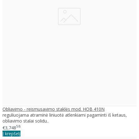
Obliavimo - reismusavimo staklės mod. HOB 410N
reguliuojama atraminė liniuotė atlenkiami pagaminti iš ketaus,
obliavimo stalai solidu..
58
€3,748
Į krepšelį