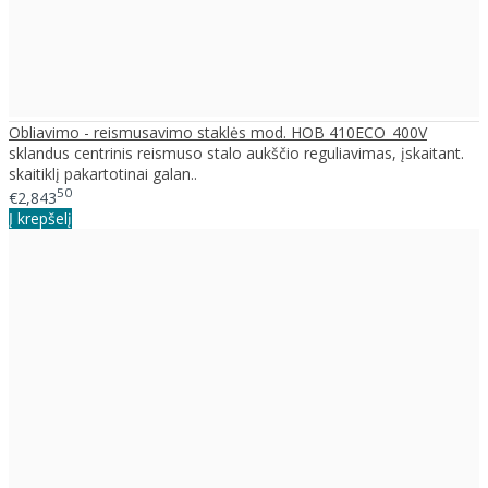
Obliavimo - reismusavimo staklės mod. HOB 410ECO_400V
sklandus centrinis reismuso stalo aukščio reguliavimas, įskaitant.
skaitiklį pakartotinai galan..
50
€2,843
Į krepšelį