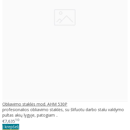
Obliavimo staklės mod. AHM 530P
profesionalios obliavimo staklės, su šlifuotu darbo stalu valdymo
pultas akių lygyje, patogiam ..
10
€7,635
Į krepšelį