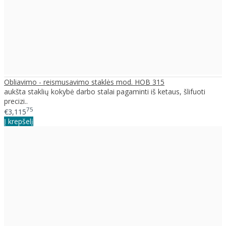
Obliavimo - reismusavimo staklės mod. HOB 315
aukšta staklių kokybė darbo stalai pagaminti iš ketaus, šlifuoti
precizi..
75
€3,115
Į krepšelį