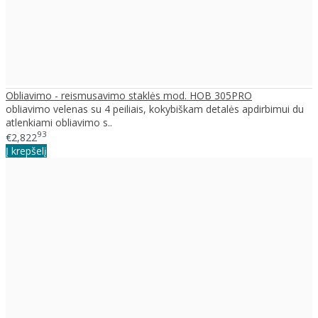
Obliavimo - reismusavimo staklės mod. HOB 305PRO
obliavimo velenas su 4 peiliais, kokybiškam detalės apdirbimui du
atlenkiami obliavimo s..
93
€2,822
Į krepšelį