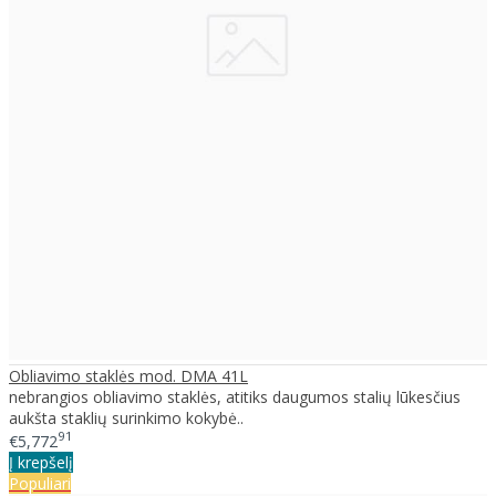
Obliavimo staklės mod. DMA 41L
nebrangios obliavimo staklės, atitiks daugumos stalių lūkesčius
aukšta staklių surinkimo kokybė..
91
€5,772
Į krepšelį
Populiari