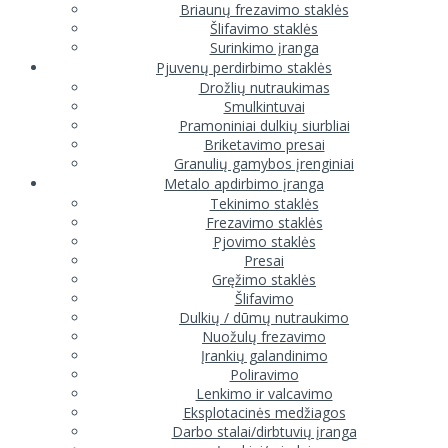
Briaunų frezavimo staklės
Šlifavimo staklės
Surinkimo įranga
Pjuvenų perdirbimo staklės
Drožlių nutraukimas
Smulkintuvai
Pramoniniai dulkių siurbliai
Briketavimo presai
Granulių gamybos įrenginiai
Metalo apdirbimo įranga
Tekinimo staklės
Frezavimo staklės
Pjovimo staklės
Presai
Gręžimo staklės
Šlifavimo
Dulkių / dūmų nutraukimo
Nuožulų frezavimo
Įrankių galandinimo
Poliravimo
Lenkimo ir valcavimo
Eksplotacinės medžiagos
Darbo stalai/dirbtuvių įranga