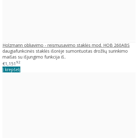
Holzmann obliavimo - reismusavimo staklės mod. HOB 260ABS
daugiafunkcinės staklės išorėje sumontuotas drožlių surinkimo
maišas su išjungimo funkcija iš..
92
€1,151
Į krepšelį