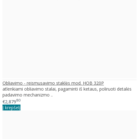
Obliavimo - reismusavimo staklės mod. HOB 320P
atlenkiami obliavimo stalai, pagaminti iš ketaus, poliruoti detalės
padavimo mechanizmo ..
80
€2,879
Į krepšelį