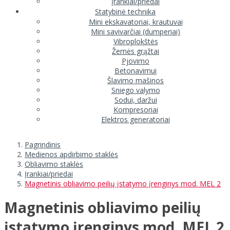
Įrankiai/priedai
Statybinė technika
Mini ekskavatoriai, krautuvai
Mini savivarčiai (dumperiai)
Vibroplokštės
Žemės grąžtai
Pjovimo
Betonavimui
Šlavimo mašinos
Sniego valymo
Sodui, daržui
Kompresoriai
Elektros generatoriai
Pagrindinis
Medienos apdirbimo staklės
Obliavimo staklės
Įrankiai/priedai
Magnetinis obliavimo peilių įstatymo įrenginys mod. MEL 2
Magnetinis obliavimo peilių
įstatymo įrenginys mod. MEL 2