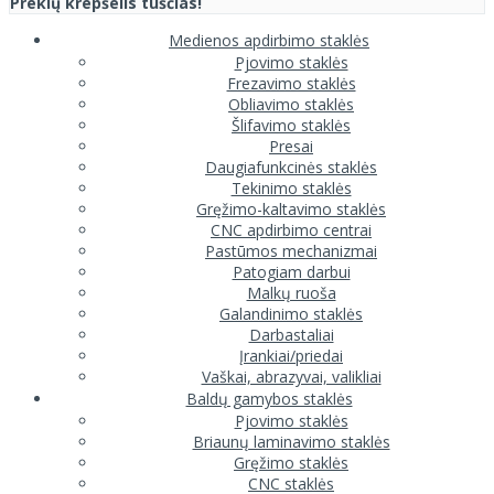
Prekių krepšelis tuščias!
Medienos apdirbimo staklės
Pjovimo staklės
Frezavimo staklės
Obliavimo staklės
Šlifavimo staklės
Presai
Daugiafunkcinės staklės
Tekinimo staklės
Gręžimo-kaltavimo staklės
CNC apdirbimo centrai
Pastūmos mechanizmai
Patogiam darbui
Malkų ruoša
Galandinimo staklės
Darbastaliai
Įrankiai/priedai
Vaškai, abrazyvai, valikliai
Baldų gamybos staklės
Pjovimo staklės
Briaunų laminavimo staklės
Gręžimo staklės
CNC staklės