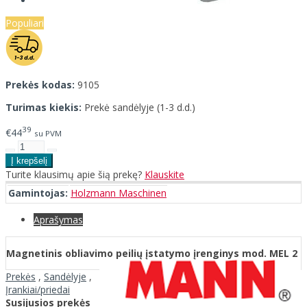
Populiari
Prekės kodas:
9105
Turimas kiekis:
Prekė sandėlyje (1-3 d.d.)
39
€44
su PVM
Turite klausimų apie šią prekę?
Klauskite
Gamintojas:
Holzmann Maschinen
Aprašymas
Magnetinis obliavimo peilių įstatymo įrenginys mod. MEL 2
Prekės
,
Sandėlyje
,
Įrankiai/priedai
Susijusios prekės