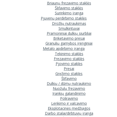
Briaunų frezavimo staklės
Šlifavimo staklės
Surinkimo įranga
Pjuvenų perdirbimo staklės
Drožlių nutraukimas
Smulkintuvai
Pramoniniai dulkių siurbliai
Briketavimo presai
Granulių gamybos įrenginiai
Metalo apdirbimo įranga
Tekinimo staklės
Frezavimo staklės
Pjovimo staklės
Presai
Gręžimo staklės
Šlifavimo
Dulkių / dūmų nutraukimo
Nuožulų frezavimo
Įrankių galandinimo
Poliravimo
Lenkimo ir valcavimo
Eksplotacinės medžiagos
Darbo stalai/dirbtuvių įranga