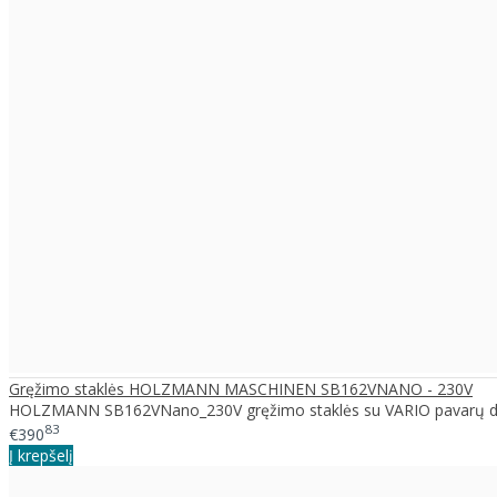
Gręžimo staklės HOLZMANN MASCHINEN SB162VNANO - 230V
HOLZMANN SB162VNano_230V gręžimo staklės su VARIO pavarų dėže G
83
€390
Į krepšelį