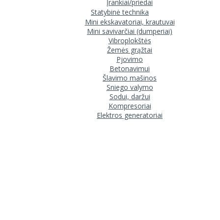
Įrankiai/priedai
Statybinė technika
Mini ekskavatoriai, krautuvai
Mini savivarčiai (dumperiai)
Vibroplokštės
Žemės grąžtai
Pjovimo
Betonavimui
Šlavimo mašinos
Sniego valymo
Sodui, daržui
Kompresoriai
Elektros generatoriai