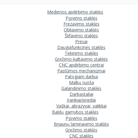
Medienos apdirbimo staklės
Pjovimo staklės
Frezavimo staklės
Obliavimo staklės
Šlifavimo staklės
Presai
Daugiafunkcinės staklės
Tekinimo staklės
Gręžimo-kaltavimo staklės
CNC apdirbimo centrai
Pastūmos mechanizmai
Patogiam darbui
Malkų ruoša
Galandinimo staklės
Darbastaliai
Įrankiai/priedai
Vaškai, abrazyvai, valikliai
Baldų gamybos staklės
Pjovimo staklės
Briaunų laminavimo staklės
Gręžimo staklės
CNC staklės