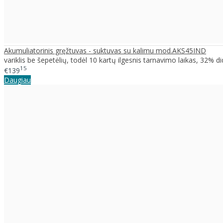
Akumuliatorinis gręžtuvas - suktuvas su kalimu mod.AKS45IND
variklis be šepetėlių, todėl 10 kartų ilgesnis tarnavimo laikas, 32% d
15
€139
Daugiau