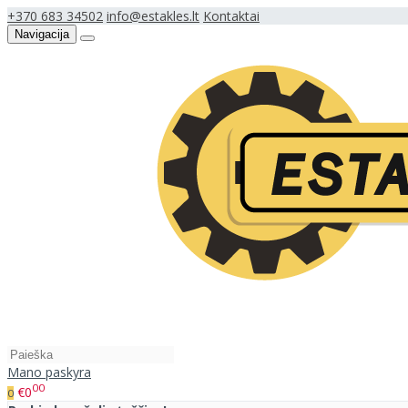
+370 683 34502
info@estakles.lt
Kontaktai
Navigacija
Mano paskyra
00
€0
0