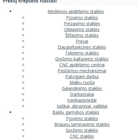
Prekių krepšelis tuščias!
Medienos apdirbimo staklės
Pjovimo staklės
Frezavimo staklės
Obliavimo staklės
Šlifavimo staklės
Presai
Daugiafunkcinės staklės
Tekinimo staklės
Gręžimo-kaltavimo staklės
CNC apdirbimo centrai
Pastūmos mechanizmai
Patogiam darbui
Malkų ruoša
Galandinimo staklės
Darbastaliai
Įrankiai/priedai
Vaškai, abrazyvai, valikliai
Baldų gamybos staklės
Pjovimo staklės
Briaunų laminavimo staklės
Gręžimo staklės
CNC staklės