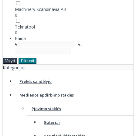
Machinery Scandinavia AB
0
Teknatool
0
Kaina
€
- €
Valyti
Filtruoti
Kategorijos
Prekės sandėlyje
Medienos apdirbimo staklės
Pjovimo staklės
Gateriai