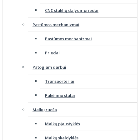
CNC staklių dalys ir priedai
Pastūmos mechanizmai
Pastūmos mechanizmai
Priedai
Patogiam darbui
Transporteriai
Pakėlimo stalai
Malkų ruoša
Malkų pjaustyklės
Malkų skaldyklės