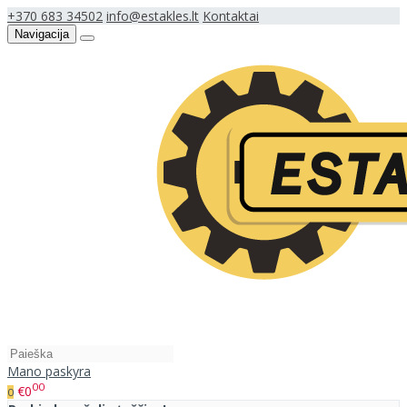
+370 683 34502
info@estakles.lt
Kontaktai
Navigacija
Mano paskyra
00
€0
0