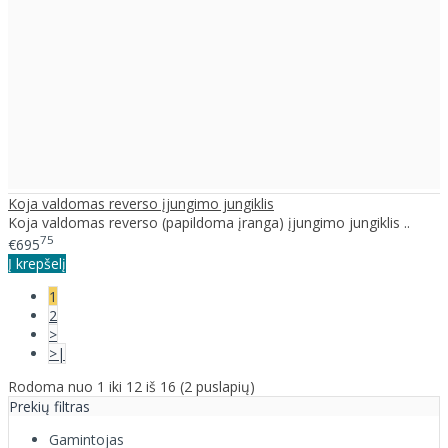
Koja valdomas reverso įjungimo jungiklis
Koja valdomas reverso (papildoma įranga) įjungimo jungiklis ..
75
€695
Į krepšelį
1
2
>
>|
Rodoma nuo 1 iki 12 iš 16 (2 puslapių)
Prekių filtras
Gamintojas