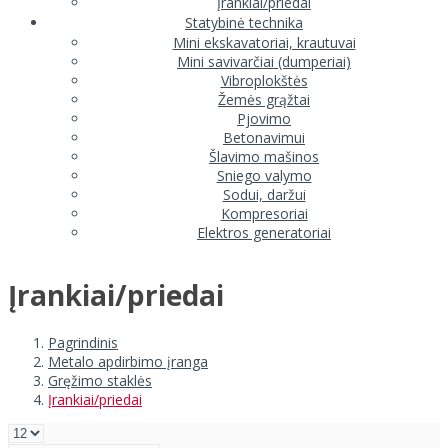
Įrankiai/priedai
Statybinė technika
Mini ekskavatoriai, krautuvai
Mini savivarčiai (dumperiai)
Vibroplokštės
Žemės grąžtai
Pjovimo
Betonavimui
Šlavimo mašinos
Sniego valymo
Sodui, daržui
Kompresoriai
Elektros generatoriai
Įrankiai/priedai
Pagrindinis
Metalo apdirbimo įranga
Gręžimo staklės
Įrankiai/priedai