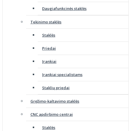
Daugiafunkcinės staklės
Tekinimo staklės
Staklės
Priedai
Įrankiai
Įrankiai specialistams
Staklių priedai
Gręžimo-kaltavimo staklės
CNC apdirbimo centrai
Staklės