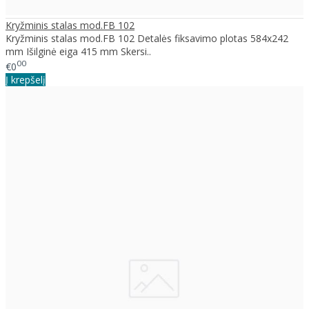
Kryžminis stalas mod.FB 102
Kryžminis stalas mod.FB 102 Detalės fiksavimo plotas 584x242
mm Išilginė eiga 415 mm Skersi..
00
€0
Į krepšelį