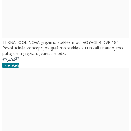
TEKNATOOL NOVA gręžimo staklės mod. VOYAGER DVR 18"
Revoliucinės koncepcijos gręžimo staklės su unikaliu naudojimo
patogumu gręžiant įvairias medž..
27
€2,404
Į krepšelį