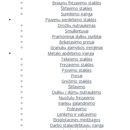
Briaunų frezavimo staklės
Šlifavimo staklės
Surinkimo įranga
Pjuvenų perdirbimo staklės
Drožlių nutraukimas
Smulkintuvai
Pramoniniai dulkių siurbliai
Briketavimo presai
Granulių gamybos įrenginiai
Metalo apdirbimo įranga
Tekinimo staklės
Frezavimo staklės
Pjovimo staklės
Presai
Gręžimo staklės
Šlifavimo
Dulkių / dūmų nutraukimo
Nuožulų frezavimo
Įrankių galandinimo
Poliravimo
Lenkimo ir valcavimo
Eksplotacinės medžiagos
Darbo stalai/dirbtuvių įranga