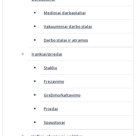
Mediniai darbastaliai
Vakuuminiai darbo stalai
Darbo stalai ir atramos
Įrankiai/priedai
Staklių
Frezavimo
Gręžimo/kaltavimo
Priedai
Spaustuvai