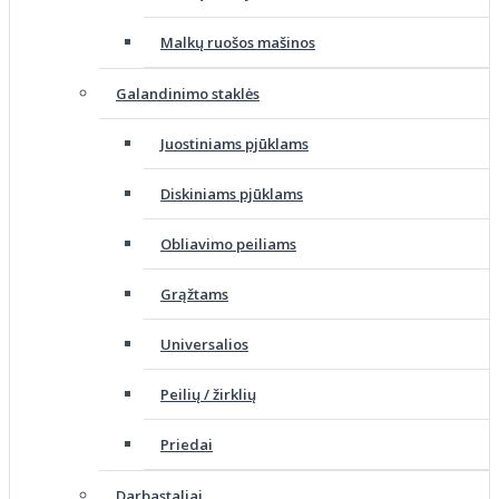
Malkų ruošos mašinos
Galandinimo staklės
Juostiniams pjūklams
Diskiniams pjūklams
Obliavimo peiliams
Grąžtams
Universalios
Peilių / žirklių
Priedai
Darbastaliai