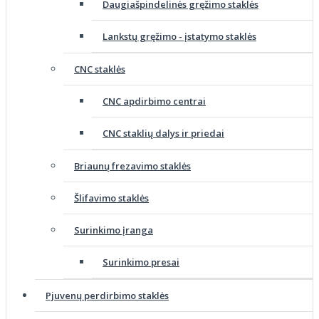
Daugiašpindelinės gręžimo staklės
Lankstų gręžimo - įstatymo staklės
CNC staklės
CNC apdirbimo centrai
CNC staklių dalys ir priedai
Briaunų frezavimo staklės
Šlifavimo staklės
Surinkimo įranga
Surinkimo presai
Pjuvenų perdirbimo staklės