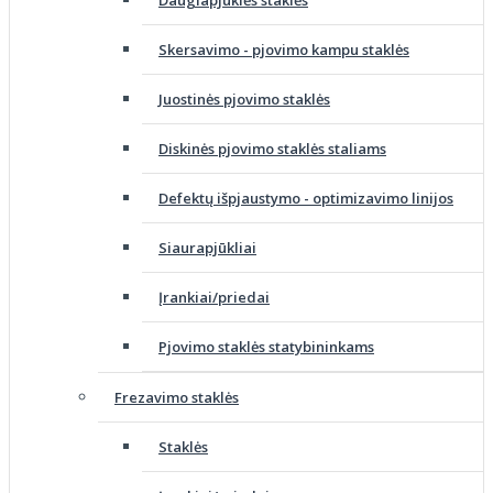
Daugiapjūklės staklės
Skersavimo - pjovimo kampu staklės
Juostinės pjovimo staklės
Diskinės pjovimo staklės staliams
Defektų išpjaustymo - optimizavimo linijos
Siaurapjūkliai
Įrankiai/priedai
Pjovimo staklės statybininkams
Frezavimo staklės
Staklės