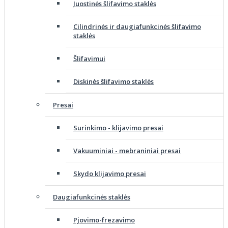
Juostinės šlifavimo staklės
Cilindrinės ir daugiafunkcinės šlifavimo
staklės
Šlifavimui
Diskinės šlifavimo staklės
Presai
Surinkimo - klijavimo presai
Vakuuminiai - mebraniniai presai
Skydo klijavimo presai
Daugiafunkcinės staklės
Pjovimo-frezavimo