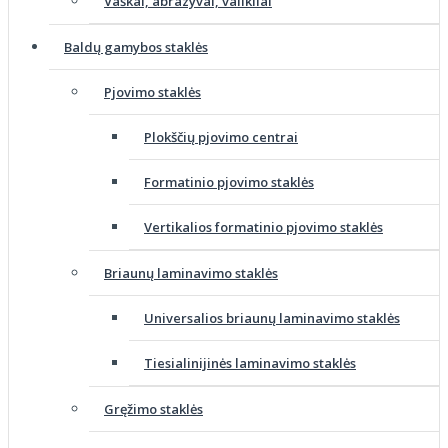
Vaškai, abrazyvai, valikliai
Baldų gamybos staklės
Pjovimo staklės
Plokščių pjovimo centrai
Formatinio pjovimo staklės
Vertikalios formatinio pjovimo staklės
Briaunų laminavimo staklės
Universalios briaunų laminavimo staklės
Tiesialinijinės laminavimo staklės
Gręžimo staklės