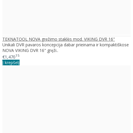
TEKNATOOL NOVA gręžimo staklės mod. VIKING DVR 16"
Unikali DVR pavaros koncepcija dabar prieinama ir kompaktiškose
NOVA VIKING DVR 16" gręži..
15
€1,470
Į krepšelį