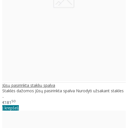
Jūsų pasirinkta staklių spalva
Staklės dažomos Jūsų pasirinkta spalva Nurodyti užsakant stakles
..
50
€181
Į krepšelį