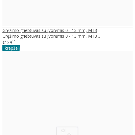
Gręžimo griebtuvas su įvorėmis 0 - 13 mm, MT3
Gręžimo griebtuvas su įvorėmis 0 - 13 mm, MT3 ..
15
€139
Į krepšelį