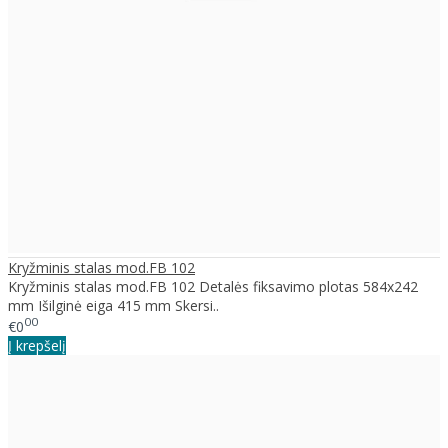
Kryžminis stalas mod.FB 102
Kryžminis stalas mod.FB 102 Detalės fiksavimo plotas 584x242
mm Išilginė eiga 415 mm Skersi..
00
€0
Į krepšelį