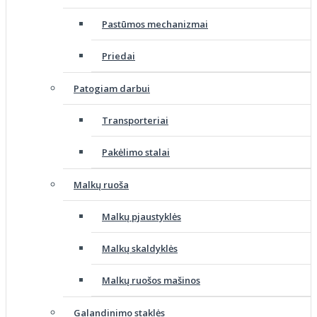
Pastūmos mechanizmai
Priedai
Patogiam darbui
Transporteriai
Pakėlimo stalai
Malkų ruoša
Malkų pjaustyklės
Malkų skaldyklės
Malkų ruošos mašinos
Galandinimo staklės