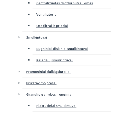
Centralizuotas drožlių nutraukimas
Ventiliatoriai
Oro filtrai ir priedai
Smulkintuvai
Būgniniai-diskiniai smulkintuvai
Kaladėlių smulkintuvai
Pramoniniai dulkių siurbliai
Briketavimo presai
Granulių gamybos įrenginiai
Plaktukiniai smulkintuvai