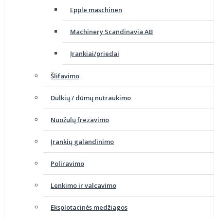
Epple maschinen
Machinery Scandinavia AB
Įrankiai/priedai
Šlifavimo
Dulkių / dūmų nutraukimo
Nuožulų frezavimo
Įrankių galandinimo
Poliravimo
Lenkimo ir valcavimo
Eksplotacinės medžiagos