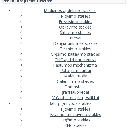
Prekių krepšelis tuščias!
Medienos apdirbimo staklės
Pjovimo staklės
Frezavimo staklės
Obliavimo staklės
Šlifavimo staklės
Presai
Daugiafunkcinės staklės
Tekinimo staklės
Gręžimo-kaltavimo staklės
CNC apdirbimo centrai
Pastūmos mechanizmai
Patogiam darbui
Malkų ruoša
Galandinimo staklės
Darbastaliai
Įrankiai/priedai
Vaškai, abrazyvai, valikliai
Baldų gamybos staklės
Pjovimo staklės
Briaunų laminavimo staklės
Gręžimo staklės
CNC staklės