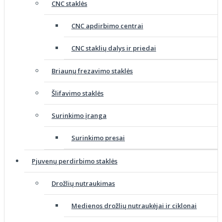
CNC staklės
CNC apdirbimo centrai
CNC staklių dalys ir priedai
Briaunų frezavimo staklės
Šlifavimo staklės
Surinkimo įranga
Surinkimo presai
Pjuvenų perdirbimo staklės
Drožlių nutraukimas
Medienos drožlių nutraukėjai ir ciklonai