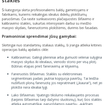
staklės
Ši kategorija skirta profesionaliems baldų gamintojams ir
fabrikams, kuriems reikalingas idealus didelių plokštumų
paruošimas. Čia rasite sunkiasvores plačiajuostes šlifavimo ir
kalibravimo stakles, sukurtas intensyviam darbui su medžio
masyvo skydais, faneruotomis plokštėmis, durimis bei fasadais.
Pramoniniai sprendimai jūsų gamybai:
Skirtingai nuo standartinių staliaus staklių, ši įranga atlieka kritines
operacijas baldų apdailos cikle:
Kalibravimas: Galingi plieniniai arba gumuoti velenai sulygina
masyvo skydus iki idealaus, vienodo storio per visą plotį.
Būtinas etapas prieš faneravimą ar klijavimą.
Faneruotės šlifavimas: Staklės su elektroniniais
segmentiniais padais jautriai kopijuoja paviršių. Tai leidžia
nušlifuoti ploną faneruotę jos nepratrinant („kiaurai“), net jei
plokštė nėra idealiai lygi.
Lako šlifavimas: Ypatingo tikslumo reikalaujantis procesas
(tarpinis šlifavimas tarp dažymo sluoksnių), kurį šios staklės
atlieka automatiškai, paruošdamos paviršių „aukštam