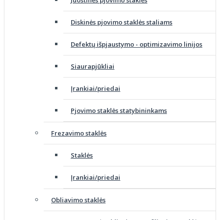
Juostinės pjovimo staklės
Diskinės pjovimo staklės staliams
Defektų išpjaustymo - optimizavimo linijos
Siaurapjūkliai
Įrankiai/priedai
Pjovimo staklės statybininkams
Frezavimo staklės
Staklės
Įrankiai/priedai
Obliavimo staklės