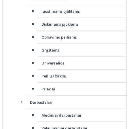
Juostiniams pjūklams
Diskiniams pjūklams
Obliavimo peiliams
Grąžtams
Universalios
Peilių / žirklių
Priedai
Darbastaliai
Mediniai darbastaliai
Vakuuminiai darbo stalai