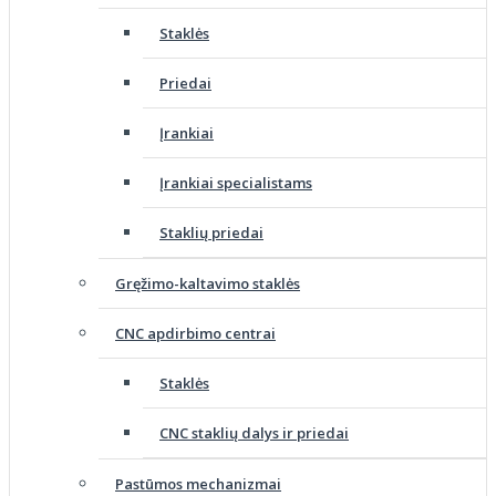
Staklės
Priedai
Įrankiai
Įrankiai specialistams
Staklių priedai
Gręžimo-kaltavimo staklės
CNC apdirbimo centrai
Staklės
CNC staklių dalys ir priedai
Pastūmos mechanizmai