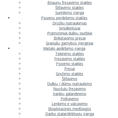
Briaunų frezavimo staklės
Šlifavimo staklės
Surinkimo įranga
Pjuvenų perdirbimo staklės
Drožlių nutraukimas
Smulkintuvai
Pramoniniai dulkių siurbliai
Briketavimo presai
Granulių gamybos įrenginiai
Metalo apdirbimo įranga
Tekinimo staklės
Frezavimo staklės
Pjovimo staklės
Presai
Gręžimo staklės
Šlifavimo
Dulkių / dūmų nutraukimo
Nuožulų frezavimo
Įrankių galandinimo
Poliravimo
Lenkimo ir valcavimo
Eksplotacinės medžiagos
Darbo stalai/dirbtuvių įranga