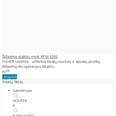
Šlifavimo staklės mod. RFM 320S
FISHER sistema - užtikrina idealų nuožulų ir apvalių profilių
šlifavimą dvi operacijos iškarto:..
00
€0
Į krepšelį
Prekių filtras
Gamintojas
HOUFEK
0
Barth GmbH