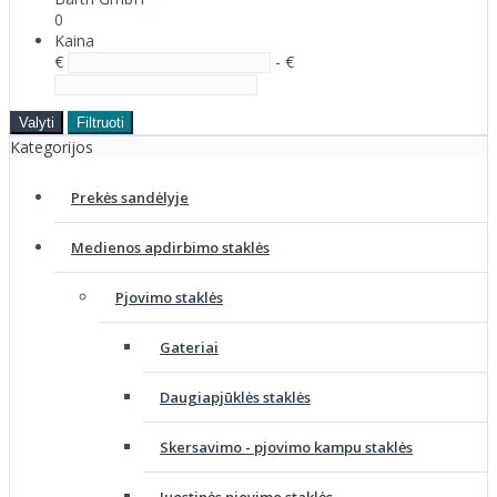
0
Kaina
€
- €
Valyti
Filtruoti
Kategorijos
Prekės sandėlyje
Medienos apdirbimo staklės
Pjovimo staklės
Gateriai
Daugiapjūklės staklės
Skersavimo - pjovimo kampu staklės