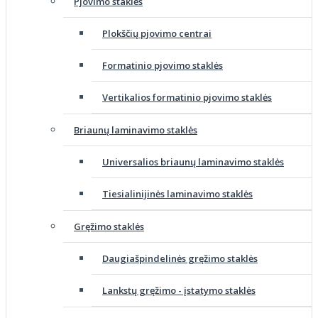
Pjovimo staklės
Plokščių pjovimo centrai
Formatinio pjovimo staklės
Vertikalios formatinio pjovimo staklės
Briaunų laminavimo staklės
Universalios briaunų laminavimo staklės
Tiesialinijinės laminavimo staklės
Gręžimo staklės
Daugiašpindelinės gręžimo staklės
Lankstų gręžimo - įstatymo staklės