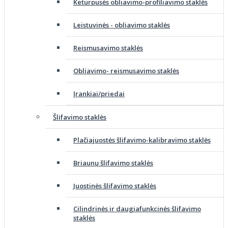
Keturpusės obliavimo-profiliavimo staklės
Leistuvinės - obliavimo staklės
Reismusavimo staklės
Obliavimo- reismusavimo staklės
Įrankiai/priedai
Šlifavimo staklės
Plačiajuostės šlifavimo-kalibravimo staklės
Briaunų šlifavimo staklės
Juostinės šlifavimo staklės
Cilindrinės ir daugiafunkcinės šlifavimo
staklės