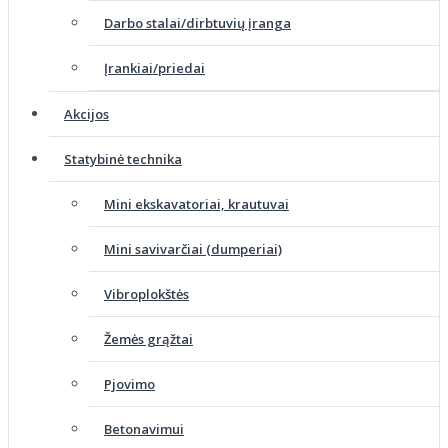
Darbo stalai/dirbtuvių įranga
Įrankiai/priedai
Akcijos
Statybinė technika
Mini ekskavatoriai, krautuvai
Mini savivarčiai (dumperiai)
Vibroplokštės
Žemės grąžtai
Pjovimo
Betonavimui