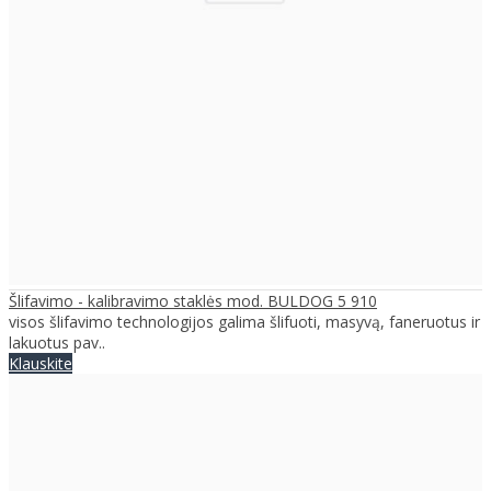
Šlifavimo - kalibravimo staklės mod. BULDOG 5 910
visos šlifavimo technologijos galima šlifuoti, masyvą, faneruotus ir
lakuotus pav..
Klauskite