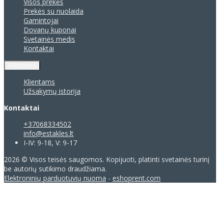
Visos prekės
Prekės su nuolaida
Gamintojai
Dovanų kuponai
Svetainės medis
Kontaktai
Klientams
Klientams
Užsakymų istorija
Kontaktai
+37068334502
info@estakles.lt
I-IV: 9-18, V: 9-17
2026 © Visos teisės saugomos. Kopijuoti, platinti svetainės turinį
be autorių sutikimo draudžiama.
Elektroninių parduotuvių nuoma
-
eshoprent.com