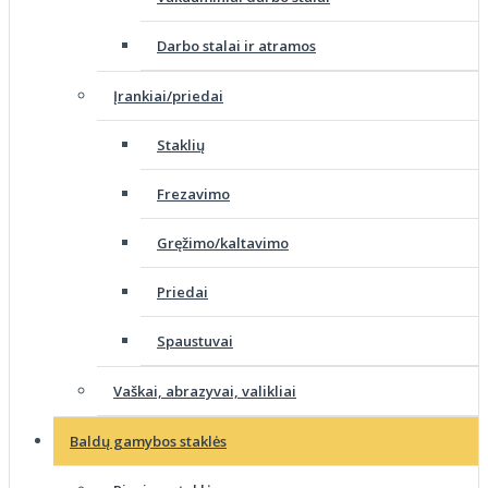
Darbo stalai ir atramos
Įrankiai/priedai
Staklių
Frezavimo
Gręžimo/kaltavimo
Priedai
Spaustuvai
Vaškai, abrazyvai, valikliai
Baldų gamybos staklės