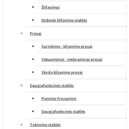
Šlifavimui
Diskinės šlifavimo staklės
Presai
Surinkimo - klijavimo presai
Vakuuminiai - mebraniniai presai
Skydo klijavimo presai
Daugiafunkcinės staklės
Pjovimo-frezavimo
Daugiafunkcinės staklės
Tekinimo staklės