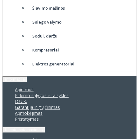
Šlavimo mašinos
Sniego valymo
Sodui, daržui
Kompresoriai
Elektros generatoriai
Informacija
Apie mus
Pirkimo sąlygos ir taisyklės
D.U.K.
Garantija ir grąžinimas
Apmokėjimas
Pristatymas
Klientų aptarnavimas