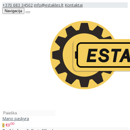
+370 683 34502
info@estakles.lt
Kontaktai
Navigacija
Mano paskyra
00
€0
0