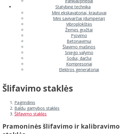
Įrankiai/priedai
Statybinė technika
Mini ekskavatoriai, krautuvai
Mini savivarčiai (dumperiai)
Vibroplokštės
Žemės grąžtai
Pjovimo
Betonavimui
Šlavimo mašinos
Sniego valymo
Sodui, daržui
Kompresoriai
Elektros generatoriai
Šlifavimo staklės
Pagrindinis
Baldų gamybos staklės
Šlifavimo staklės
Pramoninės šlifavimo ir kalibravimo