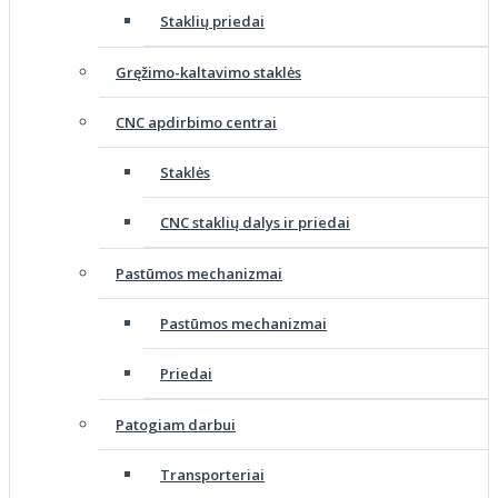
Staklių priedai
Gręžimo-kaltavimo staklės
CNC apdirbimo centrai
Staklės
CNC staklių dalys ir priedai
Pastūmos mechanizmai
Pastūmos mechanizmai
Priedai
Patogiam darbui
Transporteriai