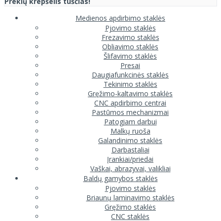
Prekių krepšelis tuščias!
Medienos apdirbimo staklės
Pjovimo staklės
Frezavimo staklės
Obliavimo staklės
Šlifavimo staklės
Presai
Daugiafunkcinės staklės
Tekinimo staklės
Gręžimo-kaltavimo staklės
CNC apdirbimo centrai
Pastūmos mechanizmai
Patogiam darbui
Malkų ruoša
Galandinimo staklės
Darbastaliai
Įrankiai/priedai
Vaškai, abrazyvai, valikliai
Baldų gamybos staklės
Pjovimo staklės
Briaunų laminavimo staklės
Gręžimo staklės
CNC staklės