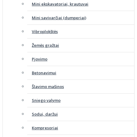
Mini ekskavatoriai, krautuvai
Mini savivarčiai (dumperiai)
Vibroplokštės
Žemės grąžtai
Pjovimo
Betonavimui
Šlavimo mašinos
Sniego valymo
Sodui, daržui
Kompresoriai