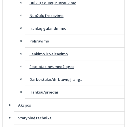
Dulkių / dūmų nutraukimo
Nuožulų frezavimo
Įrankių galandinimo
Poliravimo
Lenkimo ir valcavimo
Eksplotacinės medžiagos
Darbo stalai/dirbtuvių įranga
Įrankiai/priedai
Akcijos
Statybinė technika