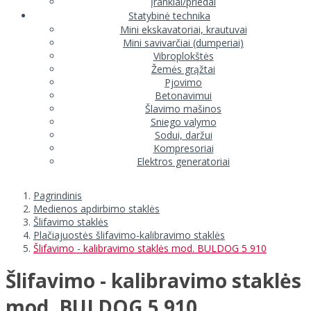
Įrankiai/priedai
Statybinė technika
Mini ekskavatoriai, krautuvai
Mini savivarčiai (dumperiai)
Vibroplokštės
Žemės grąžtai
Pjovimo
Betonavimui
Šlavimo mašinos
Sniego valymo
Sodui, daržui
Kompresoriai
Elektros generatoriai
Pagrindinis
Medienos apdirbimo staklės
Šlifavimo staklės
Plačiajuostės šlifavimo-kalibravimo staklės
Šlifavimo - kalibravimo staklės mod. BULDOG 5 910
Šlifavimo - kalibravimo staklės
mod. BULDOG 5 910