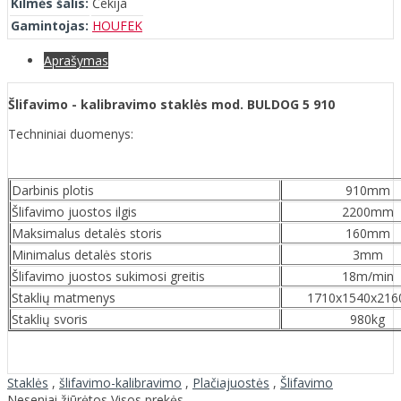
Kilmės šalis:
Čekija
Gamintojas:
HOUFEK
Aprašymas
Šlifavimo - kalibravimo staklės mod. BULDOG 5 910
Techniniai duomenys:
Darbinis plotis
910mm
Šlifavimo juostos ilgis
2200mm
Maksimalus detalės storis
160mm
Minimalus detalės storis
3mm
Šlifavimo juostos sukimosi greitis
18m/min
Staklių matmenys
1710x1540x21
Staklių svoris
980kg
Staklės
,
šlifavimo-kalibravimo
,
Plačiajuostės
,
Šlifavimo
Neseniai žiūrėtos
Visos prekės