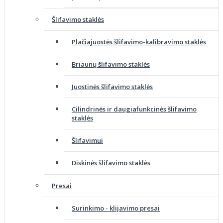
Šlifavimo staklės
Plačiajuostės šlifavimo-kalibravimo staklės
Briaunų šlifavimo staklės
Juostinės šlifavimo staklės
Cilindrinės ir daugiafunkcinės šlifavimo
staklės
Šlifavimui
Diskinės šlifavimo staklės
Presai
Surinkimo - klijavimo presai