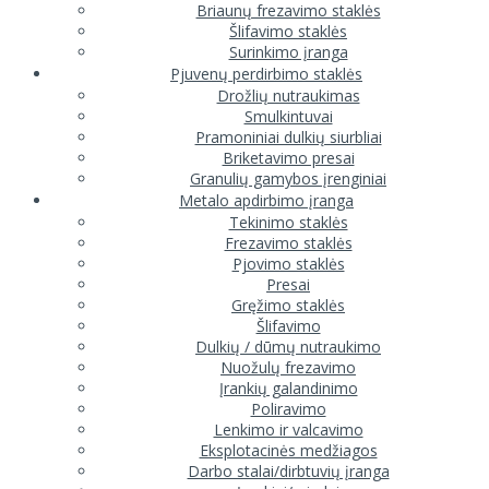
Briaunų frezavimo staklės
Šlifavimo staklės
Surinkimo įranga
Pjuvenų perdirbimo staklės
Drožlių nutraukimas
Smulkintuvai
Pramoniniai dulkių siurbliai
Briketavimo presai
Granulių gamybos įrenginiai
Metalo apdirbimo įranga
Tekinimo staklės
Frezavimo staklės
Pjovimo staklės
Presai
Gręžimo staklės
Šlifavimo
Dulkių / dūmų nutraukimo
Nuožulų frezavimo
Įrankių galandinimo
Poliravimo
Lenkimo ir valcavimo
Eksplotacinės medžiagos
Darbo stalai/dirbtuvių įranga