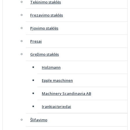
Tekinimo staklės
Frezavimo staklės
Pjovimo staklės
Presai
Gręžimo staklės
Holzmann
Epple maschinen
Machinery Scandinavia AB
Įrankiai/priedai
Šlifavimo