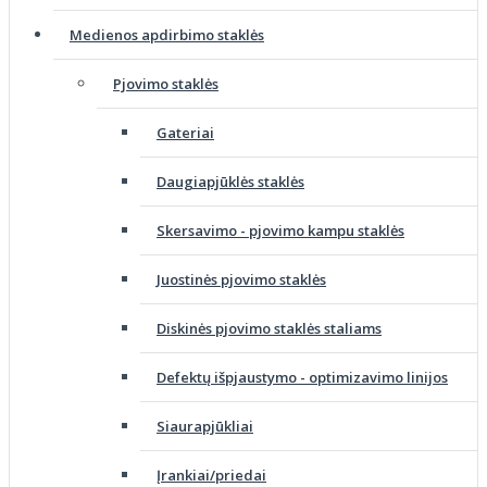
Medienos apdirbimo staklės
Pjovimo staklės
Gateriai
Daugiapjūklės staklės
Skersavimo - pjovimo kampu staklės
Juostinės pjovimo staklės
Diskinės pjovimo staklės staliams
Defektų išpjaustymo - optimizavimo linijos
Siaurapjūkliai
Įrankiai/priedai