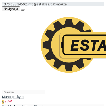
+370 683 34502
info@estakles.lt
Kontaktai
Navigacija
Mano paskyra
00
€0
0