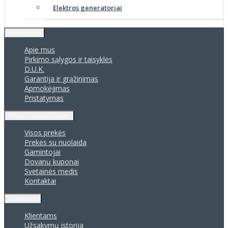
Elektros generatoriai
Informacija
Apie mus
Pirkimo sąlygos ir taisyklės
D.U.K.
Garantija ir grąžinimas
Apmokėjimas
Pristatymas
Klientų aptarnavimas
Visos prekės
Prekės su nuolaida
Gamintojai
Dovanų kuponai
Svetainės medis
Kontaktai
Klientams
Klientams
Užsakymų istorija