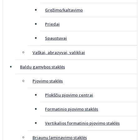
Gręžimo/kaltavimo
Priedai
Spaustuvai
Vaškai, abrazyvai, valikliai
Baldų gamybos staklės
Pjovimo staklės
Plokščių pjovimo centrai
Formatinio pjovimo staklės
Vertikalios formatinio pjovimo staklės
Briaunų laminavimo staklės