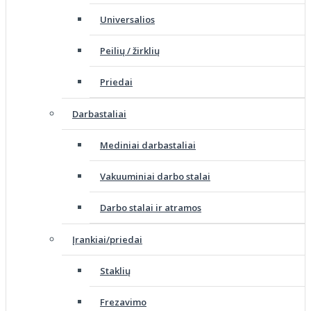
Universalios
Peilių / žirklių
Priedai
Darbastaliai
Mediniai darbastaliai
Vakuuminiai darbo stalai
Darbo stalai ir atramos
Įrankiai/priedai
Staklių
Frezavimo