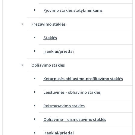
Pjovimo staklės statybininkams
Frezavimo staklės
Staklės
Įrankiai/priedai
Obliavimo staklės
Keturpusės obliavimo-profiliavimo staklės
Leistuvinės - obliavimo staklės
Reismusavimo staklės
Obliavimo- reismusavimo staklės
Įrankiai/priedai