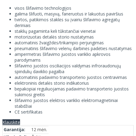
visos šlifavimo technologijos
galima šlifuoti, masyvą, faneruotus ir lakuotus paviršius
tvirtos, patikimos staklės su įvairiu šlifavimo agregatų
deriniais
staklių pagaminta keli tūkstančiai vienetai
motorizuotas detalės storio nustatymas
automatinis žvaigždės/trikampio perjungimas
pneumatinis šlifavimo velenų darbinės padėties nustatymas
ampermetras šlifavimo juostos variklio apkrovos
parodymams
šlifavimo juostos osciliacijos valdymas infroraudonujų
spindulių daviklio pagalba
automatinis padavimo transporterio juostos centravimas
elektroninis detalės storio indikatorius
bepakopiai reguliuojamas padavimo transporterio juostos
sukimosi greitis
šlifavimo juostos elektros variklio elektromagnetiniai
stabdžiai
CE sertifikatas
Klauskite
Garantija:
12 mėn.