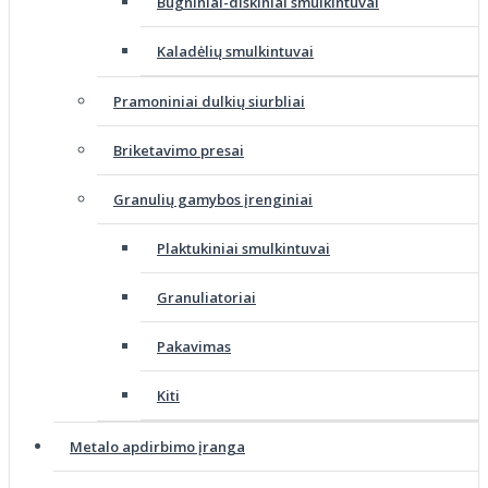
Būgniniai-diskiniai smulkintuvai
Kaladėlių smulkintuvai
Pramoniniai dulkių siurbliai
Briketavimo presai
Granulių gamybos įrenginiai
Plaktukiniai smulkintuvai
Granuliatoriai
Pakavimas
Kiti
Metalo apdirbimo įranga