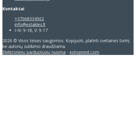
Kontaktai
+37068334502
info@estakles.lt
I-IV: 9-18, V: 9-17
2026 © Visos teisės saugomos. Kopijuoti, platinti svetainės turinį
be autorių sutikimo draudžiama.
Elektroninių parduotuvių nuoma
-
eshoprent.com