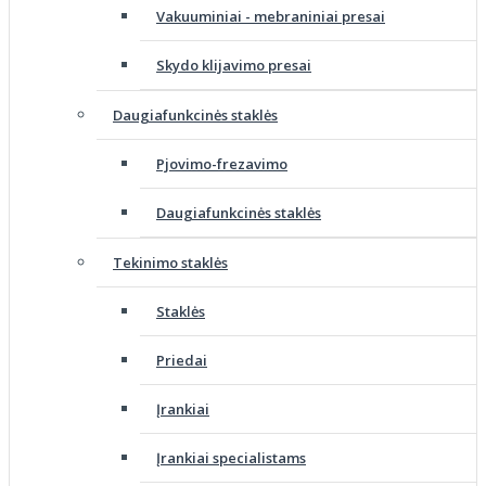
Vakuuminiai - mebraniniai presai
Skydo klijavimo presai
Daugiafunkcinės staklės
Pjovimo-frezavimo
Daugiafunkcinės staklės
Tekinimo staklės
Staklės
Priedai
Įrankiai
Įrankiai specialistams