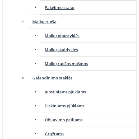
Pakėlimo stalai
Malkų ruoša
Malkų pjaustyklės
Malkų skaldyklės
Malkų ruošos mašinos
Galandinimo staklės
Juostiniams pjūklams
Diskiniams pjūklams
Obliavimo peiliams
Grąžtams