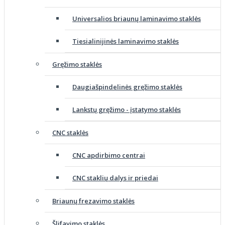
Universalios briaunų laminavimo staklės
Tiesialinijinės laminavimo staklės
Gręžimo staklės
Daugiašpindelinės gręžimo staklės
Lankstų gręžimo - įstatymo staklės
CNC staklės
CNC apdirbimo centrai
CNC staklių dalys ir priedai
Briaunų frezavimo staklės
Šlifavimo staklės