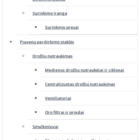
Surinkimo įranga
Surinkimo presai
Pjuvenų perdirbimo staklės
Drožlių nutraukimas
Medienos drožlių nutraukėjai ir ciklonai
Centralizuotas drožlių nutraukimas
Ventiliatoriai
Oro filtrai ir priedai
Smulkintuvai