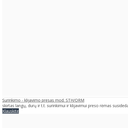
Surinkimo - klijavimo presas mod. STH/ORM
skirtas langų, durų ir t.t. surinkimui ir klijavimui preso rėmas susideda
Klauskite