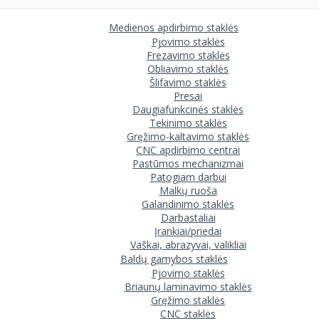
Medienos apdirbimo staklės
Pjovimo staklės
Frezavimo staklės
Obliavimo staklės
Šlifavimo staklės
Presai
Daugiafunkcinės staklės
Tekinimo staklės
Gręžimo-kaltavimo staklės
CNC apdirbimo centrai
Pastūmos mechanizmai
Patogiam darbui
Malkų ruoša
Galandinimo staklės
Darbastaliai
Įrankiai/priedai
Vaškai, abrazyvai, valikliai
Baldų gamybos staklės
Pjovimo staklės
Briaunų laminavimo staklės
Gręžimo staklės
CNC staklės