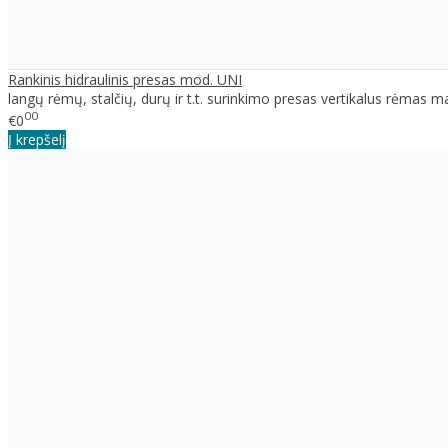
Rankinis hidraulinis presas mod. UNI
langų rėmų, stalčių, durų ir t.t. surinkimo presas vertikalus rėmas m
00
€0
Į krepšelį