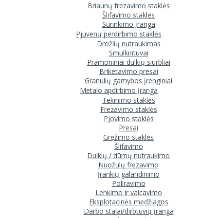
Briaunų frezavimo staklės
Šlifavimo staklės
Surinkimo įranga
Pjuvenų perdirbimo staklės
Drožlių nutraukimas
Smulkintuvai
Pramoniniai dulkių siurbliai
Briketavimo presai
Granulių gamybos įrenginiai
Metalo apdirbimo įranga
Tekinimo staklės
Frezavimo staklės
Pjovimo staklės
Presai
Gręžimo staklės
Šlifavimo
Dulkių / dūmų nutraukimo
Nuožulų frezavimo
Įrankių galandinimo
Poliravimo
Lenkimo ir valcavimo
Eksplotacinės medžiagos
Darbo stalai/dirbtuvių įranga