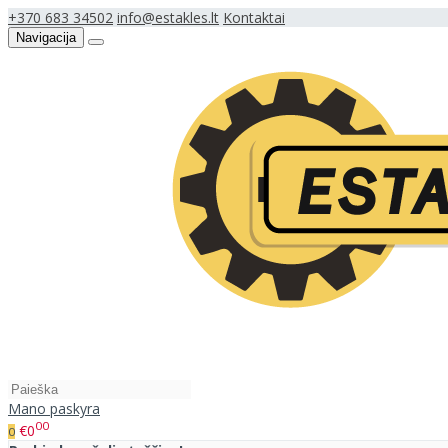
+370 683 34502
info@estakles.lt
Kontaktai
Navigacija
Mano paskyra
00
€0
0