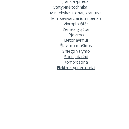
Įrankiai/priedai
Statybinė technika
Mini ekskavatoriai, krautuvai
Mini savivarčiai (dumperiai)
Vibroplokštės
Žemės grąžtai
Pjovimo
Betonavimui
Šlavimo mašinos
Sniego valymo
Sodui, daržui
Kompresoriai
Elektros generatoriai