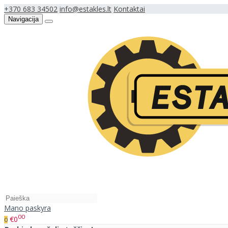
+370 683 34502
info@estakles.lt
Kontaktai
Navigacija
Mano paskyra
00
€0
0