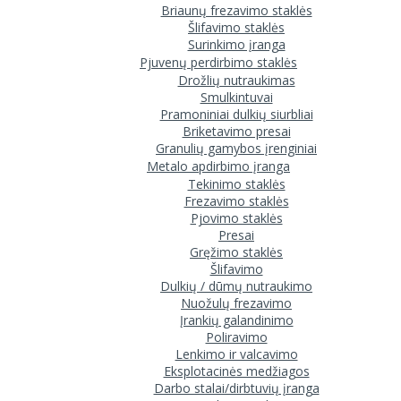
Briaunų frezavimo staklės
Šlifavimo staklės
Surinkimo įranga
Pjuvenų perdirbimo staklės
Drožlių nutraukimas
Smulkintuvai
Pramoniniai dulkių siurbliai
Briketavimo presai
Granulių gamybos įrenginiai
Metalo apdirbimo įranga
Tekinimo staklės
Frezavimo staklės
Pjovimo staklės
Presai
Gręžimo staklės
Šlifavimo
Dulkių / dūmų nutraukimo
Nuožulų frezavimo
Įrankių galandinimo
Poliravimo
Lenkimo ir valcavimo
Eksplotacinės medžiagos
Darbo stalai/dirbtuvių įranga