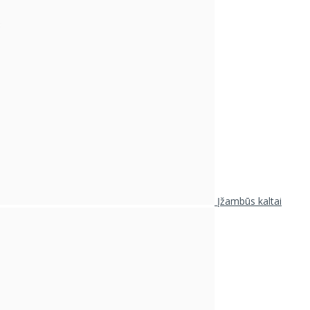
Įžambūs kaltai