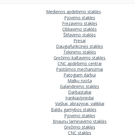
Medienos apdirbimo staklės
Pjovimo staklės
Frezavimo staklės
Obliavimo staklės
Šlifavimo staklės
Presai
Daugiafunkcinės staklės
Tekinimo staklės
Gręžimo-kaltavimo staklės
CNC apdirbimo centrai
Pastūmos mechanizmai
Patogiam darbui
Malkų ruoša
Galandinimo staklės
Darbastaliai
Įrankiai/priedai
Vaškai, abrazyvai, valikliai
Baldų gamybos staklės
Pjovimo staklės
Briaunų laminavimo staklės
Gręžimo staklės
CNC staklės