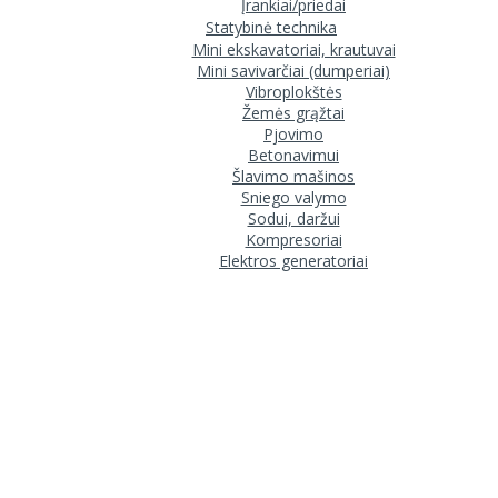
Įrankiai/priedai
Statybinė technika
Mini ekskavatoriai, krautuvai
Mini savivarčiai (dumperiai)
Vibroplokštės
Žemės grąžtai
Pjovimo
Betonavimui
Šlavimo mašinos
Sniego valymo
Sodui, daržui
Kompresoriai
Elektros generatoriai