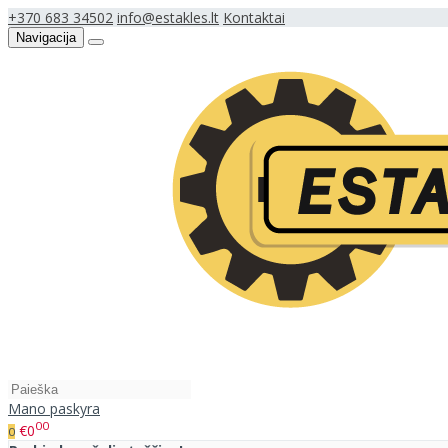
+370 683 34502
info@estakles.lt
Kontaktai
Navigacija
Mano paskyra
00
€0
0