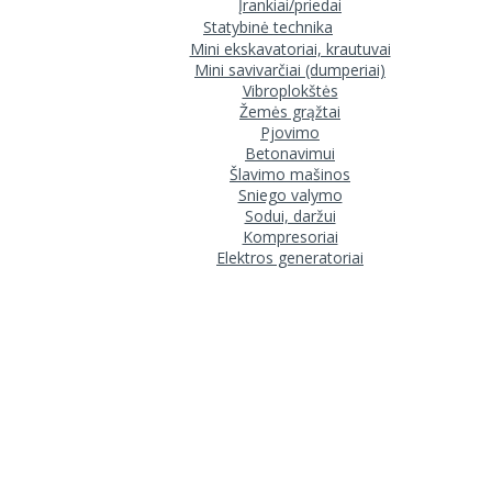
Įrankiai/priedai
Statybinė technika
Mini ekskavatoriai, krautuvai
Mini savivarčiai (dumperiai)
Vibroplokštės
Žemės grąžtai
Pjovimo
Betonavimui
Šlavimo mašinos
Sniego valymo
Sodui, daržui
Kompresoriai
Elektros generatoriai