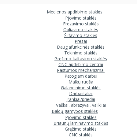
Medienos apdirbimo staklės
Pjovimo staklės
Frezavimo staklės
Obliavimo staklės
Šlifavimo staklės
Presai
Daugiafunkcinės staklės
Tekinimo staklės
Gręžimo-kaltavimo staklės
CNC apdirbimo centrai
Pastūmos mechanizmai
Patogiam darbui
Malkų ruoša
Galandinimo staklės
Darbastaliai
Įrankiai/priedai
Vaškai, abrazyvai, valikliai
Baldų gamybos staklės
Pjovimo staklės
Briaunų laminavimo staklės
Gręžimo staklės
CNC staklės