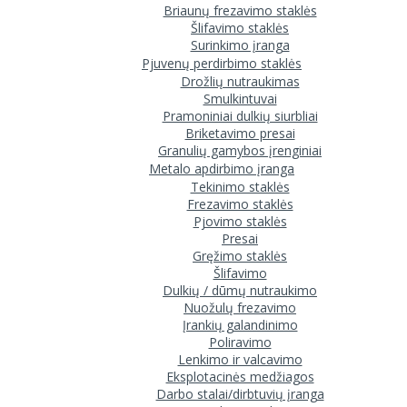
Briaunų frezavimo staklės
Šlifavimo staklės
Surinkimo įranga
Pjuvenų perdirbimo staklės
Drožlių nutraukimas
Smulkintuvai
Pramoniniai dulkių siurbliai
Briketavimo presai
Granulių gamybos įrenginiai
Metalo apdirbimo įranga
Tekinimo staklės
Frezavimo staklės
Pjovimo staklės
Presai
Gręžimo staklės
Šlifavimo
Dulkių / dūmų nutraukimo
Nuožulų frezavimo
Įrankių galandinimo
Poliravimo
Lenkimo ir valcavimo
Eksplotacinės medžiagos
Darbo stalai/dirbtuvių įranga