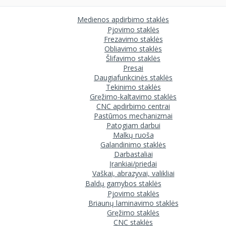
Medienos apdirbimo staklės
Pjovimo staklės
Frezavimo staklės
Obliavimo staklės
Šlifavimo staklės
Presai
Daugiafunkcinės staklės
Tekinimo staklės
Gręžimo-kaltavimo staklės
CNC apdirbimo centrai
Pastūmos mechanizmai
Patogiam darbui
Malkų ruoša
Galandinimo staklės
Darbastaliai
Įrankiai/priedai
Vaškai, abrazyvai, valikliai
Baldų gamybos staklės
Pjovimo staklės
Briaunų laminavimo staklės
Gręžimo staklės
CNC staklės