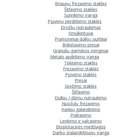
Briaunų frezavimo staklės
Šlifavimo staklės
Surinkimo įranga
Pjuvenų perdirbimo staklės
Drožlių nutraukimas
Smulkintuvai
Pramoniniai dulkių siurbliai
Briketavimo presai
Granulių gamybos įrenginiai
Metalo apdirbimo įranga
Tekinimo staklės
Frezavimo staklės
Pjovimo staklės
Presai
Gręžimo staklės
Šlifavimo
Dulkių / dūmų nutraukimo
Nuožulų frezavimo
Įrankių galandinimo
Poliravimo
Lenkimo ir valcavimo
Eksplotacinės medžiagos
Darbo stalai/dirbtuvių įranga