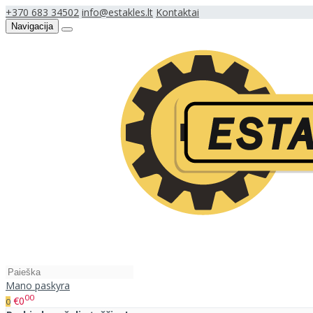
+370 683 34502
info@estakles.lt
Kontaktai
Navigacija
Mano paskyra
00
€0
0