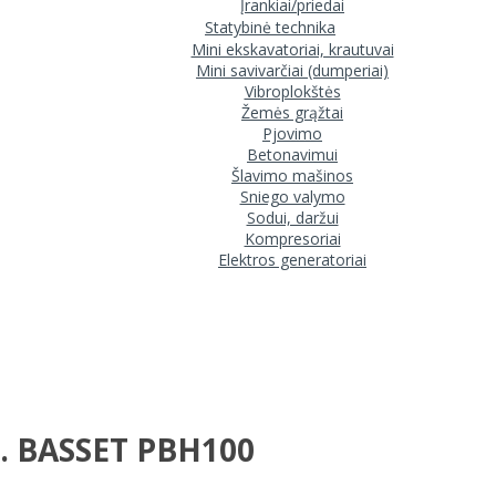
Įrankiai/priedai
Statybinė technika
Mini ekskavatoriai, krautuvai
Mini savivarčiai (dumperiai)
Vibroplokštės
Žemės grąžtai
Pjovimo
Betonavimui
Šlavimo mašinos
Sniego valymo
Sodui, daržui
Kompresoriai
Elektros generatoriai
d. BASSET PBH100