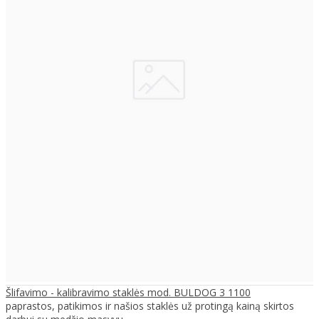
Šlifavimo - kalibravimo staklės mod. BULDOG 3 1100
paprastos, patikimos ir našios staklės už protingą kainą skirtos