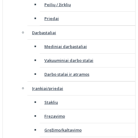
Peilių / žirklių
Priedai
Darbastaliai
Mediniai darbastaliai
Vakuuminiai darbo stalai
Darbo stalai ir atramos
Įrankiai/priedai
Staklių
Frezavimo
Gręžimo/kaltavimo