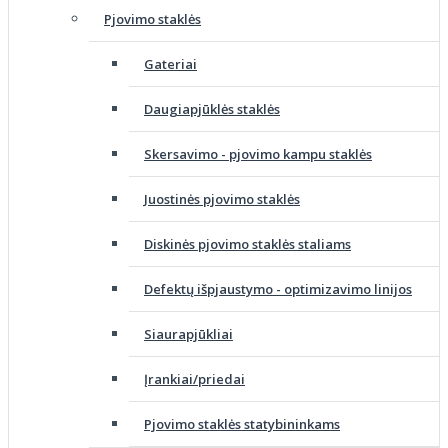
Pjovimo staklės
Gateriai
Daugiapjūklės staklės
Skersavimo - pjovimo kampu staklės
Juostinės pjovimo staklės
Diskinės pjovimo staklės staliams
Defektų išpjaustymo - optimizavimo linijos
Siaurapjūkliai
Įrankiai/priedai
Pjovimo staklės statybininkams