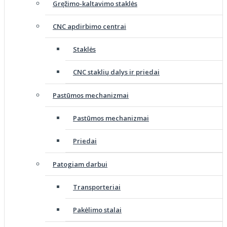
Gręžimo-kaltavimo staklės
CNC apdirbimo centrai
Staklės
CNC staklių dalys ir priedai
Pastūmos mechanizmai
Pastūmos mechanizmai
Priedai
Patogiam darbui
Transporteriai
Pakėlimo stalai