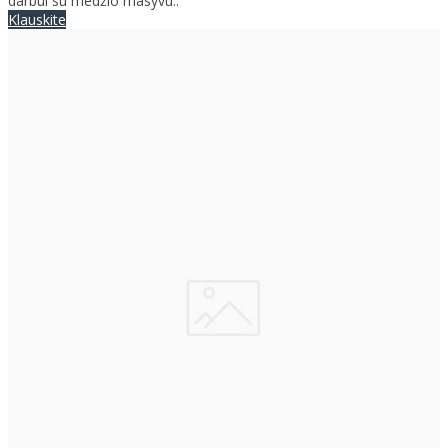
darbui su medžio masyvu..
Klauskite