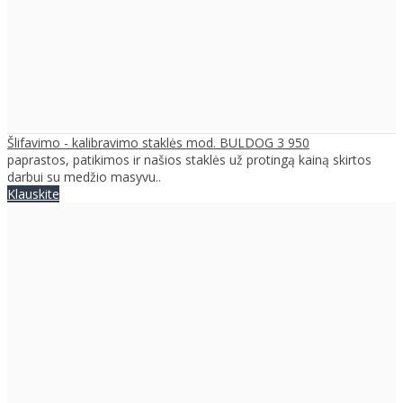
Šlifavimo - kalibravimo staklės mod. BULDOG 3 950
paprastos, patikimos ir našios staklės už protingą kainą skirtos
darbui su medžio masyvu..
Klauskite