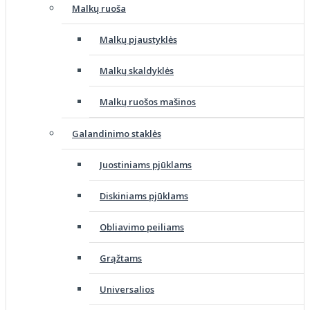
Malkų ruoša
Malkų pjaustyklės
Malkų skaldyklės
Malkų ruošos mašinos
Galandinimo staklės
Juostiniams pjūklams
Diskiniams pjūklams
Obliavimo peiliams
Grąžtams
Universalios