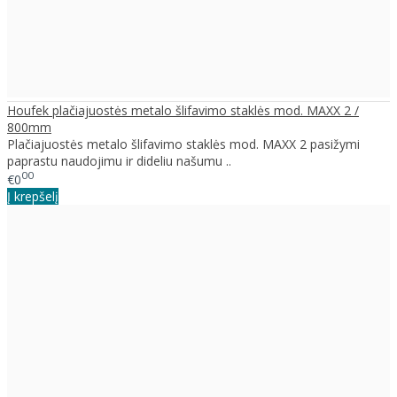
Houfek plačiajuostės metalo šlifavimo staklės mod. MAXX 2 /
800mm
Plačiajuostės metalo šlifavimo staklės mod. MAXX 2 pasižymi
paprastu naudojimu ir dideliu našumu ..
00
€0
Į krepšelį