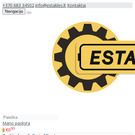
+370 683 34502
info@estakles.lt
Kontaktai
Navigacija
Mano paskyra
00
€0
0