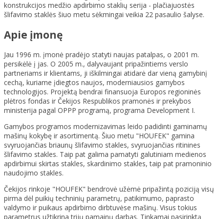
konstrukcijos medžio apdirbimo staklių serija - plačiajuostės
šlifavimo staklės šiuo metu sėkmingai veikia 22 pasaulio šalyse.
Apie įmonę
Jau 1996 m. įmonė pradėjo statyti naujas patalpas, o 2001 m.
persikėlė į jas. O 2005 m., dalyvaujant pripažintiems verslo
partneriams ir klientams, ji iškilmingai atidarė dar vieną gamybinį
cechą, kuriame įdiegtos naujos, moderniausios gamybos
technologijos. Projektą bendrai finansuoja Europos regioninės
plėtros fondas ir Čekijos Respublikos pramonės ir prekybos
ministerija pagal OPPP programą, programa Development I.
Gamybos programos modernizavimas leido padidinti gaminamų
mašinų kokybę ir asortimentą. Šiuo metu "HOUFEK" gamina
svyruojančias briaunų šlifavimo stakles, svyruojančias ritinines
šlifavimo stakles. Taip pat galima pamatyti galutiniam medienos
apdirbimui skirtas stakles, skardinimo stakles, taip pat pramoninio
naudojimo stakles.
Čekijos rinkoje "HOUFEK" bendrovė užėmė pripažintą poziciją visų
pirma dėl puikių techninių parametrų, patikimumo, paprasto
valdymo ir puikaus apdirbimo dirbtuvėse mašinų. Visus tokius
parametrus užtikrina trijų pamainų darbas. Tinkamai pasirinktą