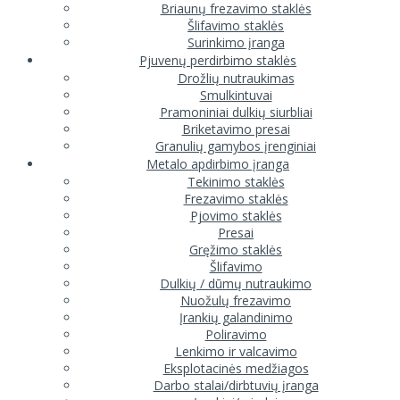
Briaunų frezavimo staklės
Šlifavimo staklės
Surinkimo įranga
Pjuvenų perdirbimo staklės
Drožlių nutraukimas
Smulkintuvai
Pramoniniai dulkių siurbliai
Briketavimo presai
Granulių gamybos įrenginiai
Metalo apdirbimo įranga
Tekinimo staklės
Frezavimo staklės
Pjovimo staklės
Presai
Gręžimo staklės
Šlifavimo
Dulkių / dūmų nutraukimo
Nuožulų frezavimo
Įrankių galandinimo
Poliravimo
Lenkimo ir valcavimo
Eksplotacinės medžiagos
Darbo stalai/dirbtuvių įranga