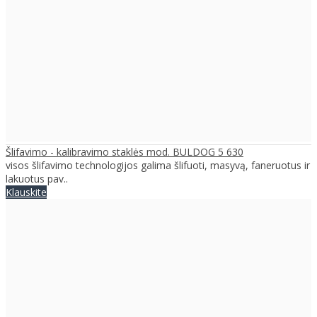
Šlifavimo - kalibravimo staklės mod. BULDOG 5 630
visos šlifavimo technologijos galima šlifuoti, masyvą, faneruotus ir
lakuotus pav..
Klauskite