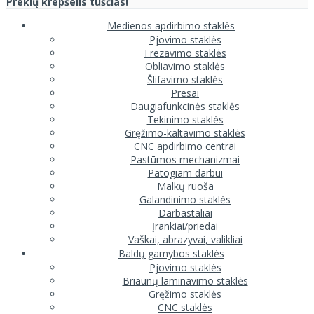
Prekių krepšelis tuščias!
Medienos apdirbimo staklės
Pjovimo staklės
Frezavimo staklės
Obliavimo staklės
Šlifavimo staklės
Presai
Daugiafunkcinės staklės
Tekinimo staklės
Gręžimo-kaltavimo staklės
CNC apdirbimo centrai
Pastūmos mechanizmai
Patogiam darbui
Malkų ruoša
Galandinimo staklės
Darbastaliai
Įrankiai/priedai
Vaškai, abrazyvai, valikliai
Baldų gamybos staklės
Pjovimo staklės
Briaunų laminavimo staklės
Gręžimo staklės
CNC staklės