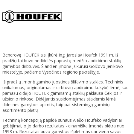
Bendrovę HOUFEK a.s. įkūrė Ing. Jaroslav Houfek 1991 m. Iš
pradžių tai buvo nedidelės paprastų medžio apdirbimo staklių
gamybos dirbtuvės. Šiandien įmonė įsikūrusi Golčovo Jeníkovo
miestelyje, pačiame Vysočinos regiono pakraštyje.
Iš pradžių įmonė gamino juostines šlifavimo stakles. Techninis
unikalumas, originalumas ir dirbtuvių apdirbimo kokybė lėmė, kad
pamažu didėjo HOUFEK gaminamų staklių paklausa Čekijos ir
užsienio rinkose. Didėjantis susidomėjimas staklėmis lėmė
didesnes gamybos apimtis, taip pat sistemingą gaminių
asortimento plėtrą.
Techninę koncepciją papildė sūnaus Alešo Houfeko vadybiniai
gebėjimai, o jo darbo rezultatas - dinamiška įmonės plėtra nuo
1993 m. Rezultatas buvo gamybos išplėtimas dar viena savos