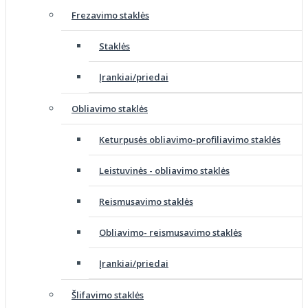
Frezavimo staklės
Staklės
Įrankiai/priedai
Obliavimo staklės
Keturpusės obliavimo-profiliavimo staklės
Leistuvinės - obliavimo staklės
Reismusavimo staklės
Obliavimo- reismusavimo staklės
Įrankiai/priedai
Šlifavimo staklės