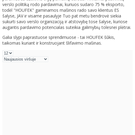
verslo politiką rodo pardavimai, kuriuos sudaro 75 % eksporto,
todėl "HOUFEK" gaminamos mašinos rado savo klientus ES
šalyse, JAV ir visame pasaulyje Tuo pat metu bendrovė siekia
sukurti savo verslo organizaciją ir atstovybę tose šalyse, kuriose
augantis pardavimo potencialas suteikia galimybių tolesnei plėtrai.
Galia slypi paprastuose sprendimuose - tai HOUFEK šūkis,
taikomas kuriant ir konstruojant šlifavimo mašinas.