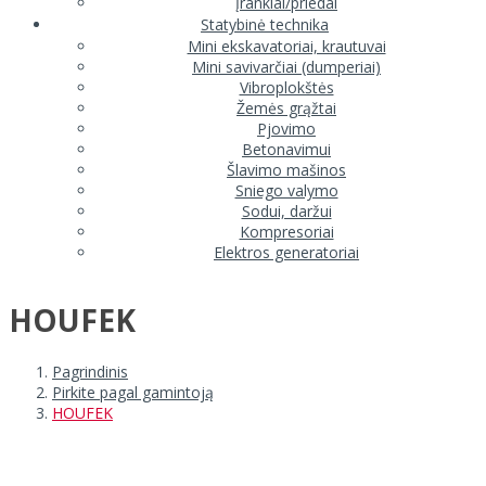
Įrankiai/priedai
Statybinė technika
Mini ekskavatoriai, krautuvai
Mini savivarčiai (dumperiai)
Vibroplokštės
Žemės grąžtai
Pjovimo
Betonavimui
Šlavimo mašinos
Sniego valymo
Sodui, daržui
Kompresoriai
Elektros generatoriai
HOUFEK
Pagrindinis
Pirkite pagal gamintoją
HOUFEK