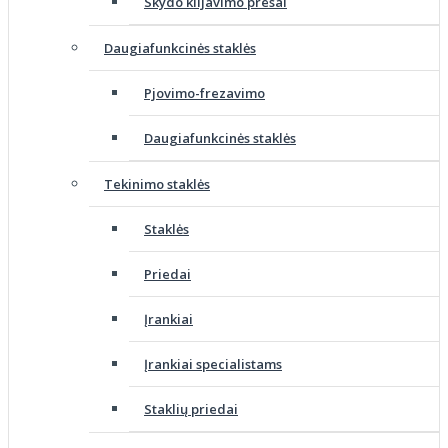
Skydo klijavimo presai
Daugiafunkcinės staklės
Pjovimo-frezavimo
Daugiafunkcinės staklės
Tekinimo staklės
Staklės
Priedai
Įrankiai
Įrankiai specialistams
Staklių priedai