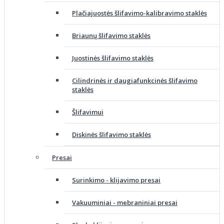
Plačiajuostės šlifavimo-kalibravimo staklės
Briaunų šlifavimo staklės
Juostinės šlifavimo staklės
Cilindrinės ir daugiafunkcinės šlifavimo
staklės
Šlifavimui
Diskinės šlifavimo staklės
Presai
Surinkimo - klijavimo presai
Vakuuminiai - mebraniniai presai