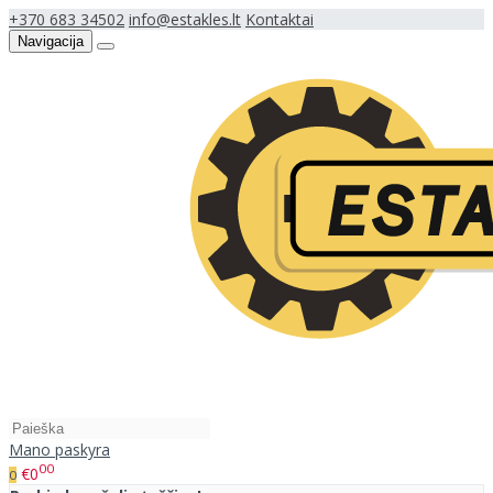
+370 683 34502
info@estakles.lt
Kontaktai
Navigacija
Mano paskyra
00
€0
0