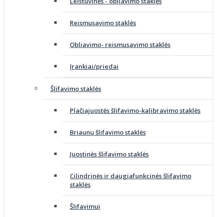
Leistuvinės - obliavimo staklės
Reismusavimo staklės
Obliavimo- reismusavimo staklės
Įrankiai/priedai
Šlifavimo staklės
Plačiajuostės šlifavimo-kalibravimo staklės
Briaunų šlifavimo staklės
Juostinės šlifavimo staklės
Cilindrinės ir daugiafunkcinės šlifavimo
staklės
Šlifavimui