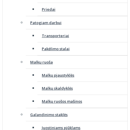
Priedai
Patogiam darbui
Transporteriai
Pakėlimo stalai
Malkų ruoša
Malkų pjaustyklės
Malkų skaldyklės
Malkų ruošos mašinos
Galandinimo staklės
Juostiniams pjūklams