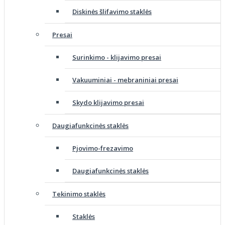
Diskinės šlifavimo staklės
Presai
Surinkimo - klijavimo presai
Vakuuminiai - mebraniniai presai
Skydo klijavimo presai
Daugiafunkcinės staklės
Pjovimo-frezavimo
Daugiafunkcinės staklės
Tekinimo staklės
Staklės