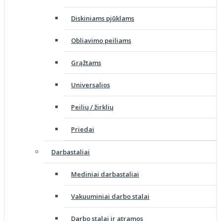
Diskiniams pjūklams
Obliavimo peiliams
Grąžtams
Universalios
Peilių / žirklių
Priedai
Darbastaliai
Mediniai darbastaliai
Vakuuminiai darbo stalai
Darbo stalai ir atramos