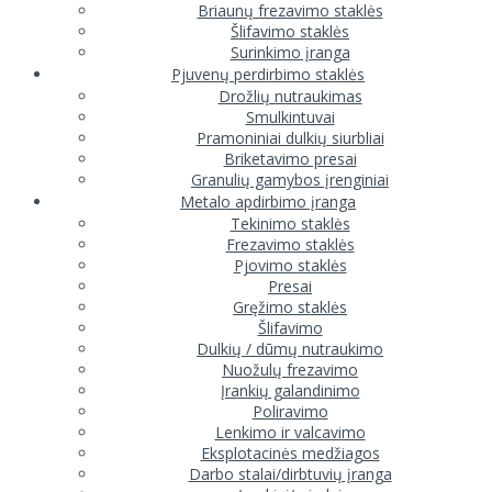
Briaunų frezavimo staklės
Šlifavimo staklės
Surinkimo įranga
Pjuvenų perdirbimo staklės
Drožlių nutraukimas
Smulkintuvai
Pramoniniai dulkių siurbliai
Briketavimo presai
Granulių gamybos įrenginiai
Metalo apdirbimo įranga
Tekinimo staklės
Frezavimo staklės
Pjovimo staklės
Presai
Gręžimo staklės
Šlifavimo
Dulkių / dūmų nutraukimo
Nuožulų frezavimo
Įrankių galandinimo
Poliravimo
Lenkimo ir valcavimo
Eksplotacinės medžiagos
Darbo stalai/dirbtuvių įranga