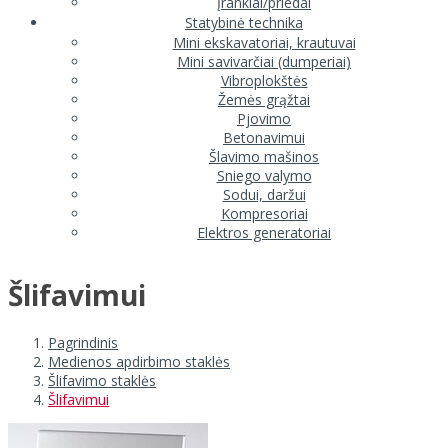
Įrankiai/priedai
Statybinė technika
Mini ekskavatoriai, krautuvai
Mini savivarčiai (dumperiai)
Vibroplokštės
Žemės grąžtai
Pjovimo
Betonavimui
Šlavimo mašinos
Sniego valymo
Sodui, daržui
Kompresoriai
Elektros generatoriai
Šlifavimui
Pagrindinis
Medienos apdirbimo staklės
Šlifavimo staklės
Šlifavimui