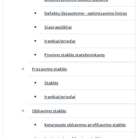
Defektų išpjaustymo - optimizavimo linijos
Siaurapjūkliai
Įrankiai/priedai
Pjovimo staklės statybininkams
Frezavimo staklės
Staklės
Įrankiai/priedai
Obliavimo staklės
Keturpusės obliavimo-profiliavimo staklės