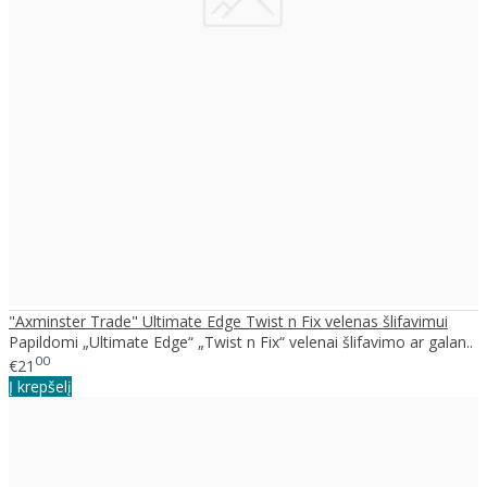
"Axminster Trade" Ultimate Edge Twist n Fix velenas šlifavimui
Papildomi „Ultimate Edge“ „Twist n Fix“ velenai šlifavimo ar galan..
00
€21
Į krepšelį