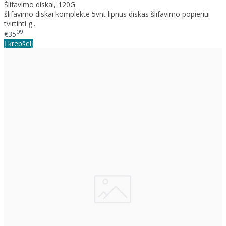
Šlifavimo diskai, 120G
šlifavimo diskai komplekte 5vnt lipnus diskas šlifavimo popieriui
tvirtinti g..
09
€35
Į krepšelį