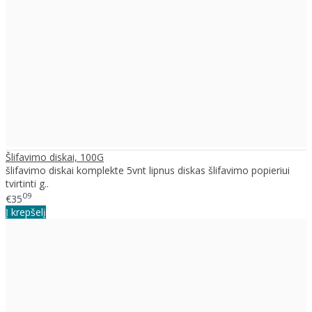
Šlifavimo diskai, 100G
šlifavimo diskai komplekte 5vnt lipnus diskas šlifavimo popieriui
tvirtinti g..
09
€35
Į krepšelį