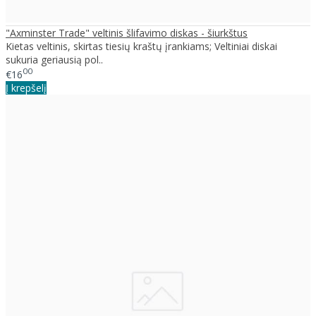
"Axminster Trade" veltinis šlifavimo diskas - šiurkštus
Kietas veltinis, skirtas tiesių kraštų įrankiams; Veltiniai diskai
sukuria geriausią pol..
00
€16
Į krepšelį