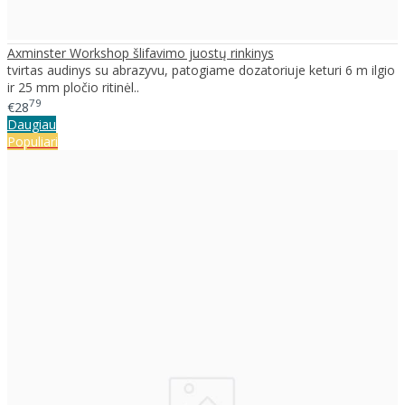
Axminster Workshop šlifavimo juostų rinkinys
tvirtas audinys su abrazyvu, patogiame dozatoriuje keturi 6 m ilgio
ir 25 mm pločio ritinėl..
79
€28
Daugiau
Populiari