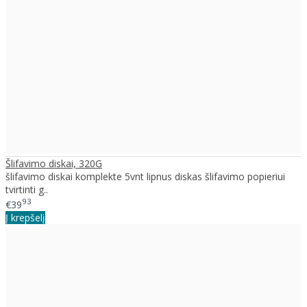
Šlifavimo diskai, 320G
šlifavimo diskai komplekte 5vnt lipnus diskas šlifavimo popieriui
tvirtinti g..
93
€39
Į krepšelį