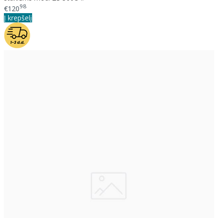
98
€120
Į krepšelį