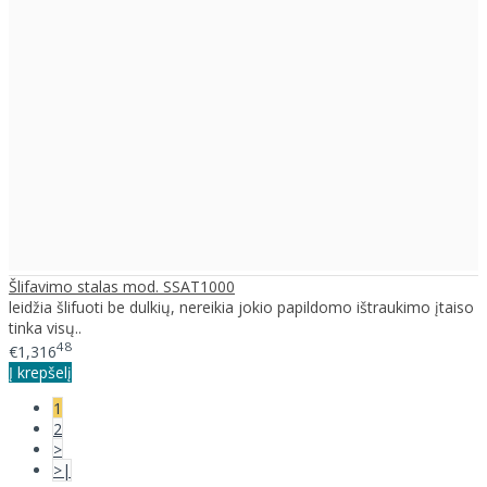
Šlifavimo stalas mod. SSAT1000
leidžia šlifuoti be dulkių, nereikia jokio papildomo ištraukimo įtaiso
tinka visų..
48
€1,316
Į krepšelį
1
2
>
>|