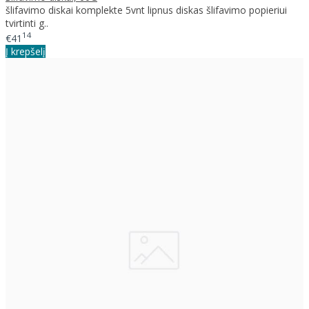
šlifavimo diskai komplekte 5vnt lipnus diskas šlifavimo popieriui
tvirtinti g..
14
€41
Į krepšelį