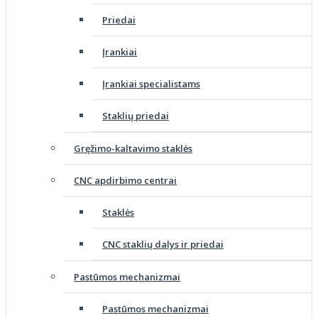
Priedai
Įrankiai
Įrankiai specialistams
Staklių priedai
Gręžimo-kaltavimo staklės
CNC apdirbimo centrai
Staklės
CNC staklių dalys ir priedai
Pastūmos mechanizmai
Pastūmos mechanizmai