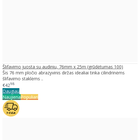
Šlifavimo juosta su audiniu, 76mm x 25m (grūdėtumas 100)
Šis 76 mm pločio abrazyvinis diržas idealiai tinka cilindrinėms
šlifavimo staklėms ..
98
€42
Daugiau
Naujiena
Populiari