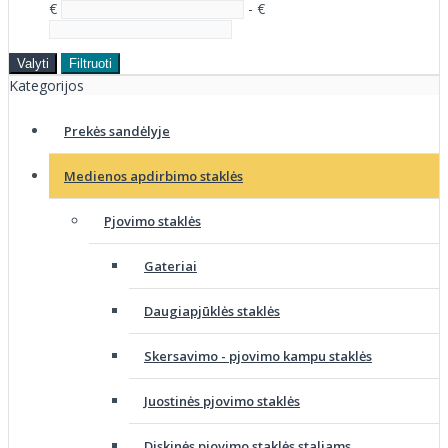
€
- €
Valyti
Filtruoti
Kategorijos
Prekės sandėlyje
Medienos apdirbimo staklės
Pjovimo staklės
Gateriai
Daugiapjūklės staklės
Skersavimo - pjovimo kampu staklės
Juostinės pjovimo staklės
Diskinės pjovimo staklės staliams