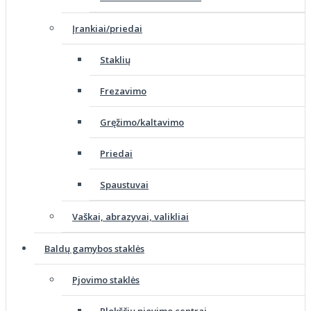
Įrankiai/priedai
Staklių
Frezavimo
Gręžimo/kaltavimo
Priedai
Spaustuvai
Vaškai, abrazyvai, valikliai
Baldų gamybos staklės
Pjovimo staklės