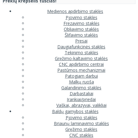
Prekių krepšelis tuščias!
Medienos apdirbimo staklės
Pjovimo staklės
Frezavimo staklės
Obliavimo staklės
Šlifavimo staklės
Presai
Daugiafunkcinės staklės
Tekinimo staklės
Gręžimo-kaltavimo staklės
CNC apdirbimo centrai
Pastūmos mechanizmai
Patogiam darbui
Malkų ruoša
Galandinimo staklės
Darbastaliai
Įrankiai/priedai
Vaškai, abrazyvai, valikliai
Baldų gamybos staklės
Pjovimo staklės
Briaunų laminavimo staklės
Gręžimo staklės
CNC staklės