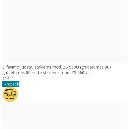
Šlifavimo juosta, staklėms mod. ZS 560U (grūdėtumas 80)
grūdėtumas 80 skirta staklėms mod. ZS 560U ..
52
€14
Į krepšelį