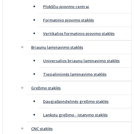
Plokščių pjovimo centrai
Formatinio pjovimo staklės
Vertikalios formatinio pjovimo staklės
Briaunų laminavimo staklės
Universalios briaunų laminavimo staklės
Tiesialinijinės laminavimo staklės
Gręžimo staklės
Daugiašpindelinės gręžimo staklės
Lankstų gręžimo - įstatymo staklės
CNC staklės