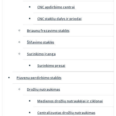
CNC apdirbimo centrai
CNC staklių dalys ir priedai
Briaunų frezavimo staklės
Šlifavimo staklės
Surinkimo įranga
Surinkimo presai
Pjuvenų perdirbimo staklės
Drožlių nutraukimas
Medienos drožlių nutraukėjai ir ciklonai
Centralizuotas drožlių nutraukimas