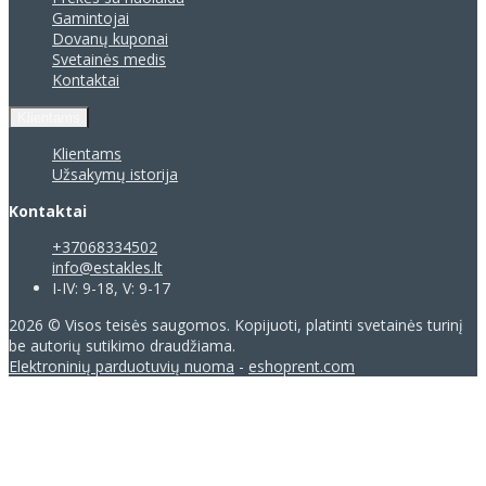
Gamintojai
Dovanų kuponai
Svetainės medis
Kontaktai
Klientams
Klientams
Užsakymų istorija
Kontaktai
+37068334502
info@estakles.lt
I-IV: 9-18, V: 9-17
2026 © Visos teisės saugomos. Kopijuoti, platinti svetainės turinį
be autorių sutikimo draudžiama.
Elektroninių parduotuvių nuoma
-
eshoprent.com