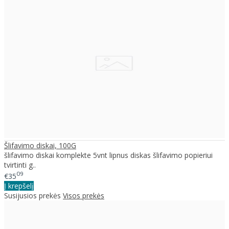
Šlifavimo diskai, 100G
šlifavimo diskai komplekte 5vnt lipnus diskas šlifavimo popieriui
tvirtinti g..
09
€35
Į krepšelį
Susijusios prekės
Visos prekės