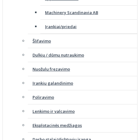
Machinery Scandinavia AB
Įrankiai/priedai
Šlifavimo
Dulkių / dūmų nutraukimo
Nuožulų frezavimo
Įrankių galandinimo
Poliravimo
Lenkimo ir valcavimo
Eksplotacinės medžiagos
Darbo stalai/dirbtuvių įranga