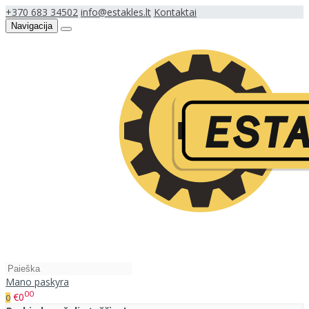
+370 683 34502
info@estakles.lt
Kontaktai
Navigacija
Mano paskyra
00
€0
0