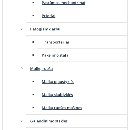
Pastūmos mechanizmai
Priedai
Patogiam darbui
Transporteriai
Pakėlimo stalai
Malkų ruoša
Malkų pjaustyklės
Malkų skaldyklės
Malkų ruošos mašinos
Galandinimo staklės