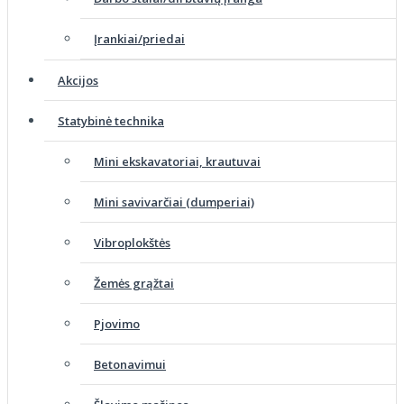
Įrankiai/priedai
Akcijos
Statybinė technika
Mini ekskavatoriai, krautuvai
Mini savivarčiai (dumperiai)
Vibroplokštės
Žemės grąžtai
Pjovimo
Betonavimui