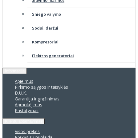
Šlavimo mašinos
Sniego valymo
Sodui, daržui
Kompresoriai
Elektros generatoriai
Informacija
Apie mus
Pirkimo sąlygos ir taisyklės
D.U.K.
Garantija ir grąžinimas
Apmokėjimas
Pristatymas
Klientų aptarnavimas
Visos prekės
Prekės su nuolaida