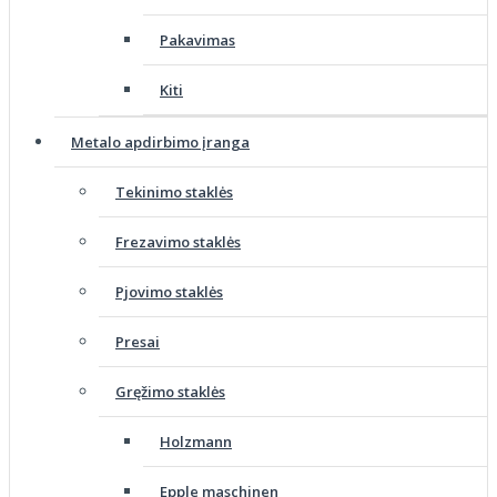
Pakavimas
Kiti
Metalo apdirbimo įranga
Tekinimo staklės
Frezavimo staklės
Pjovimo staklės
Presai
Gręžimo staklės
Holzmann
Epple maschinen