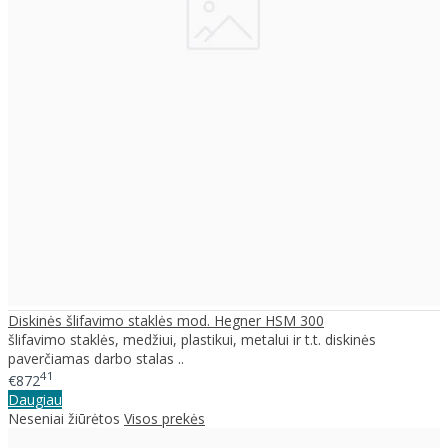
Diskinės šlifavimo staklės mod. Hegner HSM 300
šlifavimo staklės, medžiui, plastikui, metalui ir t.t. diskinės
paverčiamas darbo stalas ..
41
€872
Daugiau
Neseniai žiūrėtos
Visos prekės