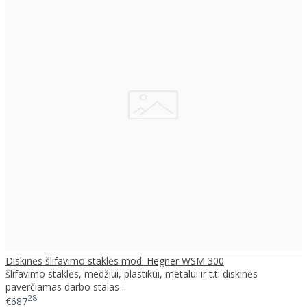
Diskinės šlifavimo staklės mod. Hegner WSM 300
šlifavimo staklės, medžiui, plastikui, metalui ir t.t. diskinės
paverčiamas darbo stalas ..
28
€687