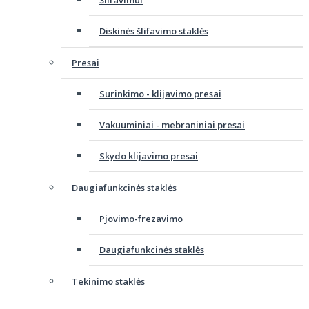
Šlifavimui
Diskinės šlifavimo staklės
Presai
Surinkimo - klijavimo presai
Vakuuminiai - mebraniniai presai
Skydo klijavimo presai
Daugiafunkcinės staklės
Pjovimo-frezavimo
Daugiafunkcinės staklės
Tekinimo staklės