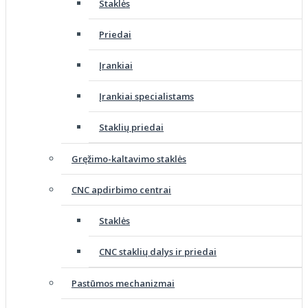
Staklės
Priedai
Įrankiai
Įrankiai specialistams
Staklių priedai
Gręžimo-kaltavimo staklės
CNC apdirbimo centrai
Staklės
CNC staklių dalys ir priedai
Pastūmos mechanizmai