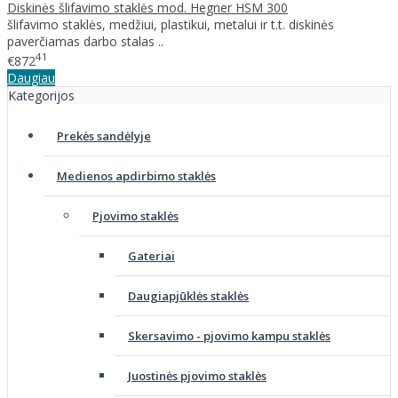
Diskinės šlifavimo staklės mod. Hegner HSM 300
šlifavimo staklės, medžiui, plastikui, metalui ir t.t. diskinės
paverčiamas darbo stalas ..
41
€872
Daugiau
Kategorijos
Prekės sandėlyje
Medienos apdirbimo staklės
Pjovimo staklės
Gateriai
Daugiapjūklės staklės
Skersavimo - pjovimo kampu staklės
Juostinės pjovimo staklės