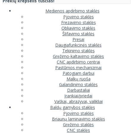
Prekių krepšelis tuščias!
Medienos apdirbimo staklės
Pjovimo staklės
Frezavimo staklės
Obliavimo staklės
Šlifavimo staklės
Presai
Daugiafunkcinės staklės
Tekinimo staklės
Gręžimo-kaltavimo staklės
CNC apdirbimo centrai
Pastūmos mechanizmai
Patogiam darbui
Malkų ruoša
Galandinimo staklės
Darbastaliai
Įrankiai/priedai
Vaškai, abrazyvai, valikliai
Baldų gamybos staklės
Pjovimo staklės
Briaunų laminavimo staklės
Gręžimo staklės
CNC staklės