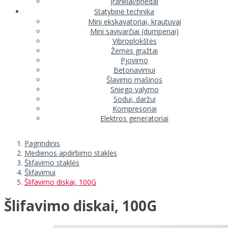
Įrankiai/priedai
Statybinė technika
Mini ekskavatoriai, krautuvai
Mini savivarčiai (dumperiai)
Vibroplokštės
Žemės grąžtai
Pjovimo
Betonavimui
Šlavimo mašinos
Sniego valymo
Sodui, daržui
Kompresoriai
Elektros generatoriai
Pagrindinis
Medienos apdirbimo staklės
Šlifavimo staklės
Šlifavimui
Šlifavimo diskai, 100G
Šlifavimo diskai, 100G