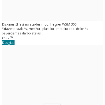
Diskinės šlifavimo staklės mod. Hegner WSM 300
šlifavimo staklės, medžiui, plastikui, metalui ir t.t. diskinės
paverčiamas darbo stalas ..
28
€687
Daugiau