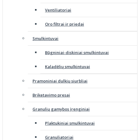
Ventiliatoriai
Oro filtrai ir priedai
Smulkintuvai
Būgniniai-diskiniai smulkintuvai
Kaladėlių smulkintuvai
Pramoniniai dulkių siurbliai
Briketavimo presai
Granulių gamybos įrenginiai
Plaktukiniai smulkintuvai
Granuliatoriai