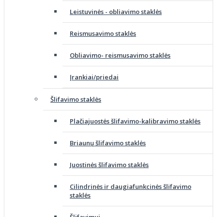
Leistuvinės - obliavimo staklės
Reismusavimo staklės
Obliavimo- reismusavimo staklės
Įrankiai/priedai
Šlifavimo staklės
Plačiajuostės šlifavimo-kalibravimo staklės
Briaunų šlifavimo staklės
Juostinės šlifavimo staklės
Cilindrinės ir daugiafunkcinės šlifavimo
staklės