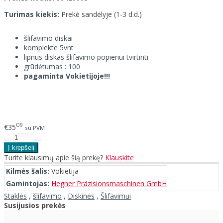
Turimas kiekis:
Prekė sandėlyje (1-3 d.d.)
šlifavimo diskai
komplekte 5vnt
lipnus diskas šlifavimo popieriui tvirtinti
grūdėtumas : 100
pagaminta Vokietijoje!!!
09
€35
su PVM
Turite klausimų apie šią prekę?
Klauskite
Kilmės šalis:
Vokietija
Gamintojas:
Hegner Präzisionsmaschinen GmbH
Staklės
,
šlifavimo
,
Diskinės
,
Šlifavimui
Susijusios prekės