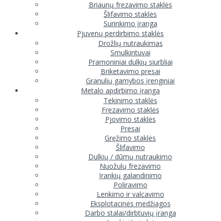
Briaunų frezavimo staklės
Šlifavimo staklės
Surinkimo įranga
Pjuvenų perdirbimo staklės
Drožlių nutraukimas
Smulkintuvai
Pramoniniai dulkių siurbliai
Briketavimo presai
Granulių gamybos įrenginiai
Metalo apdirbimo įranga
Tekinimo staklės
Frezavimo staklės
Pjovimo staklės
Presai
Gręžimo staklės
Šlifavimo
Dulkių / dūmų nutraukimo
Nuožulų frezavimo
Įrankių galandinimo
Poliravimo
Lenkimo ir valcavimo
Eksplotacinės medžiagos
Darbo stalai/dirbtuvių įranga