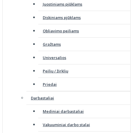
Juostiniams pjūklams
Diskiniams pjūklams
Obliavimo peiliams
Grąžtams
Universalios
Peilių / žirklių
Priedai
Darbastaliai
Mediniai darbastaliai
Vakuuminiai darbo stalai