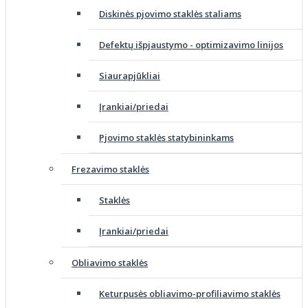
Diskinės pjovimo staklės staliams
Defektų išpjaustymo - optimizavimo linijos
Siaurapjūkliai
Įrankiai/priedai
Pjovimo staklės statybininkams
Frezavimo staklės
Staklės
Įrankiai/priedai
Obliavimo staklės
Keturpusės obliavimo-profiliavimo staklės