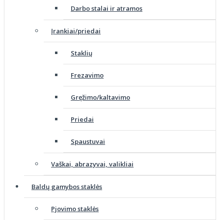
Darbo stalai ir atramos
Įrankiai/priedai
Staklių
Frezavimo
Gręžimo/kaltavimo
Priedai
Spaustuvai
Vaškai, abrazyvai, valikliai
Baldų gamybos staklės
Pjovimo staklės