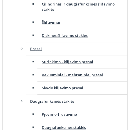
Cilindrinės ir daugiafunkcinės šlifavimo
staklės
Šlifavimui
Diskinės šlifavimo staklės
Presai
Surinkimo - klijavimo presai
Vakuuminiai - mebraniniai presai
Skydo klijavimo presai
Daugiafunkcinės staklės
Pjovimo-frezavimo
Daugiafunkcinės staklės