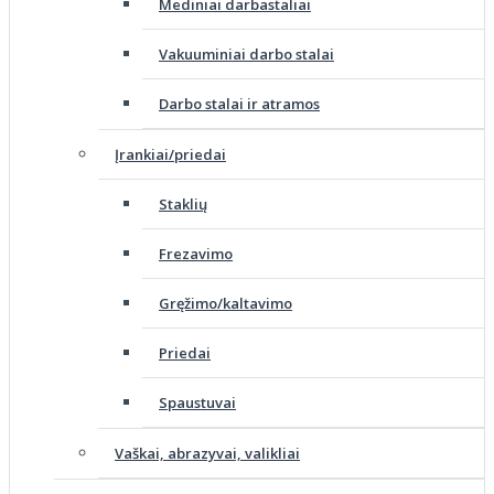
Mediniai darbastaliai
Vakuuminiai darbo stalai
Darbo stalai ir atramos
Įrankiai/priedai
Staklių
Frezavimo
Gręžimo/kaltavimo
Priedai
Spaustuvai
Vaškai, abrazyvai, valikliai