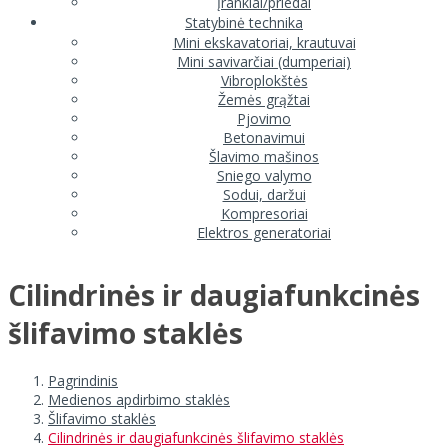
Įrankiai/priedai
Statybinė technika
Mini ekskavatoriai, krautuvai
Mini savivarčiai (dumperiai)
Vibroplokštės
Žemės grąžtai
Pjovimo
Betonavimui
Šlavimo mašinos
Sniego valymo
Sodui, daržui
Kompresoriai
Elektros generatoriai
Cilindrinės ir daugiafunkcinės
šlifavimo staklės
Pagrindinis
Medienos apdirbimo staklės
Šlifavimo staklės
Cilindrinės ir daugiafunkcinės šlifavimo staklės