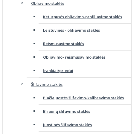
Obliavimo staklės
Keturpusės obliavimo-profiliavimo staklės
Leistuvinės - obliavimo staklės
Reismusavimo staklės
Obliavimo- reismusavimo staklės
Įrankiai/priedai
Šlifavimo staklės
Plačiajuostės šlifavimo-kalibravimo staklės
Briaunų šlifavimo staklės
Juostinės šlifavimo staklės