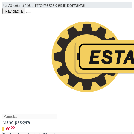
+370 683 34502
info@estakles.lt
Kontaktai
Navigacija
Mano paskyra
00
€0
0