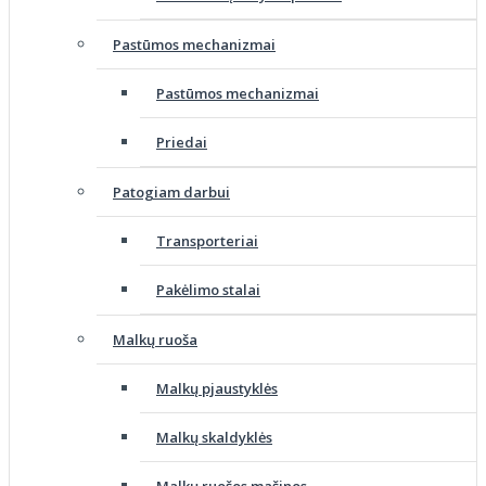
Pastūmos mechanizmai
Pastūmos mechanizmai
Priedai
Patogiam darbui
Transporteriai
Pakėlimo stalai
Malkų ruoša
Malkų pjaustyklės
Malkų skaldyklės