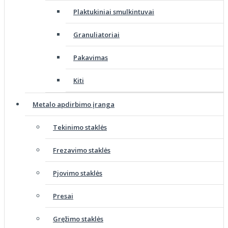
Plaktukiniai smulkintuvai
Granuliatoriai
Pakavimas
Kiti
Metalo apdirbimo įranga
Tekinimo staklės
Frezavimo staklės
Pjovimo staklės
Presai
Gręžimo staklės