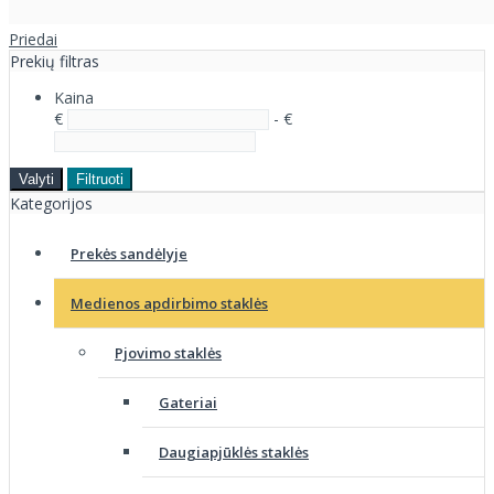
Priedai
Prekių filtras
Kaina
€
- €
Valyti
Filtruoti
Kategorijos
Prekės sandėlyje
Medienos apdirbimo staklės
Pjovimo staklės
Gateriai
Daugiapjūklės staklės