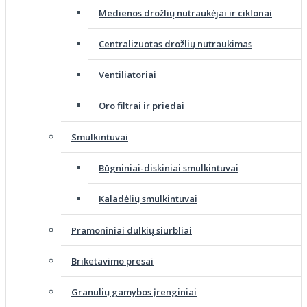
Medienos drožlių nutraukėjai ir ciklonai
Centralizuotas drožlių nutraukimas
Ventiliatoriai
Oro filtrai ir priedai
Smulkintuvai
Būgniniai-diskiniai smulkintuvai
Kaladėlių smulkintuvai
Pramoniniai dulkių siurbliai
Briketavimo presai
Granulių gamybos įrenginiai