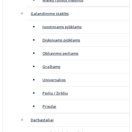
Malkų ruošos mašinos
Galandinimo staklės
Juostiniams pjūklams
Diskiniams pjūklams
Obliavimo peiliams
Grąžtams
Universalios
Peilių / žirklių
Priedai
Darbastaliai