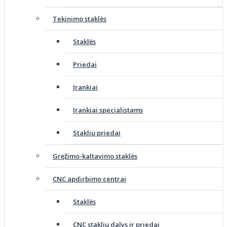
Tekinimo staklės
Staklės
Priedai
Įrankiai
Įrankiai specialistams
Staklių priedai
Gręžimo-kaltavimo staklės
CNC apdirbimo centrai
Staklės
CNC staklių dalys ir priedai