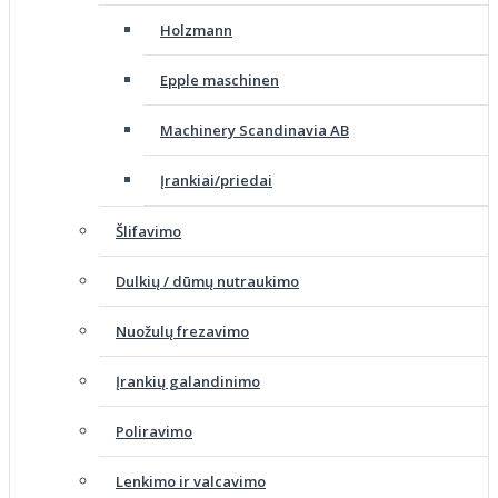
Holzmann
Epple maschinen
Machinery Scandinavia AB
Įrankiai/priedai
Šlifavimo
Dulkių / dūmų nutraukimo
Nuožulų frezavimo
Įrankių galandinimo
Poliravimo
Lenkimo ir valcavimo