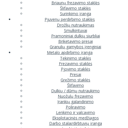
Briaunų frezavimo staklės
Šlifavimo staklės
Surinkimo įranga
Pjuvenų perdirbimo staklės
Drožlių nutraukimas
Smulkintuvai
Pramoniniai dulkių siurbliai
Briketavimo presai
Granulių gamybos įrenginiai
Metalo apdirbimo įranga
Tekinimo staklės
Frezavimo staklės
Pjovimo staklės
Presai
Gręžimo staklės
Šlifavimo
Dulkių / dūmų nutraukimo
Nuožulų frezavimo
Įrankių galandinimo
Poliravimo
Lenkimo ir valcavimo
Eksplotacinės medžiagos
Darbo stalai/dirbtuvių įranga