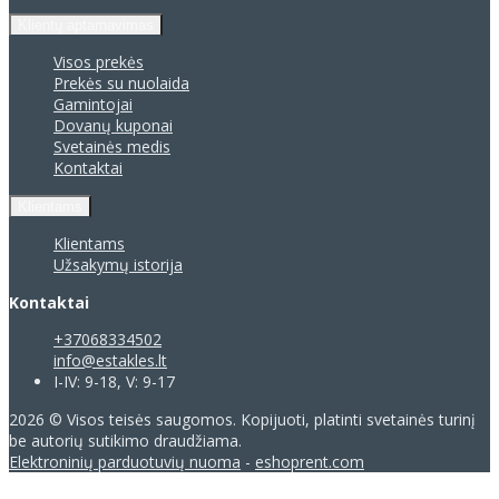
Klientų aptarnavimas
Visos prekės
Prekės su nuolaida
Gamintojai
Dovanų kuponai
Svetainės medis
Kontaktai
Klientams
Klientams
Užsakymų istorija
Kontaktai
+37068334502
info@estakles.lt
I-IV: 9-18, V: 9-17
2026 © Visos teisės saugomos. Kopijuoti, platinti svetainės turinį
be autorių sutikimo draudžiama.
Elektroninių parduotuvių nuoma
-
eshoprent.com