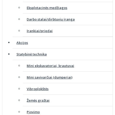
Eksplotacinės medžiagos
Darbo stalai/dirbtuvių įranga
Įrankiai/priedai
Akcijos
Statybinė technika
Mini ekskavatoriai, krautuvai
Mini savivarčiai (dumperiai)
Vibroplokštės
Žemės grąžtai
Pjovimo