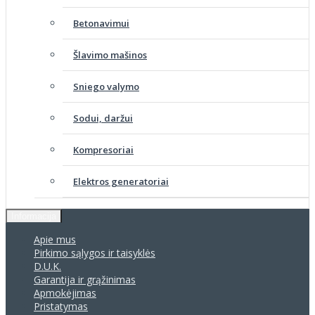
Betonavimui
Šlavimo mašinos
Sniego valymo
Sodui, daržui
Kompresoriai
Elektros generatoriai
Informacija
Apie mus
Pirkimo sąlygos ir taisyklės
D.U.K.
Garantija ir grąžinimas
Apmokėjimas
Pristatymas