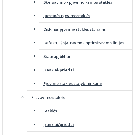
Skersavimo - pjovimo kampu staklės
Juostinės pjovimo staklės
Diskinės pjovimo staklės staliams
Defektų išpjaustymo - optimizavimo linijos
Siaurapjūkliai
Įrankiai/priedai
Pjovimo staklės statybininkams
Frezavimo staklės
Staklės
Įrankiai/priedai