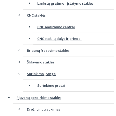
Lankstų gręžimo - įstatymo staklės
CNC staklės
CNC apdirbimo centrai
CNC staklių dalys ir priedai
Briaunų frezavimo staklės
Šlifavimo staklės
Surinkimo įranga
Surinkimo presai
Pjuvenų perdirbimo staklės
Drožlių nutraukimas