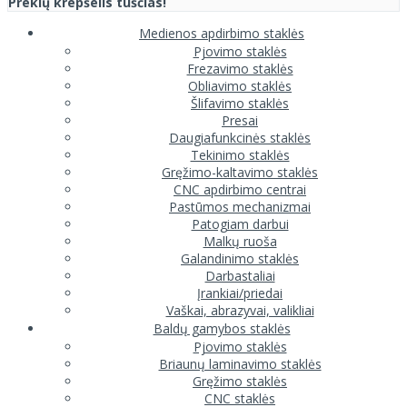
Prekių krepšelis tuščias!
Medienos apdirbimo staklės
Pjovimo staklės
Frezavimo staklės
Obliavimo staklės
Šlifavimo staklės
Presai
Daugiafunkcinės staklės
Tekinimo staklės
Gręžimo-kaltavimo staklės
CNC apdirbimo centrai
Pastūmos mechanizmai
Patogiam darbui
Malkų ruoša
Galandinimo staklės
Darbastaliai
Įrankiai/priedai
Vaškai, abrazyvai, valikliai
Baldų gamybos staklės
Pjovimo staklės
Briaunų laminavimo staklės
Gręžimo staklės
CNC staklės