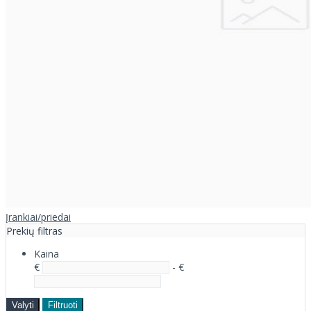
Įrankiai/priedai
Prekių filtras
Kaina
€
- €
Valyti
Filtruoti