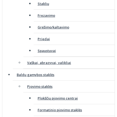
Staklių
Frezavimo
Gręžimo/kaltavimo
Priedai
Spaustuvai
Vaškai, abrazyvai, valikliai
Baldų gamybos staklės
Pjovimo staklės
Plokščių pjovimo centrai
Formatinio pjovimo staklės