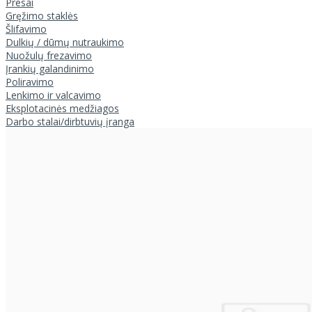
Presai
Gręžimo staklės
Šlifavimo
Dulkių / dūmų nutraukimo
Nuožulų frezavimo
Įrankių galandinimo
Poliravimo
Lenkimo ir valcavimo
Eksplotacinės medžiagos
Darbo stalai/dirbtuvių įranga