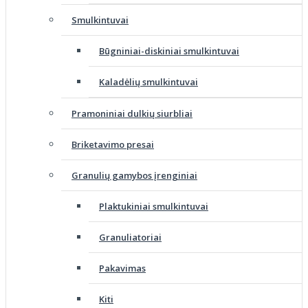
Smulkintuvai
Būgniniai-diskiniai smulkintuvai
Kaladėlių smulkintuvai
Pramoniniai dulkių siurbliai
Briketavimo presai
Granulių gamybos įrenginiai
Plaktukiniai smulkintuvai
Granuliatoriai
Pakavimas
Kiti