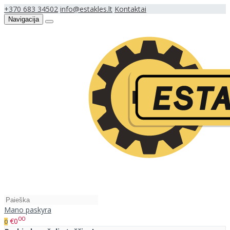
+370 683 34502
info@estakles.lt
Kontaktai
Navigacija
Mano paskyra
00
€0
0