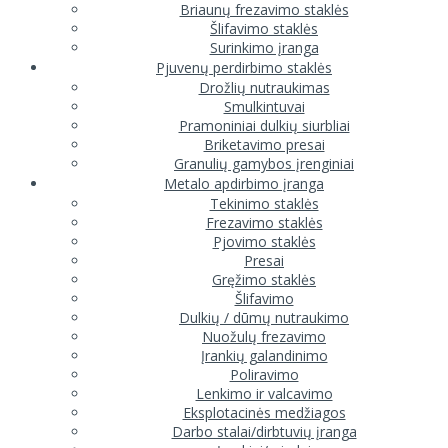
Briaunų frezavimo staklės
Šlifavimo staklės
Surinkimo įranga
Pjuvenų perdirbimo staklės
Drožlių nutraukimas
Smulkintuvai
Pramoniniai dulkių siurbliai
Briketavimo presai
Granulių gamybos įrenginiai
Metalo apdirbimo įranga
Tekinimo staklės
Frezavimo staklės
Pjovimo staklės
Presai
Gręžimo staklės
Šlifavimo
Dulkių / dūmų nutraukimo
Nuožulų frezavimo
Įrankių galandinimo
Poliravimo
Lenkimo ir valcavimo
Eksplotacinės medžiagos
Darbo stalai/dirbtuvių įranga