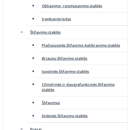
Obliavimo- reismusavimo staklės
Įrankiai/priedai
Šlifavimo staklės
Plačiajuostės šlifavimo-kalibravimo staklės
Briaunų šlifavimo staklės
Juostinės šlifavimo staklės
Cilindrinės ir daugiafunkcinės šlifavimo
staklės
Šlifavimui
Diskinės šlifavimo staklės
Presai