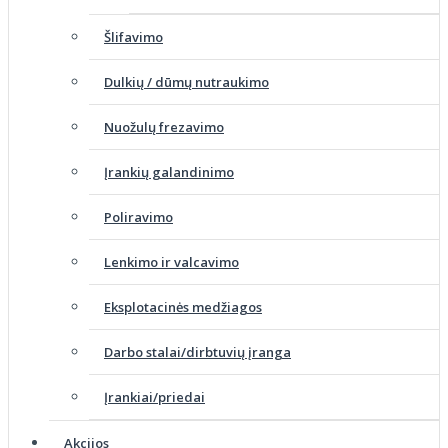
Šlifavimo
Dulkių / dūmų nutraukimo
Nuožulų frezavimo
Įrankių galandinimo
Poliravimo
Lenkimo ir valcavimo
Eksplotacinės medžiagos
Darbo stalai/dirbtuvių įranga
Įrankiai/priedai
Akcijos