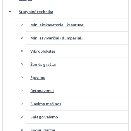
Statybinė technika
Mini ekskavatoriai, krautuvai
Mini savivarčiai (dumperiai)
Vibroplokštės
Žemės grąžtai
Pjovimo
Betonavimui
Šlavimo mašinos
Sniego valymo
Sodui, daržui