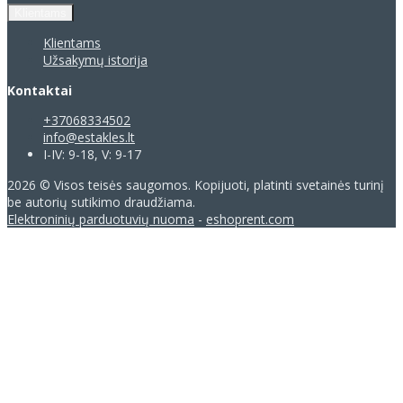
Klientams
Klientams
Užsakymų istorija
Kontaktai
+37068334502
info@estakles.lt
I-IV: 9-18, V: 9-17
2026 © Visos teisės saugomos. Kopijuoti, platinti svetainės turinį
be autorių sutikimo draudžiama.
Elektroninių parduotuvių nuoma
-
eshoprent.com