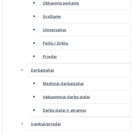
Obliavimo peiliams
Grąžtams
Universalios
Peilių / žirklių
Priedai
Darbastaliai
Mediniai darbastaliai
Vakuuminiai darbo stalai
Darbo stalai ir atramos
Įrankiai/priedai