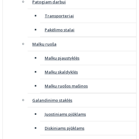
Patogiam darbui
Transporteriai
Pakėlimo stalai
Malkų ruoša
Malkų pjaustyklės
Malkų skaldyklės
Malkų ruošos mašinos
Galandinimo staklės
Juostiniams pjūklams
Diskiniams pjūklams