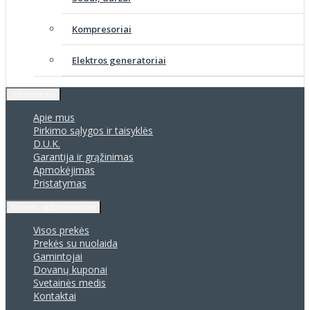
Kompresoriai
Elektros generatoriai
Informacija
Apie mus
Pirkimo sąlygos ir taisyklės
D.U.K.
Garantija ir grąžinimas
Apmokėjimas
Pristatymas
Klientų aptarnavimas
Visos prekės
Prekės su nuolaida
Gamintojai
Dovanų kuponai
Svetainės medis
Kontaktai