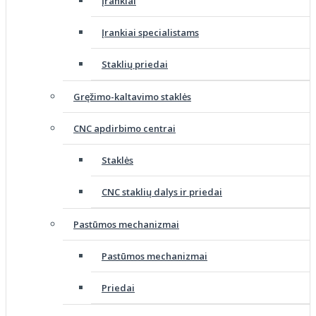
Įrankiai
Įrankiai specialistams
Staklių priedai
Gręžimo-kaltavimo staklės
CNC apdirbimo centrai
Staklės
CNC staklių dalys ir priedai
Pastūmos mechanizmai
Pastūmos mechanizmai
Priedai