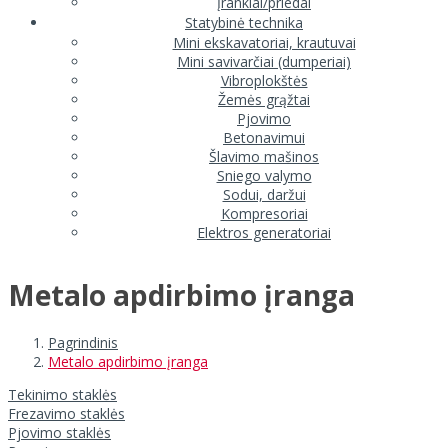
Įrankiai/priedai
Statybinė technika
Mini ekskavatoriai, krautuvai
Mini savivarčiai (dumperiai)
Vibroplokštės
Žemės grąžtai
Pjovimo
Betonavimui
Šlavimo mašinos
Sniego valymo
Sodui, daržui
Kompresoriai
Elektros generatoriai
Metalo apdirbimo įranga
Pagrindinis
Metalo apdirbimo įranga
Tekinimo staklės
Frezavimo staklės
Pjovimo staklės