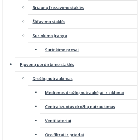
Briaunų frezavimo staklės
Šlifavimo staklės
Surinkimo įranga
Surinkimo presai
Pjuvenų perdirbimo staklės
Drožlių nutraukimas
Medienos drožlių nutraukėjai ir ciklonai
Centralizuotas drožlių nutraukimas
Ventiliatoriai
Oro filtrai ir priedai