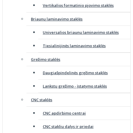
Vertikalios formatinio pjovimo staklės
Briaunų laminavimo staklės
Universalios briaunų laminavimo staklės
Tiesialinijinės laminavimo staklės
Gręžimo staklės
Daugiašpindelinės gręžimo staklės
Lankstų gręžimo - įstatymo staklės
CNC staklės
CNC apdirbimo centrai
CNC staklių dalys ir priedai