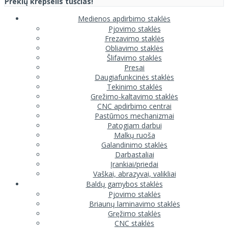
Prekių krepšelis tuščias!
Medienos apdirbimo staklės
Pjovimo staklės
Frezavimo staklės
Obliavimo staklės
Šlifavimo staklės
Presai
Daugiafunkcinės staklės
Tekinimo staklės
Gręžimo-kaltavimo staklės
CNC apdirbimo centrai
Pastūmos mechanizmai
Patogiam darbui
Malkų ruoša
Galandinimo staklės
Darbastaliai
Įrankiai/priedai
Vaškai, abrazyvai, valikliai
Baldų gamybos staklės
Pjovimo staklės
Briaunų laminavimo staklės
Gręžimo staklės
CNC staklės