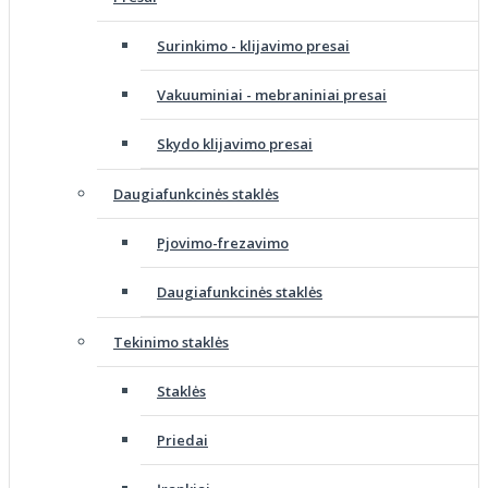
Surinkimo - klijavimo presai
Vakuuminiai - mebraniniai presai
Skydo klijavimo presai
Daugiafunkcinės staklės
Pjovimo-frezavimo
Daugiafunkcinės staklės
Tekinimo staklės
Staklės
Priedai