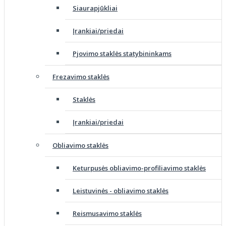
Siaurapjūkliai
Įrankiai/priedai
Pjovimo staklės statybininkams
Frezavimo staklės
Staklės
Įrankiai/priedai
Obliavimo staklės
Keturpusės obliavimo-profiliavimo staklės
Leistuvinės - obliavimo staklės
Reismusavimo staklės