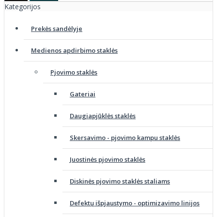
Kategorijos
Prekės sandėlyje
Medienos apdirbimo staklės
Pjovimo staklės
Gateriai
Daugiapjūklės staklės
Skersavimo - pjovimo kampu staklės
Juostinės pjovimo staklės
Diskinės pjovimo staklės staliams
Defektų išpjaustymo - optimizavimo linijos