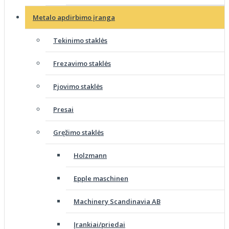
Metalo apdirbimo įranga
Tekinimo staklės
Frezavimo staklės
Pjovimo staklės
Presai
Gręžimo staklės
Holzmann
Epple maschinen
Machinery Scandinavia AB
Įrankiai/priedai