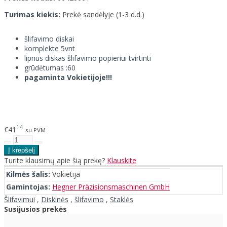
Turimas kiekis:
Prekė sandėlyje (1-3 d.d.)
šlifavimo diskai
komplekte 5vnt
lipnus diskas šlifavimo popieriui tvirtinti
grūdėtumas :60
pagaminta Vokietijoje!!!
14
€41
su PVM
Turite klausimų apie šią prekę?
Klauskite
Kilmės šalis:
Vokietija
Gamintojas:
Hegner Präzisionsmaschinen GmbH
Šlifavimui
,
Diskinės
,
šlifavimo
,
Staklės
Susijusios prekės