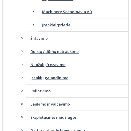
Machinery Scandinavia AB
Įrankiai/priedai
Šlifavimo
Dulkių / dūmų nutraukimo
Nuožulų frezavimo
Įrankių galandinimo
Poliravimo
Lenkimo ir valcavimo
Eksplotacinės medžiagos
Darbo stalai/dirbtuvių įranga