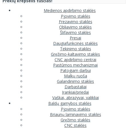
Prekių krepšelis tuščias!
Medienos apdirbimo staklės
Pjovimo staklės
Frezavimo staklės
Obliavimo staklės
Šlifavimo staklės
Presai
Daugiafunkcinės staklės
Tekinimo staklės
Gręžimo-kaltavimo staklės
CNC apdirbimo centrai
Pastūmos mechanizmai
Patogiam darbui
Malkų ruoša
Galandinimo staklės
Darbastaliai
Įrankiai/priedai
Vaškai, abrazyvai, valikliai
Baldų gamybos staklės
Pjovimo staklės
Briaunų laminavimo staklės
Gręžimo staklės
CNC staklės