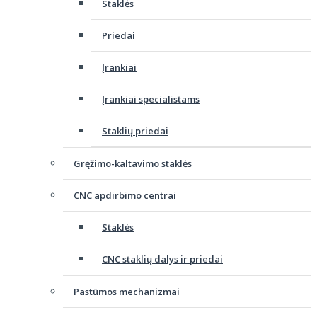
Staklės
Priedai
Įrankiai
Įrankiai specialistams
Staklių priedai
Gręžimo-kaltavimo staklės
CNC apdirbimo centrai
Staklės
CNC staklių dalys ir priedai
Pastūmos mechanizmai