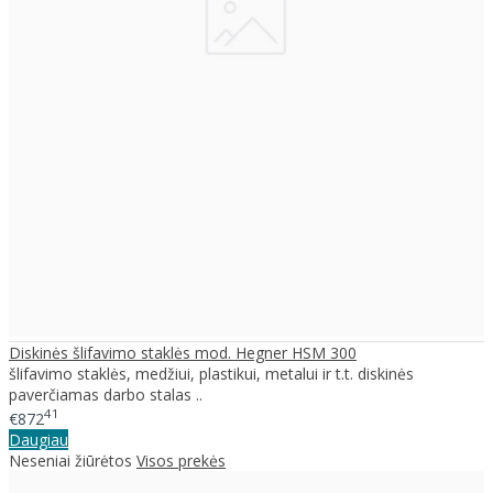
Diskinės šlifavimo staklės mod. Hegner HSM 300
šlifavimo staklės, medžiui, plastikui, metalui ir t.t. diskinės
paverčiamas darbo stalas ..
41
€872
Daugiau
Neseniai žiūrėtos
Visos prekės