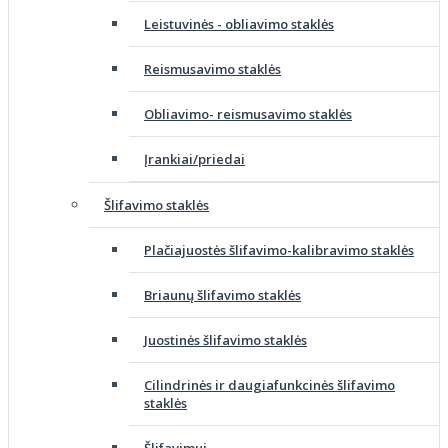
Leistuvinės - obliavimo staklės
Reismusavimo staklės
Obliavimo- reismusavimo staklės
Įrankiai/priedai
Šlifavimo staklės
Plačiajuostės šlifavimo-kalibravimo staklės
Briaunų šlifavimo staklės
Juostinės šlifavimo staklės
Cilindrinės ir daugiafunkcinės šlifavimo
staklės