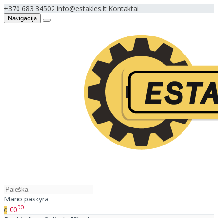
+370 683 34502
info@estakles.lt
Kontaktai
Navigacija
Mano paskyra
00
€0
0