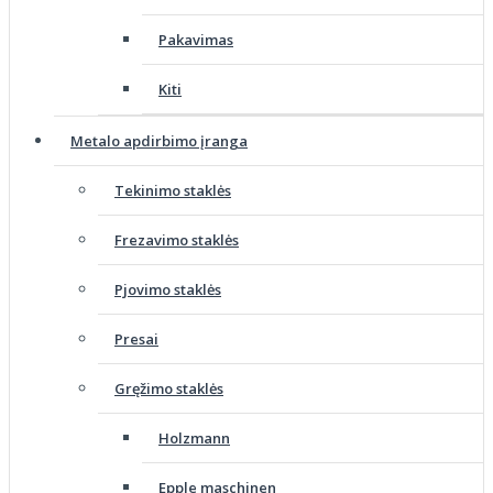
Pakavimas
Kiti
Metalo apdirbimo įranga
Tekinimo staklės
Frezavimo staklės
Pjovimo staklės
Presai
Gręžimo staklės
Holzmann
Epple maschinen