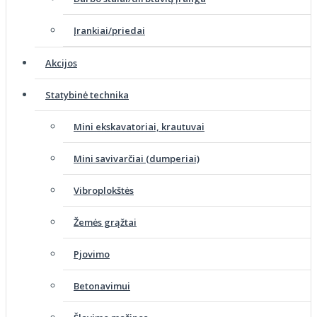
Įrankiai/priedai
Akcijos
Statybinė technika
Mini ekskavatoriai, krautuvai
Mini savivarčiai (dumperiai)
Vibroplokštės
Žemės grąžtai
Pjovimo
Betonavimui