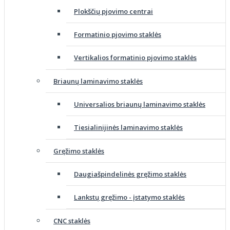
Plokščių pjovimo centrai
Formatinio pjovimo staklės
Vertikalios formatinio pjovimo staklės
Briaunų laminavimo staklės
Universalios briaunų laminavimo staklės
Tiesialinijinės laminavimo staklės
Gręžimo staklės
Daugiašpindelinės gręžimo staklės
Lankstų gręžimo - įstatymo staklės
CNC staklės