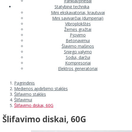
Įrankiai/priedai
Statybinė technika
Mini ekskavatoriai, krautuvai
Mini savivarčiai (dumperiai)
Vibroplokštės
Žemės grąžtai
Pjovimo
Betonavimui
Šlavimo mašinos
Sniego valymo
Sodui, daržui
Kompresoriai
Elektros generatoriai
Pagrindinis
Medienos apdirbimo staklės
Šlifavimo staklės
Šlifavimui
Šlifavimo diskai, 60G
Šlifavimo diskai, 60G