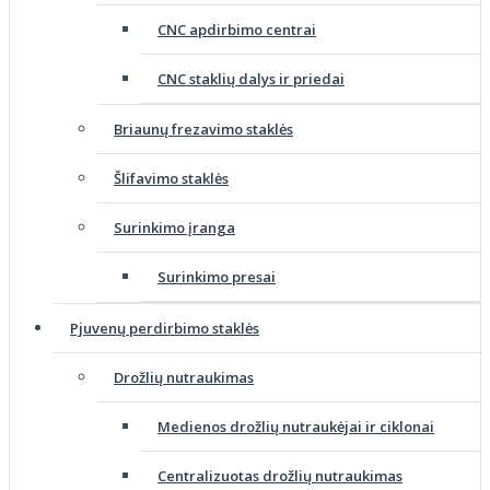
CNC apdirbimo centrai
CNC staklių dalys ir priedai
Briaunų frezavimo staklės
Šlifavimo staklės
Surinkimo įranga
Surinkimo presai
Pjuvenų perdirbimo staklės
Drožlių nutraukimas
Medienos drožlių nutraukėjai ir ciklonai
Centralizuotas drožlių nutraukimas