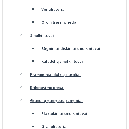
Ventiliatoriai
Oro filtrai ir priedai
Smulkintuvai
Būgniniai-diskiniai smulkintuvai
Kaladėlių smulkintuvai
Pramoniniai dulkių siurbliai
Briketavimo presai
Granulių gamybos įrenginiai
Plaktukiniai smulkintuvai
Granuliatoriai