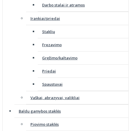
Darbo stalai ir atramos
Įrankiai/priedai
Staklių
Frezavimo
Gręžimo/kaltavimo
Priedai
Spaustuvai
Vaškai, abrazyvai, valikliai
Baldų gamybos staklės
Pjovimo staklės