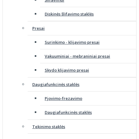
Šlifavimui
Diskinės šlifavimo staklės
Presai
Surinkimo - klijavimo presai
Vakuuminiai - mebraniniai presai
Skydo klijavimo presai
Daugiafunkcinės staklės
Pjovimo-frezavimo
Daugiafunkcinės staklės
Tekinimo staklės