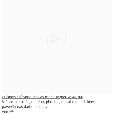
Diskinės šlifavimo staklės mod. Hegner WSM 300
šlifavimo staklės, medžiui, plastikui, metalui ir t.t. diskinės
paverčiamas darbo stalas ..
28
€687