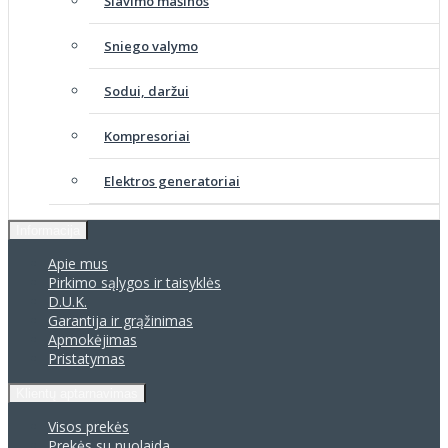
Šlavimo mašinos
Sniego valymo
Sodui, daržui
Kompresoriai
Elektros generatoriai
Informacija
Apie mus
Pirkimo sąlygos ir taisyklės
D.U.K.
Garantija ir grąžinimas
Apmokėjimas
Pristatymas
Klientų aptarnavimas
Visos prekės
Prekės su nuolaida