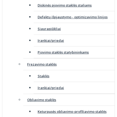
Diskinės pjovimo staklės staliams
Defektų išpjaustymo - optimizavimo linijos
Siaurapjūkliai
Įrankiai/priedai
Pjovimo staklės statybininkams
Frezavimo staklės
Staklės
Įrankiai/priedai
Obliavimo staklės
Keturpusės obliavimo-profiliavimo staklės