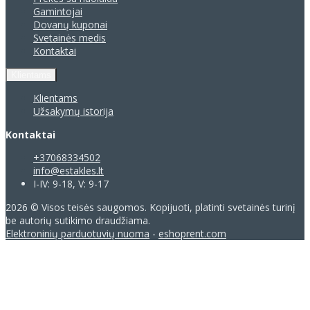
Gamintojai
Dovanų kuponai
Svetainės medis
Kontaktai
Klientams
Klientams
Užsakymų istorija
Kontaktai
+37068334502
info@estakles.lt
I-IV: 9-18, V: 9-17
2026 © Visos teisės saugomos. Kopijuoti, platinti svetainės turinį
be autorių sutikimo draudžiama.
Elektroninių parduotuvių nuoma
-
eshoprent.com