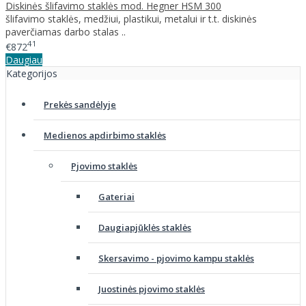
Diskinės šlifavimo staklės mod. Hegner HSM 300
šlifavimo staklės, medžiui, plastikui, metalui ir t.t. diskinės
paverčiamas darbo stalas ..
41
€872
Daugiau
Kategorijos
Prekės sandėlyje
Medienos apdirbimo staklės
Pjovimo staklės
Gateriai
Daugiapjūklės staklės
Skersavimo - pjovimo kampu staklės
Juostinės pjovimo staklės