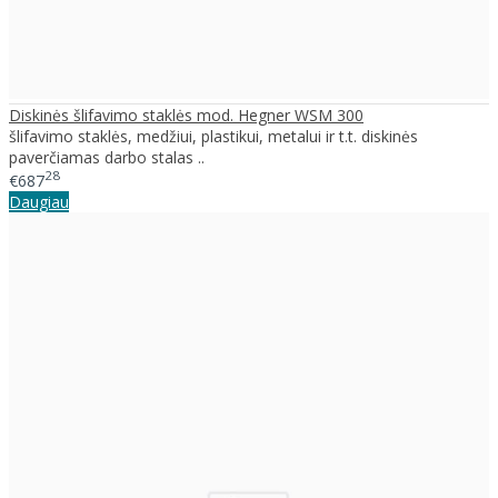
Diskinės šlifavimo staklės mod. Hegner WSM 300
šlifavimo staklės, medžiui, plastikui, metalui ir t.t. diskinės
paverčiamas darbo stalas ..
28
€687
Daugiau