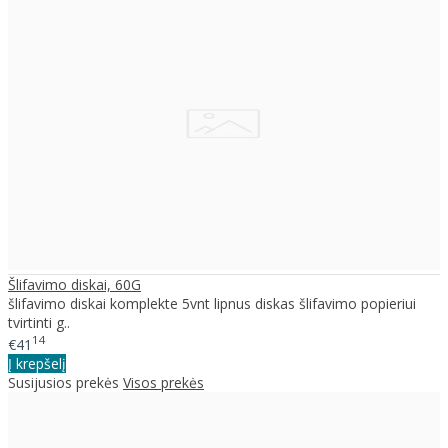
Šlifavimo diskai, 60G
šlifavimo diskai komplekte 5vnt lipnus diskas šlifavimo popieriui
tvirtinti g..
14
€41
Į krepšelį
Susijusios prekės
Visos prekės