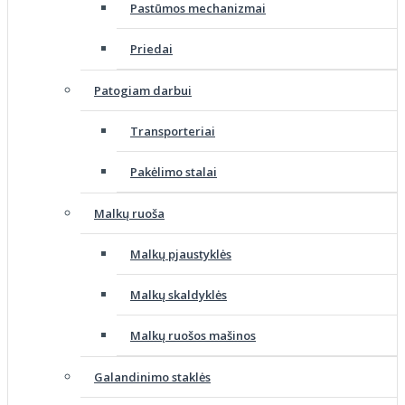
Pastūmos mechanizmai
Priedai
Patogiam darbui
Transporteriai
Pakėlimo stalai
Malkų ruoša
Malkų pjaustyklės
Malkų skaldyklės
Malkų ruošos mašinos
Galandinimo staklės