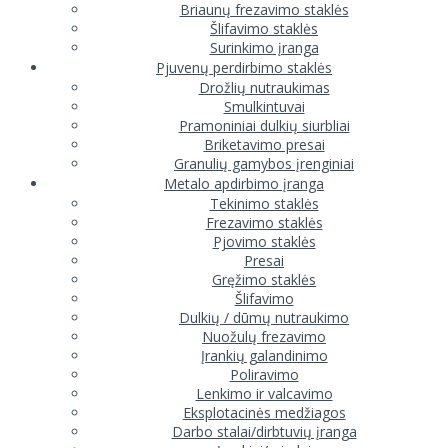
Briaunų frezavimo staklės
Šlifavimo staklės
Surinkimo įranga
Pjuvenų perdirbimo staklės
Drožlių nutraukimas
Smulkintuvai
Pramoniniai dulkių siurbliai
Briketavimo presai
Granulių gamybos įrenginiai
Metalo apdirbimo įranga
Tekinimo staklės
Frezavimo staklės
Pjovimo staklės
Presai
Gręžimo staklės
Šlifavimo
Dulkių / dūmų nutraukimo
Nuožulų frezavimo
Įrankių galandinimo
Poliravimo
Lenkimo ir valcavimo
Eksplotacinės medžiagos
Darbo stalai/dirbtuvių įranga