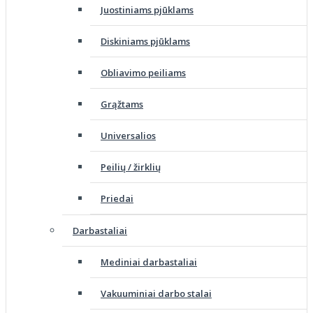
Juostiniams pjūklams
Diskiniams pjūklams
Obliavimo peiliams
Grąžtams
Universalios
Peilių / žirklių
Priedai
Darbastaliai
Mediniai darbastaliai
Vakuuminiai darbo stalai