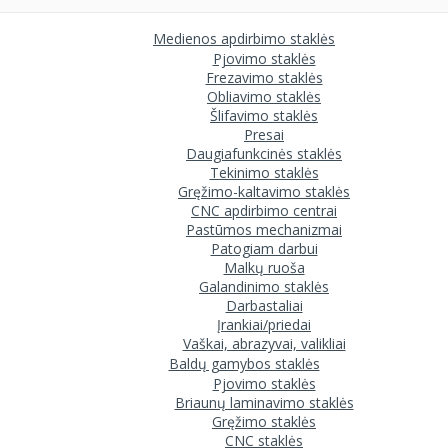
Medienos apdirbimo staklės
Pjovimo staklės
Frezavimo staklės
Obliavimo staklės
Šlifavimo staklės
Presai
Daugiafunkcinės staklės
Tekinimo staklės
Gręžimo-kaltavimo staklės
CNC apdirbimo centrai
Pastūmos mechanizmai
Patogiam darbui
Malkų ruoša
Galandinimo staklės
Darbastaliai
Įrankiai/priedai
Vaškai, abrazyvai, valikliai
Baldų gamybos staklės
Pjovimo staklės
Briaunų laminavimo staklės
Gręžimo staklės
CNC staklės