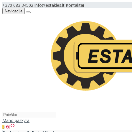
+370 683 34502
info@estakles.lt
Kontaktai
Navigacija
Mano paskyra
00
€0
0