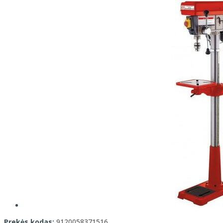
Prekės kodas:
9120058371516