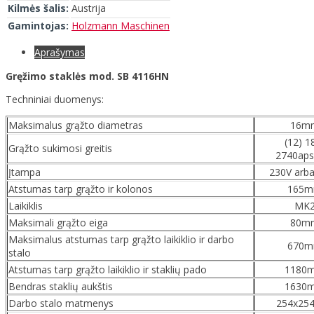
Kilmės šalis:
Austrija
Gamintojas:
Holzmann Maschinen
Aprašymas
Gręžimo staklės mod. SB 4116HN
Techniniai duomenys:
Maksimalus grąžto diametras
16m
(12) 1
Grąžto sukimosi greitis
2740aps
Įtampa
230V arb
Atstumas tarp grąžto ir kolonos
165
Laikiklis
MK
Maksimali grąžto eiga
80m
Maksimalus atstumas tarp grąžto laikiklio ir darbo
670
stalo
Atstumas tarp grąžto laikiklio ir staklių pado
1180
Bendras staklių aukštis
1630
Darbo stalo matmenys
254x25