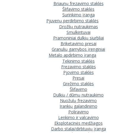
Briaunų frezavimo staklės
Šlifavimo staklės
Surinkimo įranga
Pjuvenų perdirbimo staklės
Drožlių nutraukimas
Smulkintuvai
Pramoniniai dulkių siurbliai
Briketavimo presai
Granulių gamybos įrenginiai
Metalo apdirbimo įranga
Tekinimo staklės
Frezavimo staklės
Pjovimo staklės
Presai
Gręžimo staklės
Šlifavimo
Dulkių / dūmų nutraukimo
Nuožulų frezavimo
Įrankių galandinimo
Poliravimo
Lenkimo ir valcavimo
Eksplotacinės medžiagos
Darbo stalai/dirbtuvių įranga