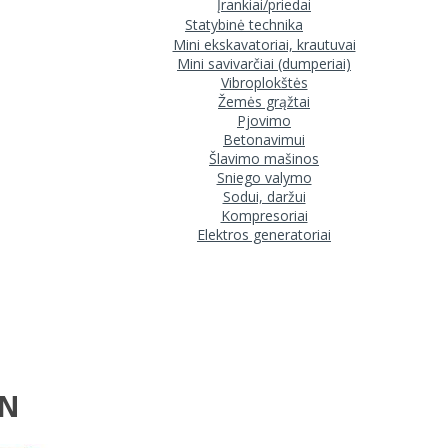
Įrankiai/priedai
Statybinė technika
Mini ekskavatoriai, krautuvai
Mini savivarčiai (dumperiai)
Vibroplokštės
Žemės grąžtai
Pjovimo
Betonavimui
Šlavimo mašinos
Sniego valymo
Sodui, daržui
Kompresoriai
Elektros generatoriai
HN