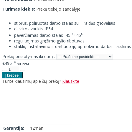
Turimas kiekis:
Prekė tiekėjo sandėlyje
stiprus, poliruotas darbo stalas su T raidės grioveliais
elektros variklis IP54
0
0
paverčiamas darbo stalas -45
+45
reguliuojmas gręžimo gylio ribotuvas
staklių instaliavimo ir darbuotojų apmokymo darbai - atskiras
Prekių pristatymas iki durų :
10
€496
su PVM
Turite klausimų apie šią prekę?
Klauskite
Garantija:
12mėn