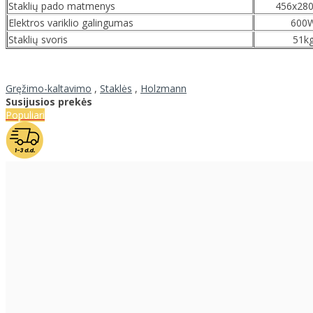
Staklių pado matmenys
456x28
Elektros variklio galingumas
600
Staklių svoris
51k
Gręžimo-kaltavimo
,
Staklės
,
Holzmann
Susijusios prekės
Populiari