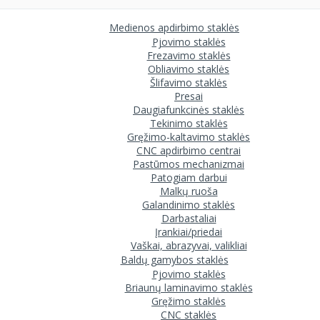
Medienos apdirbimo staklės
Pjovimo staklės
Frezavimo staklės
Obliavimo staklės
Šlifavimo staklės
Presai
Daugiafunkcinės staklės
Tekinimo staklės
Gręžimo-kaltavimo staklės
CNC apdirbimo centrai
Pastūmos mechanizmai
Patogiam darbui
Malkų ruoša
Galandinimo staklės
Darbastaliai
Įrankiai/priedai
Vaškai, abrazyvai, valikliai
Baldų gamybos staklės
Pjovimo staklės
Briaunų laminavimo staklės
Gręžimo staklės
CNC staklės