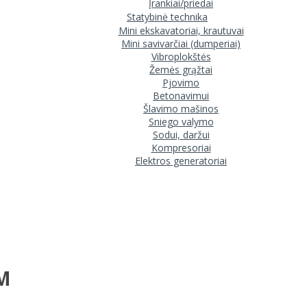
Įrankiai/priedai
Statybinė technika
Mini ekskavatoriai, krautuvai
Mini savivarčiai (dumperiai)
Vibroplokštės
Žemės grąžtai
Pjovimo
Betonavimui
Šlavimo mašinos
Sniego valymo
Sodui, daržui
Kompresoriai
Elektros generatoriai
SM