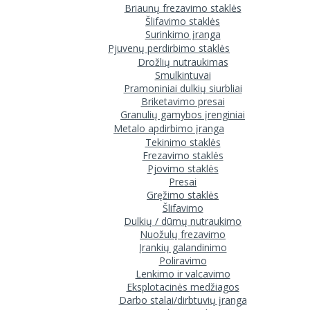
Briaunų frezavimo staklės
Šlifavimo staklės
Surinkimo įranga
Pjuvenų perdirbimo staklės
Drožlių nutraukimas
Smulkintuvai
Pramoniniai dulkių siurbliai
Briketavimo presai
Granulių gamybos įrenginiai
Metalo apdirbimo įranga
Tekinimo staklės
Frezavimo staklės
Pjovimo staklės
Presai
Gręžimo staklės
Šlifavimo
Dulkių / dūmų nutraukimo
Nuožulų frezavimo
Įrankių galandinimo
Poliravimo
Lenkimo ir valcavimo
Eksplotacinės medžiagos
Darbo stalai/dirbtuvių įranga