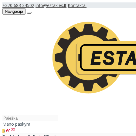
+370 683 34502
info@estakles.lt
Kontaktai
Navigacija
Mano paskyra
00
€0
0