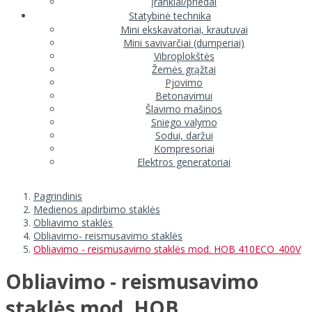
Įrankiai/priedai
Statybinė technika
Mini ekskavatoriai, krautuvai
Mini savivarčiai (dumperiai)
Vibroplokštės
Žemės grąžtai
Pjovimo
Betonavimui
Šlavimo mašinos
Sniego valymo
Sodui, daržui
Kompresoriai
Elektros generatoriai
Pagrindinis
Medienos apdirbimo staklės
Obliavimo staklės
Obliavimo- reismusavimo staklės
Obliavimo - reismusavimo staklės mod. HOB 410ECO_400V
Obliavimo - reismusavimo
staklės mod. HOB