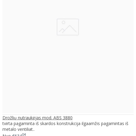
Drožlių nutraukėjas mod. ABS 3880
tvirta pagaminta iš skardos konstrukcija ilgaamžis pagamintas iš
metalo ventiliat..
04
Nuo
€634