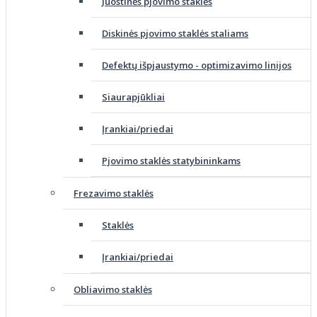
Juostinės pjovimo staklės
Diskinės pjovimo staklės staliams
Defektų išpjaustymo - optimizavimo linijos
Siaurapjūkliai
Įrankiai/priedai
Pjovimo staklės statybininkams
Frezavimo staklės
Staklės
Įrankiai/priedai
Obliavimo staklės