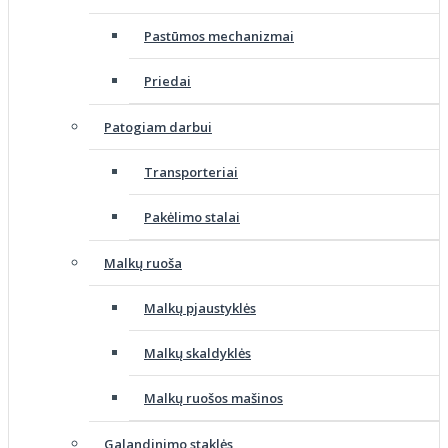
Pastūmos mechanizmai
Priedai
Patogiam darbui
Transporteriai
Pakėlimo stalai
Malkų ruoša
Malkų pjaustyklės
Malkų skaldyklės
Malkų ruošos mašinos
Galandinimo staklės