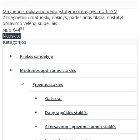
Magnetinis obliavimo peilių įstatymo įrenginys mod. IGM
2 magnetinių matuoklių rinkinys, padėsiantis tiksliai nustatyti
obliavimo veleną su peiliais ..
99
Nuo
€44
Klauskite
Kategorijos
Prekės sandėlyje
Medienos apdirbimo staklės
Pjovimo staklės
Gateriai
Daugiapjūklės staklės
Skersavimo - pjovimo kampu staklės