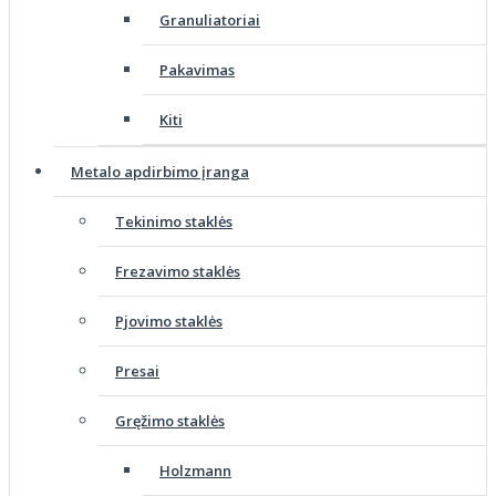
Granuliatoriai
Pakavimas
Kiti
Metalo apdirbimo įranga
Tekinimo staklės
Frezavimo staklės
Pjovimo staklės
Presai
Gręžimo staklės
Holzmann