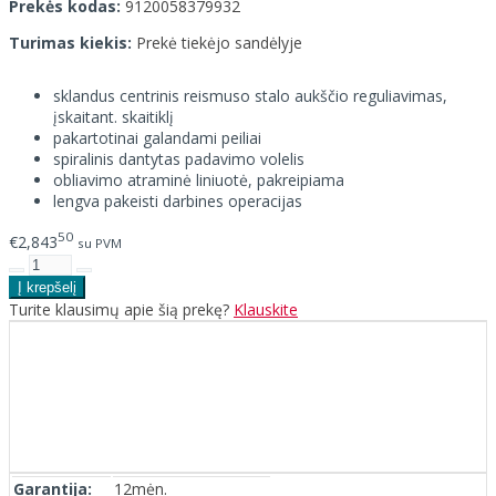
Prekės kodas:
9120058379932
Turimas kiekis:
Prekė tiekėjo sandėlyje
sklandus centrinis reismuso stalo aukščio reguliavimas,
įskaitant. skaitiklį
pakartotinai galandami peiliai
spiralinis dantytas padavimo volelis
obliavimo atraminė liniuotė, pakreipiama
lengva pakeisti darbines operacijas
50
€2,843
su PVM
Turite klausimų apie šią prekę?
Klauskite
Garantija:
12mėn.