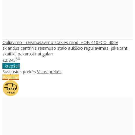
Obliavimo - reismusavimo staklės mod. HOB 410ECO_400V
sklandus centrinis reismuso stalo aukščio reguliavimas, įskaitant.
skaitiklį pakartotinai galan..
50
€2,843
Į krepšelį
Susijusios prekės
Visos prekės
Populiari