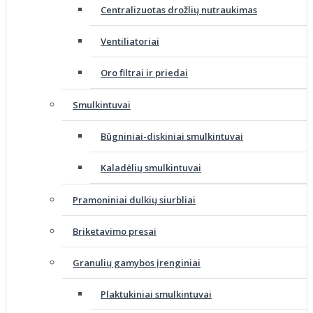
Centralizuotas drožlių nutraukimas
Ventiliatoriai
Oro filtrai ir priedai
Smulkintuvai
Būgniniai-diskiniai smulkintuvai
Kaladėlių smulkintuvai
Pramoniniai dulkių siurbliai
Briketavimo presai
Granulių gamybos įrenginiai
Plaktukiniai smulkintuvai