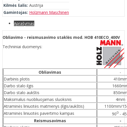
Kilmės šalis:
Austrija
Gamintojas:
Holzmann Maschinen
Aprašymas
Obliavimo - reismusavimo staklės mod. HOB 410ECO_400V
Techniniai duomenys:
Obliavimas
-
Darbinis plotis
410m
Darbo stalo ilgis
1660m
Darbo stalo aukštis
850m
Maksimalus nuobliuojamas sluoksnis
4mm
Atraminės liniuotės matmenys (ilgis/aukštis)
1100mm/1
0
Atraminės liniuotės pavertimo kampas
90
- 45
Reismusavimas
-