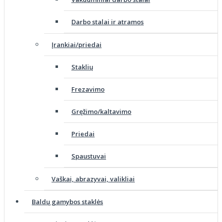
Darbo stalai ir atramos
Įrankiai/priedai
Staklių
Frezavimo
Gręžimo/kaltavimo
Priedai
Spaustuvai
Vaškai, abrazyvai, valikliai
Baldų gamybos staklės