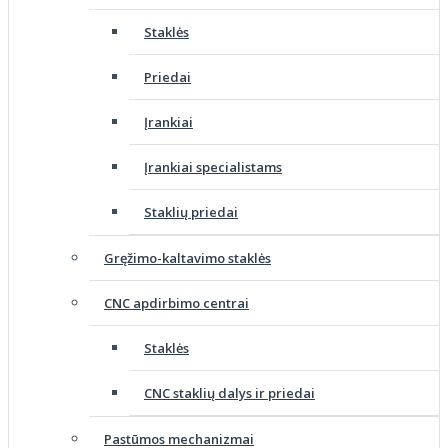
Staklės
Priedai
Įrankiai
Įrankiai specialistams
Staklių priedai
Gręžimo-kaltavimo staklės
CNC apdirbimo centrai
Staklės
CNC staklių dalys ir priedai
Pastūmos mechanizmai