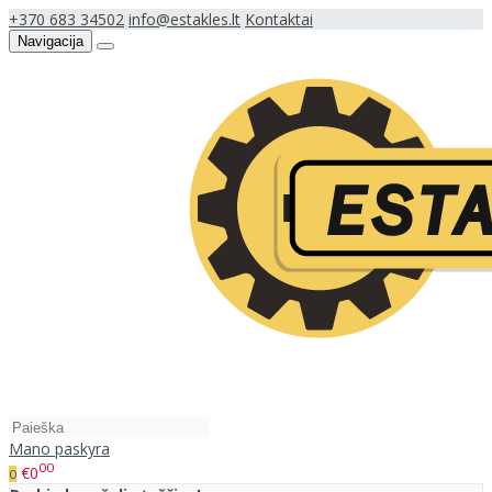
+370 683 34502
info@estakles.lt
Kontaktai
Navigacija
Mano paskyra
00
€0
0