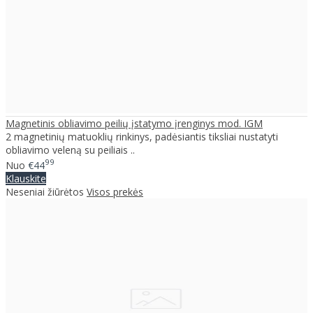
Magnetinis obliavimo peilių įstatymo įrenginys mod. IGM
2 magnetinių matuoklių rinkinys, padėsiantis tiksliai nustatyti
obliavimo veleną su peiliais ..
99
Nuo
€44
Klauskite
Neseniai žiūrėtos
Visos prekės