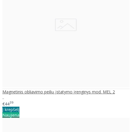
Magnetinis obliavimo peilių įstatymo įrenginys mod. MEL 2
..
39
€44
Į krepšelį
Naujiena