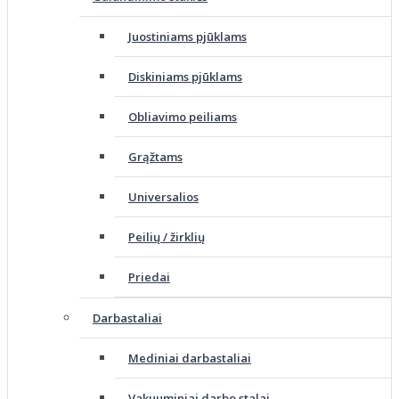
Juostiniams pjūklams
Diskiniams pjūklams
Obliavimo peiliams
Grąžtams
Universalios
Peilių / žirklių
Priedai
Darbastaliai
Mediniai darbastaliai
Vakuuminiai darbo stalai