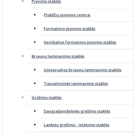
Pjovimo staklės
Plokščių pjovimo centrai
Formatinio pjovimo staklės
Vertikalios formatinio pjovimo staklės
Briaunų laminavimo staklės
Universalios briaunų laminavimo staklės
Tiesialinijinės laminavimo staklės
Gręžimo staklės
Daugiašpindelinės gręžimo staklės
Lankstų gręžimo - įstatymo staklės