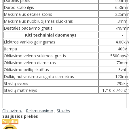
Darbinis plotis
405m
Darbo stalo ilgis
650m
Maksimalus detalės storis
225m
Maksimalus nuobliuojamas sluoksnis
3mm
Deatalės padavimo greitis
7m/mi
Kiti techniniai duomenys
-
Elektros variklio galingumas
4,00k
Įtampa
400V
Obliavimo veleno sukimosi greitis
5500aps/
Obliavimo veleno diametras
70mm
Obliavimo peilių skaičius
3vnt
Dulkių nutraukimo antgalio diametras
120m
Staklių svoris
295kg
Staklių matmenys
1710 x 740 x
Obliavimo-
,
Reismusavimo
,
Staklės
Susijusios prekės
Populiari