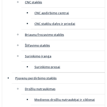
CNC staklės
CNC apdirbimo centrai
CNC staklių dalys ir priedai
Briaunų frezavimo staklės
Šlifavimo staklės
Surinkimo įranga
Surinkimo presai
Pjuvenų perdirbimo staklės
Drožlių nutraukimas
Medienos drožlių nutraukėjai ir ciklonai