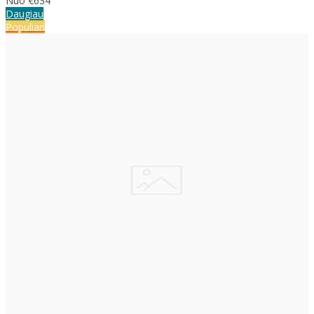
Nuo
€634
Daugiau
Populiari