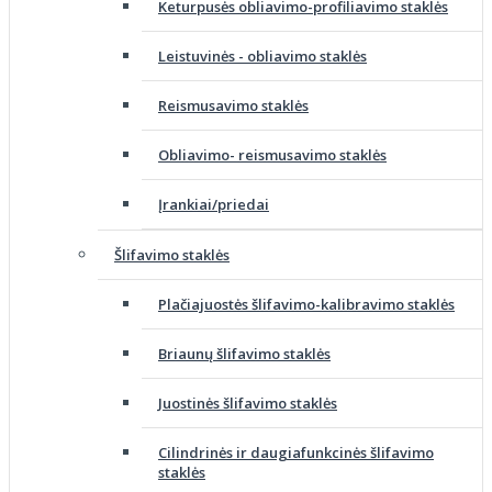
Keturpusės obliavimo-profiliavimo staklės
Leistuvinės - obliavimo staklės
Reismusavimo staklės
Obliavimo- reismusavimo staklės
Įrankiai/priedai
Šlifavimo staklės
Plačiajuostės šlifavimo-kalibravimo staklės
Briaunų šlifavimo staklės
Juostinės šlifavimo staklės
Cilindrinės ir daugiafunkcinės šlifavimo
staklės