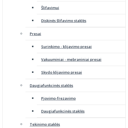
Šlifavimui
Diskinės šlifavimo staklės
Presai
Surinkimo - klijavimo presai
Vakuuminiai - mebraniniai presai
Skydo klijavimo presai
Daugiafunkcinės staklės
Pjovimo-frezavimo
Daugiafunkcinės staklės
Tekinimo staklės