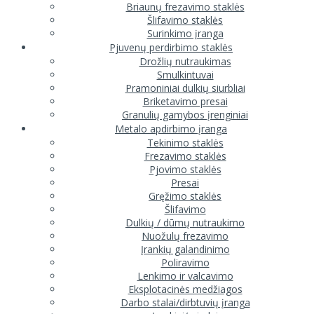
Briaunų frezavimo staklės
Šlifavimo staklės
Surinkimo įranga
Pjuvenų perdirbimo staklės
Drožlių nutraukimas
Smulkintuvai
Pramoniniai dulkių siurbliai
Briketavimo presai
Granulių gamybos įrenginiai
Metalo apdirbimo įranga
Tekinimo staklės
Frezavimo staklės
Pjovimo staklės
Presai
Gręžimo staklės
Šlifavimo
Dulkių / dūmų nutraukimo
Nuožulų frezavimo
Įrankių galandinimo
Poliravimo
Lenkimo ir valcavimo
Eksplotacinės medžiagos
Darbo stalai/dirbtuvių įranga