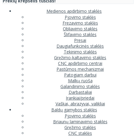
Prekių krepšelis tuščias!
Medienos apdirbimo staklės
Pjovimo staklės
Frezavimo staklės
Obliavimo staklės
Šlifavimo staklės
Presai
Daugiafunkcinės staklės
Tekinimo staklės
Gręžimo-kaltavimo staklės
CNC apdirbimo centrai
Pastūmos mechanizmai
Patogiam darbui
Malkų ruoša
Galandinimo staklės
Darbastaliai
Įrankiai/priedai
Vaškai, abrazyvai, valikliai
Baldų gamybos staklės
Pjovimo staklės
Briaunų laminavimo staklės
Gręžimo staklės
CNC staklės