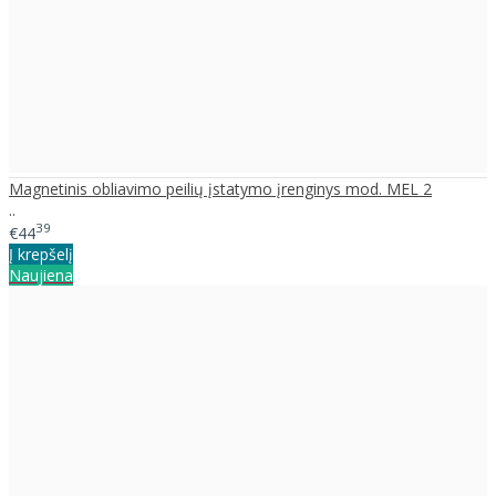
Magnetinis obliavimo peilių įstatymo įrenginys mod. MEL 2
..
39
€44
Į krepšelį
Naujiena