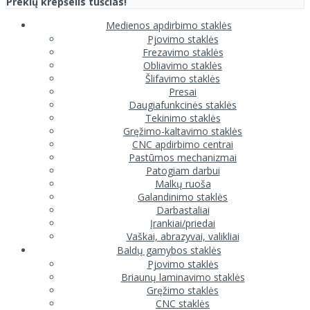
Prekių krepšelis tuščias!
Medienos apdirbimo staklės
Pjovimo staklės
Frezavimo staklės
Obliavimo staklės
Šlifavimo staklės
Presai
Daugiafunkcinės staklės
Tekinimo staklės
Gręžimo-kaltavimo staklės
CNC apdirbimo centrai
Pastūmos mechanizmai
Patogiam darbui
Malkų ruoša
Galandinimo staklės
Darbastaliai
Įrankiai/priedai
Vaškai, abrazyvai, valikliai
Baldų gamybos staklės
Pjovimo staklės
Briaunų laminavimo staklės
Gręžimo staklės
CNC staklės