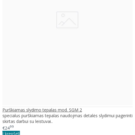
Purškiamas slydimo tepalas mod. SGM 2
specialus purškiamas tepalas naudojmas detalės slydimui pagerinti
skirtas darbui su leistuvai..
99
€24
Į krepšelį