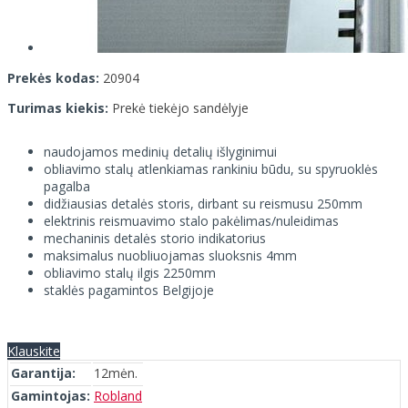
Prekės kodas:
20904
Turimas kiekis:
Prekė tiekėjo sandėlyje
naudojamos medinių detalių išlyginimui
obliavimo stalų atlenkiamas rankiniu būdu, su spyruoklės
pagalba
didžiausias detalės storis, dirbant su reismusu 250mm
elektrinis reismuavimo stalo pakėlimas/nuleidimas
mechaninis detalės storio indikatorius
maksimalus nuobliuojamas sluoksnis 4mm
obliavimo stalų ilgis 2250mm
staklės pagamintos Belgijoje
Klauskite
Garantija:
12mėn.
Gamintojas:
Robland