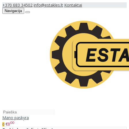
+370 683 34502
info@estakles.lt
Kontaktai
Navigacija
Mano paskyra
00
€0
0