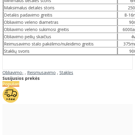
Minimalus detalės storis
6
Maksimalus detalės storis
25
Detalės padavimo greitis
8-16
Obliavimo veleno diametras
9
Obliavimo veleno sukimosi greitis
6000a
Obliavimo peilių skaičius
4
Reimusavimo stalo pakėlimo/nuleidimo greitis
375m
Staklių svoris
90
Obliavimo-
,
Reismusavimo
,
Staklės
Susijusios prekės
Populiari