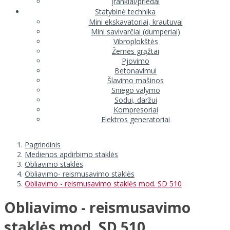
Įrankiai/priedai
Statybinė technika
Mini ekskavatoriai, krautuvai
Mini savivarčiai (dumperiai)
Vibroplokštės
Žemės grąžtai
Pjovimo
Betonavimui
Šlavimo mašinos
Sniego valymo
Sodui, daržui
Kompresoriai
Elektros generatoriai
Pagrindinis
Medienos apdirbimo staklės
Obliavimo staklės
Obliavimo- reismusavimo staklės
Obliavimo - reismusavimo staklės mod. SD 510
Obliavimo - reismusavimo
staklės mod. SD 510