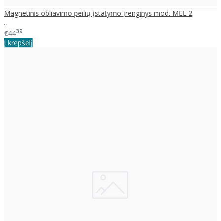
Magnetinis obliavimo peilių įstatymo įrenginys mod. MEL 2
..
39
€44
Į krepšelį