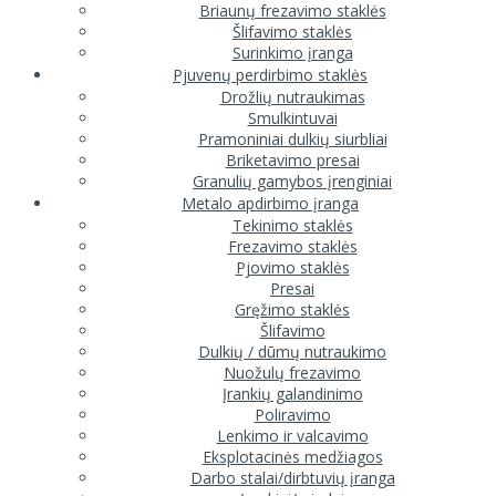
Briaunų frezavimo staklės
Šlifavimo staklės
Surinkimo įranga
Pjuvenų perdirbimo staklės
Drožlių nutraukimas
Smulkintuvai
Pramoniniai dulkių siurbliai
Briketavimo presai
Granulių gamybos įrenginiai
Metalo apdirbimo įranga
Tekinimo staklės
Frezavimo staklės
Pjovimo staklės
Presai
Gręžimo staklės
Šlifavimo
Dulkių / dūmų nutraukimo
Nuožulų frezavimo
Įrankių galandinimo
Poliravimo
Lenkimo ir valcavimo
Eksplotacinės medžiagos
Darbo stalai/dirbtuvių įranga