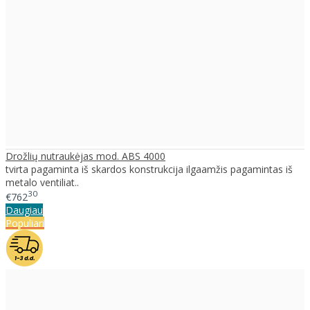
Drožlių nutraukėjas mod. ABS 4000
tvirta pagaminta iš skardos konstrukcija ilgaamžis pagamintas iš
metalo ventiliat..
30
€762
Daugiau
Populiari