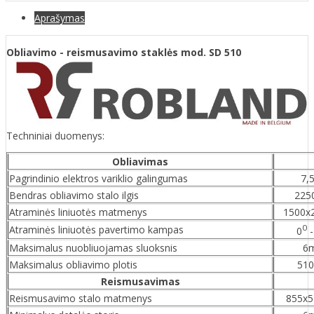
Aprašymas
Obliavimo - reismusavimo staklės mod. SD 510
Techniniai duomenys:
Obliavimas
Pagrindinio elektros variklio galingumas
7,
Bendras obliavimo stalo ilgis
22
Atraminės liniuotės matmenys
1500
0
Atraminės liniuotės pavertimo kampas
0
-
Maksimalus nuobliuojamas sluoksnis
6
Maksimalus obliavimo plotis
51
Reismusavimas
Reismusavimo stalo matmenys
855x