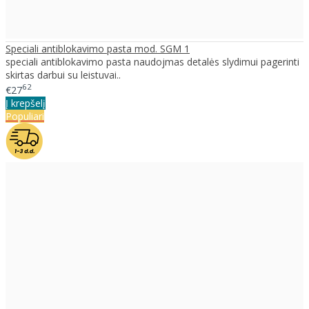
Speciali antiblokavimo pasta mod. SGM 1
speciali antiblokavimo pasta naudojmas detalės slydimui pagerinti
skirtas darbui su leistuvai..
62
€27
Į krepšelį
Populiari