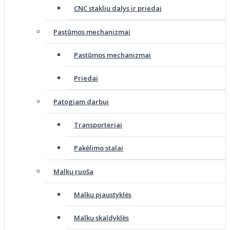
CNC staklių dalys ir priedai
Pastūmos mechanizmai
Pastūmos mechanizmai
Priedai
Patogiam darbui
Transporteriai
Pakėlimo stalai
Malkų ruoša
Malkų pjaustyklės
Malkų skaldyklės