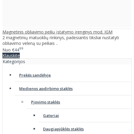
Magnetinis obliavimo peilių įstatymo įrenginys mod. IGM
2 magnetinių matuoklių rinkinys, padėsiantis tiksliai nustatyti
obliavimo veleną su peiliais ..
99
Nuo
€44
Klauskite
Kategorijos
Prekės sandėlyje
Medienos apdirbimo staklės
Pjovimo staklės
Gateriai
Daugiapjūklės staklės