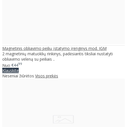
Magnetinis obliavimo peilių įstatymo įrenginys mod. IGM
2 magnetinių matuoklių rinkinys, padėsiantis tiksliai nustatyti
obliavimo veleną su peiliais ..
99
Nuo
€44
Klauskite
Neseniai žiūrėtos
Visos prekės