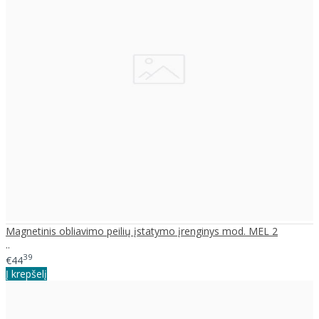
Magnetinis obliavimo peilių įstatymo įrenginys mod. MEL 2
..
39
€44
Į krepšelį