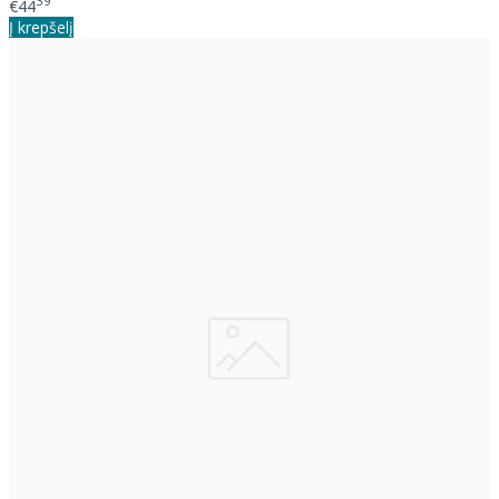
39
€44
Į krepšelį