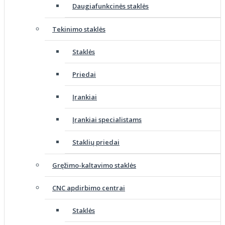
Daugiafunkcinės staklės
Tekinimo staklės
Staklės
Priedai
Įrankiai
Įrankiai specialistams
Staklių priedai
Gręžimo-kaltavimo staklės
CNC apdirbimo centrai
Staklės