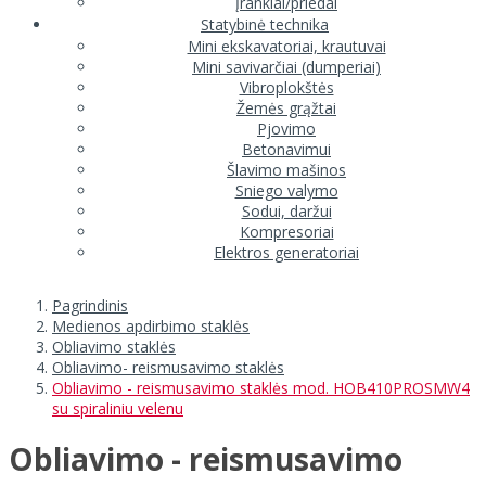
Įrankiai/priedai
Statybinė technika
Mini ekskavatoriai, krautuvai
Mini savivarčiai (dumperiai)
Vibroplokštės
Žemės grąžtai
Pjovimo
Betonavimui
Šlavimo mašinos
Sniego valymo
Sodui, daržui
Kompresoriai
Elektros generatoriai
Pagrindinis
Medienos apdirbimo staklės
Obliavimo staklės
Obliavimo- reismusavimo staklės
Obliavimo - reismusavimo staklės mod. HOB410PROSMW4
su spiraliniu velenu
Obliavimo - reismusavimo