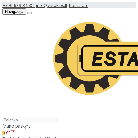
+370 683 34502
info@estakles.lt
Kontaktai
Navigacija
Mano paskyra
00
€0
0