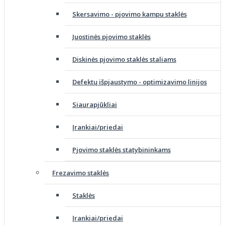
Skersavimo - pjovimo kampu staklės
Juostinės pjovimo staklės
Diskinės pjovimo staklės staliams
Defektų išpjaustymo - optimizavimo linijos
Siaurapjūkliai
Įrankiai/priedai
Pjovimo staklės statybininkams
Frezavimo staklės
Staklės
Įrankiai/priedai