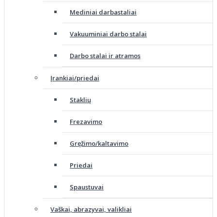
Mediniai darbastaliai
Vakuuminiai darbo stalai
Darbo stalai ir atramos
Įrankiai/priedai
Staklių
Frezavimo
Gręžimo/kaltavimo
Priedai
Spaustuvai
Vaškai, abrazyvai, valikliai