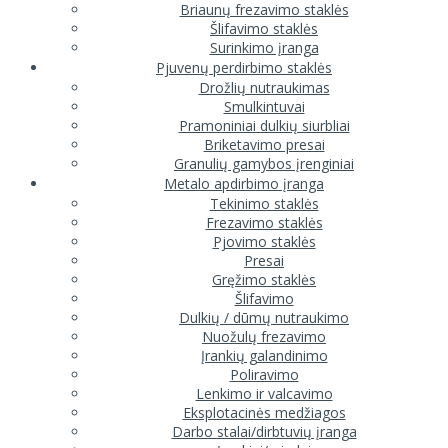
Briaunų frezavimo staklės
Šlifavimo staklės
Surinkimo įranga
Pjuvenų perdirbimo staklės
Drožlių nutraukimas
Smulkintuvai
Pramoniniai dulkių siurbliai
Briketavimo presai
Granulių gamybos įrenginiai
Metalo apdirbimo įranga
Tekinimo staklės
Frezavimo staklės
Pjovimo staklės
Presai
Gręžimo staklės
Šlifavimo
Dulkių / dūmų nutraukimo
Nuožulų frezavimo
Įrankių galandinimo
Poliravimo
Lenkimo ir valcavimo
Eksplotacinės medžiagos
Darbo stalai/dirbtuvių įranga