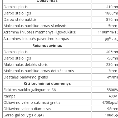
Obliavimas
-
Darbinis plotis
410m
Darbo stalo ilgis
1800m
Darbo stalo aukštis
870m
Maksimalus nuobliuojamas sluoksnis
5mm
Atraminė liniuotės matmenys (ilgis/aukštis)
1100mm/1
0
Atraminės liniuotės pavertimo kampas
90
- 4
Reismusavimas
-
Darbinis plotis
405m
Darbo stalo ilgis
750m
Maksimalus detalės storis
230m
Maksimalus nuobliuojamas detalės storis
3mm
Deatalės padavimo greitis
7m/mi
Kiti techniniai duomenys
-
Elektros variklio galingumas S6
5500
Įtampa
400V
Obliavimo veleno sukimosi greitis
4700aps/
Obliavimo veleno diametras
98m
Garso galios lygis dB(A)
108dB(