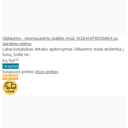
Obliavimo - reismusavimo staklės mod. HOB410PROSMW4 su
spiraliniu velenu
Labai kokybiškas detalės apdorojimas Obliavimo stalai atsilenkia į
šoną, todėl ne..
32
€4,709
Į krepšelį
Susijusios prekės
Visos prekės
Populiari