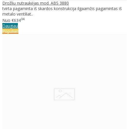
Drožlių nutraukėjas mod. ABS 3880
tvirta pagaminta iš skardos konstrukcija ilgaamžis pagamintas iš
metalo ventiliat..
04
Nuo
€634
Daugiau
Populiari