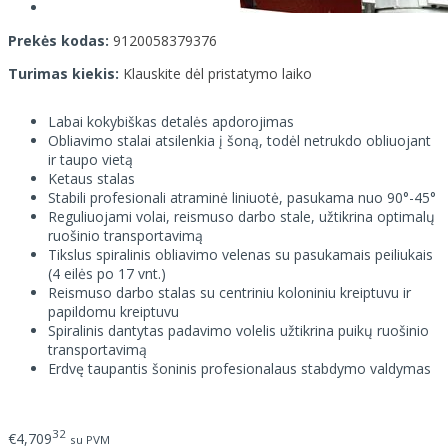
Prekės kodas:
9120058379376
Turimas kiekis:
Klauskite dėl pristatymo laiko
Labai kokybiškas detalės apdorojimas
Obliavimo stalai atsilenkia į šoną, todėl netrukdo obliuojant
ir taupo vietą
Ketaus stalas
Stabili profesionali atraminė liniuotė, pasukama nuo 90°-45°
Reguliuojami volai, reismuso darbo stale, užtikrina optimalų
ruošinio transportavimą
Tikslus spiralinis obliavimo velenas su pasukamais peiliukais
(4 eilės po 17 vnt.)
Reismuso darbo stalas su centriniu koloniniu kreiptuvu ir
papildomu kreiptuvu
Spiralinis dantytas padavimo volelis užtikrina puikų ruošinio
transportavimą
Erdvę taupantis šoninis profesionalaus stabdymo valdymas
32
€4,709
su PVM