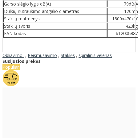
Garso slėgio lygis dB(A)
79dB(A
Dulkių nutraukimo antgalio diametras
120m
Staklių matmenys
1800x470x
Staklių svoris
420kg
EAN kodas
912005837
Obliavimo-
,
Reismusavimo
,
Staklės
,
spiralinis velenas
Susijusios prekės
Populiari