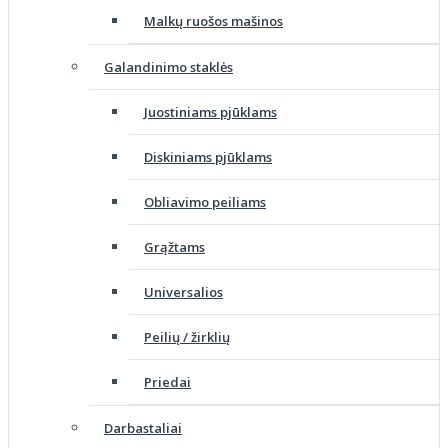
Malkų ruošos mašinos
Galandinimo staklės
Juostiniams pjūklams
Diskiniams pjūklams
Obliavimo peiliams
Grąžtams
Universalios
Peilių / žirklių
Priedai
Darbastaliai