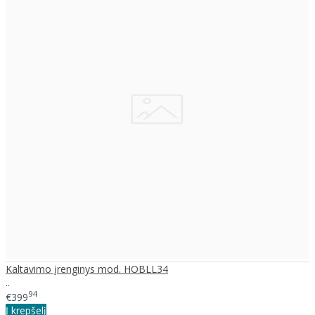
Kaltavimo įrenginys mod. HOBLL34
..
94
€399
Į krepšelį