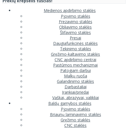
Prekių krepšelis tuščias!
Medienos apdirbimo staklės
Pjovimo staklės
Frezavimo staklės
Obliavimo staklės
Šlifavimo staklės
Presai
Daugiafunkcinės staklės
Tekinimo staklės
Gręžimo-kaltavimo staklės
CNC apdirbimo centrai
Pastūmos mechanizmai
Patogiam darbui
Malkų ruoša
Galandinimo staklės
Darbastaliai
Įrankiai/priedai
Vaškai, abrazyvai, valikliai
Baldų gamybos staklės
Pjovimo staklės
Briaunų laminavimo staklės
Gręžimo staklės
CNC staklės