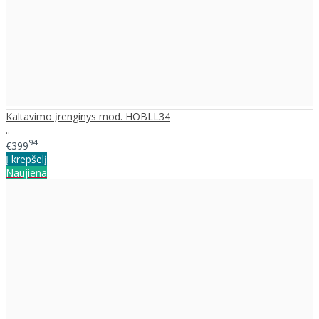
Kaltavimo įrenginys mod. HOBLL34
..
94
€399
Į krepšelį
Naujiena