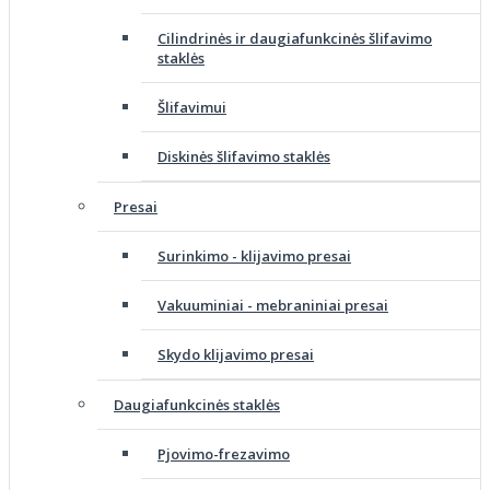
Cilindrinės ir daugiafunkcinės šlifavimo
staklės
Šlifavimui
Diskinės šlifavimo staklės
Presai
Surinkimo - klijavimo presai
Vakuuminiai - mebraniniai presai
Skydo klijavimo presai
Daugiafunkcinės staklės
Pjovimo-frezavimo