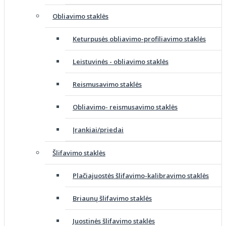
Obliavimo staklės
Keturpusės obliavimo-profiliavimo staklės
Leistuvinės - obliavimo staklės
Reismusavimo staklės
Obliavimo- reismusavimo staklės
Įrankiai/priedai
Šlifavimo staklės
Plačiajuostės šlifavimo-kalibravimo staklės
Briaunų šlifavimo staklės
Juostinės šlifavimo staklės