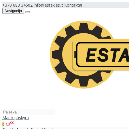
+370 683 34502
info@estakles.lt
Kontaktai
Navigacija
Mano paskyra
00
€0
0