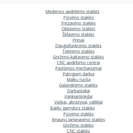
Medienos apdirbimo staklės
Pjovimo staklės
Frezavimo staklės
Obliavimo staklės
Šlifavimo staklės
Presai
Daugiafunkcinės staklės
Tekinimo staklės
Gręžimo-kaltavimo staklės
CNC apdirbimo centrai
Pastūmos mechanizmai
Patogiam darbui
Malkų ruoša
Galandinimo staklės
Darbastaliai
Įrankiai/priedai
Vaškai, abrazyvai, valikliai
Baldų gamybos staklės
Pjovimo staklės
Briaunų laminavimo staklės
Gręžimo staklės
CNC staklės