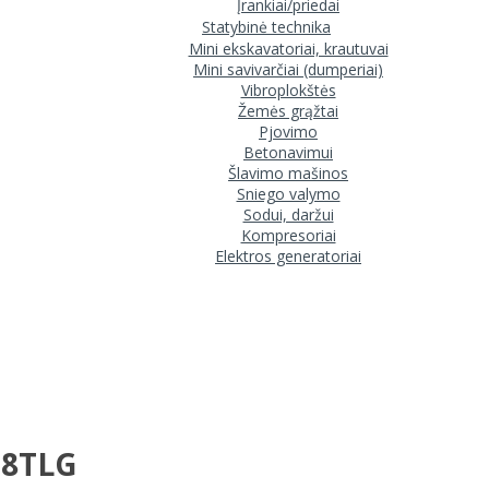
Įrankiai/priedai
Statybinė technika
Mini ekskavatoriai, krautuvai
Mini savivarčiai (dumperiai)
Vibroplokštės
Žemės grąžtai
Pjovimo
Betonavimui
Šlavimo mašinos
Sniego valymo
Sodui, daržui
Kompresoriai
Elektros generatoriai
H8TLG