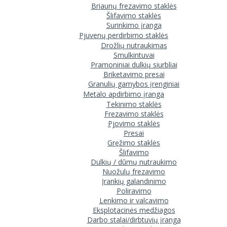
Briaunų frezavimo staklės
Šlifavimo staklės
Surinkimo įranga
Pjuvenų perdirbimo staklės
Drožlių nutraukimas
Smulkintuvai
Pramoniniai dulkių siurbliai
Briketavimo presai
Granulių gamybos įrenginiai
Metalo apdirbimo įranga
Tekinimo staklės
Frezavimo staklės
Pjovimo staklės
Presai
Gręžimo staklės
Šlifavimo
Dulkių / dūmų nutraukimo
Nuožulų frezavimo
Įrankių galandinimo
Poliravimo
Lenkimo ir valcavimo
Eksplotacinės medžiagos
Darbo stalai/dirbtuvių įranga