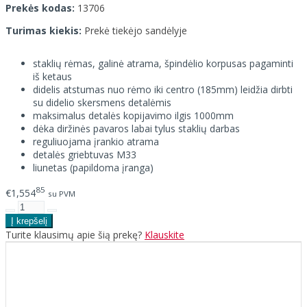
Prekės kodas:
13706
Turimas kiekis:
Prekė tiekėjo sandėlyje
staklių rėmas, galinė atrama, špindėlio korpusas pagaminti
iš ketaus
didelis atstumas nuo rėmo iki centro (185mm) leidžia dirbti
su didelio skersmens detalėmis
maksimalus detalės kopijavimo ilgis 1000mm
dėka diržinės pavaros labai tylus staklių darbas
reguliuojama įrankio atrama
detalės griebtuvas M33
liunetas (papildoma įranga)
85
€1,554
su PVM
Turite klausimų apie šią prekę?
Klauskite