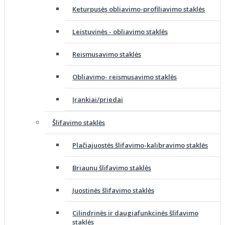
Keturpusės obliavimo-profiliavimo staklės
Leistuvinės - obliavimo staklės
Reismusavimo staklės
Obliavimo- reismusavimo staklės
Įrankiai/priedai
Šlifavimo staklės
Plačiajuostės šlifavimo-kalibravimo staklės
Briaunų šlifavimo staklės
Juostinės šlifavimo staklės
Cilindrinės ir daugiafunkcinės šlifavimo
staklės