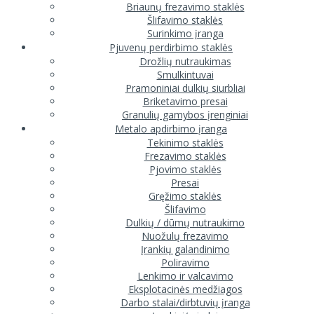
Briaunų frezavimo staklės
Šlifavimo staklės
Surinkimo įranga
Pjuvenų perdirbimo staklės
Drožlių nutraukimas
Smulkintuvai
Pramoniniai dulkių siurbliai
Briketavimo presai
Granulių gamybos įrenginiai
Metalo apdirbimo įranga
Tekinimo staklės
Frezavimo staklės
Pjovimo staklės
Presai
Gręžimo staklės
Šlifavimo
Dulkių / dūmų nutraukimo
Nuožulų frezavimo
Įrankių galandinimo
Poliravimo
Lenkimo ir valcavimo
Eksplotacinės medžiagos
Darbo stalai/dirbtuvių įranga