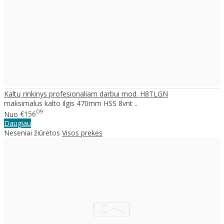
Kaltų rinkinys profesionaliam darbui mod. H8TLGN
maksimalus kalto ilgis 470mm HSS 8vnt ..
09
Nuo
€156
Daugiau
Neseniai žiūrėtos
Visos prekės