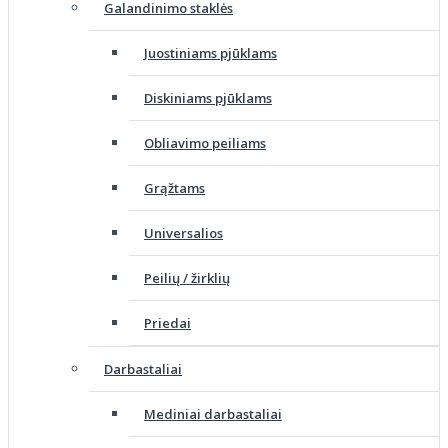
Galandinimo staklės
Juostiniams pjūklams
Diskiniams pjūklams
Obliavimo peiliams
Grąžtams
Universalios
Peilių / žirklių
Priedai
Darbastaliai
Mediniai darbastaliai