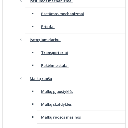
Pastūmos mechanizmai
Pastūmos mechanizmai
Priedai
Patogiam darbui
Transporteriai
Pakėlimo stalai
Malkų ruoša
Malkų pjaustyklės
Malkų skaldyklės
Malkų ruošos mašinos