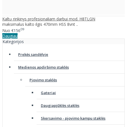
Kaltų rinkinys profesionaliam darbui mod. H8TLGN
maksimalus kalto ilgis 470mm HSS 8vnt ..
09
Nuo
€156
Daugiau
Kategorijos
Prekės sandėlyje
Medienos apdirbimo staklės
Pjovimo staklės
Gateriai
Daugiapjūklės staklės
Skersavimo - pjovimo kampu staklės