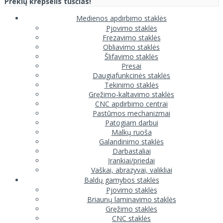
Prekių krepšelis tuščias!
Medienos apdirbimo staklės
Pjovimo staklės
Frezavimo staklės
Obliavimo staklės
Šlifavimo staklės
Presai
Daugiafunkcinės staklės
Tekinimo staklės
Gręžimo-kaltavimo staklės
CNC apdirbimo centrai
Pastūmos mechanizmai
Patogiam darbui
Malkų ruoša
Galandinimo staklės
Darbastaliai
Įrankiai/priedai
Vaškai, abrazyvai, valikliai
Baldų gamybos staklės
Pjovimo staklės
Briaunų laminavimo staklės
Gręžimo staklės
CNC staklės