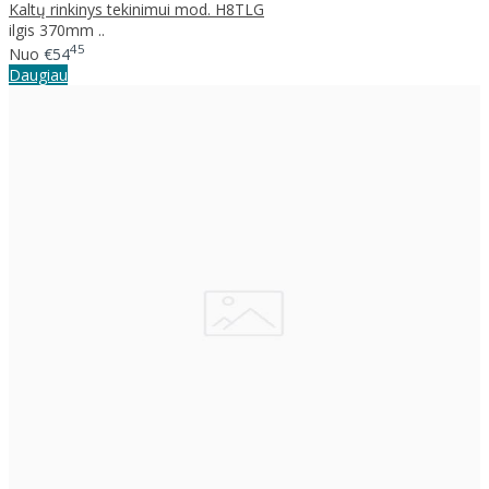
Kaltų rinkinys tekinimui mod. H8TLG
ilgis 370mm ..
45
Nuo
€54
Daugiau