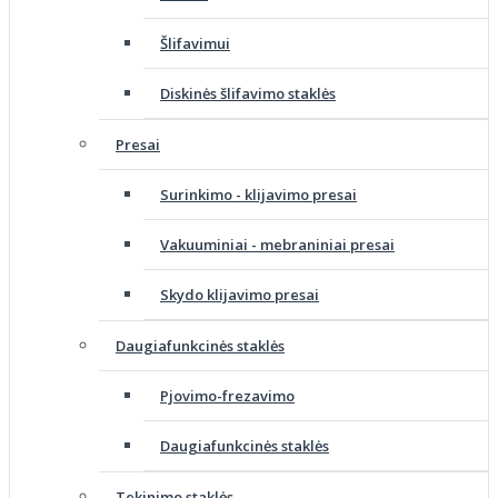
Šlifavimui
Diskinės šlifavimo staklės
Presai
Surinkimo - klijavimo presai
Vakuuminiai - mebraniniai presai
Skydo klijavimo presai
Daugiafunkcinės staklės
Pjovimo-frezavimo
Daugiafunkcinės staklės
Tekinimo staklės