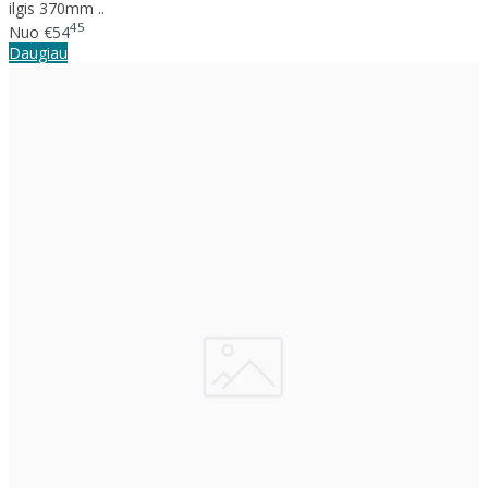
ilgis 370mm ..
45
Nuo
€54
Daugiau