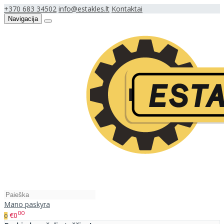
+370 683 34502
info@estakles.lt
Kontaktai
Navigacija
Mano paskyra
00
€0
0