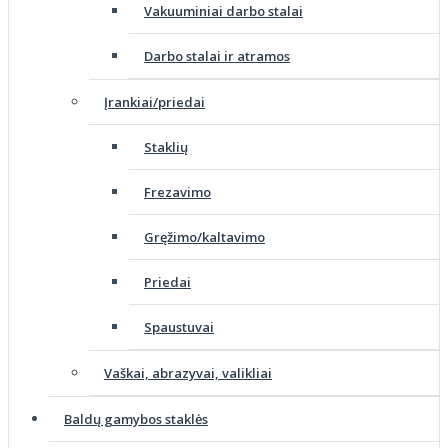
Vakuuminiai darbo stalai
Darbo stalai ir atramos
Įrankiai/priedai
Staklių
Frezavimo
Gręžimo/kaltavimo
Priedai
Spaustuvai
Vaškai, abrazyvai, valikliai
Baldų gamybos staklės