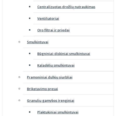
Centralizuotas drožlių nutraukimas
Ventiliatoriai
Oro filtrai ir priedai
Smulkintuvai
Būgniniai-diskiniai smulkintuvai
Kaladėlių smulkintuvai
Pramoniniai dulkių siurbliai
Briketavimo presai
Granulių gamybos įrenginiai
Plaktukiniai smulkintuvai