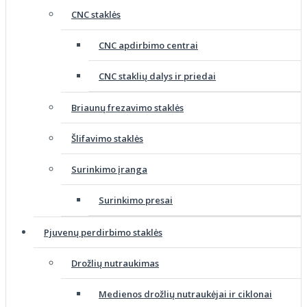
CNC staklės
CNC apdirbimo centrai
CNC staklių dalys ir priedai
Briaunų frezavimo staklės
Šlifavimo staklės
Surinkimo įranga
Surinkimo presai
Pjuvenų perdirbimo staklės
Drožlių nutraukimas
Medienos drožlių nutraukėjai ir ciklonai