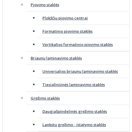
Pjovimo staklės
Plokščių pjovimo centrai
Formatinio pjovimo staklės
Vertikalios formatinio pjovimo staklės
Briaunų laminavimo staklės
Universalios briaunų laminavimo staklės
Tiesialinijinės laminavimo staklės
Gręžimo staklės
Daugiašpindelinės gręžimo staklės
Lankstų gręžimo - įstatymo staklės