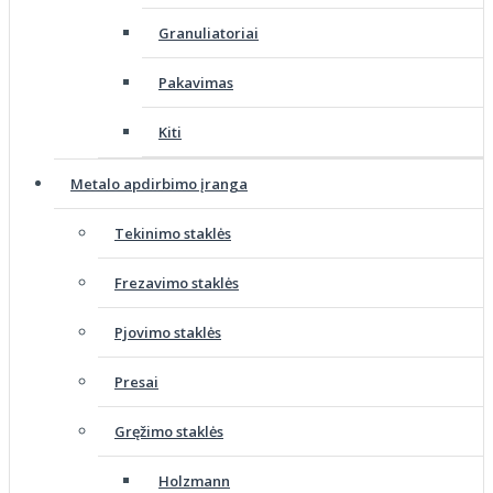
Granuliatoriai
Pakavimas
Kiti
Metalo apdirbimo įranga
Tekinimo staklės
Frezavimo staklės
Pjovimo staklės
Presai
Gręžimo staklės
Holzmann