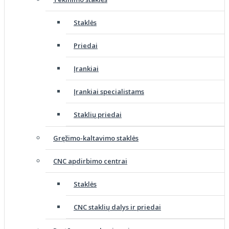
Staklės
Priedai
Įrankiai
Įrankiai specialistams
Staklių priedai
Gręžimo-kaltavimo staklės
CNC apdirbimo centrai
Staklės
CNC staklių dalys ir priedai