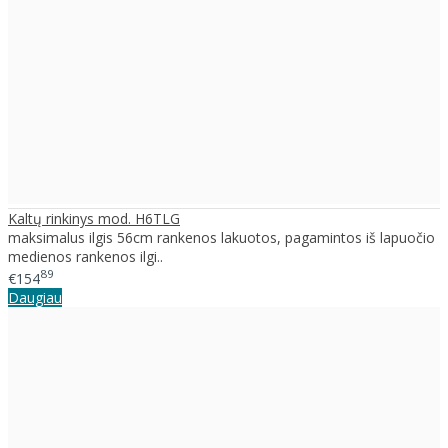
Kaltų rinkinys mod. H6TLG
maksimalus ilgis 56cm rankenos lakuotos, pagamintos iš lapuočio
medienos rankenos ilgi..
89
€154
Daugiau