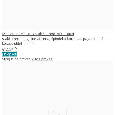
Medienos tekinimo staklės mod. VD 1100N
staklių rėmas, galinė atrama, špindėlio korpusas pagaminti iš
ketaus didelis atst..
85
€1,554
Į krepšelį
Susijusios prekės
Visos prekės