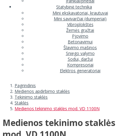
Įrankiai/priedai
Statybinė technika
Mini ekskavatoriai, krautuvai
Mini savivarčiai (dumperiai)
Vibroplokštės
Žemės grąžtai
Pjovimo
Betonavimui
Šlavimo mašinos
Sniego valymo
Sodui, daržui
Kompresoriai
Elektros generatoriai
Pagrindinis
Medienos apdirbimo staklės
Tekinimo staklės
Staklės
Medienos tekinimo staklės mod. VD 1100N
Medienos tekinimo staklės
mod. VD 1100N