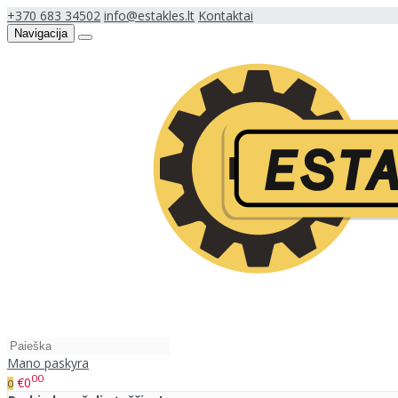
+370 683 34502
info@estakles.lt
Kontaktai
Navigacija
Mano paskyra
00
€0
0