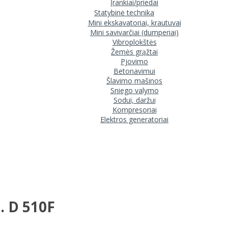
Įrankiai/priedai
Statybinė technika
Mini ekskavatoriai, krautuvai
Mini savivarčiai (dumperiai)
Vibroplokštės
Žemės grąžtai
Pjovimo
Betonavimui
Šlavimo mašinos
Sniego valymo
Sodui, daržui
Kompresoriai
Elektros generatoriai
. D 510F