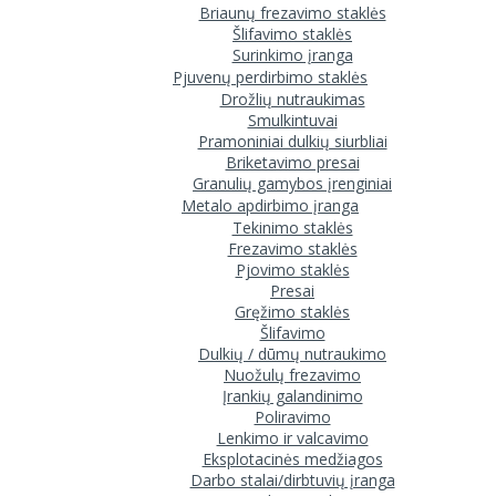
Briaunų frezavimo staklės
Šlifavimo staklės
Surinkimo įranga
Pjuvenų perdirbimo staklės
Drožlių nutraukimas
Smulkintuvai
Pramoniniai dulkių siurbliai
Briketavimo presai
Granulių gamybos įrenginiai
Metalo apdirbimo įranga
Tekinimo staklės
Frezavimo staklės
Pjovimo staklės
Presai
Gręžimo staklės
Šlifavimo
Dulkių / dūmų nutraukimo
Nuožulų frezavimo
Įrankių galandinimo
Poliravimo
Lenkimo ir valcavimo
Eksplotacinės medžiagos
Darbo stalai/dirbtuvių įranga