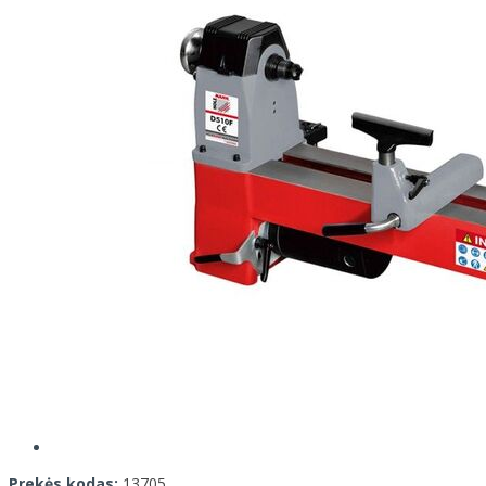
Prekės kodas:
13705