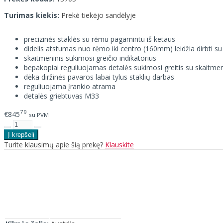
Turimas kiekis:
Prekė tiekėjo sandėlyje
precizinės staklės su rėmu pagamintu iš ketaus
didelis atstumas nuo rėmo iki centro (160mm) leidžia dirbti s
skaitmeninis sukimosi greičio indikatorius
bepakopiai reguliuojamas detalės sukimosi greitis su skaitmen
dėka diržinės pavaros labai tylus staklių darbas
reguliuojama įrankio atrama
detalės griebtuvas M33
79
€845
su PVM
Turite klausimų apie šią prekę?
Klauskite