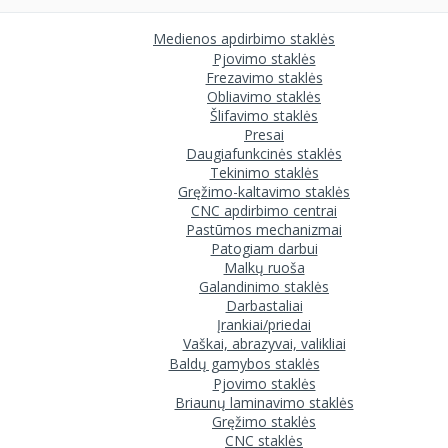
Medienos apdirbimo staklės
Pjovimo staklės
Frezavimo staklės
Obliavimo staklės
Šlifavimo staklės
Presai
Daugiafunkcinės staklės
Tekinimo staklės
Gręžimo-kaltavimo staklės
CNC apdirbimo centrai
Pastūmos mechanizmai
Patogiam darbui
Malkų ruoša
Galandinimo staklės
Darbastaliai
Įrankiai/priedai
Vaškai, abrazyvai, valikliai
Baldų gamybos staklės
Pjovimo staklės
Briaunų laminavimo staklės
Gręžimo staklės
CNC staklės