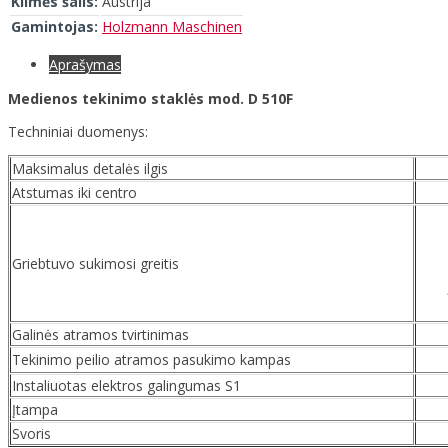
Kilmės šalis:
Austrija
Gamintojas:
Holzmann Maschinen
Aprašymas
Medienos tekinimo staklės mod. D 510F
Techniniai duomenys:
Maksimalus detalės ilgis
Atstumas iki centro
Griebtuvo sukimosi greitis
Galinės atramos tvirtinimas
Tekinimo peilio atramos pasukimo kampas
Instaliuotas elektros galingumas S1
Įtampa
Svoris