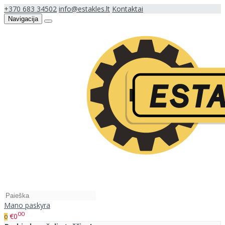
+370 683 34502
info@estakles.lt
Kontaktai
Navigacija
Mano paskyra
00
€0
0