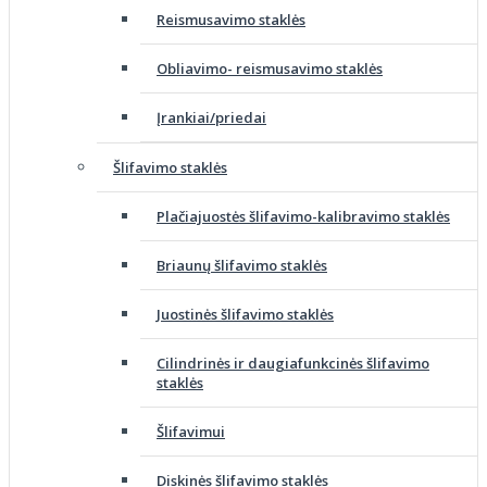
Reismusavimo staklės
Obliavimo- reismusavimo staklės
Įrankiai/priedai
Šlifavimo staklės
Plačiajuostės šlifavimo-kalibravimo staklės
Briaunų šlifavimo staklės
Juostinės šlifavimo staklės
Cilindrinės ir daugiafunkcinės šlifavimo
staklės
Šlifavimui
Diskinės šlifavimo staklės