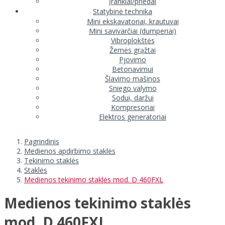
Įrankiai/priedai
Statybinė technika
Mini ekskavatoriai, krautuvai
Mini savivarčiai (dumperiai)
Vibroplokštės
Žemės grąžtai
Pjovimo
Betonavimui
Šlavimo mašinos
Sniego valymo
Sodui, daržui
Kompresoriai
Elektros generatoriai
Pagrindinis
Medienos apdirbimo staklės
Tekinimo staklės
Staklės
Medienos tekinimo staklės mod. D 460FXL
Medienos tekinimo staklės
mod. D 460FXL