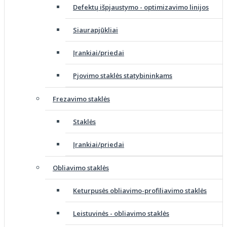
Defektų išpjaustymo - optimizavimo linijos
Siaurapjūkliai
Įrankiai/priedai
Pjovimo staklės statybininkams
Frezavimo staklės
Staklės
Įrankiai/priedai
Obliavimo staklės
Keturpusės obliavimo-profiliavimo staklės
Leistuvinės - obliavimo staklės