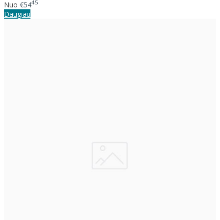
45
Nuo
€54
Daugiau