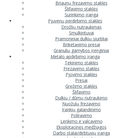
Briaunų frezavimo staklės
Šlifavimo staklės
Surinkimo įranga
Pjuvenų perdirbimo staklės
Drožlių nutraukimas
Smulkintuvai
Pramoniniai dulkių siurbliai
Briketavimo presai
Granulių gamybos įrenginiai
Metalo apdirbimo įranga
Tekinimo staklės
Frezavimo staklės
Pjovimo staklės
Presai
Gręžimo staklės
Šlifavimo
Dulkių / dūmų nutraukimo
Nuožulų frezavimo
Įrankių galandinimo
Poliravimo
Lenkimo ir valcavimo
Eksplotacinės medžiagos
Darbo stalai/dirbtuvių įranga