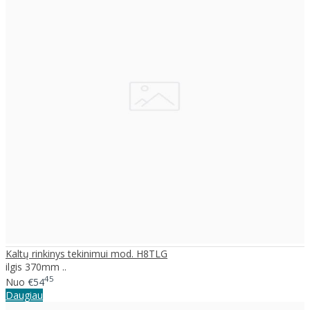
Kaltų rinkinys tekinimui mod. H8TLG
ilgis 370mm ..
45
Nuo
€54
Daugiau