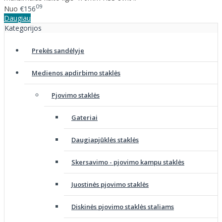
09
Nuo
€156
Daugiau
Kategorijos
Prekės sandėlyje
Medienos apdirbimo staklės
Pjovimo staklės
Gateriai
Daugiapjūklės staklės
Skersavimo - pjovimo kampu staklės
Juostinės pjovimo staklės
Diskinės pjovimo staklės staliams