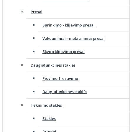
Presai
Surinkimo - klijavimo presai
Vakuuminiai - mebraniniai presai
Skydo klijavimo presai
Daugiafunkcinės staklės
Pjovimo-frezavimo
Daugiafunkcinės staklės
Tekinimo staklės
Staklės
Priedai