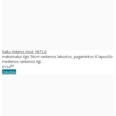
Kaltų rinkinys mod. H6TLG
maksimalus ilgis 56cm rankenos lakuotos, pagamintos iš lapuočio
medienos rankenos ilgi..
89
€154
Daugiau