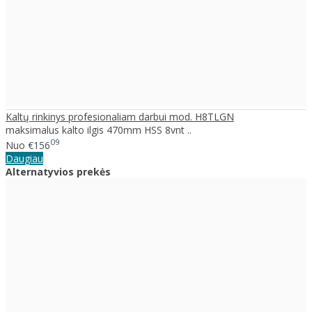
Kaltų rinkinys profesionaliam darbui mod. H8TLGN
maksimalus kalto ilgis 470mm HSS 8vnt ..
09
Nuo
€156
Daugiau
Alternatyvios prekės