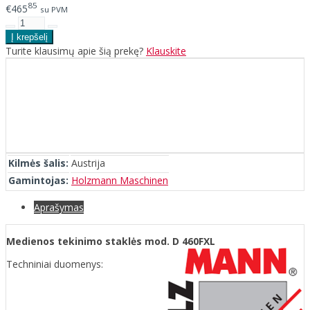
85
€465
su PVM
Turite klausimų apie šią prekę?
Klauskite
Kilmės šalis:
Austrija
Gamintojas:
Holzmann Maschinen
Aprašymas
Medienos tekinimo staklės mod. D 460FXL
Techniniai duomenys: