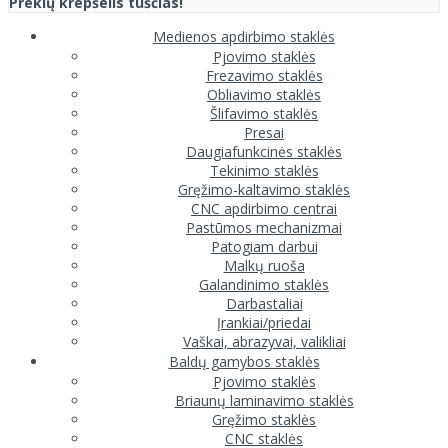
Prekių krepšelis tuščias!
Medienos apdirbimo staklės
Pjovimo staklės
Frezavimo staklės
Obliavimo staklės
Šlifavimo staklės
Presai
Daugiafunkcinės staklės
Tekinimo staklės
Gręžimo-kaltavimo staklės
CNC apdirbimo centrai
Pastūmos mechanizmai
Patogiam darbui
Malkų ruoša
Galandinimo staklės
Darbastaliai
Įrankiai/priedai
Vaškai, abrazyvai, valikliai
Baldų gamybos staklės
Pjovimo staklės
Briaunų laminavimo staklės
Gręžimo staklės
CNC staklės