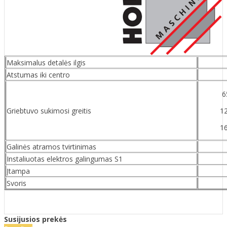
Maksimalus detalės ilgis
Atstumas iki centro
6
Griebtuvo sukimosi greitis
1
1
Galinės atramos tvirtinimas
Instaliuotas elektros galingumas S1
Įtampa
Svoris
Susijusios prekės