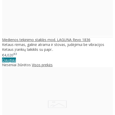
Medienos tekinimo staklės mod. LAGUNA Revo 1836
Ketaus rėmas, galinė atrama ir stovas, judėjimui be vibracijos
Ketaus įrankių laikiklis su papr..
83
€4,020
Daugiau
Neseniai žiūrėtos
Visos prekės