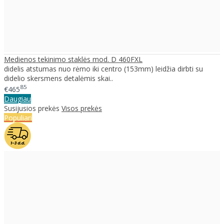
Medienos tekinimo staklės mod. D 460FXL
didelis atstumas nuo rėmo iki centro (153mm) leidžia dirbti su
didelio skersmens detalėmis skai..
85
€465
Daugiau
Susijusios prekės
Visos prekės
Populiari