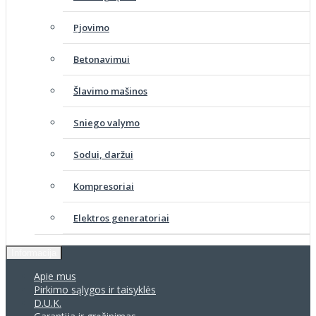
Pjovimo
Betonavimui
Šlavimo mašinos
Sniego valymo
Sodui, daržui
Kompresoriai
Elektros generatoriai
Informacija
Apie mus
Pirkimo sąlygos ir taisyklės
D.U.K.