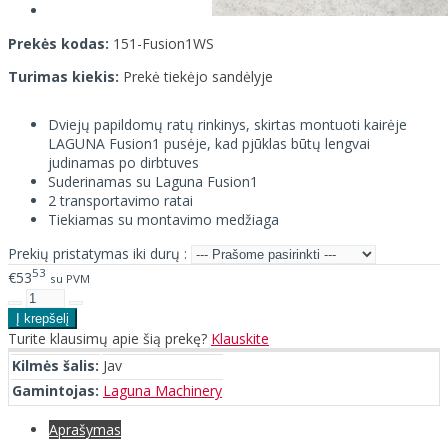
Prekės kodas:
151-Fusion1WS
Turimas kiekis:
Prekė tiekėjo sandėlyje
Dviejų papildomų ratų rinkinys, skirtas montuoti kairėje
LAGUNA Fusion1 pusėje, kad pjūklas būtų lengvai
judinamas po dirbtuves
Suderinamas su Laguna Fusion1
2 transportavimo ratai
Tiekiamas su montavimo medžiaga
Prekių pristatymas iki durų :
53
€53
su PVM
Turite klausimų apie šią prekę?
Klauskite
Kilmės šalis:
Jav
Gamintojas:
Laguna Machinery
Aprašymas