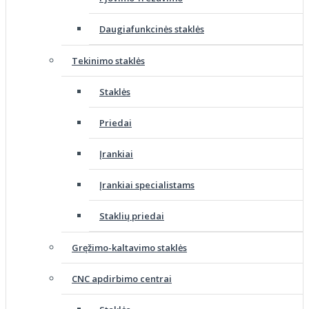
Daugiafunkcinės staklės
Tekinimo staklės
Staklės
Priedai
Įrankiai
Įrankiai specialistams
Staklių priedai
Gręžimo-kaltavimo staklės
CNC apdirbimo centrai