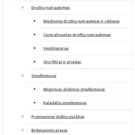
Drožlių nutraukimas
Medienos drožlių nutraukėjai ir ciklonai
Centralizuotas drožlių nutraukimas
Ventiliatoriai
Oro filtrai ir priedai
Smulkintuvai
Būgniniai-diskiniai smulkintuvai
Kaladėlių smulkintuvai
Pramoniniai dulkių siurbliai
Briketavimo presai