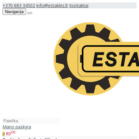
+370 683 34502
info@estakles.lt
Kontaktai
Navigacija
Mano paskyra
00
€0
0