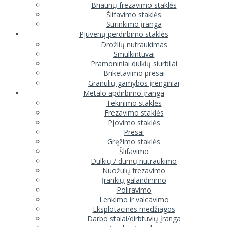
Briaunų frezavimo staklės
Šlifavimo staklės
Surinkimo įranga
Pjuvenų perdirbimo staklės
Drožlių nutraukimas
Smulkintuvai
Pramoniniai dulkių siurbliai
Briketavimo presai
Granulių gamybos įrenginiai
Metalo apdirbimo įranga
Tekinimo staklės
Frezavimo staklės
Pjovimo staklės
Presai
Gręžimo staklės
Šlifavimo
Dulkių / dūmų nutraukimo
Nuožulų frezavimo
Įrankių galandinimo
Poliravimo
Lenkimo ir valcavimo
Eksplotacinės medžiagos
Darbo stalai/dirbtuvių įranga