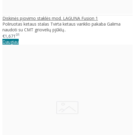
Diskinės pjovimo staklės mod. LAGUNA Fusion 1
Poliruotas ketaus stalas Tvirta ketaus variklio pakaba Galima
naudoti su CMT griovelių pjūklų..
01
€1,671
Daugiau