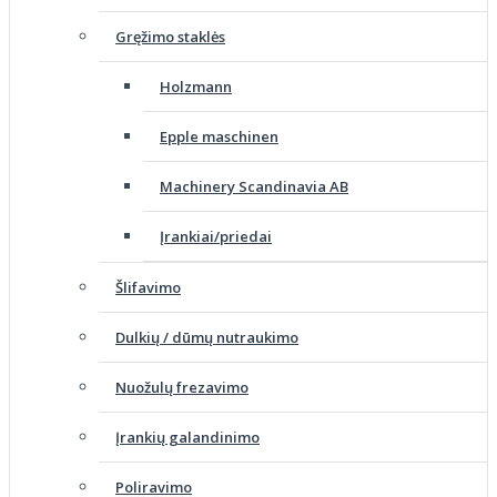
Gręžimo staklės
Holzmann
Epple maschinen
Machinery Scandinavia AB
Įrankiai/priedai
Šlifavimo
Dulkių / dūmų nutraukimo
Nuožulų frezavimo
Įrankių galandinimo
Poliravimo