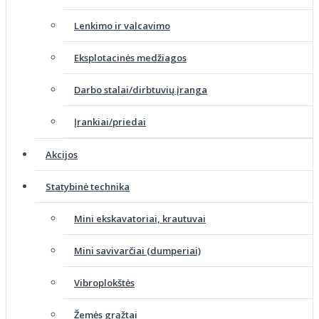
Lenkimo ir valcavimo
Eksplotacinės medžiagos
Darbo stalai/dirbtuvių įranga
Įrankiai/priedai
Akcijos
Statybinė technika
Mini ekskavatoriai, krautuvai
Mini savivarčiai (dumperiai)
Vibroplokštės
Žemės grąžtai