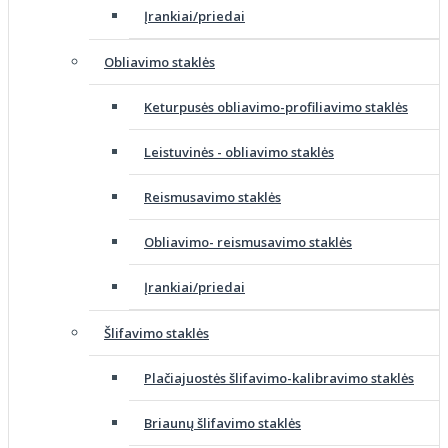
Įrankiai/priedai
Obliavimo staklės
Keturpusės obliavimo-profiliavimo staklės
Leistuvinės - obliavimo staklės
Reismusavimo staklės
Obliavimo- reismusavimo staklės
Įrankiai/priedai
Šlifavimo staklės
Plačiajuostės šlifavimo-kalibravimo staklės
Briaunų šlifavimo staklės