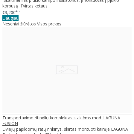
Skaitmeninis pjūklo kampo indikatorius, įmontuotas į pjūklo
korpusą Tvirtas ketaus ..
45
€3,200
Daugiau
Neseniai žiūrėtos
Visos prekės
Transportavimo ritinėlių komplektas staklėms mod. LAGUNA
FUSION
Dviejų papildomų ratų rinkinys, skirtas montuoti kairėje LAGUNA