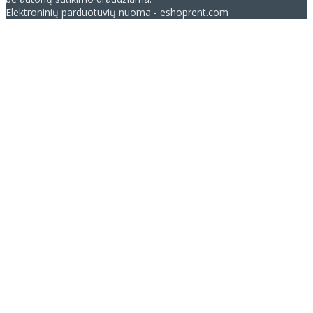
Elektroninių parduotuvių nuoma
-
eshoprent.com