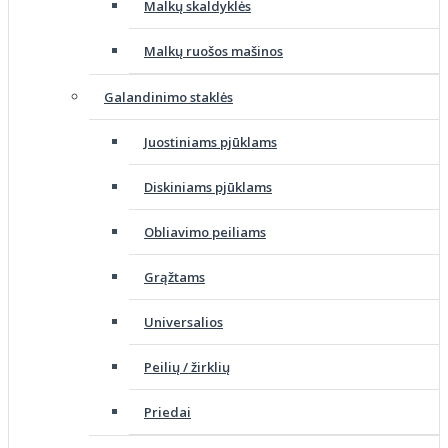
Malkų skaldyklės
Malkų ruošos mašinos
Galandinimo staklės
Juostiniams pjūklams
Diskiniams pjūklams
Obliavimo peiliams
Grąžtams
Universalios
Peilių / žirklių
Priedai