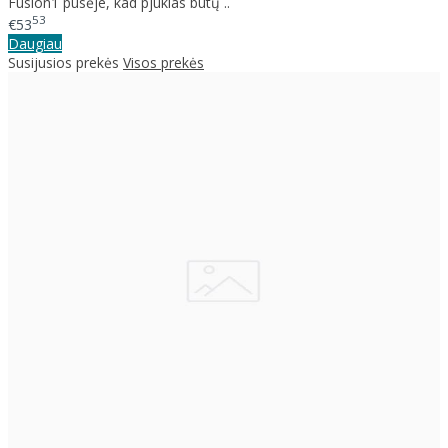
Fusion1 pusėje, kad pjūklas būtų ..
53
€53
Daugiau
Susijusios prekės
Visos prekės