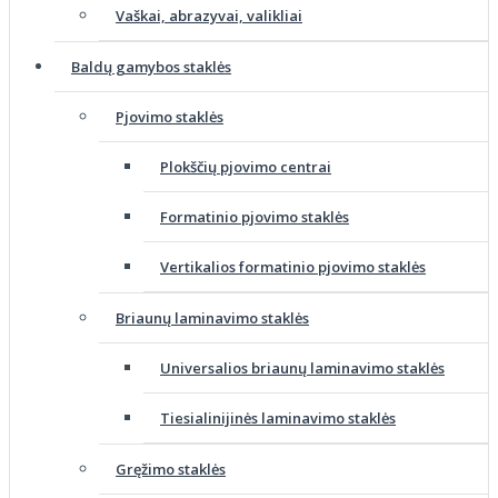
Vaškai, abrazyvai, valikliai
Baldų gamybos staklės
Pjovimo staklės
Plokščių pjovimo centrai
Formatinio pjovimo staklės
Vertikalios formatinio pjovimo staklės
Briaunų laminavimo staklės
Universalios briaunų laminavimo staklės
Tiesialinijinės laminavimo staklės
Gręžimo staklės