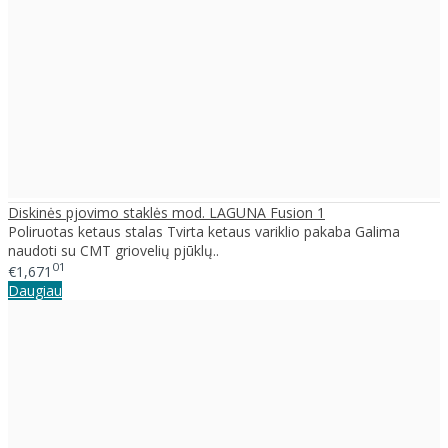
Diskinės pjovimo staklės mod. LAGUNA Fusion 1
Poliruotas ketaus stalas Tvirta ketaus variklio pakaba Galima
naudoti su CMT griovelių pjūklų..
01
€1,671
Daugiau