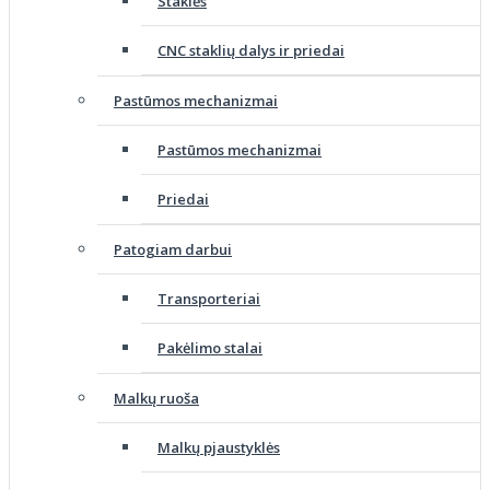
Staklės
CNC staklių dalys ir priedai
Pastūmos mechanizmai
Pastūmos mechanizmai
Priedai
Patogiam darbui
Transporteriai
Pakėlimo stalai
Malkų ruoša
Malkų pjaustyklės