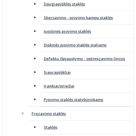
Daugiapjūklės staklės
Skersavimo - pjovimo kampu staklės
Juostinės pjovimo staklės
Diskinės pjovimo staklės staliams
Defektų išpjaustymo - optimizavimo linijos
Siaurapjūkliai
Įrankiai/priedai
Pjovimo staklės statybininkams
Frezavimo staklės
Staklės