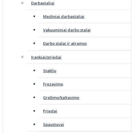
Darbastaliai
Mediniai darbastaliai
Vakuuminiai darbo stalai
Darbo stalai ir atramos
Įrankiai/priedai
Staklių
Frezavimo
Gręžimo/kaltavimo
Priedai
Spaustuvai