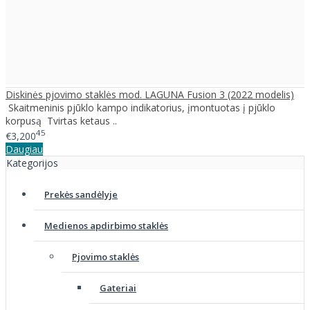
Diskinės pjovimo staklės mod. LAGUNA Fusion 3 (2022 modelis)
Skaitmeninis pjūklo kampo indikatorius, įmontuotas į pjūklo
korpusą Tvirtas ketaus ..
45
€3,200
Daugiau
Kategorijos
Prekės sandėlyje
Medienos apdirbimo staklės
Pjovimo staklės
Gateriai