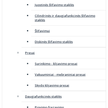
Juostinės šlifavimo staklės
Cilindrinės ir daugiafunkcinės šlifavimo
staklės
Šlifavimui
Diskinės šlifavimo staklės
Presai
Surinkimo - klijavimo presai
Vakuuminiai - mebraniniai presai
Skydo klijavimo presai
Daugiafunkcinės staklės
Pjovimo-frezavimo