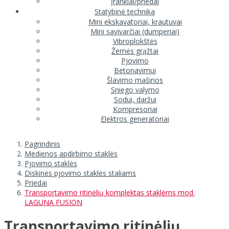
Įrankiai/priedai
Statybinė technika
Mini ekskavatoriai, krautuvai
Mini savivarčiai (dumperiai)
Vibroplokštės
Žemės grąžtai
Pjovimo
Betonavimui
Šlavimo mašinos
Sniego valymo
Sodui, daržui
Kompresoriai
Elektros generatoriai
Pagrindinis
Medienos apdirbimo staklės
Pjovimo staklės
Diskinės pjovimo staklės staliams
Priedai
Transportavimo ritinėlių komplektas staklėms mod.
LAGUNA FUSION
Transportavimo ritinėlių