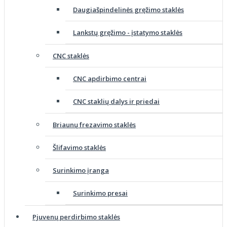
Daugiašpindelinės gręžimo staklės
Lankstų gręžimo - įstatymo staklės
CNC staklės
CNC apdirbimo centrai
CNC staklių dalys ir priedai
Briaunų frezavimo staklės
Šlifavimo staklės
Surinkimo įranga
Surinkimo presai
Pjuvenų perdirbimo staklės