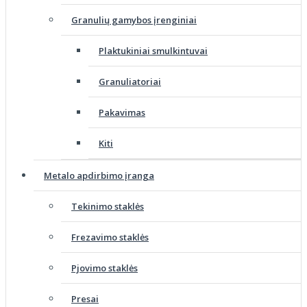
Granulių gamybos įrenginiai
Plaktukiniai smulkintuvai
Granuliatoriai
Pakavimas
Kiti
Metalo apdirbimo įranga
Tekinimo staklės
Frezavimo staklės
Pjovimo staklės
Presai