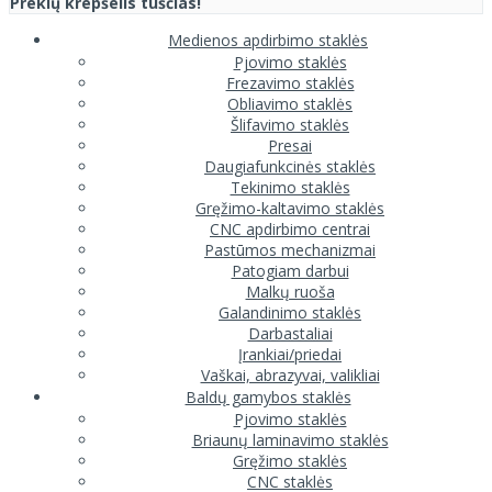
Prekių krepšelis tuščias!
Medienos apdirbimo staklės
Pjovimo staklės
Frezavimo staklės
Obliavimo staklės
Šlifavimo staklės
Presai
Daugiafunkcinės staklės
Tekinimo staklės
Gręžimo-kaltavimo staklės
CNC apdirbimo centrai
Pastūmos mechanizmai
Patogiam darbui
Malkų ruoša
Galandinimo staklės
Darbastaliai
Įrankiai/priedai
Vaškai, abrazyvai, valikliai
Baldų gamybos staklės
Pjovimo staklės
Briaunų laminavimo staklės
Gręžimo staklės
CNC staklės