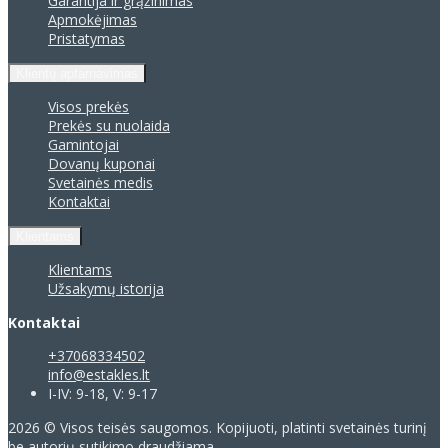
Garantija ir grąžinimas
Apmokėjimas
Pristatymas
Klientų aptarnavimas
Visos prekės
Prekės su nuolaida
Gamintojai
Dovanų kuponai
Svetainės medis
Kontaktai
Klientams
Klientams
Užsakymų istorija
Kontaktai
+37068334502
info@estakles.lt
I-IV: 9-18, V: 9-17
2026 © Visos teisės saugomos. Kopijuoti, platinti svetainės turinį
be autorių sutikimo draudžiama.