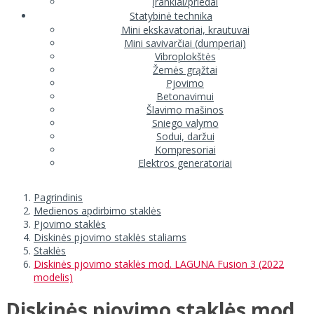
Įrankiai/priedai
Statybinė technika
Mini ekskavatoriai, krautuvai
Mini savivarčiai (dumperiai)
Vibroplokštės
Žemės grąžtai
Pjovimo
Betonavimui
Šlavimo mašinos
Sniego valymo
Sodui, daržui
Kompresoriai
Elektros generatoriai
Pagrindinis
Medienos apdirbimo staklės
Pjovimo staklės
Diskinės pjovimo staklės staliams
Staklės
Diskinės pjovimo staklės mod. LAGUNA Fusion 3 (2022
modelis)
Diskinės pjovimo staklės mod.