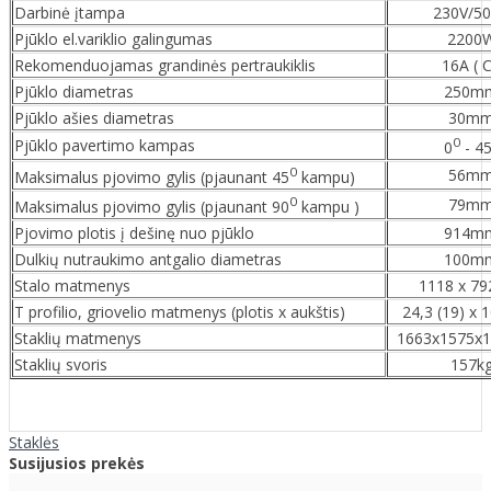
Darbinė įtampa
230V/5
Pjūklo el.variklio galingumas
2200
Rekomenduojamas grandinės pertraukiklis
16A ( C
Pjūklo diametras
250m
Pjūklo ašies diametras
30m
0
Pjūklo pavertimo kampas
0
- 4
0
56m
Maksimalus pjovimo gylis (pjaunant 45
kampu)
0
79m
Maksimalus pjovimo gylis (pjaunant 90
kampu )
Pjovimo plotis į dešinę nuo pjūklo
914m
Dulkių nutraukimo antgalio diametras
100m
Stalo matmenys
1118 x 7
T profilio, griovelio matmenys (plotis x aukštis)
24,3 (19) x
Staklių matmenys
1663x1575x
Staklių svoris
157k
Staklės
Susijusios prekės