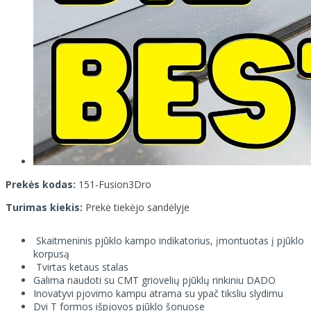
Prekės kodas:
151-Fusion3Dro
Turimas kiekis:
Prekė tiekėjo sandėlyje
Skaitmeninis pjūklo kampo indikatorius, įmontuotas į pjūklo
korpusą
Tvirtas ketaus stalas
Galima naudoti su CMT griovelių pjūklų rinkiniu DADO
Inovatyvi pjovimo kampu atrama su ypač tiksliu slydimu
Dvi T formos išpjovos pjūklo šonuose