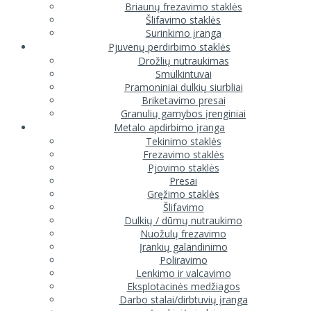
Briaunų frezavimo staklės
Šlifavimo staklės
Surinkimo įranga
Pjuvenų perdirbimo staklės
Drožlių nutraukimas
Smulkintuvai
Pramoniniai dulkių siurbliai
Briketavimo presai
Granulių gamybos įrenginiai
Metalo apdirbimo įranga
Tekinimo staklės
Frezavimo staklės
Pjovimo staklės
Presai
Gręžimo staklės
Šlifavimo
Dulkių / dūmų nutraukimo
Nuožulų frezavimo
Įrankių galandinimo
Poliravimo
Lenkimo ir valcavimo
Eksplotacinės medžiagos
Darbo stalai/dirbtuvių įranga