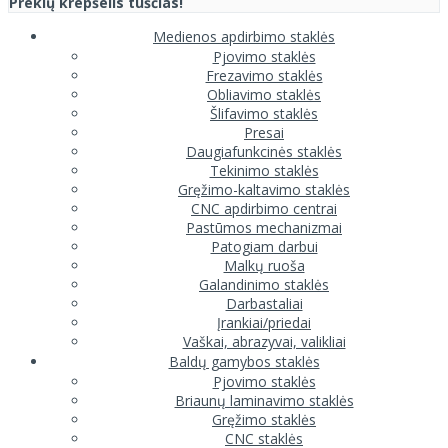
Prekių krepšelis tuščias!
Medienos apdirbimo staklės
Pjovimo staklės
Frezavimo staklės
Obliavimo staklės
Šlifavimo staklės
Presai
Daugiafunkcinės staklės
Tekinimo staklės
Gręžimo-kaltavimo staklės
CNC apdirbimo centrai
Pastūmos mechanizmai
Patogiam darbui
Malkų ruoša
Galandinimo staklės
Darbastaliai
Įrankiai/priedai
Vaškai, abrazyvai, valikliai
Baldų gamybos staklės
Pjovimo staklės
Briaunų laminavimo staklės
Gręžimo staklės
CNC staklės