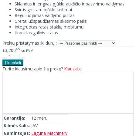
Sklandus ir lengvas pjūklo aukščio ir pasvirimo valdymas
Svirtis greitam pjūklo keitimui
Reguliuojamas valdymo pultas
Greitai užspaudžiamas skėtimo peilis
Integruotas ratas staklių mobilumui
Įtrauktas galinis stalas
Prekių pristatymas iki durų :
45
€3,200
su PVM
Turite klausimų apie šią prekę?
Klauskite
Garantija:
12 mėn.
Kilmės šalis:
JAV
Gamintojas:
Laguna Machinery