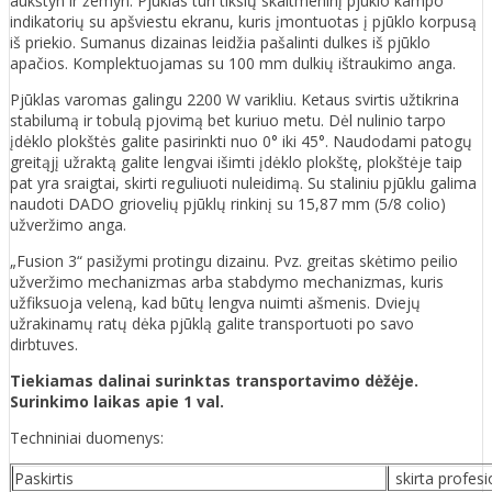
aukštyn ir žemyn. Pjūklas turi tikslų skaitmeninį pjūklo kampo
indikatorių su apšviestu ekranu, kuris įmontuotas į pjūklo korpusą
iš priekio. Sumanus dizainas leidžia pašalinti dulkes iš pjūklo
apačios. Komplektuojamas su 100 mm dulkių ištraukimo anga.
Pjūklas varomas galingu 2200 W varikliu. Ketaus svirtis užtikrina
stabilumą ir tobulą pjovimą bet kuriuo metu. Dėl nulinio tarpo
įdėklo plokštės galite pasirinkti nuo 0° iki 45°. Naudodami patogų
greitąjį užraktą galite lengvai išimti įdėklo plokštę, plokštėje taip
pat yra sraigtai, skirti reguliuoti nuleidimą. Su staliniu pjūklu galima
naudoti DADO griovelių pjūklų rinkinį su 15,87 mm (5/8 colio)
užveržimo anga.
„Fusion 3“ pasižymi protingu dizainu. Pvz. greitas skėtimo peilio
užveržimo mechanizmas arba stabdymo mechanizmas, kuris
užfiksuoja veleną, kad būtų lengva nuimti ašmenis. Dviejų
užrakinamų ratų dėka pjūklą galite transportuoti po savo
dirbtuves.
Tiekiamas dalinai surinktas transportavimo dėžėje.
Surinkimo laikas apie 1 val.
Techniniai duomenys:
Paskirtis
skirta profes