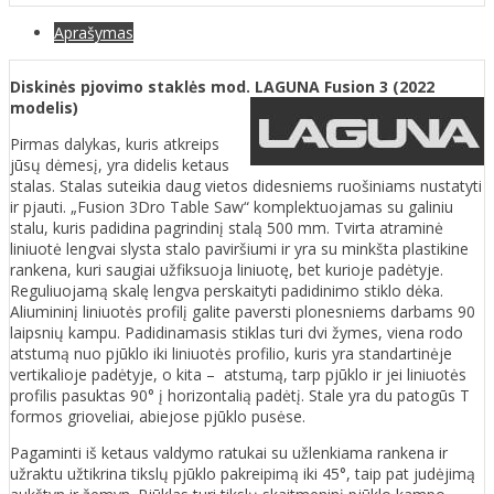
Aprašymas
Diskinės pjovimo staklės mod. LAGUNA Fusion 3 (2022
modelis)
Pirmas dalykas, kuris atkreips
jūsų dėmesį, yra didelis ketaus
stalas. Stalas suteikia daug vietos didesniems ruošiniams nustatyti
ir pjauti. „Fusion 3Dro Table Saw“ komplektuojamas su galiniu
stalu, kuris padidina pagrindinį stalą 500 mm. Tvirta atraminė
liniuotė lengvai slysta stalo paviršiumi ir yra su minkšta plastikine
rankena, kuri saugiai užfiksuoja liniuotę, bet kurioje padėtyje.
Reguliuojamą skalę lengva perskaityti padidinimo stiklo dėka.
Aliumininį liniuotės profilį galite paversti plonesniems darbams 90
laipsnių kampu. Padidinamasis stiklas turi dvi žymes, viena rodo
atstumą nuo pjūklo iki liniuotės profilio, kuris yra standartinėje
vertikalioje padėtyje, o kita – atstumą, tarp pjūklo ir jei liniuotės
profilis pasuktas 90° į horizontalią padėtį. Stale yra du patogūs T
formos grioveliai, abiejose pjūklo pusėse.
Pagaminti iš ketaus valdymo ratukai su užlenkiama rankena ir
užraktu užtikrina tikslų pjūklo pakreipimą iki 45°, taip pat judėjimą