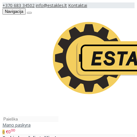
+370 683 34502
info@estakles.lt
Kontaktai
Navigacija
Mano paskyra
00
€0
0