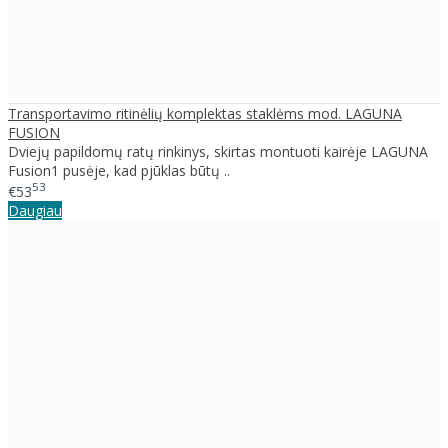
Transportavimo ritinėlių komplektas staklėms mod. LAGUNA
FUSION
Dviejų papildomų ratų rinkinys, skirtas montuoti kairėje LAGUNA
Fusion1 pusėje, kad pjūklas būtų ..
53
€53
Daugiau