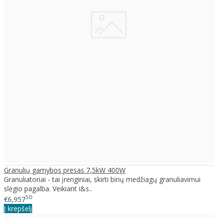
Granulių gamybos presas 7,5kW 400W
Granuliatoriai - tai įrenginiai, skirti birių medžiagų granuliavimui
slėgio pagalba. Veikiant i&s..
50
€6,957
Į krepšelį