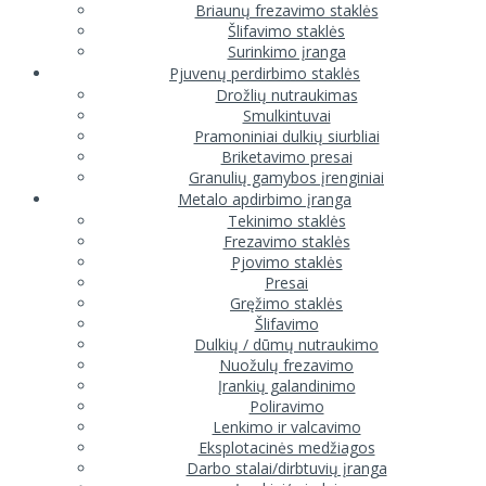
Briaunų frezavimo staklės
Šlifavimo staklės
Surinkimo įranga
Pjuvenų perdirbimo staklės
Drožlių nutraukimas
Smulkintuvai
Pramoniniai dulkių siurbliai
Briketavimo presai
Granulių gamybos įrenginiai
Metalo apdirbimo įranga
Tekinimo staklės
Frezavimo staklės
Pjovimo staklės
Presai
Gręžimo staklės
Šlifavimo
Dulkių / dūmų nutraukimo
Nuožulų frezavimo
Įrankių galandinimo
Poliravimo
Lenkimo ir valcavimo
Eksplotacinės medžiagos
Darbo stalai/dirbtuvių įranga