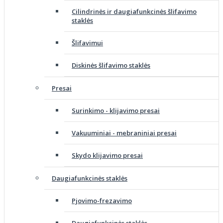
Cilindrinės ir daugiafunkcinės šlifavimo
staklės
Šlifavimui
Diskinės šlifavimo staklės
Presai
Surinkimo - klijavimo presai
Vakuuminiai - mebraniniai presai
Skydo klijavimo presai
Daugiafunkcinės staklės
Pjovimo-frezavimo