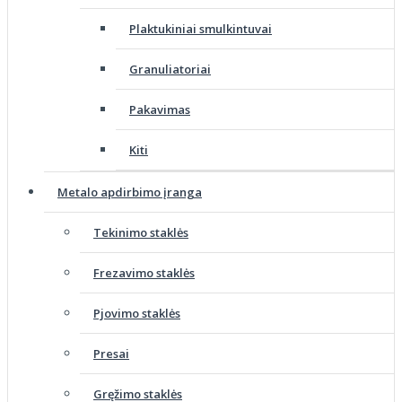
Plaktukiniai smulkintuvai
Granuliatoriai
Pakavimas
Kiti
Metalo apdirbimo įranga
Tekinimo staklės
Frezavimo staklės
Pjovimo staklės
Presai
Gręžimo staklės