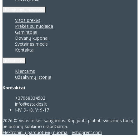
Klientų aptarnavimas
Visos prekės
Prekės su nuolaida
Gamintojai
Dovanų kuponai
Svetainės medis
Kontaktai
Klientams
Klientams
Užsakymų istorija
Kontaktai
+37068334502
info@estakles.lt
I-IV: 9-18, V: 9-17
2026 © Visos teisės saugomos. Kopijuoti, platinti svetainės turinį
be autorių sutikimo draudžiama.
Elektroninių parduotuvių nuoma
-
eshoprent.com