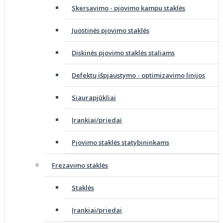
Skersavimo - pjovimo kampu staklės
Juostinės pjovimo staklės
Diskinės pjovimo staklės staliams
Defektų išpjaustymo - optimizavimo linijos
Siaurapjūkliai
Įrankiai/priedai
Pjovimo staklės statybininkams
Frezavimo staklės
Staklės
Įrankiai/priedai