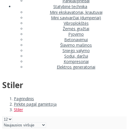
Įrankiai/priedai
Statybinė technika
Mini ekskavatoriai, krautuvai
Mini savivarčiai (dumperiai)
Vibroplokštės
Žemės grąžtai
Pjovimo
Betonavimui
Šlavimo mašinos
Sniego valymo
Sodui, daržui
Kompresoriai
Elektros generatoriai
Stiler
Pagrindinis
Pirkite pagal gamintoją
Stiler