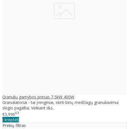
Granulių gamybos presas 7,5kW 400W
Granuliatoriai - tai įrenginiai, skirti birių medžiagų granuliavimui
slėgio pagalba. Veikiant i&s..
63
€3,996
Į krepšelį
Prekių filtras