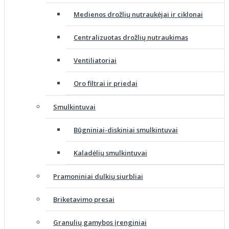
Medienos drožlių nutraukėjai ir ciklonai
Centralizuotas drožlių nutraukimas
Ventiliatoriai
Oro filtrai ir priedai
Smulkintuvai
Būgniniai-diskiniai smulkintuvai
Kaladėlių smulkintuvai
Pramoniniai dulkių siurbliai
Briketavimo presai
Granulių gamybos įrenginiai