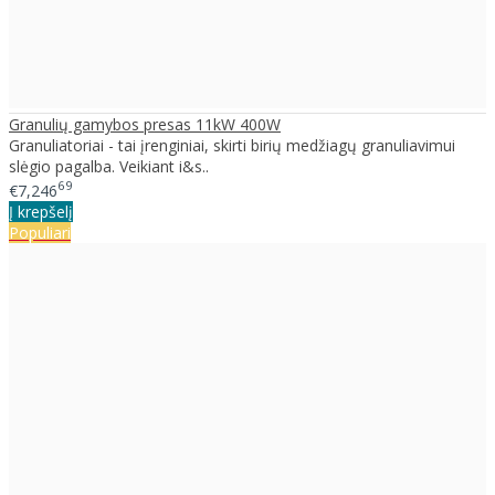
Granulių gamybos presas 11kW 400W
Granuliatoriai - tai įrenginiai, skirti birių medžiagų granuliavimui
slėgio pagalba. Veikiant i&s..
69
€7,246
Į krepšelį
Populiari