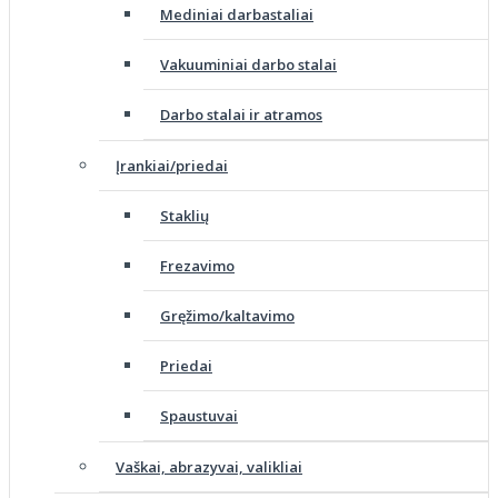
Mediniai darbastaliai
Vakuuminiai darbo stalai
Darbo stalai ir atramos
Įrankiai/priedai
Staklių
Frezavimo
Gręžimo/kaltavimo
Priedai
Spaustuvai
Vaškai, abrazyvai, valikliai