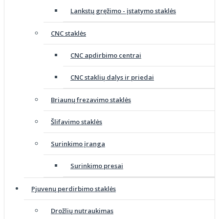
Lankstų gręžimo - įstatymo staklės
CNC staklės
CNC apdirbimo centrai
CNC staklių dalys ir priedai
Briaunų frezavimo staklės
Šlifavimo staklės
Surinkimo įranga
Surinkimo presai
Pjuvenų perdirbimo staklės
Drožlių nutraukimas