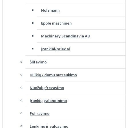
Holzmann
Epple maschinen
Machinery Scandinavia AB
Įrankiai/priedai
Šlifavimo
Dulkių / dūmų nutraukimo
Nuožulų frezavimo
Įrankių galandinimo
Poliravimo
Lenkimo ir valcavimo