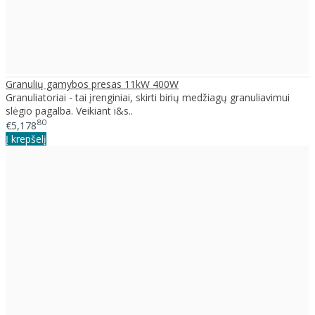
Granulių gamybos presas 11kW 400W
Granuliatoriai - tai įrenginiai, skirti birių medžiagų granuliavimui
slėgio pagalba. Veikiant i&s..
80
€5,178
Į krepšelį