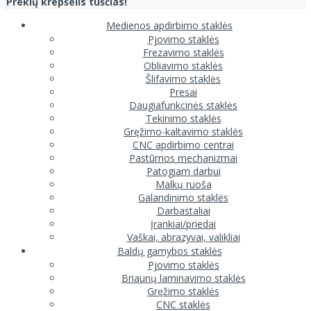
Prekių krepšelis tuščias!
Medienos apdirbimo staklės
Pjovimo staklės
Frezavimo staklės
Obliavimo staklės
Šlifavimo staklės
Presai
Daugiafunkcinės staklės
Tekinimo staklės
Gręžimo-kaltavimo staklės
CNC apdirbimo centrai
Pastūmos mechanizmai
Patogiam darbui
Malkų ruoša
Galandinimo staklės
Darbastaliai
Įrankiai/priedai
Vaškai, abrazyvai, valikliai
Baldų gamybos staklės
Pjovimo staklės
Briaunų laminavimo staklės
Gręžimo staklės
CNC staklės