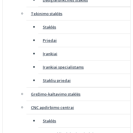
Daugiafunkcinės staklės
Tekinimo staklės
Staklės
Priedai
Įrankiai
Įrankiai specialistams
Staklių priedai
Gręžimo-kaltavimo staklės
CNC apdirbimo centrai
Staklės