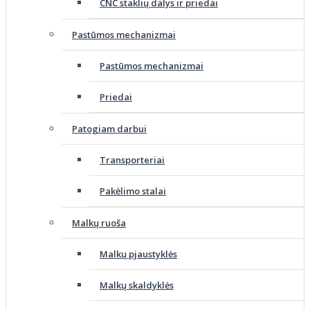
CNC staklių dalys ir priedai
Pastūmos mechanizmai
Pastūmos mechanizmai
Priedai
Patogiam darbui
Transporteriai
Pakėlimo stalai
Malkų ruoša
Malkų pjaustyklės
Malkų skaldyklės