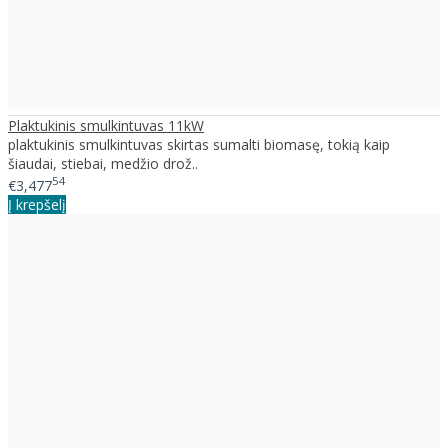
Plaktukinis smulkintuvas 11kW
plaktukinis smulkintuvas skirtas sumalti biomasę, tokią kaip
šiaudai, stiebai, medžio drož..
54
€3,477
Į krepšelį