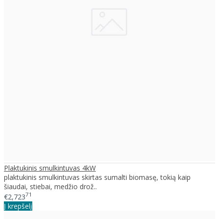
Plaktukinis smulkintuvas 4kW
plaktukinis smulkintuvas skirtas sumalti biomasę, tokią kaip
šiaudai, stiebai, medžio drož..
71
€2,723
Į krepšelį