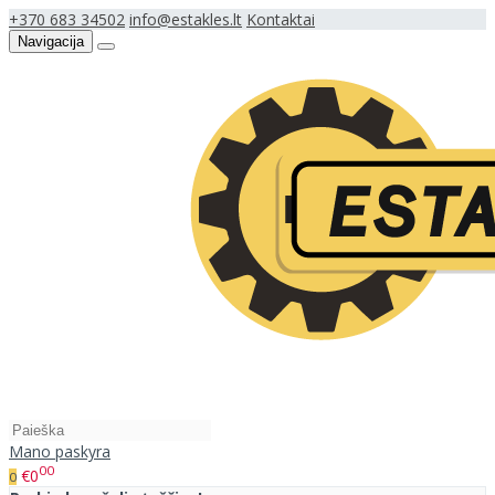
+370 683 34502
info@estakles.lt
Kontaktai
Navigacija
Mano paskyra
00
€0
0