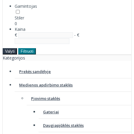
Gamintojas
Stiler
0
Kaina
€
- €
Valyti
Filtruoti
Kategorijos
Prekės sandėlyje
Medienos apdirbimo staklės
Pjovimo staklės
Gateriai
Daugiapjūklės staklės