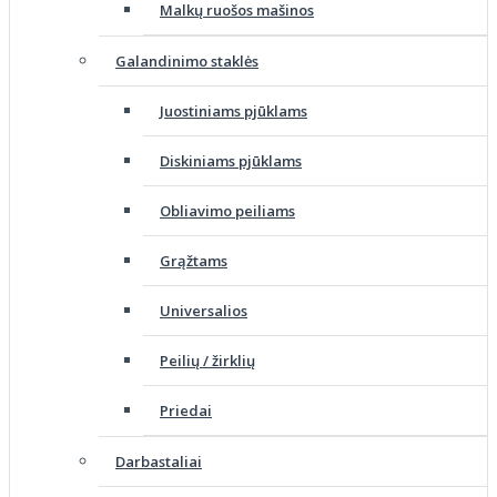
Malkų ruošos mašinos
Galandinimo staklės
Juostiniams pjūklams
Diskiniams pjūklams
Obliavimo peiliams
Grąžtams
Universalios
Peilių / žirklių
Priedai
Darbastaliai