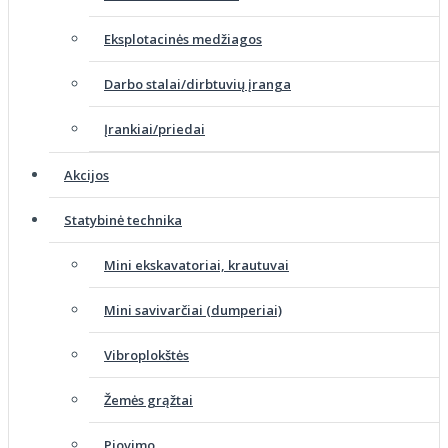
Eksplotacinės medžiagos
Darbo stalai/dirbtuvių įranga
Įrankiai/priedai
Akcijos
Statybinė technika
Mini ekskavatoriai, krautuvai
Mini savivarčiai (dumperiai)
Vibroplokštės
Žemės grąžtai
Pjovimo