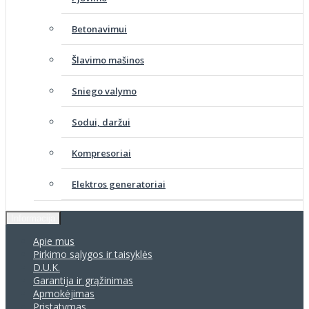
Betonavimui
Šlavimo mašinos
Sniego valymo
Sodui, daržui
Kompresoriai
Elektros generatoriai
Informacija
Apie mus
Pirkimo sąlygos ir taisyklės
D.U.K.
Garantija ir grąžinimas
Apmokėjimas
Pristatymas