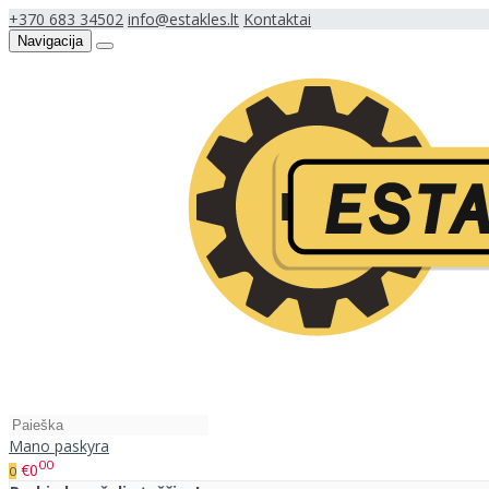
+370 683 34502
info@estakles.lt
Kontaktai
Navigacija
Mano paskyra
00
€0
0