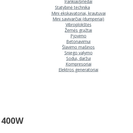
Įrankiai/priedai
Statybinė technika
Mini ekskavatoriai, krautuvai
Mini savivarčiai (dumperiai)
Vibroplokštės
Žemės grąžtai
Pjovimo
Betonavimui
Šlavimo mašinos
Sniego valymo
Sodui, daržui
Kompresoriai
Elektros generatoriai
W 400W