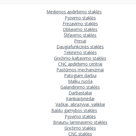
Medienos apdirbimo staklės
Pjovimo staklės
Frezavimo staklės
Obliavimo staklės
Šlifavimo staklės
Presai
Daugiafunkcinės staklės
Tekinimo staklės
Gręžimo-kaltavimo staklės
CNC apdirbimo centrai
Pastūmos mechanizmai
Patogiam darbui
Malkų ruoša
Galandinimo staklės
Darbastaliai
Įrankiai/priedai
Vaškai, abrazyvai, valikliai
Baldų gamybos staklės
Pjovimo staklės
Briaunų laminavimo staklės
Gręžimo staklės
CNC staklės