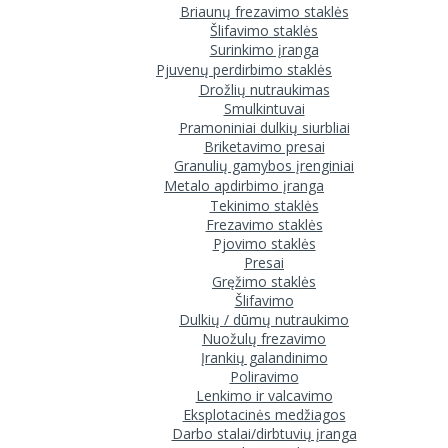
Briaunų frezavimo staklės
Šlifavimo staklės
Surinkimo įranga
Pjuvenų perdirbimo staklės
Drožlių nutraukimas
Smulkintuvai
Pramoniniai dulkių siurbliai
Briketavimo presai
Granulių gamybos įrenginiai
Metalo apdirbimo įranga
Tekinimo staklės
Frezavimo staklės
Pjovimo staklės
Presai
Gręžimo staklės
Šlifavimo
Dulkių / dūmų nutraukimo
Nuožulų frezavimo
Įrankių galandinimo
Poliravimo
Lenkimo ir valcavimo
Eksplotacinės medžiagos
Darbo stalai/dirbtuvių įranga