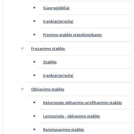
Siaurapjūkliai
Įrankiai/priedai
Pjovimo staklės statybininkams
Frezavimo staklės
Staklės
Įrankiai/priedai
Obliavimo staklės
Keturpusės obliavimo-profiliavimo staklės
Leistuvinės - obliavimo staklės
Reismusavimo staklės