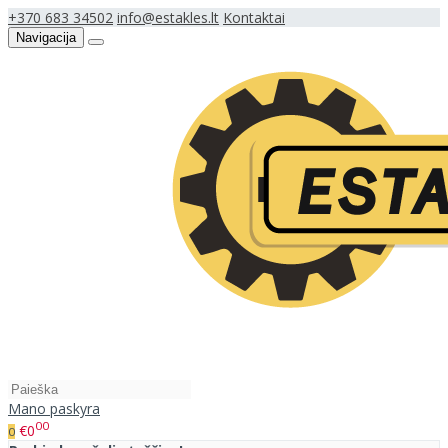
+370 683 34502
info@estakles.lt
Kontaktai
Navigacija
Mano paskyra
00
€0
0