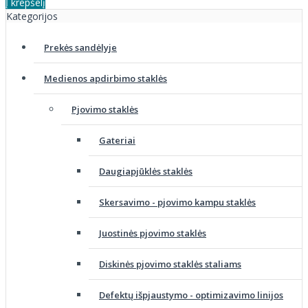
Į krepšelį
Kategorijos
Prekės sandėlyje
Medienos apdirbimo staklės
Pjovimo staklės
Gateriai
Daugiapjūklės staklės
Skersavimo - pjovimo kampu staklės
Juostinės pjovimo staklės
Diskinės pjovimo staklės staliams
Defektų išpjaustymo - optimizavimo linijos