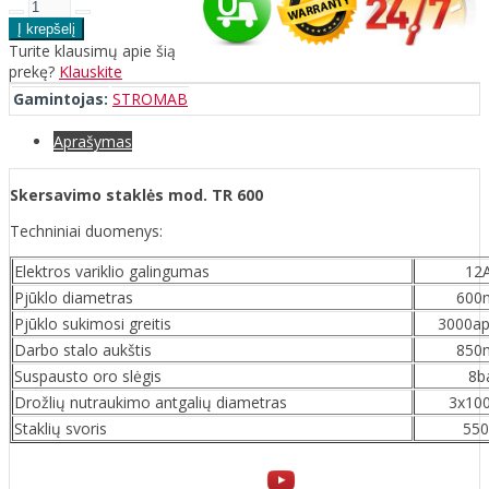
Turite klausimų apie šią
prekę?
Klauskite
Gamintojas:
STROMAB
Aprašymas
Skersavimo staklės mod. TR 600
Techniniai duomenys:
Elektros variklio galingumas
12
Pjūklo diametras
600
Pjūklo sukimosi greitis
3000ap
Darbo stalo aukštis
850
Suspausto oro slėgis
8b
Drožlių nutraukimo antgalių diametras
3x10
Staklių svoris
550