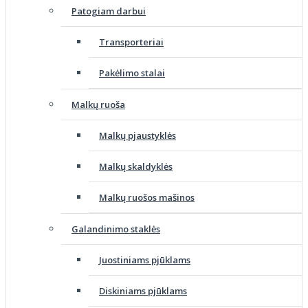
Patogiam darbui
Transporteriai
Pakėlimo stalai
Malkų ruoša
Malkų pjaustyklės
Malkų skaldyklės
Malkų ruošos mašinos
Galandinimo staklės
Juostiniams pjūklams
Diskiniams pjūklams