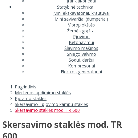
Įrankiai/priedai
Statybinė technika
Mini ekskavatoriai, krautuvai
Mini savivarčiai (dumperiai)
Vibroplokštės
Žemės grąžtai
Pjovimo
Betonavimui
Šlavimo mašinos
Sniego valymo
Sodui, daržui
Kompresoriai
Elektros generatoriai
Pagrindinis
Medienos apdirbimo staklės
Pjovimo staklės
Skersavimo - pjovimo kampu staklės
Skersavimo staklės mod. TR 600
Skersavimo staklės mod. TR
600