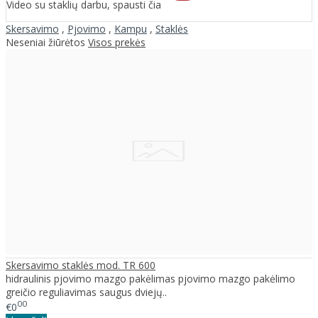
Video su staklių darbu, spausti čia
Skersavimo
,
Pjovimo
,
Kampu
,
Staklės
Neseniai žiūrėtos
Visos prekės
Skersavimo staklės mod. TR 600
hidraulinis pjovimo mazgo pakėlimas pjovimo mazgo pakėlimo
greičio reguliavimas saugus dviejų..
00
€0