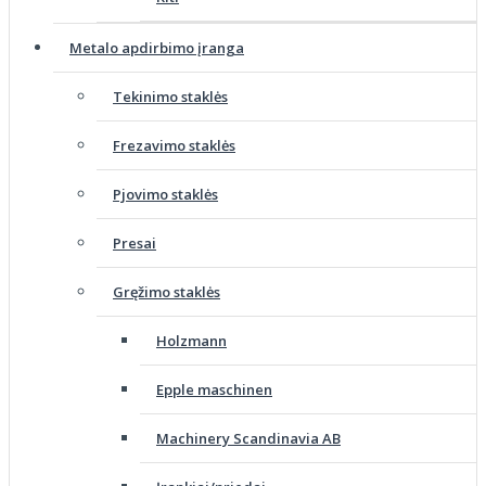
Metalo apdirbimo įranga
Tekinimo staklės
Frezavimo staklės
Pjovimo staklės
Presai
Gręžimo staklės
Holzmann
Epple maschinen
Machinery Scandinavia AB