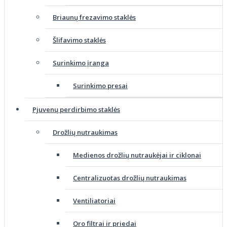
Briaunų frezavimo staklės
Šlifavimo staklės
Surinkimo įranga
Surinkimo presai
Pjuvenų perdirbimo staklės
Drožlių nutraukimas
Medienos drožlių nutraukėjai ir ciklonai
Centralizuotas drožlių nutraukimas
Ventiliatoriai
Oro filtrai ir priedai