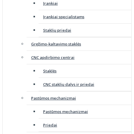
Įrankiai
Įrankiai specialistams
Staklių priedai
Gręžimo-kaltavimo staklės
CNC apdirbimo centrai
Staklės
CNC staklių dalys ir priedai
Pastūmos mechanizmai
Pastūmos mechanizmai
Priedai