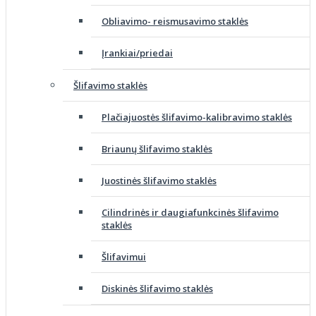
Obliavimo- reismusavimo staklės
Įrankiai/priedai
Šlifavimo staklės
Plačiajuostės šlifavimo-kalibravimo staklės
Briaunų šlifavimo staklės
Juostinės šlifavimo staklės
Cilindrinės ir daugiafunkcinės šlifavimo
staklės
Šlifavimui
Diskinės šlifavimo staklės