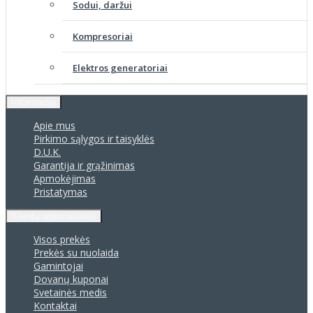
Sodui, daržui
Kompresoriai
Elektros generatoriai
Informacija
Apie mus
Pirkimo sąlygos ir taisyklės
D.U.K.
Garantija ir grąžinimas
Apmokėjimas
Pristatymas
Klientų aptarnavimas
Visos prekės
Prekės su nuolaida
Gamintojai
Dovanų kuponai
Svetainės medis
Kontaktai