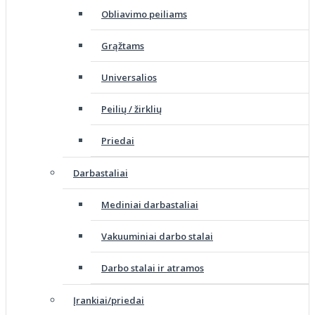
Obliavimo peiliams
Grąžtams
Universalios
Peilių / žirklių
Priedai
Darbastaliai
Mediniai darbastaliai
Vakuuminiai darbo stalai
Darbo stalai ir atramos
Įrankiai/priedai