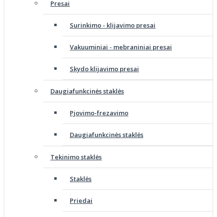
Presai
Surinkimo - klijavimo presai
Vakuuminiai - mebraniniai presai
Skydo klijavimo presai
Daugiafunkcinės staklės
Pjovimo-frezavimo
Daugiafunkcinės staklės
Tekinimo staklės
Staklės
Priedai