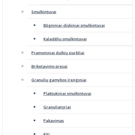
Smulkintuvai
Būgniniai-diskiniai smulkintuvai
Kaladėlių smulkintuvai
Pramoniniai dulkių siurbliai
Briketavimo presai
Granulių gamybos įrenginiai
Plaktukiniai smulkintuvai
Granuliatoriai
Pakavimas
Kiti