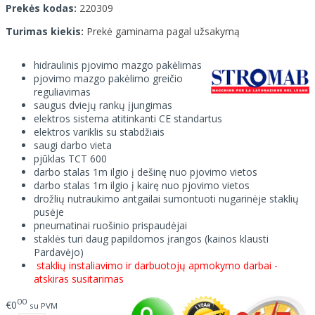
Prekės kodas:
220309
Turimas kiekis:
Prekė gaminama pagal užsakymą
hidraulinis pjovimo mazgo pakėlimas
pjovimo mazgo pakėlimo greičio
reguliavimas
saugus dviejų rankų įjungimas
elektros sistema atitinkanti CE standartus
elektros variklis su stabdžiais
saugi darbo vieta
pjūklas TCT 600
darbo stalas 1m ilgio į dešinę nuo pjovimo vietos
darbo stalas 1m ilgio į kairę nuo pjovimo vietos
drožlių nutraukimo antgailai sumontuoti nugarinėje staklių
pusėje
pneumatinai ruošinio prispaudėjai
staklės turi daug papildomos įrangos (kainos klausti
Pardavėjo)
staklių instaliavimo ir darbuotojų apmokymo darbai -
atskiras susitarimas
00
€0
su PVM