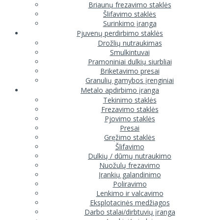
Briaunų frezavimo staklės
Šlifavimo staklės
Surinkimo įranga
Pjuvenų perdirbimo staklės
Drožlių nutraukimas
Smulkintuvai
Pramoniniai dulkių siurbliai
Briketavimo presai
Granulių gamybos įrenginiai
Metalo apdirbimo įranga
Tekinimo staklės
Frezavimo staklės
Pjovimo staklės
Presai
Gręžimo staklės
Šlifavimo
Dulkių / dūmų nutraukimo
Nuožulų frezavimo
Įrankių galandinimo
Poliravimo
Lenkimo ir valcavimo
Eksplotacinės medžiagos
Darbo stalai/dirbtuvių įranga