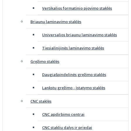
Vertikalios formatinio pjovimo staklės
Briaunų laminavimo staklės
Universalios briaunų laminavimo staklės
Tiesialinijinės laminavimo staklės
Gręžimo staklės
Daugiašpindelinės gręžimo staklės
Lankstų gręžimo - įstatymo staklės
CNC staklės
CNC apdirbimo centrai
CNC staklių dalys ir priedai