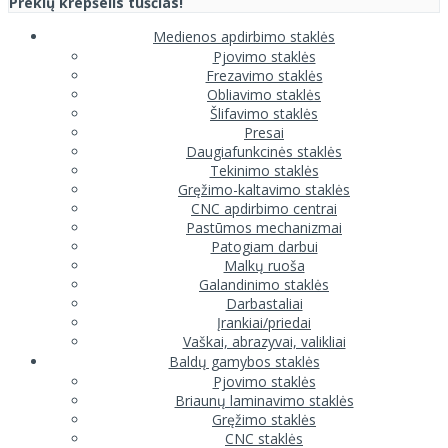
Prekių krepšelis tuščias!
Medienos apdirbimo staklės
Pjovimo staklės
Frezavimo staklės
Obliavimo staklės
Šlifavimo staklės
Presai
Daugiafunkcinės staklės
Tekinimo staklės
Gręžimo-kaltavimo staklės
CNC apdirbimo centrai
Pastūmos mechanizmai
Patogiam darbui
Malkų ruoša
Galandinimo staklės
Darbastaliai
Įrankiai/priedai
Vaškai, abrazyvai, valikliai
Baldų gamybos staklės
Pjovimo staklės
Briaunų laminavimo staklės
Gręžimo staklės
CNC staklės