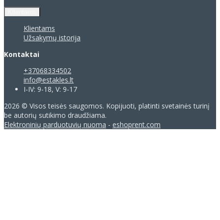
Klientams
Klientams
Užsakymų istorija
Kontaktai
+37068334502
info@estakles.lt
I-IV: 9-18, V: 9-17
2026 © Visos teisės saugomos. Kopijuoti, platinti svetainės turinį
be autorių sutikimo draudžiama.
Elektroninių parduotuvių nuoma
-
eshoprent.com