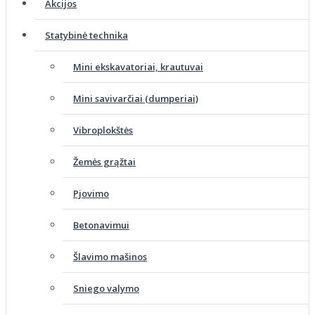
Akcijos
Statybinė technika
Mini ekskavatoriai, krautuvai
Mini savivarčiai (dumperiai)
Vibroplokštės
Žemės grąžtai
Pjovimo
Betonavimui
Šlavimo mašinos
Sniego valymo