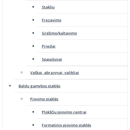
Staklių
Frezavimo
Gręžimo/kaltavimo
Priedai
Spaustuvai
Vaškai, abrazyvai, valikliai
Baldų gamybos staklės
Pjovimo staklės
Plokščių pjovimo centrai
Formatinio pjovimo staklės