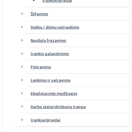
Įrankiai/priedai
Šlifavimo
Dulkių / dūmų nutraukimo
Nuožulų frezavimo
Įrankių galandinimo
Poliravimo
Lenkimo ir valcavimo
Eksplotacinės medžiagos
Darbo stalai/dirbtuvių įranga
Įrankiai/priedai