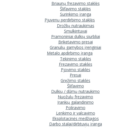
Briaunų frezavimo staklės
Šlifavimo staklės
Surinkimo įranga
Pjuvenų perdirbimo staklės
Drožlių nutraukimas
Smulkintuvai
Pramoniniai dulkių siurbliai
Briketavimo presai
Granulių gamybos įrenginiai
Metalo apdirbimo įranga
Tekinimo staklės
Frezavimo staklės
Pjovimo staklės
Presai
Gręžimo staklės
Šlifavimo
Dulkių / dūmų nutraukimo
Nuožulų frezavimo
Įrankių galandinimo
Poliravimo
Lenkimo ir valcavimo
Eksplotacinės medžiagos
Darbo stalai/dirbtuvių įranga