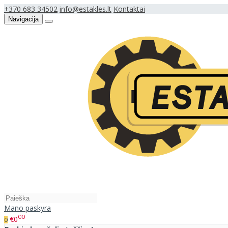
+370 683 34502
info@estakles.lt
Kontaktai
Navigacija
Mano paskyra
00
€0
0