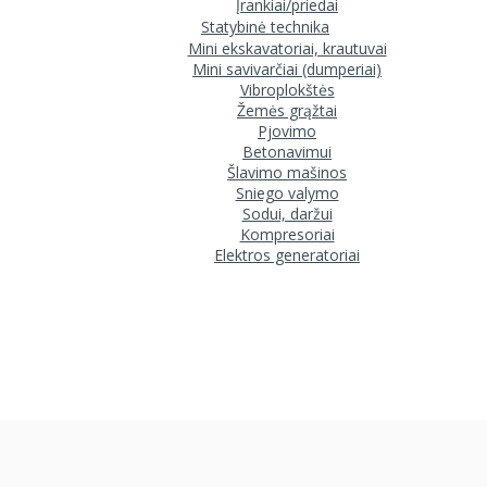
Įrankiai/priedai
Statybinė technika
Mini ekskavatoriai, krautuvai
Mini savivarčiai (dumperiai)
Vibroplokštės
Žemės grąžtai
Pjovimo
Betonavimui
Šlavimo mašinos
Sniego valymo
Sodui, daržui
Kompresoriai
Elektros generatoriai