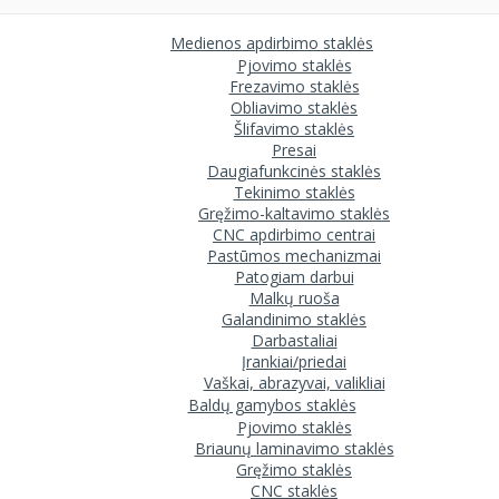
Medienos apdirbimo staklės
Pjovimo staklės
Frezavimo staklės
Obliavimo staklės
Šlifavimo staklės
Presai
Daugiafunkcinės staklės
Tekinimo staklės
Gręžimo-kaltavimo staklės
CNC apdirbimo centrai
Pastūmos mechanizmai
Patogiam darbui
Malkų ruoša
Galandinimo staklės
Darbastaliai
Įrankiai/priedai
Vaškai, abrazyvai, valikliai
Baldų gamybos staklės
Pjovimo staklės
Briaunų laminavimo staklės
Gręžimo staklės
CNC staklės