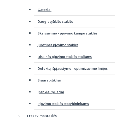
Gateriai
Daugiapjūklės staklės
Skersavimo - pjovimo kampu staklės
Juostinės pjovimo staklės
Diskinės pjovimo staklės staliams
Defektų išpjaustymo - optimizavimo linijos
Siaurapjūkliai
Įrankiai/priedai
Pjovimo staklės statybininkams
Frezavimo staklės