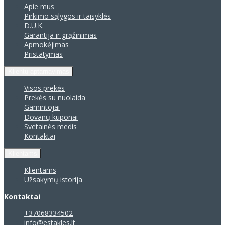
Apie mus
Pirkimo sąlygos ir taisyklės
D.U.K.
Garantija ir grąžinimas
Apmokėjimas
Pristatymas
Klientų aptarnavimas
Visos prekės
Prekės su nuolaida
Gamintojai
Dovanų kuponai
Svetainės medis
Kontaktai
Klientams
Klientams
Užsakymų istorija
Kontaktai
+37068334502
info@estakles.lt