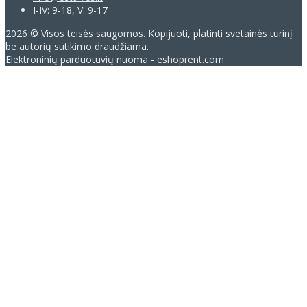
I-IV: 9-18, V: 9-17
2026 © Visos teisės saugomos. Kopijuoti, platinti svetainės turinį
be autorių sutikimo draudžiama.
Elektroninių parduotuvių nuoma
-
eshoprent.com