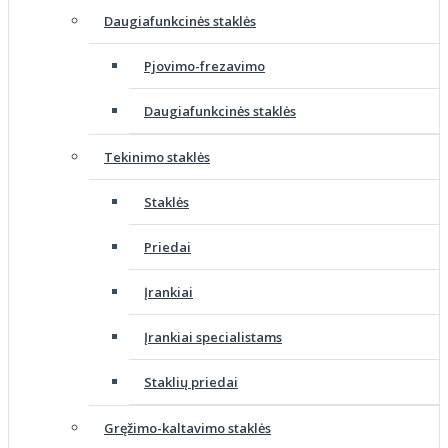
Daugiafunkcinės staklės
Pjovimo-frezavimo
Daugiafunkcinės staklės
Tekinimo staklės
Staklės
Priedai
Įrankiai
Įrankiai specialistams
Staklių priedai
Gręžimo-kaltavimo staklės