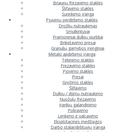
Briaunų frezavimo staklės
Šlifavimo staklės
Surinkimo įranga
Pjuvenų perdirbimo staklės
Drožlių nutraukimas
Smulkintuvai
Pramoniniai dulkių siurbliai
Briketavimo presai
Granulių gamybos įrenginiai
Metalo apdirbimo įranga
Tekinimo staklės
Frezavimo staklės
Pjovimo staklės
Presai
Gręžimo staklės
Šlifavimo
Dulkių / dūmų nutraukimo
Nuožulų frezavimo
Įrankių galandinimo
Poliravimo
Lenkimo ir valcavimo
Eksplotacinės medžiagos
Darbo stalai/dirbtuvių įranga