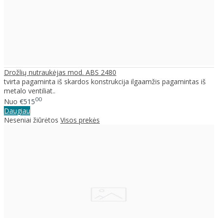
Drožlių nutraukėjas mod. ABS 2480
tvirta pagaminta iš skardos konstrukcija ilgaamžis pagamintas iš
metalo ventiliat..
00
Nuo
€515
Daugiau
Neseniai žiūrėtos
Visos prekės