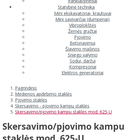
Įrankiai/priedai
Statybinė technika
Mini ekskavatoriai, krautuvai
Mini savivarčiai (dumperiai)
Vibroplokštės
Žemės grąžtai
Pjovimo
Betonavimui
Šlavimo mašinos
Sniego valymo
Sodui, daržui
Kompresoriai
Elektros generatoriai
Pagrindinis
Medienos apdirbimo staklės
Pjovimo staklės
Skersavimo - pjovimo kampu staklės
Skersavimo/pjovimo kampu staklės mod. 625-U
Skersavimo/pjovimo kampu
staklės mod. 625-U