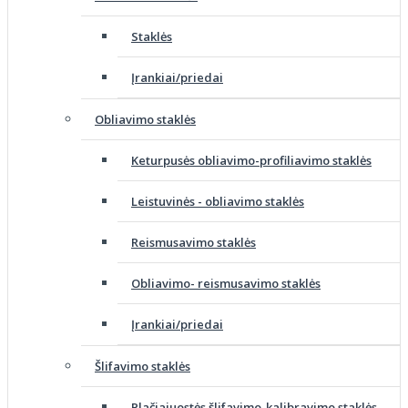
Staklės
Įrankiai/priedai
Obliavimo staklės
Keturpusės obliavimo-profiliavimo staklės
Leistuvinės - obliavimo staklės
Reismusavimo staklės
Obliavimo- reismusavimo staklės
Įrankiai/priedai
Šlifavimo staklės
Plačiajuostės šlifavimo-kalibravimo staklės