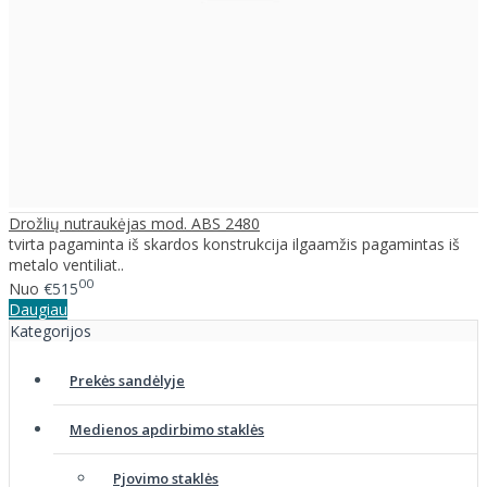
Drožlių nutraukėjas mod. ABS 2480
tvirta pagaminta iš skardos konstrukcija ilgaamžis pagamintas iš
metalo ventiliat..
00
Nuo
€515
Daugiau
Kategorijos
Prekės sandėlyje
Medienos apdirbimo staklės
Pjovimo staklės