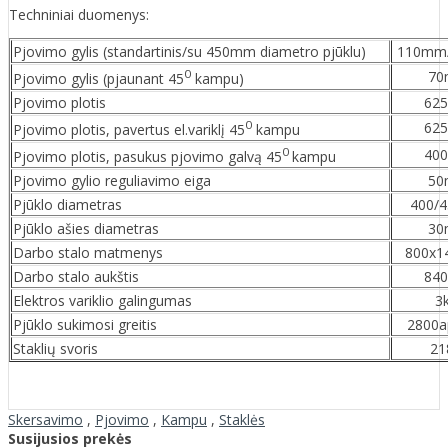
Techniniai duomenys:
Pjovimo gylis (standartinis/su 450mm diametro pjūklu)
110mm
0
7
Pjovimo gylis (pjaunant 45
kampu)
Pjovimo plotis
62
0
62
Pjovimo plotis, pavertus el.variklį 45
kampu
0
40
Pjovimo plotis, pasukus pjovimo galvą 45
kampu
Pjovimo gylio reguliavimo eiga
5
Pjūklo diametras
400/
Pjūklo ašies diametras
3
Darbo stalo matmenys
800x
Darbo stalo aukštis
84
Elektros variklio galingumas
3
Pjūklo sukimosi greitis
2800a
Staklių svoris
21
Skersavimo
,
Pjovimo
,
Kampu
,
Staklės
Susijusios prekės