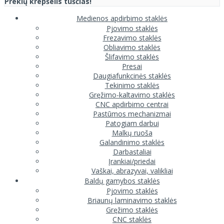
Prekių krepšelis tuščias!
Medienos apdirbimo staklės
Pjovimo staklės
Frezavimo staklės
Obliavimo staklės
Šlifavimo staklės
Presai
Daugiafunkcinės staklės
Tekinimo staklės
Gręžimo-kaltavimo staklės
CNC apdirbimo centrai
Pastūmos mechanizmai
Patogiam darbui
Malkų ruoša
Galandinimo staklės
Darbastaliai
Įrankiai/priedai
Vaškai, abrazyvai, valikliai
Baldų gamybos staklės
Pjovimo staklės
Briaunų laminavimo staklės
Gręžimo staklės
CNC staklės