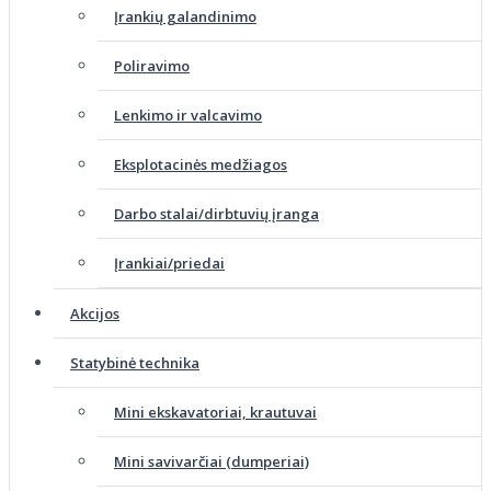
Įrankių galandinimo
Poliravimo
Lenkimo ir valcavimo
Eksplotacinės medžiagos
Darbo stalai/dirbtuvių įranga
Įrankiai/priedai
Akcijos
Statybinė technika
Mini ekskavatoriai, krautuvai
Mini savivarčiai (dumperiai)