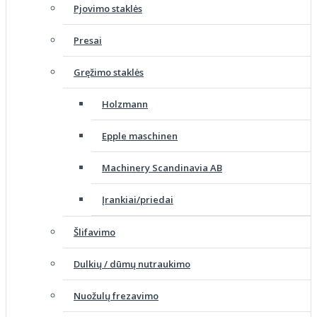
Pjovimo staklės
Presai
Gręžimo staklės
Holzmann
Epple maschinen
Machinery Scandinavia AB
Įrankiai/priedai
Šlifavimo
Dulkių / dūmų nutraukimo
Nuožulų frezavimo