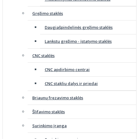
Gręžimo staklės
Daugiašpindelinės gręžimo staklės
Lankstų gręžimo - įstatymo staklės
CNC staklės
CNC apdirbimo centrai
CNC staklių dalys ir priedai
Briaunų frezavimo staklės
Šlifavimo staklės
Surinkimo įranga