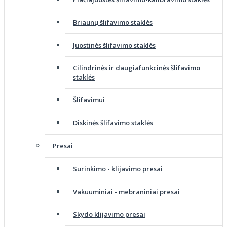
Briaunų šlifavimo staklės
Juostinės šlifavimo staklės
Cilindrinės ir daugiafunkcinės šlifavimo
staklės
Šlifavimui
Diskinės šlifavimo staklės
Presai
Surinkimo - klijavimo presai
Vakuuminiai - mebraniniai presai
Skydo klijavimo presai