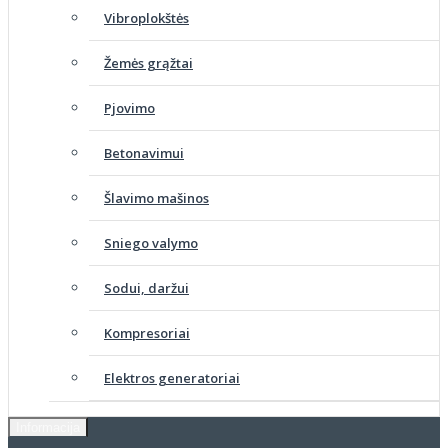
Vibroplokštės
Žemės grąžtai
Pjovimo
Betonavimui
Šlavimo mašinos
Sniego valymo
Sodui, daržui
Kompresoriai
Elektros generatoriai
Informacija