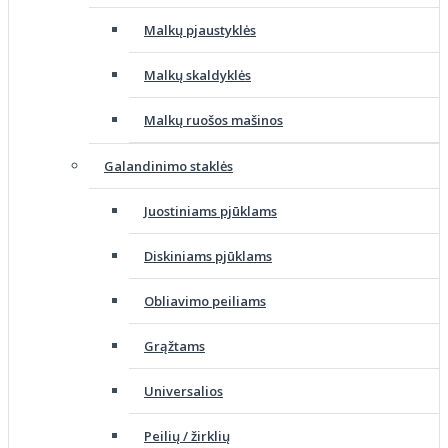
Malkų pjaustyklės
Malkų skaldyklės
Malkų ruošos mašinos
Galandinimo staklės
Juostiniams pjūklams
Diskiniams pjūklams
Obliavimo peiliams
Grąžtams
Universalios
Peilių / žirklių