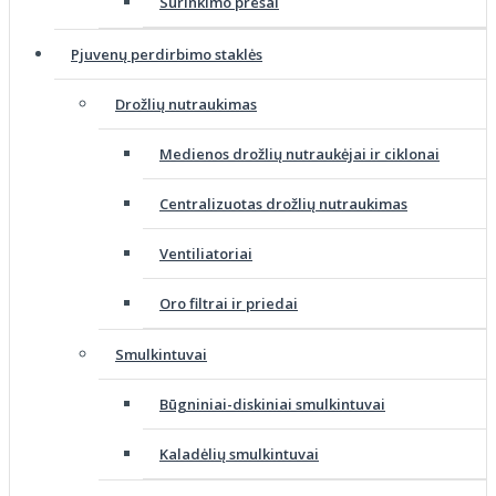
Surinkimo presai
Pjuvenų perdirbimo staklės
Drožlių nutraukimas
Medienos drožlių nutraukėjai ir ciklonai
Centralizuotas drožlių nutraukimas
Ventiliatoriai
Oro filtrai ir priedai
Smulkintuvai
Būgniniai-diskiniai smulkintuvai
Kaladėlių smulkintuvai