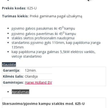
Prekės kodas:
625-U
Turimas kiekis:
Prekė gaminama pagal užsakymą
0
pjovimo galvos pasukimas iki 45
kampu
0
pjovimo galvos pavertimas iki 45
kampu
staklės skirtos profesionalim naudojimui
standartinis pjovimo gylis 110mm, kaip papildoma įranga
135mm
kaip papildoma įranga galimas 5,5kW elektros variklis,
vietoje standartinio
Klauskite
Garantija:
12mėn.
Kilmės šalis:
Olandija
Gamintojas:
Harwi Holland BV
Aprašymas
Skersavimo/pjovimo kampu staklės mod. 625-U