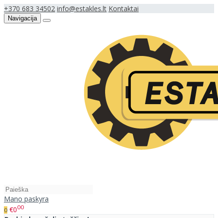
+370 683 34502
info@estakles.lt
Kontaktai
Navigacija
Mano paskyra
00
€0
0