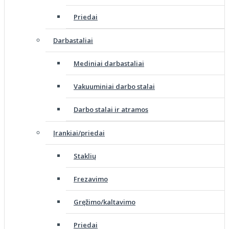
Priedai
Darbastaliai
Mediniai darbastaliai
Vakuuminiai darbo stalai
Darbo stalai ir atramos
Įrankiai/priedai
Staklių
Frezavimo
Gręžimo/kaltavimo
Priedai