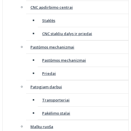
CNC apdirbimo centrai
Staklės
CNC staklių dalys ir priedai
Pastūmos mechanizmai
Pastūmos mechanizmai
Priedai
Patogiam darbui
Transporteriai
Pakėlimo stalai
Malkų ruoša