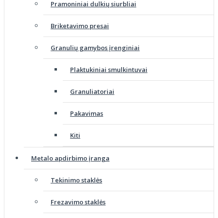
Pramoniniai dulkių siurbliai
Briketavimo presai
Granulių gamybos įrenginiai
Plaktukiniai smulkintuvai
Granuliatoriai
Pakavimas
Kiti
Metalo apdirbimo įranga
Tekinimo staklės
Frezavimo staklės