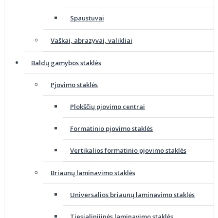
Spaustuvai
Vaškai, abrazyvai, valikliai
Baldų gamybos staklės
Pjovimo staklės
Plokščių pjovimo centrai
Formatinio pjovimo staklės
Vertikalios formatinio pjovimo staklės
Briaunų laminavimo staklės
Universalios briaunų laminavimo staklės
Tiesialinijinės laminavimo staklės