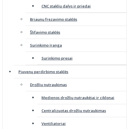
CNC staklių dalys ir priedai
Briaunų frezavimo staklės
Šlifavimo staklės
Surinkimo įranga
Surinkimo presai
Pjuvenų perdirbimo staklės
Drožlių nutraukimas
Medienos drožlių nutraukėjai ir ciklonai
Centralizuotas drožlių nutraukimas
Ventiliatoriai