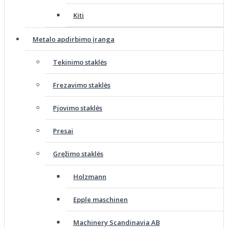
Kiti
Metalo apdirbimo įranga
Tekinimo staklės
Frezavimo staklės
Pjovimo staklės
Presai
Gręžimo staklės
Holzmann
Epple maschinen
Machinery Scandinavia AB