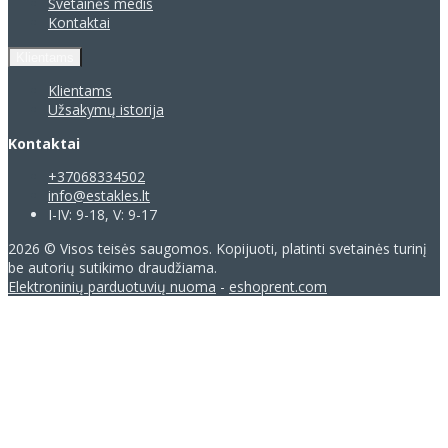
Svetainės medis
Kontaktai
Klientams
Klientams
Užsakymų istorija
Kontaktai
+37068334502
info@estakles.lt
I-IV: 9-18, V: 9-17
2026 © Visos teisės saugomos. Kopijuoti, platinti svetainės turinį
be autorių sutikimo draudžiama.
Elektroninių parduotuvių nuoma
-
eshoprent.com