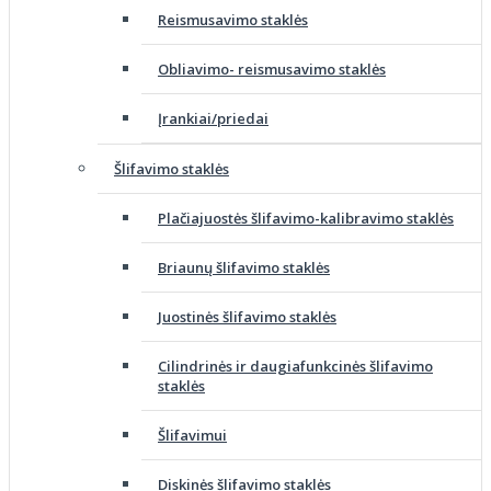
Reismusavimo staklės
Obliavimo- reismusavimo staklės
Įrankiai/priedai
Šlifavimo staklės
Plačiajuostės šlifavimo-kalibravimo staklės
Briaunų šlifavimo staklės
Juostinės šlifavimo staklės
Cilindrinės ir daugiafunkcinės šlifavimo
staklės
Šlifavimui
Diskinės šlifavimo staklės