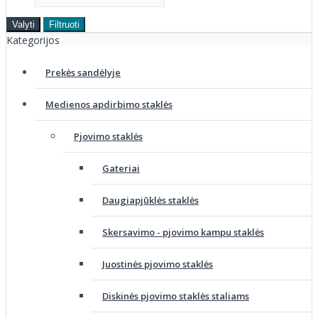
Valyti
Filtruoti
Kategorijos
Prekės sandėlyje
Medienos apdirbimo staklės
Pjovimo staklės
Gateriai
Daugiapjūklės staklės
Skersavimo - pjovimo kampu staklės
Juostinės pjovimo staklės
Diskinės pjovimo staklės staliams