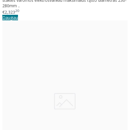
staklės varomos elektrosvarikliu maksimalus rąsto diametras 230-
280mm ..
20
€2,323
Daugiau