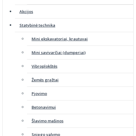
Akcijos
Statybinė technika
Mini ekskavatoriai, krautuvai
Mini savivarčiai (dumperiai)
Vibroplokštės
Žemės grąžtai
Pjovimo
Betonavimui
Šlavimo mašinos
Sniego valymo