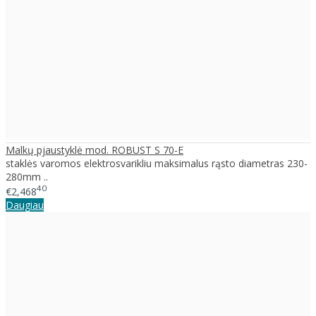
Malkų pjaustyklė mod. ROBUST S 70-E
staklės varomos elektrosvarikliu maksimalus rąsto diametras 230-
280mm ..
40
€2,468
Daugiau