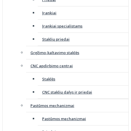
Įrankiai
Įrankiai specialistams
Staklių priedai
Gręžimo-kaltavimo staklės
CNC apdirbimo centrai
Staklės
CNC staklių dalys ir priedai
Pastūmos mechanizmai
Pastūmos mechanizmai