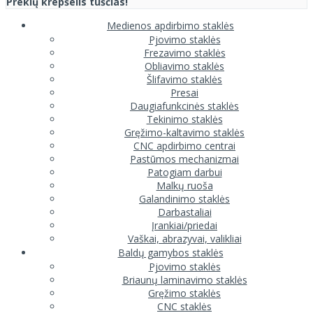
Prekių krepšelis tuščias!
Medienos apdirbimo staklės
Pjovimo staklės
Frezavimo staklės
Obliavimo staklės
Šlifavimo staklės
Presai
Daugiafunkcinės staklės
Tekinimo staklės
Gręžimo-kaltavimo staklės
CNC apdirbimo centrai
Pastūmos mechanizmai
Patogiam darbui
Malkų ruoša
Galandinimo staklės
Darbastaliai
Įrankiai/priedai
Vaškai, abrazyvai, valikliai
Baldų gamybos staklės
Pjovimo staklės
Briaunų laminavimo staklės
Gręžimo staklės
CNC staklės