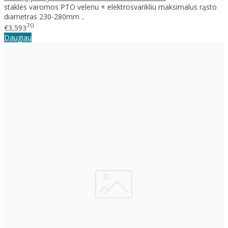
staklės varomos PTO velenu + elektrosvarikliu maksimalus rąsto
diametras 230-280mm ..
70
€3,593
Daugiau