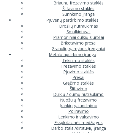
Briaunų frezavimo staklės
Šlifavimo staklės
Surinkimo įranga
Pjuvenų perdirbimo staklės
Drožlių nutraukimas
Smulkintuvai
Pramoniniai dulkių siurbliai
Briketavimo presai
Granulių gamybos įrenginiai
Metalo apdirbimo įranga
Tekinimo staklės
Frezavimo staklės
Pjovimo staklės
Presai
Gręžimo staklės
Šlifavimo
Dulkių / dūmų nutraukimo
Nuožulų frezavimo
Įrankių galandinimo
Poliravimo
Lenkimo ir valcavimo
Eksplotacinės medžiagos
Darbo stalai/dirbtuvių įranga