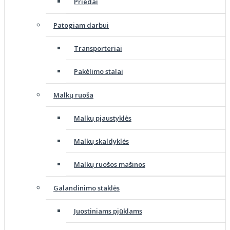
Priedai
Patogiam darbui
Transporteriai
Pakėlimo stalai
Malkų ruoša
Malkų pjaustyklės
Malkų skaldyklės
Malkų ruošos mašinos
Galandinimo staklės
Juostiniams pjūklams