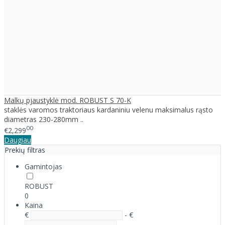
Malkų pjaustyklė mod. ROBUST S 70-K
staklės varomos traktoriaus kardaniniu velenu maksimalus rąsto
diametras 230-280mm ..
00
€2,299
Daugiau
Prekių filtras
Gamintojas
ROBUST
0
Kaina
€
- €