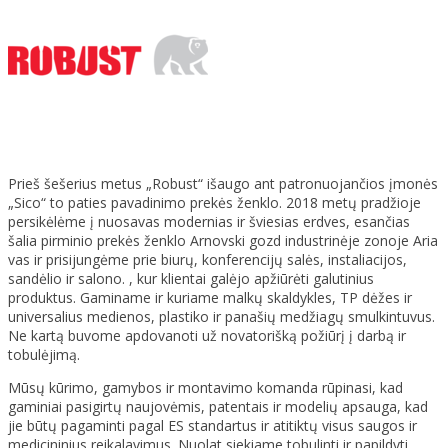
Prieš šešerius metus „Robust“ išaugo ant patronuojančios įmonės
„Sico“ to paties pavadinimo prekės ženklo. 2018 metų pradžioje
persikėlėme į nuosavas modernias ir šviesias erdves, esančias
šalia pirminio prekės ženklo Arnovski gozd industrinėje zonoje Aria
vas ir prisijungėme prie biurų, konferencijų salės, instaliacijos,
sandėlio ir salono. , kur klientai galėjo apžiūrėti galutinius
produktus. Gaminame ir kuriame malkų skaldykles, TP dėžes ir
universalius medienos, plastiko ir panašių medžiagų smulkintuvus.
Ne kartą buvome apdovanoti už novatorišką požiūrį į darbą ir
tobulėjimą.
Mūsų kūrimo, gamybos ir montavimo komanda rūpinasi, kad
gaminiai pasigirtų naujovėmis, patentais ir modelių apsauga, kad
jie būtų pagaminti pagal ES standartus ir atitiktų visus saugos ir
medicininius reikalavimus. Nuolat siekiame tobulinti ir papildyti