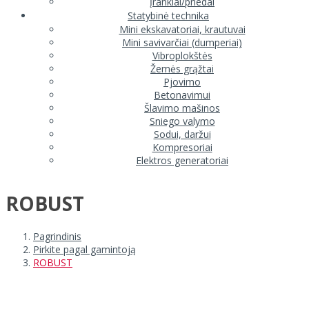
Įrankiai/priedai
Statybinė technika
Mini ekskavatoriai, krautuvai
Mini savivarčiai (dumperiai)
Vibroplokštės
Žemės grąžtai
Pjovimo
Betonavimui
Šlavimo mašinos
Sniego valymo
Sodui, daržui
Kompresoriai
Elektros generatoriai
ROBUST
Pagrindinis
Pirkite pagal gamintoją
ROBUST