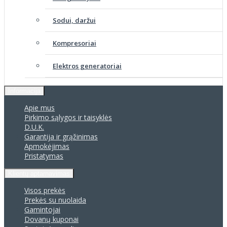
Sodui, daržui
Kompresoriai
Elektros generatoriai
Informacija
Apie mus
Pirkimo sąlygos ir taisyklės
D.U.K.
Garantija ir grąžinimas
Apmokėjimas
Pristatymas
Klientų aptarnavimas
Visos prekės
Prekės su nuolaida
Gamintojai
Dovanų kuponai