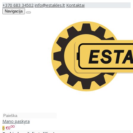
+370 683 34502
info@estakles.lt
Kontaktai
Navigacija
Mano paskyra
00
€0
0