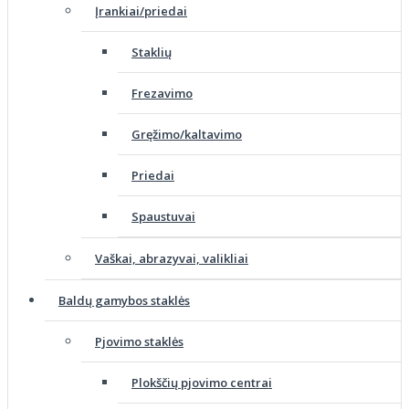
Įrankiai/priedai
Staklių
Frezavimo
Gręžimo/kaltavimo
Priedai
Spaustuvai
Vaškai, abrazyvai, valikliai
Baldų gamybos staklės
Pjovimo staklės
Plokščių pjovimo centrai