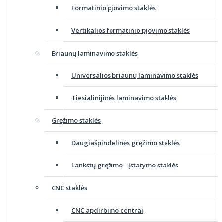
Formatinio pjovimo staklės
Vertikalios formatinio pjovimo staklės
Briaunų laminavimo staklės
Universalios briaunų laminavimo staklės
Tiesialinijinės laminavimo staklės
Gręžimo staklės
Daugiašpindelinės gręžimo staklės
Lankstų gręžimo - įstatymo staklės
CNC staklės
CNC apdirbimo centrai