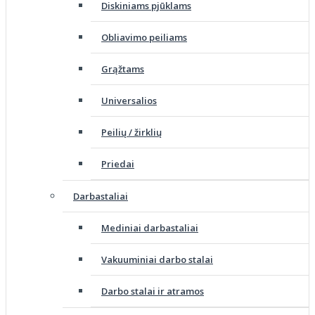
Diskiniams pjūklams
Obliavimo peiliams
Grąžtams
Universalios
Peilių / žirklių
Priedai
Darbastaliai
Mediniai darbastaliai
Vakuuminiai darbo stalai
Darbo stalai ir atramos