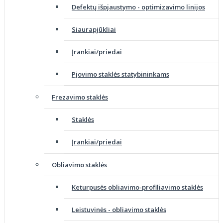
Defektų išpjaustymo - optimizavimo linijos
Siaurapjūkliai
Įrankiai/priedai
Pjovimo staklės statybininkams
Frezavimo staklės
Staklės
Įrankiai/priedai
Obliavimo staklės
Keturpusės obliavimo-profiliavimo staklės
Leistuvinės - obliavimo staklės