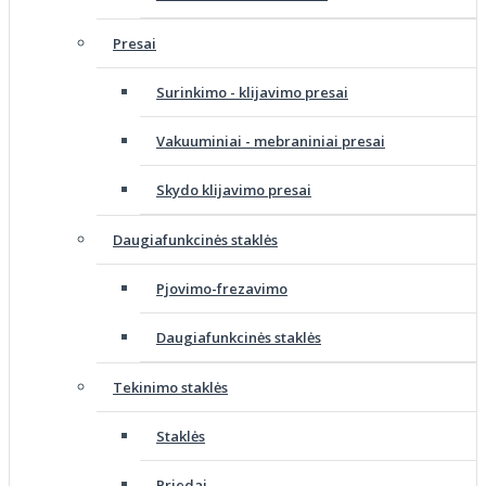
Presai
Surinkimo - klijavimo presai
Vakuuminiai - mebraniniai presai
Skydo klijavimo presai
Daugiafunkcinės staklės
Pjovimo-frezavimo
Daugiafunkcinės staklės
Tekinimo staklės
Staklės
Priedai