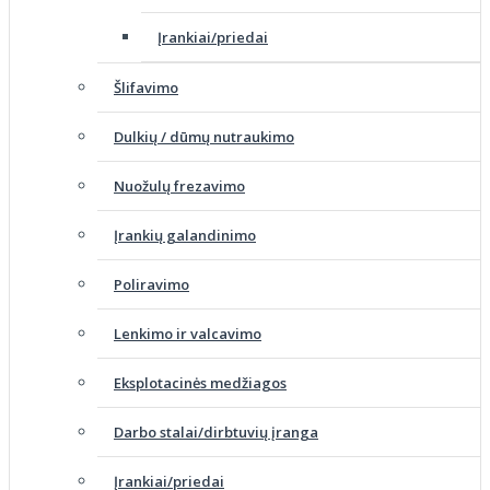
Įrankiai/priedai
Šlifavimo
Dulkių / dūmų nutraukimo
Nuožulų frezavimo
Įrankių galandinimo
Poliravimo
Lenkimo ir valcavimo
Eksplotacinės medžiagos
Darbo stalai/dirbtuvių įranga
Įrankiai/priedai