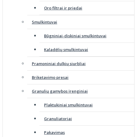
Oro filtrai ir priedai
Smulkintuvai
Būgniniai-diskiniai smulkintuvai
Kaladėlių smulkintuvai
Pramoniniai dulkių siurbliai
Briketavimo presai
Granulių gamybos įrenginiai
Plaktukiniai smulkintuvai
Granuliatoriai
Pakavimas