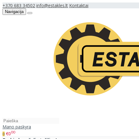
+370 683 34502
info@estakles.lt
Kontaktai
Navigacija
Mano paskyra
00
€0
0