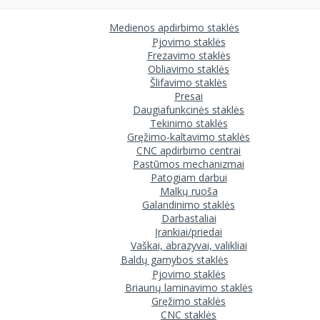
Medienos apdirbimo staklės
Pjovimo staklės
Frezavimo staklės
Obliavimo staklės
Šlifavimo staklės
Presai
Daugiafunkcinės staklės
Tekinimo staklės
Gręžimo-kaltavimo staklės
CNC apdirbimo centrai
Pastūmos mechanizmai
Patogiam darbui
Malkų ruoša
Galandinimo staklės
Darbastaliai
Įrankiai/priedai
Vaškai, abrazyvai, valikliai
Baldų gamybos staklės
Pjovimo staklės
Briaunų laminavimo staklės
Gręžimo staklės
CNC staklės