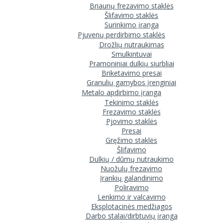
Briaunų frezavimo staklės
Šlifavimo staklės
Surinkimo įranga
Pjuvenų perdirbimo staklės
Drožlių nutraukimas
Smulkintuvai
Pramoniniai dulkių siurbliai
Briketavimo presai
Granulių gamybos įrenginiai
Metalo apdirbimo įranga
Tekinimo staklės
Frezavimo staklės
Pjovimo staklės
Presai
Gręžimo staklės
Šlifavimo
Dulkių / dūmų nutraukimo
Nuožulų frezavimo
Įrankių galandinimo
Poliravimo
Lenkimo ir valcavimo
Eksplotacinės medžiagos
Darbo stalai/dirbtuvių įranga