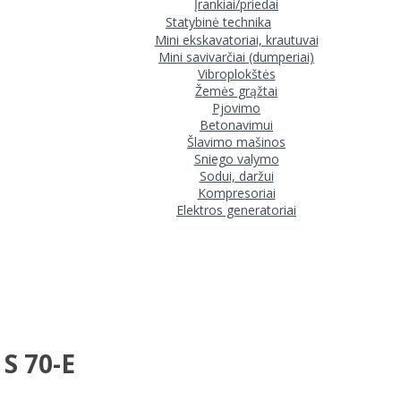
Įrankiai/priedai
Statybinė technika
Mini ekskavatoriai, krautuvai
Mini savivarčiai (dumperiai)
Vibroplokštės
Žemės grąžtai
Pjovimo
Betonavimui
Šlavimo mašinos
Sniego valymo
Sodui, daržui
Kompresoriai
Elektros generatoriai
S 70-E