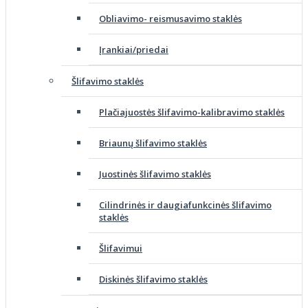
Obliavimo- reismusavimo staklės
Įrankiai/priedai
Šlifavimo staklės
Plačiajuostės šlifavimo-kalibravimo staklės
Briaunų šlifavimo staklės
Juostinės šlifavimo staklės
Cilindrinės ir daugiafunkcinės šlifavimo
staklės
Šlifavimui
Diskinės šlifavimo staklės