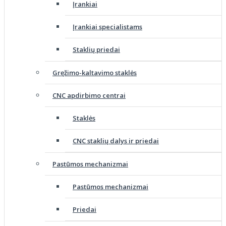
Įrankiai
Įrankiai specialistams
Staklių priedai
Gręžimo-kaltavimo staklės
CNC apdirbimo centrai
Staklės
CNC staklių dalys ir priedai
Pastūmos mechanizmai
Pastūmos mechanizmai
Priedai