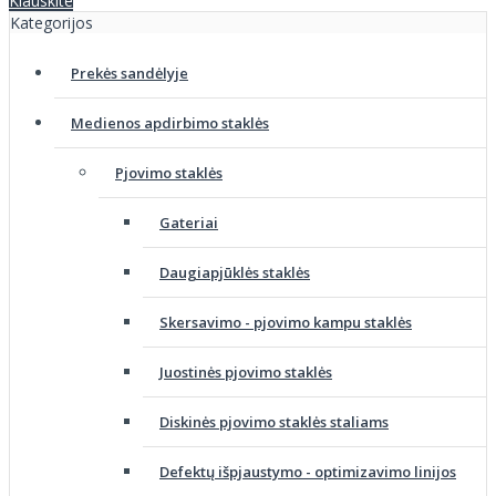
Klauskite
Kategorijos
Prekės sandėlyje
Medienos apdirbimo staklės
Pjovimo staklės
Gateriai
Daugiapjūklės staklės
Skersavimo - pjovimo kampu staklės
Juostinės pjovimo staklės
Diskinės pjovimo staklės staliams
Defektų išpjaustymo - optimizavimo linijos