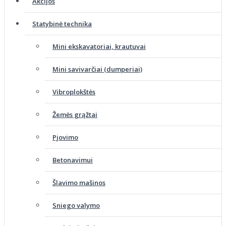
Akcijos
Statybinė technika
Mini ekskavatoriai, krautuvai
Mini savivarčiai (dumperiai)
Vibroplokštės
Žemės grąžtai
Pjovimo
Betonavimui
Šlavimo mašinos
Sniego valymo