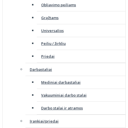
Obliavimo peiliams
Grąžtams
Universalios
Peilių / žirklių
Priedai
Darbastaliai
Mediniai darbastaliai
Vakuuminiai darbo stalai
Darbo stalai ir atramos
Įrankiai/priedai