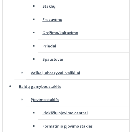
Staklių
Frezavimo
Gręžimo/kaltavimo
Priedai
Spaustuvai
Vaškai, abrazyvai, valikliai
Baldų gamybos staklės
Pjovimo staklės
Plokščių pjovimo centrai
Formatinio pjovimo staklės