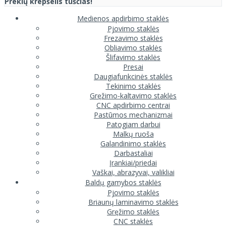
Prekių krepšelis tuščias!
Medienos apdirbimo staklės
Pjovimo staklės
Frezavimo staklės
Obliavimo staklės
Šlifavimo staklės
Presai
Daugiafunkcinės staklės
Tekinimo staklės
Gręžimo-kaltavimo staklės
CNC apdirbimo centrai
Pastūmos mechanizmai
Patogiam darbui
Malkų ruoša
Galandinimo staklės
Darbastaliai
Įrankiai/priedai
Vaškai, abrazyvai, valikliai
Baldų gamybos staklės
Pjovimo staklės
Briaunų laminavimo staklės
Gręžimo staklės
CNC staklės