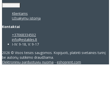
Klientams
Klientams
Užsakymų istorija
Kontaktai
+37068334502
info@estakles.lt
I-IV: 9-18, V: 9-17
2026 © Visos teisės saugomos. Kopijuoti, platinti svetainės turinį
be autorių sutikimo draudžiama.
Elektroninių parduotuvių nuoma
-
eshoprent.com