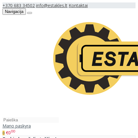
+370 683 34502
info@estakles.lt
Kontaktai
Navigacija
Mano paskyra
00
€0
0