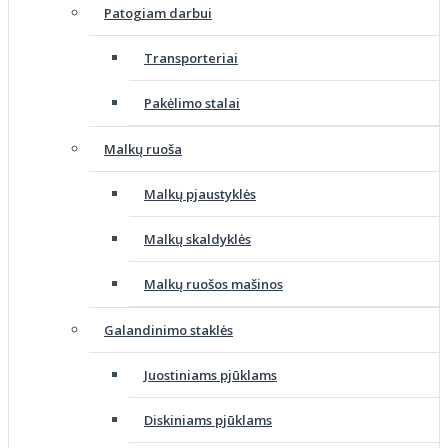
Patogiam darbui
Transporteriai
Pakėlimo stalai
Malkų ruoša
Malkų pjaustyklės
Malkų skaldyklės
Malkų ruošos mašinos
Galandinimo staklės
Juostiniams pjūklams
Diskiniams pjūklams