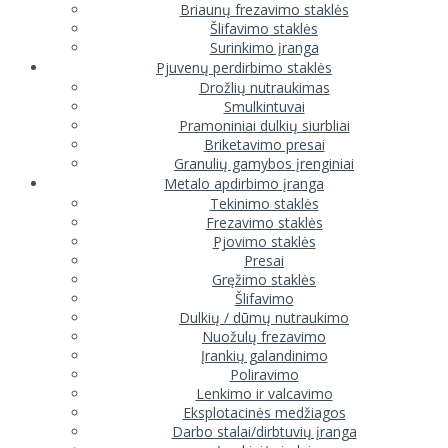
Briaunų frezavimo staklės
Šlifavimo staklės
Surinkimo įranga
Pjuvenų perdirbimo staklės
Drožlių nutraukimas
Smulkintuvai
Pramoniniai dulkių siurbliai
Briketavimo presai
Granulių gamybos įrenginiai
Metalo apdirbimo įranga
Tekinimo staklės
Frezavimo staklės
Pjovimo staklės
Presai
Gręžimo staklės
Šlifavimo
Dulkių / dūmų nutraukimo
Nuožulų frezavimo
Įrankių galandinimo
Poliravimo
Lenkimo ir valcavimo
Eksplotacinės medžiagos
Darbo stalai/dirbtuvių įranga