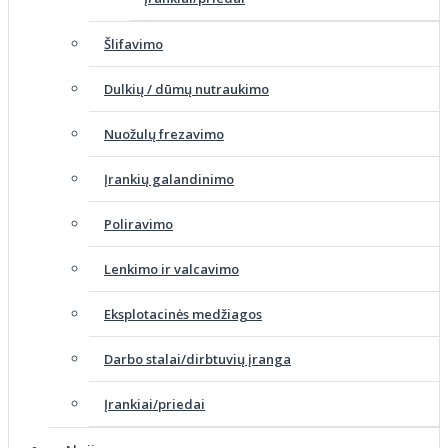
Šlifavimo
Dulkių / dūmų nutraukimo
Nuožulų frezavimo
Įrankių galandinimo
Poliravimo
Lenkimo ir valcavimo
Eksplotacinės medžiagos
Darbo stalai/dirbtuvių įranga
Įrankiai/priedai