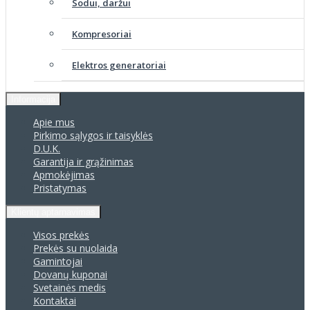
Sodui, daržui
Kompresoriai
Elektros generatoriai
Informacija
Apie mus
Pirkimo sąlygos ir taisyklės
D.U.K.
Garantija ir grąžinimas
Apmokėjimas
Pristatymas
Klientų aptarnavimas
Visos prekės
Prekės su nuolaida
Gamintojai
Dovanų kuponai
Svetainės medis
Kontaktai