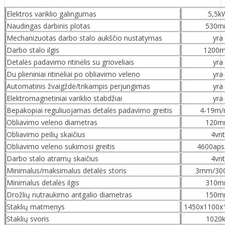
Elektros variklio galingumas
5,5k
Naudingas darbinis plotas
530
Mechanizuotas darbo stalo aukščio nustatymas
yra
Darbo stalo ilgis
1200
Detalės padavimo ritinėlis su grioveliais
yra
Du plieniniai ritinėliai po obliavimo veleno
yra
Automatinis žvaigždė/trikampis perjungimas
yra
Elektromagnetiniai variklio stabdžiai
yra
Bepakopiai reguliuojamas detalės padavimo greitis
4-19m/
Obliavimo veleno diametras
120
Obliavimo peilių skaičius
4vnt
Obliavimo veleno sukimosi greitis
4600aps
Darbo stalo atramų skaičius
4vnt
Minimalus/maksimalus detalės storis
3mm/3
Minimalus detalės ilgis
310
Drožlių nutraukimo antgalio diametras
150
Staklių matmenys
1450x1100
Staklių svoris
1020