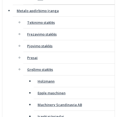
Metalo apdirbimo įranga
Tekinimo staklės
Frezavimo staklės
Pjovimo staklės
Presai
Gręžimo staklės
Holzmann
Epple maschinen
Machinery Scandinavia AB
Įrankiai/priedai