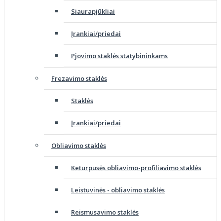
Siaurapjūkliai
Įrankiai/priedai
Pjovimo staklės statybininkams
Frezavimo staklės
Staklės
Įrankiai/priedai
Obliavimo staklės
Keturpusės obliavimo-profiliavimo staklės
Leistuvinės - obliavimo staklės
Reismusavimo staklės