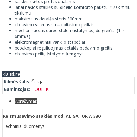
staklės skirtos profesionalams
labai našios staklės su didelio komforto paketu ir išskirtiniu
tikslumu
maksimalus detalės storis 300mm
obliavimo velenas su 4 obliavimo peiliais
mechanizuotas darbo stalo nustatymas, du greičiai (1 ir
6mm/s)
elektromagnetiniai variklio stabdžiai
bepakopiai reguliuojmas detalės padavimo greitis
obliavimo peilių įstatymo įrenginys
Klauskite
Kilmės šalis:
Čekija
Gamintojas:
HOUFEK
Aprašymas
Reismusavimo staklės mod. ALIGATOR A 530
Techniniai duomenys: