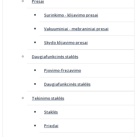
Presai
Surinkimo - klijavimo presai
Vakuuminiai - mebraniniai presai
Skydo klijavimo presai
Daugiafunkcinės staklės
Pjovimo-frezavimo
Daugiafunkcinės staklės
Tekinimo staklės
Staklės
Priedai