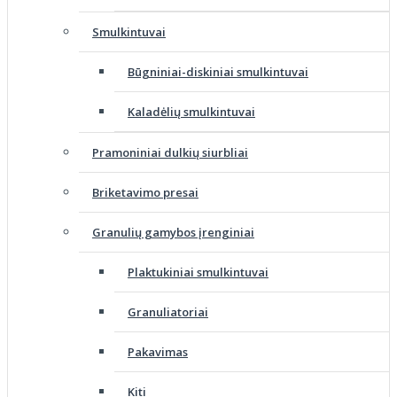
Smulkintuvai
Būgniniai-diskiniai smulkintuvai
Kaladėlių smulkintuvai
Pramoniniai dulkių siurbliai
Briketavimo presai
Granulių gamybos įrenginiai
Plaktukiniai smulkintuvai
Granuliatoriai
Pakavimas
Kiti