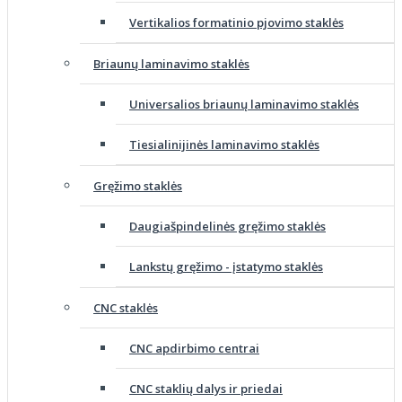
Vertikalios formatinio pjovimo staklės
Briaunų laminavimo staklės
Universalios briaunų laminavimo staklės
Tiesialinijinės laminavimo staklės
Gręžimo staklės
Daugiašpindelinės gręžimo staklės
Lankstų gręžimo - įstatymo staklės
CNC staklės
CNC apdirbimo centrai
CNC staklių dalys ir priedai