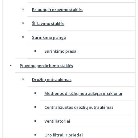
Briaunų frezavimo staklės
Šlifavimo staklės
Surinkimo įranga
Surinkimo presai
Pjuvenų perdirbimo staklės
Drožlių nutraukimas
Medienos drožlių nutraukėjai ir ciklonai
Centralizuotas drožlių nutraukimas
Ventiliatoriai
Oro filtrai ir priedai