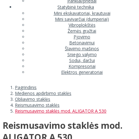
Įrankiai/priedai
Statybinė technika
Mini ekskavatoriai, krautuvai
Mini savivarčiai (dumperiai)
Vibroplokštės
Žemės grąžtai
Pjovimo
Betonavimui
Šlavimo mašinos
Sniego valymo
Sodui, daržui
Kompresoriai
Elektros generatoriai
Pagrindinis
Medienos apdirbimo staklės
Obliavimo staklės
Reismusavimo staklės
Reismusavimo staklės mod. ALIGATOR A 530
Reismusavimo staklės mod.
ALIGATOR A 530