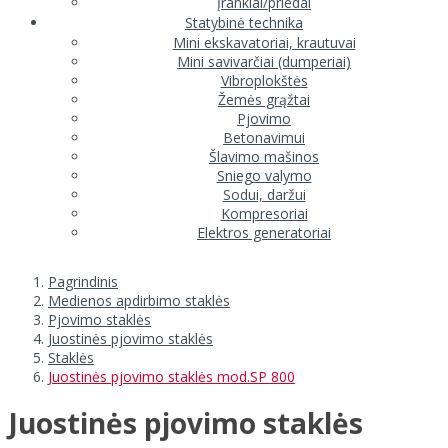
Įrankiai/priedai
Statybinė technika
Mini ekskavatoriai, krautuvai
Mini savivarčiai (dumperiai)
Vibroplokštės
Žemės grąžtai
Pjovimo
Betonavimui
Šlavimo mašinos
Sniego valymo
Sodui, daržui
Kompresoriai
Elektros generatoriai
Pagrindinis
Medienos apdirbimo staklės
Pjovimo staklės
Juostinės pjovimo staklės
Staklės
Juostinės pjovimo staklės mod.SP 800
Juostinės pjovimo staklės