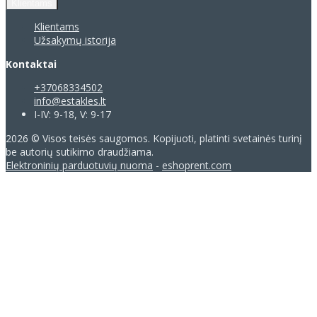
Klientams
Klientams
Užsakymų istorija
Kontaktai
+37068334502
info@estakles.lt
I-IV: 9-18, V: 9-17
2026 © Visos teisės saugomos. Kopijuoti, platinti svetainės turinį
be autorių sutikimo draudžiama.
Elektroninių parduotuvių nuoma
-
eshoprent.com