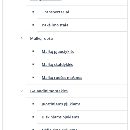
Transporteriai
Pakėlimo stalai
Malkų ruoša
Malkų pjaustyklės
Malkų skaldyklės
Malkų ruošos mašinos
Galandinimo staklės
Juostiniams pjūklams
Diskiniams pjūklams
Obliavimo peiliams