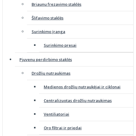
Briaunų frezavimo staklės
Šlifavimo staklės
Surinkimo įranga
Surinkimo presai
Pjuvenų perdirbimo staklės
Drožlių nutraukimas
Medienos drožlių nutraukėjai ir ciklonai
Centralizuotas drožlių nutraukimas
Ventiliatoriai
Oro filtrai ir priedai