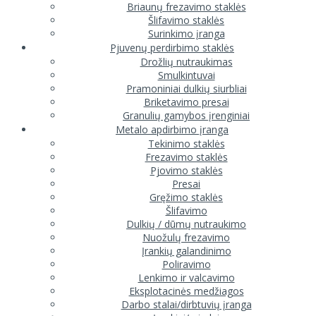
Briaunų frezavimo staklės
Šlifavimo staklės
Surinkimo įranga
Pjuvenų perdirbimo staklės
Drožlių nutraukimas
Smulkintuvai
Pramoniniai dulkių siurbliai
Briketavimo presai
Granulių gamybos įrenginiai
Metalo apdirbimo įranga
Tekinimo staklės
Frezavimo staklės
Pjovimo staklės
Presai
Gręžimo staklės
Šlifavimo
Dulkių / dūmų nutraukimo
Nuožulų frezavimo
Įrankių galandinimo
Poliravimo
Lenkimo ir valcavimo
Eksplotacinės medžiagos
Darbo stalai/dirbtuvių įranga