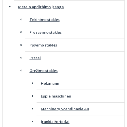
Metalo apdirbimo įranga
Tekinimo staklės
Frezavimo staklės
Pjovimo staklės
Presai
Gręžimo staklės
Holzmann
Epple maschinen
Machinery Scandinavia AB
Įrankiai/priedai