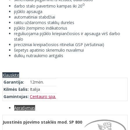
0
darbo stalo pavertimo kampas iki 20
pjūklo apsauga
automatiniai stabdžiai
raktu uždaromos staklių durelės
pjūklo įtempimo indikatorius
reguliuojama pjūklo kriepiančiosios ir apsauga virš darbo
stalo
preciziniai kreipiačiosios ritinėliai GSP (viršutiniai)
šepetys apatinio skriemulio nuvalimui
dulkių nutraukimo antgalis
Klauskite
Garantija:
12mėn.
Kilmės šalis:
Italija
Gamintojas:
Centauro spa.
Aprašymas
Juostinės pjovimo staklės mod. SP 800