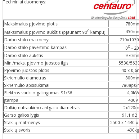
Techniniai duomenys:
Maksimalus pjovimo plotis
780m
0
450m
Maksimalus pjovimo aukštis (pjaunant 90
kampu)
Darbo stalo matmenys
710x103
0
Darbo stalo pavertimo kampas
0
- 20
Darbo stalo aukštis
970m
Min./maks. pjovimo juostos ilgis
5530/56
Pjovimo juostos plotis
40 x 0,
Skriemulio diametras
800m
Skriemulio apsisukimai
780aps/
Elektros variklio galingumas S1/S6
4,0k
Įtampa
400V
Dulkių nutraukimo antgalio diametras
2x120
Garso galios lygis
91,1 dB 
Staklių matmenys
2500 x 1440 
Staklių svoris
490k