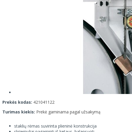
Prekės kodas:
421041122
Turimas kiekis:
Prekė gaminama pagal užsakymą
staklių rėmas suvirinta plieninė konstrukcija
skriemuliai pagaminti iš ketaus, balansuoti