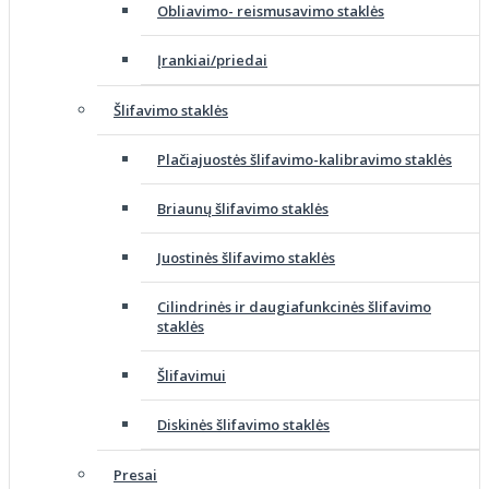
Obliavimo- reismusavimo staklės
Įrankiai/priedai
Šlifavimo staklės
Plačiajuostės šlifavimo-kalibravimo staklės
Briaunų šlifavimo staklės
Juostinės šlifavimo staklės
Cilindrinės ir daugiafunkcinės šlifavimo
staklės
Šlifavimui
Diskinės šlifavimo staklės
Presai