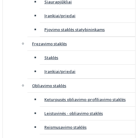
Siaurapjūkliai
Įrankiai/priedai
Pjovimo staklės statybininkams
Frezavimo staklės
Staklės
Įrankiai/priedai
Obliavimo staklės
Keturpusės obliavimo-profiliavimo staklės
Leistuvinės - obliavimo staklės
Reismusavimo staklės