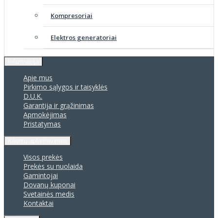
Kompresoriai
Elektros generatoriai
Informacija
Apie mus
Pirkimo sąlygos ir taisyklės
D.U.K.
Garantija ir grąžinimas
Apmokėjimas
Pristatymas
Klientų aptarnavimas
Visos prekės
Prekės su nuolaida
Gamintojai
Dovanų kuponai
Svetainės medis
Kontaktai