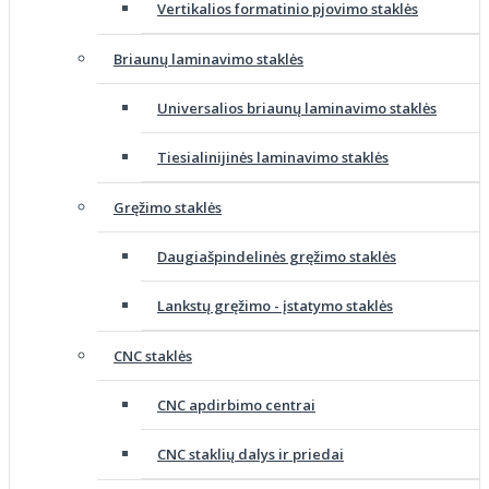
Vertikalios formatinio pjovimo staklės
Briaunų laminavimo staklės
Universalios briaunų laminavimo staklės
Tiesialinijinės laminavimo staklės
Gręžimo staklės
Daugiašpindelinės gręžimo staklės
Lankstų gręžimo - įstatymo staklės
CNC staklės
CNC apdirbimo centrai
CNC staklių dalys ir priedai