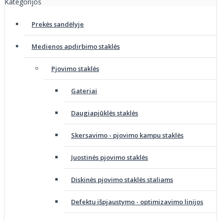
Kategorijos
Prekės sandėlyje
Medienos apdirbimo staklės
Pjovimo staklės
Gateriai
Daugiapjūklės staklės
Skersavimo - pjovimo kampu staklės
Juostinės pjovimo staklės
Diskinės pjovimo staklės staliams
Defektų išpjaustymo - optimizavimo linijos