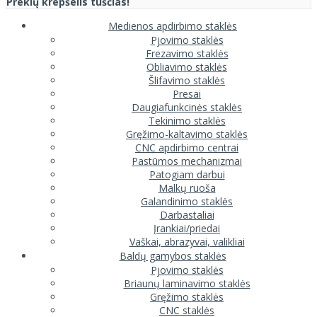
Prekių krepšelis tuščias!
Medienos apdirbimo staklės
Pjovimo staklės
Frezavimo staklės
Obliavimo staklės
Šlifavimo staklės
Presai
Daugiafunkcinės staklės
Tekinimo staklės
Gręžimo-kaltavimo staklės
CNC apdirbimo centrai
Pastūmos mechanizmai
Patogiam darbui
Malkų ruoša
Galandinimo staklės
Darbastaliai
Įrankiai/priedai
Vaškai, abrazyvai, valikliai
Baldų gamybos staklės
Pjovimo staklės
Briaunų laminavimo staklės
Gręžimo staklės
CNC staklės