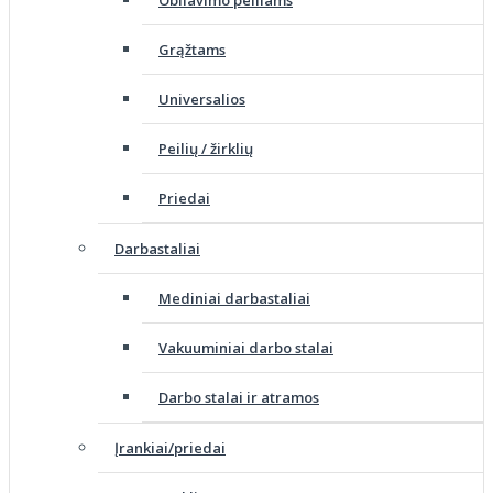
Grąžtams
Universalios
Peilių / žirklių
Priedai
Darbastaliai
Mediniai darbastaliai
Vakuuminiai darbo stalai
Darbo stalai ir atramos
Įrankiai/priedai