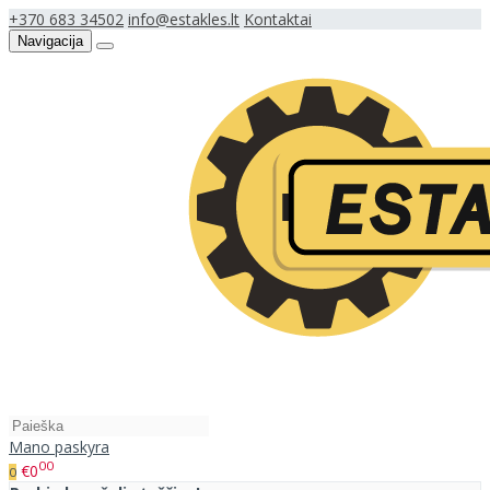
+370 683 34502
info@estakles.lt
Kontaktai
Navigacija
Mano paskyra
00
€0
0