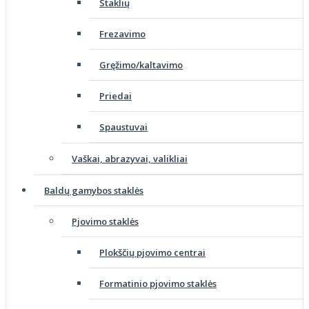
Staklių
Frezavimo
Gręžimo/kaltavimo
Priedai
Spaustuvai
Vaškai, abrazyvai, valikliai
Baldų gamybos staklės
Pjovimo staklės
Plokščių pjovimo centrai
Formatinio pjovimo staklės