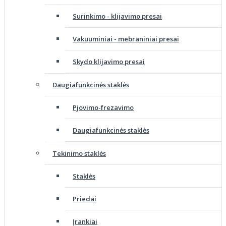
Surinkimo - klijavimo presai
Vakuuminiai - mebraniniai presai
Skydo klijavimo presai
Daugiafunkcinės staklės
Pjovimo-frezavimo
Daugiafunkcinės staklės
Tekinimo staklės
Staklės
Priedai
Įrankiai