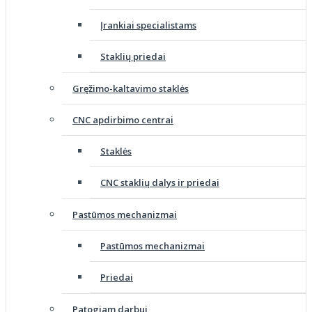
Įrankiai specialistams
Staklių priedai
Gręžimo-kaltavimo staklės
CNC apdirbimo centrai
Staklės
CNC staklių dalys ir priedai
Pastūmos mechanizmai
Pastūmos mechanizmai
Priedai
Patogiam darbui