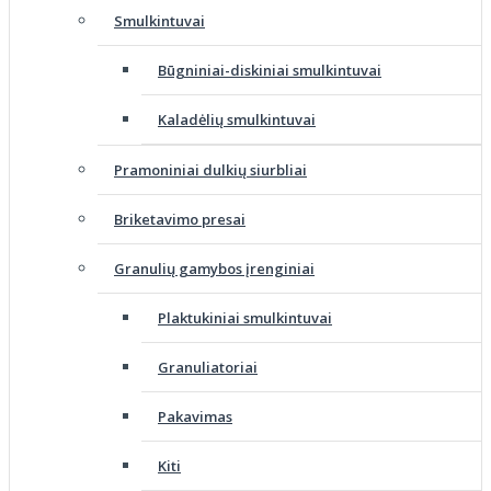
Smulkintuvai
Būgniniai-diskiniai smulkintuvai
Kaladėlių smulkintuvai
Pramoniniai dulkių siurbliai
Briketavimo presai
Granulių gamybos įrenginiai
Plaktukiniai smulkintuvai
Granuliatoriai
Pakavimas
Kiti