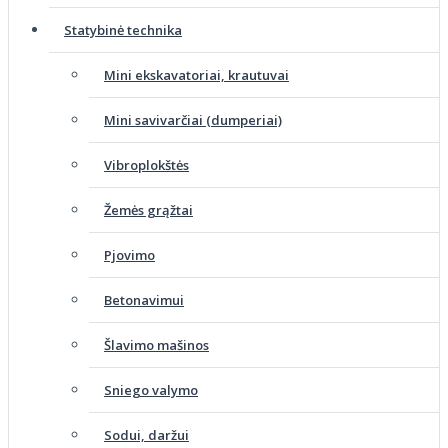
Statybinė technika
Mini ekskavatoriai, krautuvai
Mini savivarčiai (dumperiai)
Vibroplokštės
Žemės grąžtai
Pjovimo
Betonavimui
Šlavimo mašinos
Sniego valymo
Sodui, daržui