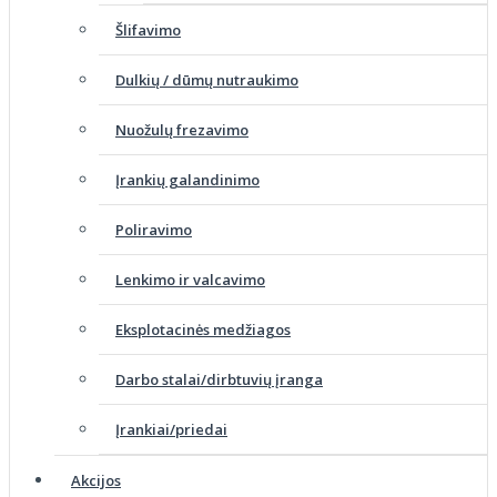
Šlifavimo
Dulkių / dūmų nutraukimo
Nuožulų frezavimo
Įrankių galandinimo
Poliravimo
Lenkimo ir valcavimo
Eksplotacinės medžiagos
Darbo stalai/dirbtuvių įranga
Įrankiai/priedai
Akcijos