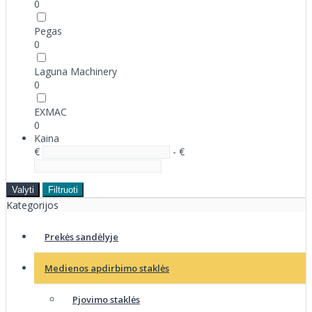
0
Pegas
0
Laguna Machinery
0
EXMAC
0
Kaina
€
- €
Valyti
Filtruoti
Kategorijos
Prekės sandėlyje
Medienos apdirbimo staklės
Pjovimo staklės