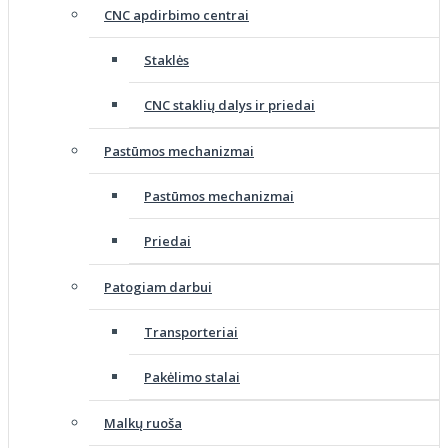
CNC apdirbimo centrai
Staklės
CNC staklių dalys ir priedai
Pastūmos mechanizmai
Pastūmos mechanizmai
Priedai
Patogiam darbui
Transporteriai
Pakėlimo stalai
Malkų ruoša