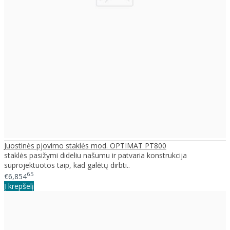
Juostinės pjovimo staklės mod. OPTIMAT PT800
staklės pasižymi dideliu našumu ir patvaria konstrukcija
suprojektuotos taip, kad galėtų dirbti..
65
€6,854
Į krepšelį