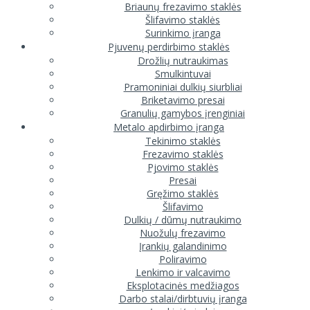
Briaunų frezavimo staklės
Šlifavimo staklės
Surinkimo įranga
Pjuvenų perdirbimo staklės
Drožlių nutraukimas
Smulkintuvai
Pramoniniai dulkių siurbliai
Briketavimo presai
Granulių gamybos įrenginiai
Metalo apdirbimo įranga
Tekinimo staklės
Frezavimo staklės
Pjovimo staklės
Presai
Gręžimo staklės
Šlifavimo
Dulkių / dūmų nutraukimo
Nuožulų frezavimo
Įrankių galandinimo
Poliravimo
Lenkimo ir valcavimo
Eksplotacinės medžiagos
Darbo stalai/dirbtuvių įranga