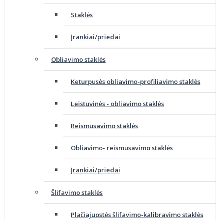
Staklės
Įrankiai/priedai
Obliavimo staklės
Keturpusės obliavimo-profiliavimo staklės
Leistuvinės - obliavimo staklės
Reismusavimo staklės
Obliavimo- reismusavimo staklės
Įrankiai/priedai
Šlifavimo staklės
Plačiajuostės šlifavimo-kalibravimo staklės