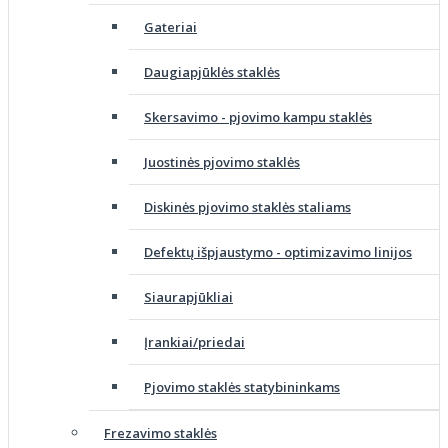
Gateriai
Daugiapjūklės staklės
Skersavimo - pjovimo kampu staklės
Juostinės pjovimo staklės
Diskinės pjovimo staklės staliams
Defektų išpjaustymo - optimizavimo linijos
Siaurapjūkliai
Įrankiai/priedai
Pjovimo staklės statybininkams
Frezavimo staklės