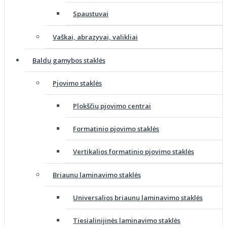
Spaustuvai
Vaškai, abrazyvai, valikliai
Baldų gamybos staklės
Pjovimo staklės
Plokščių pjovimo centrai
Formatinio pjovimo staklės
Vertikalios formatinio pjovimo staklės
Briaunų laminavimo staklės
Universalios briaunų laminavimo staklės
Tiesialinijinės laminavimo staklės