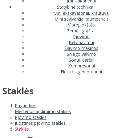
Įrankiai/priedai
Statybinė technika
Mini ekskavatoriai, krautuvai
Mini savivarčiai (dumperiai)
Vibroplokštės
Žemės grąžtai
Pjovimo
Betonavimui
Šlavimo mašinos
Sniego valymo
Sodui, daržui
Kompresoriai
Elektros generatoriai
Staklės
Pagrindinis
Medienos apdirbimo staklės
Pjovimo staklės
Juostinės pjovimo staklės
Staklės