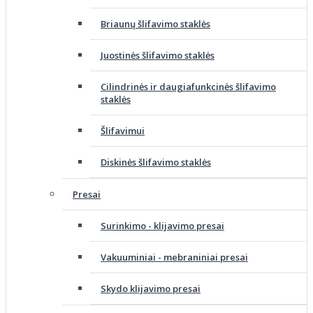
Briaunų šlifavimo staklės
Juostinės šlifavimo staklės
Cilindrinės ir daugiafunkcinės šlifavimo
staklės
Šlifavimui
Diskinės šlifavimo staklės
Presai
Surinkimo - klijavimo presai
Vakuuminiai - mebraniniai presai
Skydo klijavimo presai