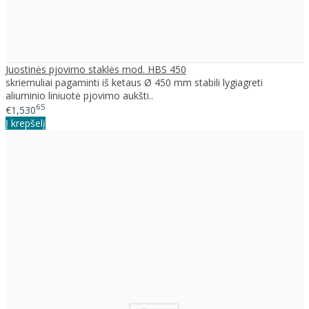
Juostinės pjovimo staklės mod. HBS 450
skriemuliai pagaminti iš ketaus Ø 450 mm stabili lygiagreti
aliuminio liniuotė pjovimo aukšti..
65
€1,530
Į krepšelį