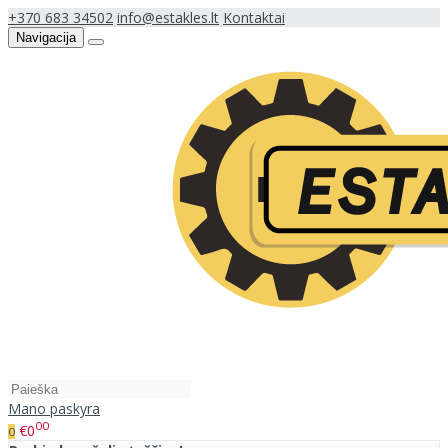
+370 683 34502
info@estakles.lt
Kontaktai
Navigacija
Mano paskyra
00
€0
0