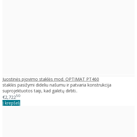
Juostinės pjovimo staklės mod. OPTIMAT PT460
staklės pasižymi dideliu našumu ir patvaria konstrukcija
suprojektuotos taip, kad galėtų dirbti..
50
€2,722
Į krepšelį