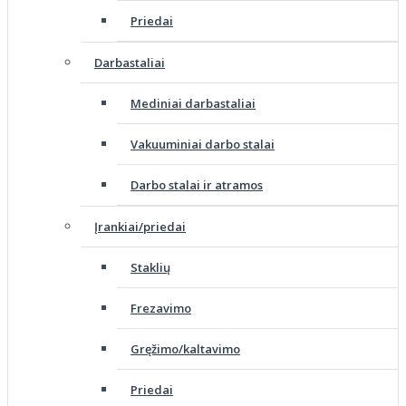
Priedai
Darbastaliai
Mediniai darbastaliai
Vakuuminiai darbo stalai
Darbo stalai ir atramos
Įrankiai/priedai
Staklių
Frezavimo
Gręžimo/kaltavimo
Priedai