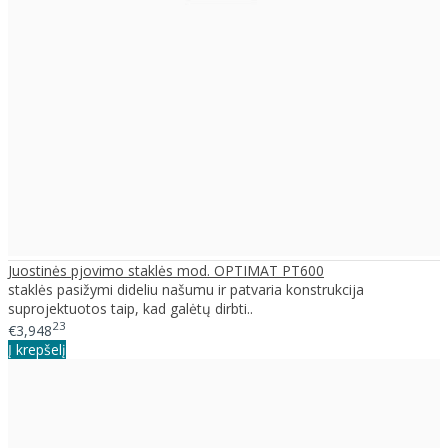
Juostinės pjovimo staklės mod. OPTIMAT PT600
staklės pasižymi dideliu našumu ir patvaria konstrukcija
suprojektuotos taip, kad galėtų dirbti..
23
€3,948
Į krepšelį