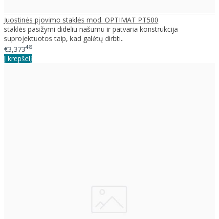
Juostinės pjovimo staklės mod. OPTIMAT PT500
staklės pasižymi dideliu našumu ir patvaria konstrukcija
suprojektuotos taip, kad galėtų dirbti..
48
€3,373
Į krepšelį