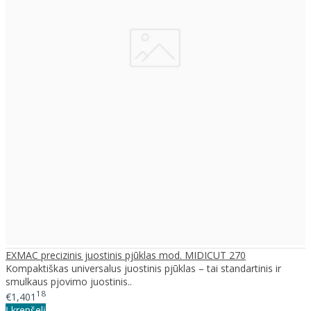
EXMAC precizinis juostinis pjūklas mod. MIDICUT 270
Kompaktiškas universalus juostinis pjūklas – tai standartinis ir
smulkaus pjovimo juostinis..
18
€1,401
Į krepšelį