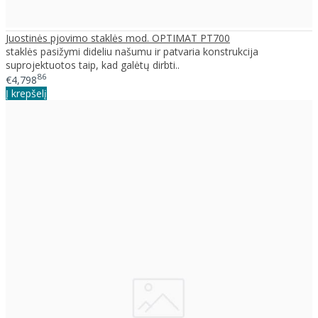
Juostinės pjovimo staklės mod. OPTIMAT PT700
staklės pasižymi dideliu našumu ir patvaria konstrukcija
suprojektuotos taip, kad galėtų dirbti..
86
€4,798
Į krepšelį