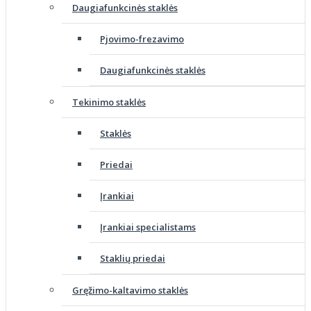
Daugiafunkcinės staklės
Pjovimo-frezavimo
Daugiafunkcinės staklės
Tekinimo staklės
Staklės
Priedai
Įrankiai
Įrankiai specialistams
Staklių priedai
Gręžimo-kaltavimo staklės