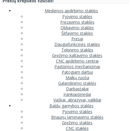
Prekių krepšelis tuščias!
Medienos apdirbimo staklės
Pjovimo staklės
Frezavimo staklės
Obliavimo staklės
Šlifavimo staklės
Presai
Daugiafunkcinės staklės
Tekinimo staklės
Gręžimo-kaltavimo staklės
CNC apdirbimo centrai
Pastūmos mechanizmai
Patogiam darbui
Malkų ruoša
Galandinimo staklės
Darbastaliai
Įrankiai/priedai
Vaškai, abrazyvai, valikliai
Baldų gamybos staklės
Pjovimo staklės
Briaunų laminavimo staklės
Gręžimo staklės
CNC staklės