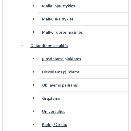
Malkų pjaustyklės
Malkų skaldyklės
Malkų ruošos mašinos
Galandinimo staklės
Juostiniams pjūklams
Diskiniams pjūklams
Obliavimo peiliams
Grąžtams
Universalios
Peilių / žirklių