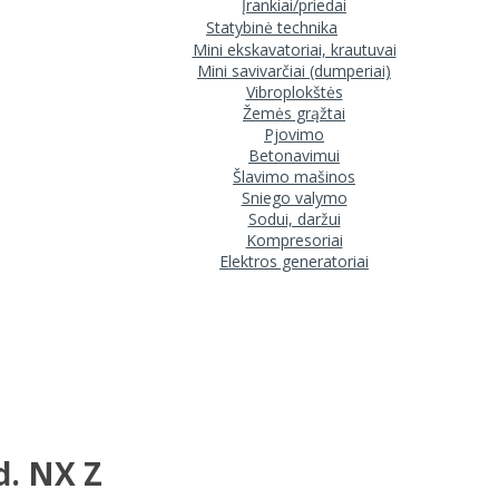
Įrankiai/priedai
Statybinė technika
Mini ekskavatoriai, krautuvai
Mini savivarčiai (dumperiai)
Vibroplokštės
Žemės grąžtai
Pjovimo
Betonavimui
Šlavimo mašinos
Sniego valymo
Sodui, daržui
Kompresoriai
Elektros generatoriai
d. NX Z