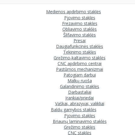
Medienos apdirbimo staklės
Pjovimo staklės
Frezavimo staklės
Obliavimo staklės
Šlifavimo staklės
Presai
Daugiafunkcinės staklės
Tekinimo staklės
Gręžimo-kaltavimo staklės
CNC apdirbimo centrai
Pastūmos mechanizmai
Patogiam darbui
Malkų ruoša
Galandinimo staklės
Darbastaliai
Įrankiai/priedai
Vaškai, abrazyvai, valikliai
Baldų gamybos staklės
Pjovimo staklės
Briaunų laminavimo staklės
Gręžimo staklės
CNC staklės