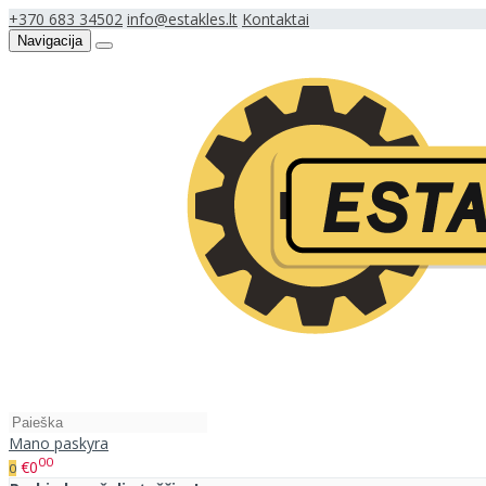
+370 683 34502
info@estakles.lt
Kontaktai
Navigacija
Mano paskyra
00
€0
0