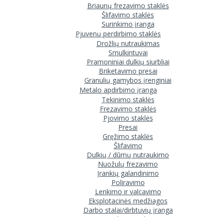
Briaunų frezavimo staklės
Šlifavimo staklės
Surinkimo įranga
Pjuvenų perdirbimo staklės
Drožlių nutraukimas
Smulkintuvai
Pramoniniai dulkių siurbliai
Briketavimo presai
Granulių gamybos įrenginiai
Metalo apdirbimo įranga
Tekinimo staklės
Frezavimo staklės
Pjovimo staklės
Presai
Gręžimo staklės
Šlifavimo
Dulkių / dūmų nutraukimo
Nuožulų frezavimo
Įrankių galandinimo
Poliravimo
Lenkimo ir valcavimo
Eksplotacinės medžiagos
Darbo stalai/dirbtuvių įranga