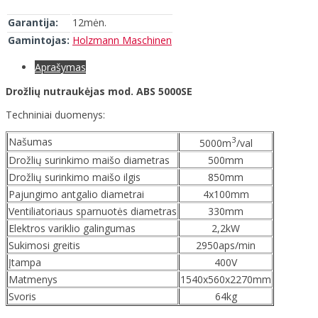
Garantija:
12mėn.
Gamintojas:
Holzmann Maschinen
Aprašymas
Drožlių nutraukėjas mod. ABS 5000SE
Techniniai duomenys:
3
Našumas
5000m
/val
Drožlių surinkimo maišo diametras
500mm
Drožlių surinkimo maišo ilgis
850mm
Pajungimo antgalio diametrai
4x100mm
Ventiliatoriaus sparnuotės diametras
330mm
Elektros variklio galingumas
2,2kW
Sukimosi greitis
2950aps/min
Įtampa
400V
Matmenys
1540x560x2270mm
Svoris
64kg