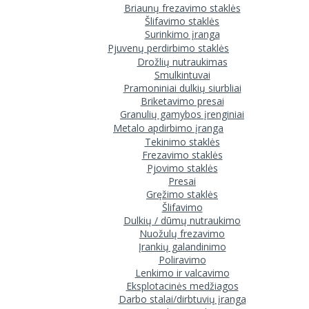
Briaunų frezavimo staklės
Šlifavimo staklės
Surinkimo įranga
Pjuvenų perdirbimo staklės
Drožlių nutraukimas
Smulkintuvai
Pramoniniai dulkių siurbliai
Briketavimo presai
Granulių gamybos įrenginiai
Metalo apdirbimo įranga
Tekinimo staklės
Frezavimo staklės
Pjovimo staklės
Presai
Gręžimo staklės
Šlifavimo
Dulkių / dūmų nutraukimo
Nuožulų frezavimo
Įrankių galandinimo
Poliravimo
Lenkimo ir valcavimo
Eksplotacinės medžiagos
Darbo stalai/dirbtuvių įranga