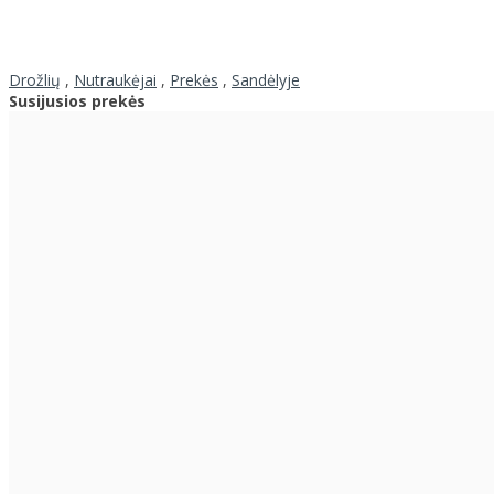
Drožlių
,
Nutraukėjai
,
Prekės
,
Sandėlyje
Susijusios prekės