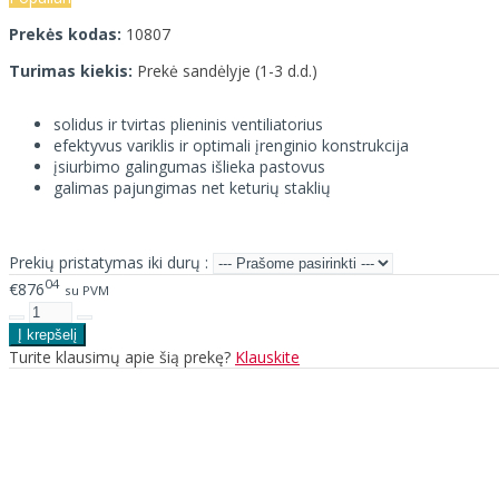
Prekės kodas:
10807
Turimas kiekis:
Prekė sandėlyje (1-3 d.d.)
solidus ir tvirtas plieninis ventiliatorius
efektyvus variklis ir optimali įrenginio konstrukcija
įsiurbimo galingumas išlieka pastovus
galimas pajungimas net keturių staklių
Prekių pristatymas iki durų :
04
€876
su PVM
Turite klausimų apie šią prekę?
Klauskite