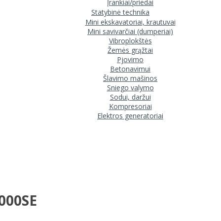
Įrankiai/priedai
Statybinė technika
Mini ekskavatoriai, krautuvai
Mini savivarčiai (dumperiai)
Vibroplokštės
Žemės grąžtai
Pjovimo
Betonavimui
Šlavimo mašinos
Sniego valymo
Sodui, daržui
Kompresoriai
Elektros generatoriai
5000SE