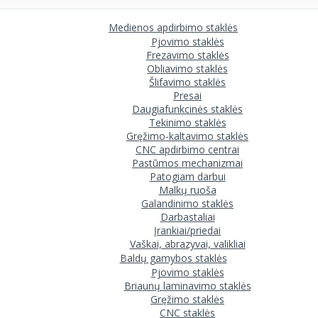
Medienos apdirbimo staklės
Pjovimo staklės
Frezavimo staklės
Obliavimo staklės
Šlifavimo staklės
Presai
Daugiafunkcinės staklės
Tekinimo staklės
Gręžimo-kaltavimo staklės
CNC apdirbimo centrai
Pastūmos mechanizmai
Patogiam darbui
Malkų ruoša
Galandinimo staklės
Darbastaliai
Įrankiai/priedai
Vaškai, abrazyvai, valikliai
Baldų gamybos staklės
Pjovimo staklės
Briaunų laminavimo staklės
Gręžimo staklės
CNC staklės