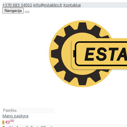
+370 683 34502
info@estakles.lt
Kontaktai
Navigacija
Mano paskyra
00
€0
0