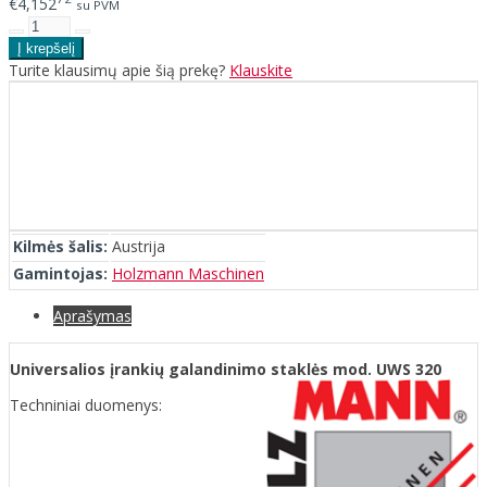
€4,152
su PVM
Turite klausimų apie šią prekę?
Klauskite
Kilmės šalis:
Austrija
Gamintojas:
Holzmann Maschinen
Aprašymas
Universalios įrankių galandinimo staklės mod. UWS 320
Techniniai duomenys: