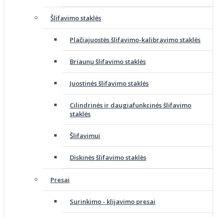
Šlifavimo staklės
Plačiajuostės šlifavimo-kalibravimo staklės
Briaunų šlifavimo staklės
Juostinės šlifavimo staklės
Cilindrinės ir daugiafunkcinės šlifavimo
staklės
Šlifavimui
Diskinės šlifavimo staklės
Presai
Surinkimo - klijavimo presai