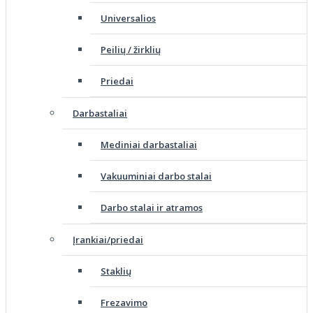
Universalios
Peilių / žirklių
Priedai
Darbastaliai
Mediniai darbastaliai
Vakuuminiai darbo stalai
Darbo stalai ir atramos
Įrankiai/priedai
Staklių
Frezavimo