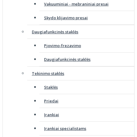
Vakuuminiai - mebraniniai presai
Skydo klijavimo presai
Daugiafunkcinės staklės
Pjovimo-frezavimo
Daugiafunkcinės staklės
Tekinimo staklės
Staklės
Priedai
Įrankiai
Įrankiai specialistams