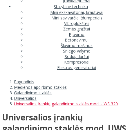
Įrankiai/priedai
Statybinė technika
Mini ekskavatoriai, krautuvai
Mini savivarčiai (dumperiai)
Vibroplokštės
Žemės grąžtai
Pjovimo
Betonavimui
Šlavimo mašinos
Sniego valymo
Sodui, daržui
Kompresoriai
Elektros generatoriai
Pagrindinis
Medienos apdirbimo staklės
Galandinimo staklės
Universalios
Universalios įrankių galandinimo staklės mod. UWS 320
Universalios įrankių
galandinimo staklės mod. UWS