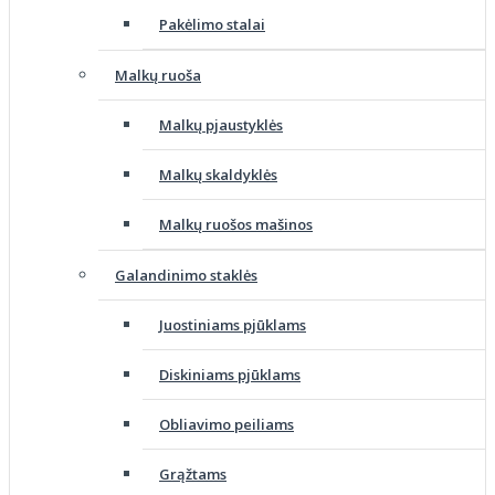
Pakėlimo stalai
Malkų ruoša
Malkų pjaustyklės
Malkų skaldyklės
Malkų ruošos mašinos
Galandinimo staklės
Juostiniams pjūklams
Diskiniams pjūklams
Obliavimo peiliams
Grąžtams