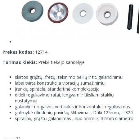
Prekės kodas:
12714
Turimas kiekis:
Prekė tiekėjo sandėlyje
skirtos grąžtų, frezų, tekinimo peilių ir t.t. galandinimui
labai tvirta konstrukcija vibracijų sumažinimui
įrankių spintelė, standartinė komplektacija
dideli reguliavimo ratai, lengvam ir tiksliam staklių
nustatymui
galandinimo galvos vertikalus ir horizontalus reguliavimas
galimybė cilindrinių paviršių šlifavimas, D-iki 125mm, L-320
spiralinių grąžtų galandimas , nuo 5mm iki 32mm diametro
72