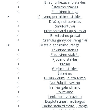
Briaunų frezavimo staklės
Šlifavimo staklės
Surinkimo įranga
Pjuvenų perdirbimo staklės
Drožlių nutraukimas
Smulkintuvai
Pramoniniai dulkių siurbliai
Briketavimo presai
Granulių gamybos įrenginiai
Metalo apdirbimo įranga
Tekinimo staklės
Frezavimo staklės
Pjovimo staklės
Presai
Gręžimo staklės
Šlifavimo
Dulkių / dūmų nutraukimo
Nuožulų frezavimo
Įrankių galandinimo
Poliravimo
Lenkimo ir valcavimo
Eksplotacinės medžiagos
Darbo stalai/dirbtuvių įranga