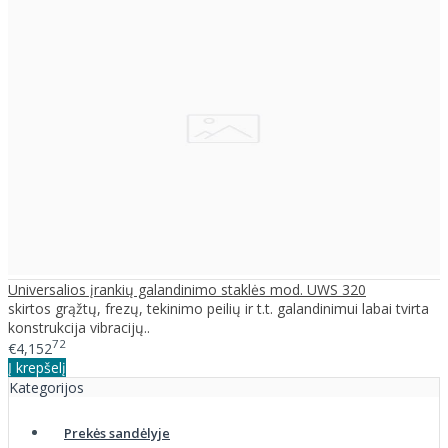
Universalios įrankių galandinimo staklės mod. UWS 320
skirtos grąžtų, frezų, tekinimo peilių ir t.t. galandinimui labai tvirta
konstrukcija vibracijų..
72
€4,152
Į krepšelį
Kategorijos
Prekės sandėlyje