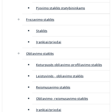
Pjovimo staklės statybininkams
Frezavimo staklės
Staklės
Įrankiai/priedai
Obliavimo staklės
Keturpusės obliavimo-profiliavimo staklės
Leistuvinės - obliavimo staklės
Reismusavimo staklės
Obliavimo- reismusavimo staklės
Įrankiai/priedai