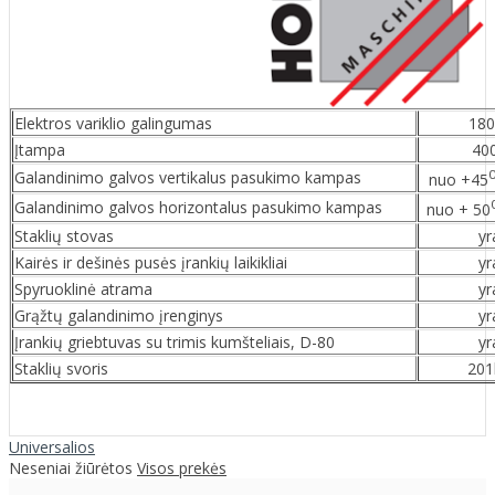
Elektros variklio galingumas
18
Įtampa
40
Galandinimo galvos vertikalus pasukimo kampas
nuo +45
Galandinimo galvos horizontalus pasukimo kampas
nuo + 50
Staklių stovas
yr
Kairės ir dešinės pusės įrankių laikikliai
yr
Spyruoklinė atrama
yr
Grąžtų galandinimo įrenginys
yr
Įrankių griebtuvas su trimis kumšteliais, D-80
yr
Staklių svoris
201
Universalios
Neseniai žiūrėtos
Visos prekės