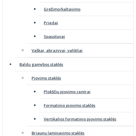
Gręžimo/kaltavimo
Priedai
Spaustuvai
Vaškai, abrazyvai, valikliai
Baldų gamybos staklės
Pjovimo staklės
Plokščių pjovimo centrai
Formatinio pjovimo staklės
Vertikalios formatinio pjovimo staklės
Briaunų laminavimo staklės