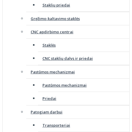
Staklių priedai
Gręžimo-kaltavimo staklės
CNC apdirbimo centrai
Staklės
CNC staklių dalys ir priedai
Pastūmos mechanizmai
Pastūmos mechanizmai
Priedai
Patogiam darbui
Transporteriai