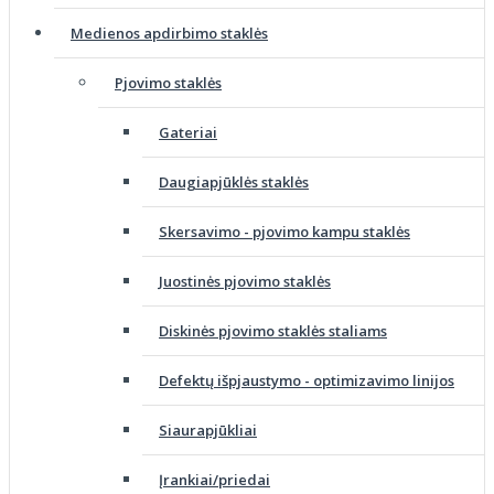
Medienos apdirbimo staklės
Pjovimo staklės
Gateriai
Daugiapjūklės staklės
Skersavimo - pjovimo kampu staklės
Juostinės pjovimo staklės
Diskinės pjovimo staklės staliams
Defektų išpjaustymo - optimizavimo linijos
Siaurapjūkliai
Įrankiai/priedai