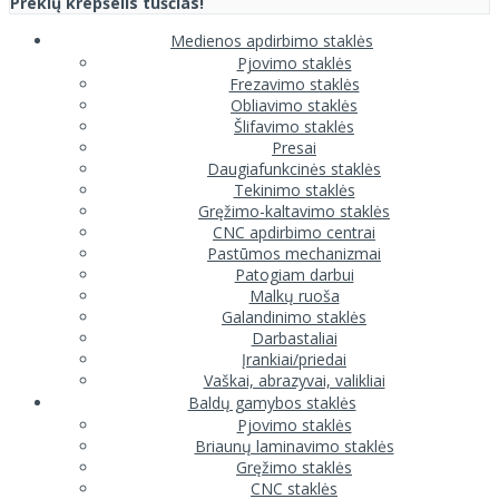
Prekių krepšelis tuščias!
Medienos apdirbimo staklės
Pjovimo staklės
Frezavimo staklės
Obliavimo staklės
Šlifavimo staklės
Presai
Daugiafunkcinės staklės
Tekinimo staklės
Gręžimo-kaltavimo staklės
CNC apdirbimo centrai
Pastūmos mechanizmai
Patogiam darbui
Malkų ruoša
Galandinimo staklės
Darbastaliai
Įrankiai/priedai
Vaškai, abrazyvai, valikliai
Baldų gamybos staklės
Pjovimo staklės
Briaunų laminavimo staklės
Gręžimo staklės
CNC staklės