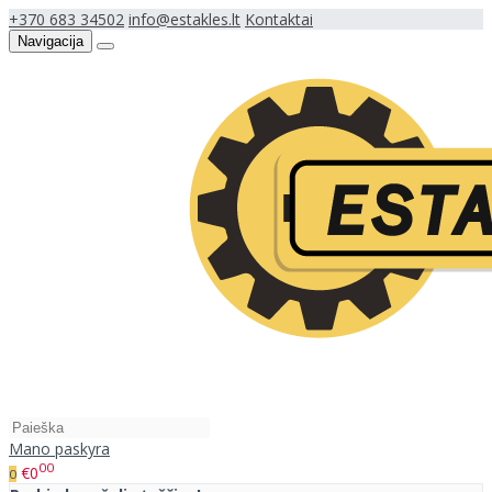
+370 683 34502
info@estakles.lt
Kontaktai
Navigacija
Mano paskyra
00
€0
0