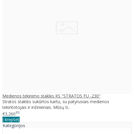
Medienos tekinimo staklės KS "STRATOS FU -230"
Stratos staklės sukūrtos kartu, su patyrusiais medienos
tekintotojais ir inžinieriais. Mūsų ti..
95
€3,260
Į krepšelį
Kategorijos