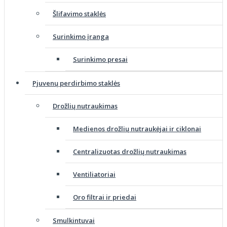
Šlifavimo staklės
Surinkimo įranga
Surinkimo presai
Pjuvenų perdirbimo staklės
Drožlių nutraukimas
Medienos drožlių nutraukėjai ir ciklonai
Centralizuotas drožlių nutraukimas
Ventiliatoriai
Oro filtrai ir priedai
Smulkintuvai