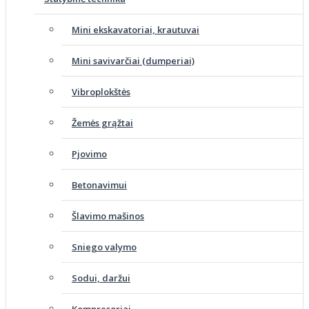
Mini ekskavatoriai, krautuvai
Mini savivarčiai (dumperiai)
Vibroplokštės
Žemės grąžtai
Pjovimo
Betonavimui
Šlavimo mašinos
Sniego valymo
Sodui, daržui
Kompresoriai