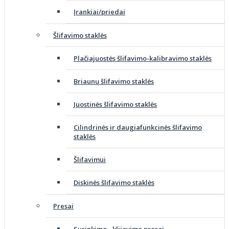
Įrankiai/priedai
Šlifavimo staklės
Plačiajuostės šlifavimo-kalibravimo staklės
Briaunų šlifavimo staklės
Juostinės šlifavimo staklės
Cilindrinės ir daugiafunkcinės šlifavimo
staklės
Šlifavimui
Diskinės šlifavimo staklės
Presai
Surinkimo - klijavimo presai