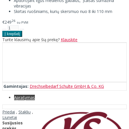
Apdorojant ilgus medienos gabalus, įtaisas sumažina
vibracijas
Skirtas ruošiniams, kurių skersmuo nuo 8 iki 110 mm
26
€249
su PVM
Turite klausimų apie šią prekę?
Klauskite
Gamintojas:
Drechselbedarf Schulte GmbH & Co. KG
Aprašymas
Priedai
,
Staklių
,
Liunetai
Susijusios
prekės