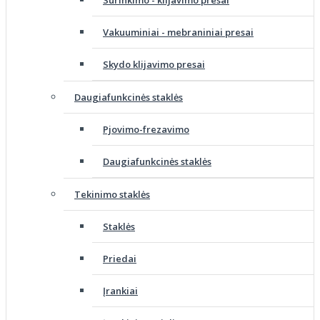
Vakuuminiai - mebraniniai presai
Skydo klijavimo presai
Daugiafunkcinės staklės
Pjovimo-frezavimo
Daugiafunkcinės staklės
Tekinimo staklės
Staklės
Priedai
Įrankiai