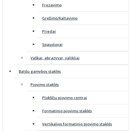
Frezavimo
Gręžimo/kaltavimo
Priedai
Spaustuvai
Vaškai, abrazyvai, valikliai
Baldų gamybos staklės
Pjovimo staklės
Plokščių pjovimo centrai
Formatinio pjovimo staklės
Vertikalios formatinio pjovimo staklės