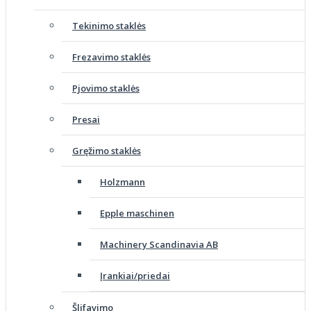
Tekinimo staklės
Frezavimo staklės
Pjovimo staklės
Presai
Gręžimo staklės
Holzmann
Epple maschinen
Machinery Scandinavia AB
Įrankiai/priedai
Šlifavimo