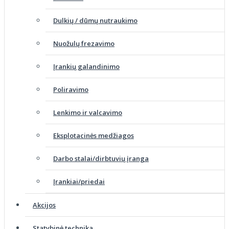
Dulkių / dūmų nutraukimo
Nuožulų frezavimo
Įrankių galandinimo
Poliravimo
Lenkimo ir valcavimo
Eksplotacinės medžiagos
Darbo stalai/dirbtuvių įranga
Įrankiai/priedai
Akcijos
Statybinė technika