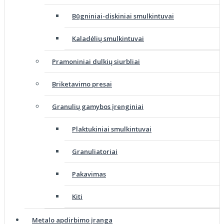
Būgniniai-diskiniai smulkintuvai
Kaladėlių smulkintuvai
Pramoniniai dulkių siurbliai
Briketavimo presai
Granulių gamybos įrenginiai
Plaktukiniai smulkintuvai
Granuliatoriai
Pakavimas
Kiti
Metalo apdirbimo įranga