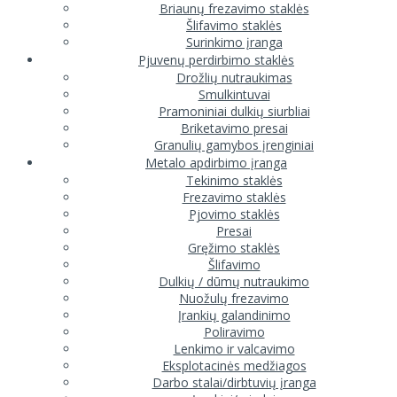
Briaunų frezavimo staklės
Šlifavimo staklės
Surinkimo įranga
Pjuvenų perdirbimo staklės
Drožlių nutraukimas
Smulkintuvai
Pramoniniai dulkių siurbliai
Briketavimo presai
Granulių gamybos įrenginiai
Metalo apdirbimo įranga
Tekinimo staklės
Frezavimo staklės
Pjovimo staklės
Presai
Gręžimo staklės
Šlifavimo
Dulkių / dūmų nutraukimo
Nuožulų frezavimo
Įrankių galandinimo
Poliravimo
Lenkimo ir valcavimo
Eksplotacinės medžiagos
Darbo stalai/dirbtuvių įranga