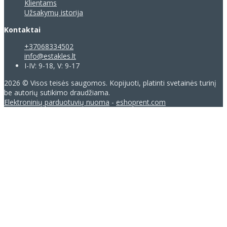
Klientams
Užsakymų istorija
Kontaktai
+37068334502
info@estakles.lt
I-IV: 9-18, V: 9-17
2026 © Visos teisės saugomos. Kopijuoti, platinti svetainės turinį
be autorių sutikimo draudžiama.
Elektroninių parduotuvių nuoma
-
eshoprent.com