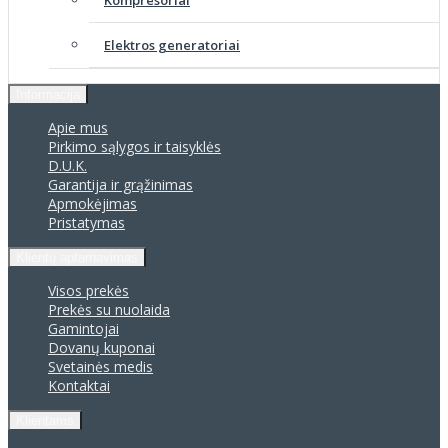
Elektros generatoriai
Informacija
Apie mus
Pirkimo sąlygos ir taisyklės
D.U.K.
Garantija ir grąžinimas
Apmokėjimas
Pristatymas
Klientų aptarnavimas
Visos prekės
Prekės su nuolaida
Gamintojai
Dovanų kuponai
Svetainės medis
Kontaktai
Klientams