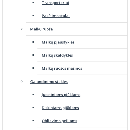
Transporteriai
Pakėlimo stalai
Malkų ruoša
Malkų pjaustyklės
Malkų skaldyklės
Malkų ruošos mašinos
Galandinimo staklės
Juostiniams pjūklams
Diskiniams pjūklams
Obliavimo peiliams