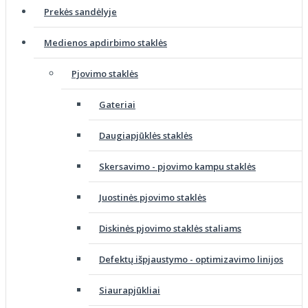
Prekės sandėlyje
Medienos apdirbimo staklės
Pjovimo staklės
Gateriai
Daugiapjūklės staklės
Skersavimo - pjovimo kampu staklės
Juostinės pjovimo staklės
Diskinės pjovimo staklės staliams
Defektų išpjaustymo - optimizavimo linijos
Siaurapjūkliai