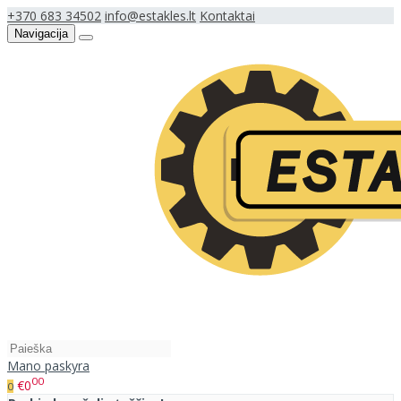
+370 683 34502
info@estakles.lt
Kontaktai
Navigacija
Mano paskyra
00
€0
0