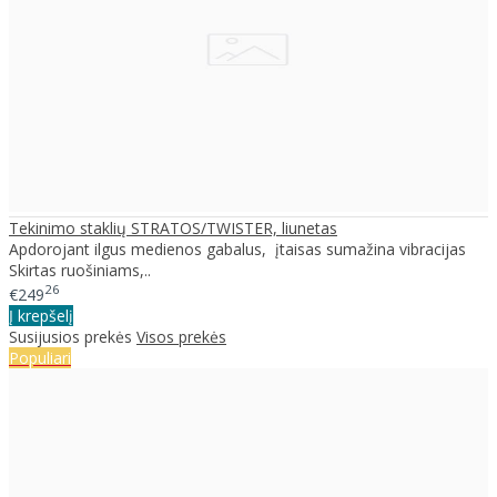
Tekinimo staklių STRATOS/TWISTER, liunetas
Apdorojant ilgus medienos gabalus, įtaisas sumažina vibracijas
Skirtas ruošiniams,..
26
€249
Į krepšelį
Susijusios prekės
Visos prekės
Populiari