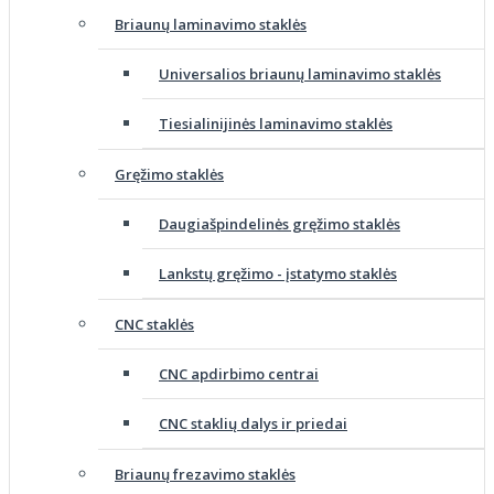
Briaunų laminavimo staklės
Universalios briaunų laminavimo staklės
Tiesialinijinės laminavimo staklės
Gręžimo staklės
Daugiašpindelinės gręžimo staklės
Lankstų gręžimo - įstatymo staklės
CNC staklės
CNC apdirbimo centrai
CNC staklių dalys ir priedai
Briaunų frezavimo staklės