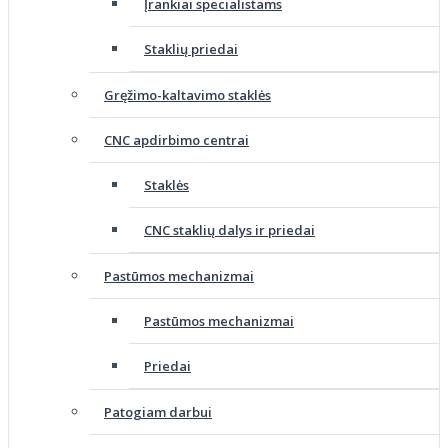
Įrankiai specialistams
Staklių priedai
Gręžimo-kaltavimo staklės
CNC apdirbimo centrai
Staklės
CNC staklių dalys ir priedai
Pastūmos mechanizmai
Pastūmos mechanizmai
Priedai
Patogiam darbui