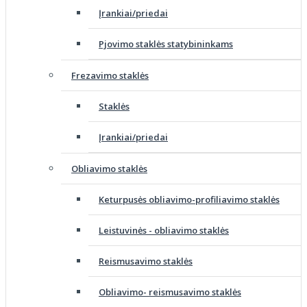
Įrankiai/priedai
Pjovimo staklės statybininkams
Frezavimo staklės
Staklės
Įrankiai/priedai
Obliavimo staklės
Keturpusės obliavimo-profiliavimo staklės
Leistuvinės - obliavimo staklės
Reismusavimo staklės
Obliavimo- reismusavimo staklės