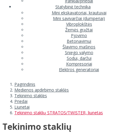
Įrankiai/priedai
Statybinė technika
Mini ekskavatoriai, krautuvai
Mini savivarčiai (dumperiai)
Vibroplokštės
Žemės grąžtai
Pjovimo
Betonavimui
Šlavimo mašinos
Sniego valymo
Sodui, daržui
Kompresoriai
Elektros generatoriai
Pagrindinis
Medienos apdirbimo staklės
Tekinimo staklės
Priedai
Liunetai
Tekinimo staklių STRATOS/TWISTER, liunetas
Tekinimo staklių