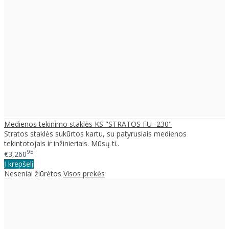
Medienos tekinimo staklės KS "STRATOS FU -230"
Stratos staklės sukūrtos kartu, su patyrusiais medienos
tekintotojais ir inžinieriais. Mūsų ti..
95
€3,260
Į krepšelį
Neseniai žiūrėtos
Visos prekės