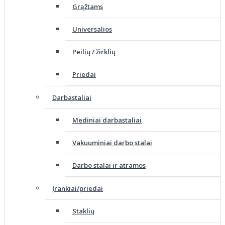
Grąžtams
Universalios
Peilių / žirklių
Priedai
Darbastaliai
Mediniai darbastaliai
Vakuuminiai darbo stalai
Darbo stalai ir atramos
Įrankiai/priedai
Staklių