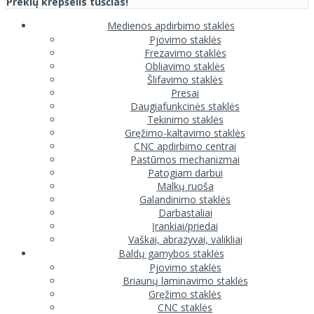
Prekių krepšelis tuščias!
Medienos apdirbimo staklės
Pjovimo staklės
Frezavimo staklės
Obliavimo staklės
Šlifavimo staklės
Presai
Daugiafunkcinės staklės
Tekinimo staklės
Gręžimo-kaltavimo staklės
CNC apdirbimo centrai
Pastūmos mechanizmai
Patogiam darbui
Malkų ruoša
Galandinimo staklės
Darbastaliai
Įrankiai/priedai
Vaškai, abrazyvai, valikliai
Baldų gamybos staklės
Pjovimo staklės
Briaunų laminavimo staklės
Gręžimo staklės
CNC staklės