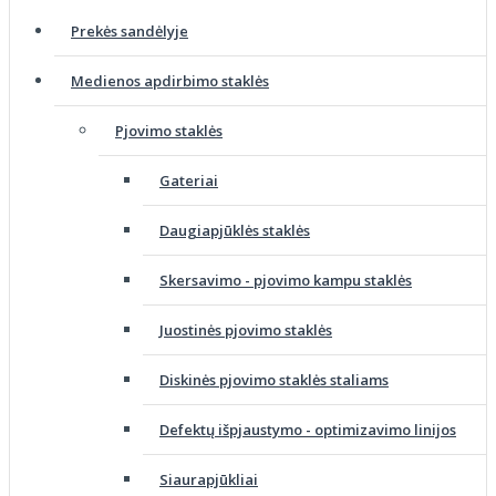
Prekės sandėlyje
Medienos apdirbimo staklės
Pjovimo staklės
Gateriai
Daugiapjūklės staklės
Skersavimo - pjovimo kampu staklės
Juostinės pjovimo staklės
Diskinės pjovimo staklės staliams
Defektų išpjaustymo - optimizavimo linijos
Siaurapjūkliai