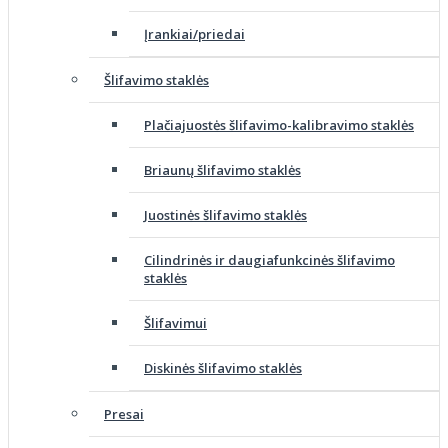
Įrankiai/priedai
Šlifavimo staklės
Plačiajuostės šlifavimo-kalibravimo staklės
Briaunų šlifavimo staklės
Juostinės šlifavimo staklės
Cilindrinės ir daugiafunkcinės šlifavimo
staklės
Šlifavimui
Diskinės šlifavimo staklės
Presai