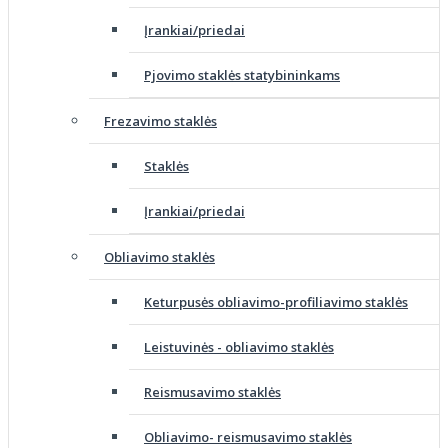
Įrankiai/priedai
Pjovimo staklės statybininkams
Frezavimo staklės
Staklės
Įrankiai/priedai
Obliavimo staklės
Keturpusės obliavimo-profiliavimo staklės
Leistuvinės - obliavimo staklės
Reismusavimo staklės
Obliavimo- reismusavimo staklės