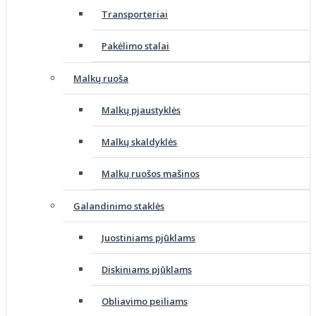
Transporteriai
Pakėlimo stalai
Malkų ruoša
Malkų pjaustyklės
Malkų skaldyklės
Malkų ruošos mašinos
Galandinimo staklės
Juostiniams pjūklams
Diskiniams pjūklams
Obliavimo peiliams