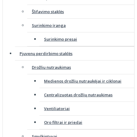
Šlifavimo staklės
Surinkimo įranga
Surinkimo presai
Pjuvenų perdirbimo staklės
Drožlių nutraukimas
Medienos drožlių nutraukėjai ir ciklonai
Centralizuotas drožlių nutraukimas
Ventiliatoriai
Oro filtrai ir priedai
Smulkintuvai