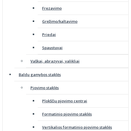
Frezavimo
Gręžimo/kaltavimo
Priedai
Spaustuvai
Vaškai, abrazyvai, valikliai
Baldų gamybos staklės
Pjovimo staklės
Plokščių pjovimo centrai
Formatinio pjovimo staklės
Vertikalios formatinio pjovimo staklės