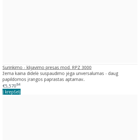
Surinkimo - klijavimo presas mod. RPZ 3000
žema kaina didelė suspaudimo jėga unversalumas - daug
papildomos įrangos paprastas aptarnav..
84
€5,570
Į krepšelį