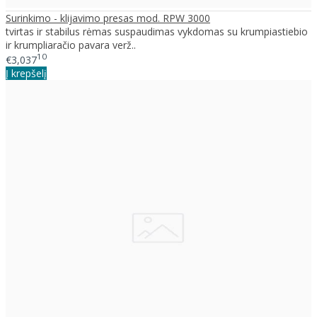
Surinkimo - klijavimo presas mod. RPW 3000
tvirtas ir stabilus rėmas suspaudimas vykdomas su krumpiastiebio
ir krumpliaračio pavara verž..
10
€3,037
Į krepšelį