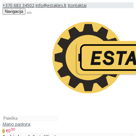
+370 683 34502
info@estakles.lt
Kontaktai
Navigacija
Mano paskyra
00
€0
0