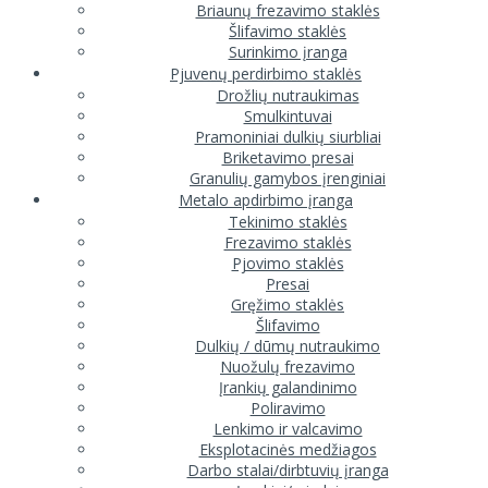
Briaunų frezavimo staklės
Šlifavimo staklės
Surinkimo įranga
Pjuvenų perdirbimo staklės
Drožlių nutraukimas
Smulkintuvai
Pramoniniai dulkių siurbliai
Briketavimo presai
Granulių gamybos įrenginiai
Metalo apdirbimo įranga
Tekinimo staklės
Frezavimo staklės
Pjovimo staklės
Presai
Gręžimo staklės
Šlifavimo
Dulkių / dūmų nutraukimo
Nuožulų frezavimo
Įrankių galandinimo
Poliravimo
Lenkimo ir valcavimo
Eksplotacinės medžiagos
Darbo stalai/dirbtuvių įranga