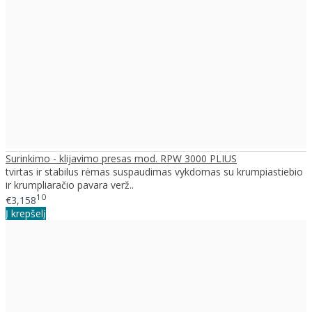
Surinkimo - klijavimo presas mod. RPW 3000 PLIUS
tvirtas ir stabilus rėmas suspaudimas vykdomas su krumpiastiebio
ir krumpliaračio pavara verž..
10
€3,158
Į krepšelį