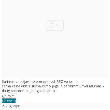
Surinkimo - klijavimo presas mod. RPZ vario
žema kaina didelė suspaudimo jėga, eiga 90mm unversalumas -
daug papildomos įrangos paprast..
70
€7,707
Į krepšelį
Kategorijos