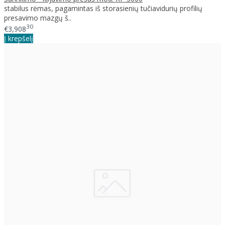
stabilus rėmas, pagamintas iš storasienių tučiavidurių profilių
presavimo mazgų š..
30
€3,908
Į krepšelį