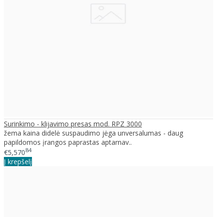
Surinkimo - klijavimo presas mod. RPZ 3000
žema kaina didelė suspaudimo jėga unversalumas - daug
papildomos įrangos paprastas aptarnav..
84
€5,570
Į krepšelį