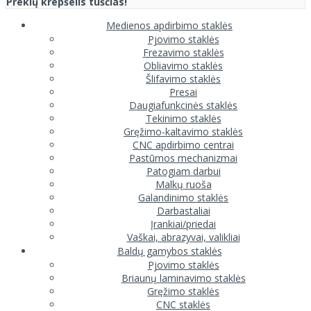
Prekių krepšelis tuščias!
Medienos apdirbimo staklės
Pjovimo staklės
Frezavimo staklės
Obliavimo staklės
Šlifavimo staklės
Presai
Daugiafunkcinės staklės
Tekinimo staklės
Gręžimo-kaltavimo staklės
CNC apdirbimo centrai
Pastūmos mechanizmai
Patogiam darbui
Malkų ruoša
Galandinimo staklės
Darbastaliai
Įrankiai/priedai
Vaškai, abrazyvai, valikliai
Baldų gamybos staklės
Pjovimo staklės
Briaunų laminavimo staklės
Gręžimo staklės
CNC staklės