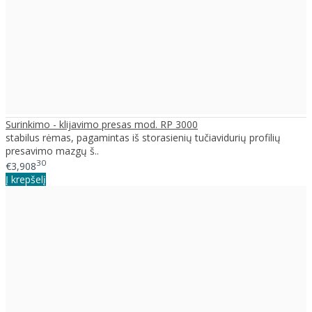
Surinkimo - klijavimo presas mod. RP 3000
stabilus rėmas, pagamintas iš storasienių tučiavidurių profilių
presavimo mazgų š..
30
€3,908
Į krepšelį