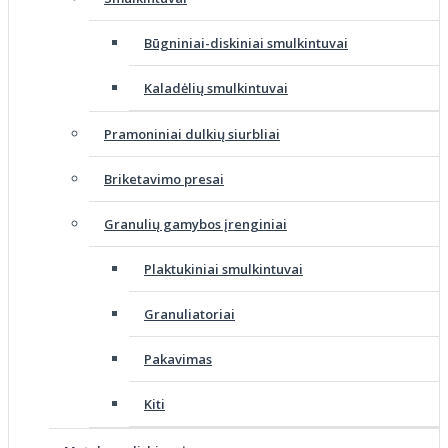
Būgniniai-diskiniai smulkintuvai
Kaladėlių smulkintuvai
Pramoniniai dulkių siurbliai
Briketavimo presai
Granulių gamybos įrenginiai
Plaktukiniai smulkintuvai
Granuliatoriai
Pakavimas
Kiti