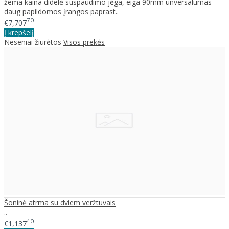
žema kaina didelė suspaudimo jėga, eiga 90mm unversalumas -
daug papildomos įrangos paprast..
70
€7,707
Į krepšelį
Neseniai žiūrėtos
Visos prekės
Šoninė atrma su dviem veržtuvais
..
40
€1,137