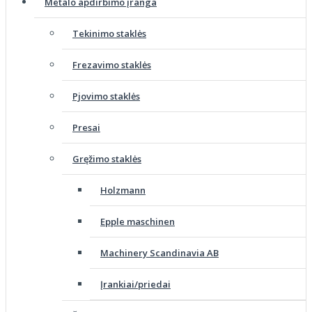
Metalo apdirbimo įranga
Tekinimo staklės
Frezavimo staklės
Pjovimo staklės
Presai
Gręžimo staklės
Holzmann
Epple maschinen
Machinery Scandinavia AB
Įrankiai/priedai