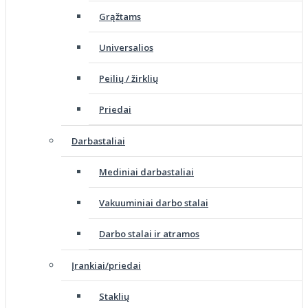
Grąžtams
Universalios
Peilių / žirklių
Priedai
Darbastaliai
Mediniai darbastaliai
Vakuuminiai darbo stalai
Darbo stalai ir atramos
Įrankiai/priedai
Staklių