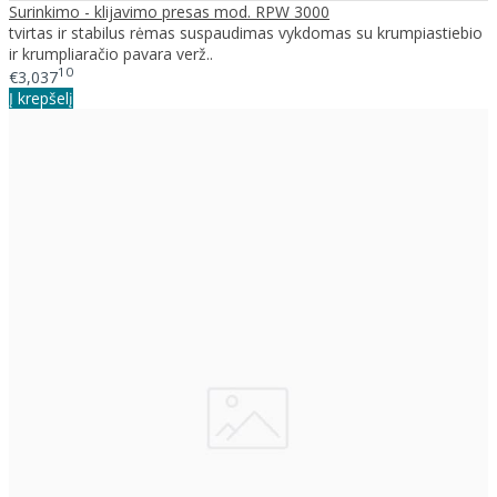
Surinkimo - klijavimo presas mod. RPW 3000
tvirtas ir stabilus rėmas suspaudimas vykdomas su krumpiastiebio
ir krumpliaračio pavara verž..
10
€3,037
Į krepšelį