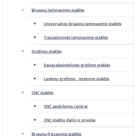
Briaunų laminavimo staklės
Universalios briaunų laminavimo staklės
Tiesialinijinės laminavimo staklės
Gręžimo staklės
Daugiašpindelinės gręžimo staklės
Lankstų gręžimo - įstatymo staklės
CNC staklės
CNC apdirbimo centrai
CNC staklių dalys ir priedai
Briaunų frezavimo staklės