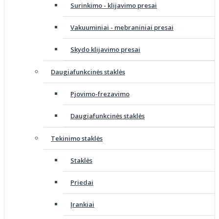
Surinkimo - klijavimo presai
Vakuuminiai - mebraniniai presai
Skydo klijavimo presai
Daugiafunkcinės staklės
Pjovimo-frezavimo
Daugiafunkcinės staklės
Tekinimo staklės
Staklės
Priedai
Įrankiai