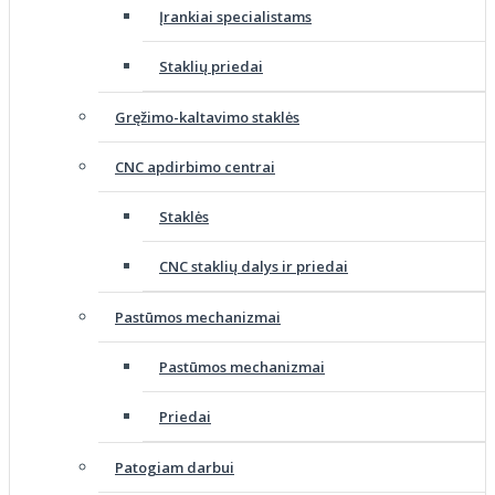
Įrankiai specialistams
Staklių priedai
Gręžimo-kaltavimo staklės
CNC apdirbimo centrai
Staklės
CNC staklių dalys ir priedai
Pastūmos mechanizmai
Pastūmos mechanizmai
Priedai
Patogiam darbui