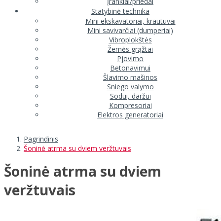
Įrankiai/priedai
Statybinė technika
Mini ekskavatoriai, krautuvai
Mini savivarčiai (dumperiai)
Vibroplokštės
Žemės grąžtai
Pjovimo
Betonavimui
Šlavimo mašinos
Sniego valymo
Sodui, daržui
Kompresoriai
Elektros generatoriai
Pagrindinis
Šoninė atrma su dviem veržtuvais
Šoninė atrma su dviem
veržtuvais