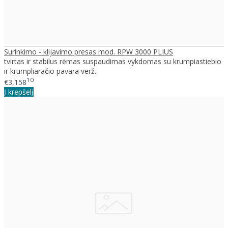
Surinkimo - klijavimo presas mod. RPW 3000 PLIUS
tvirtas ir stabilus rėmas suspaudimas vykdomas su krumpiastiebio
ir krumpliaračio pavara verž..
10
€3,158
Į krepšelį