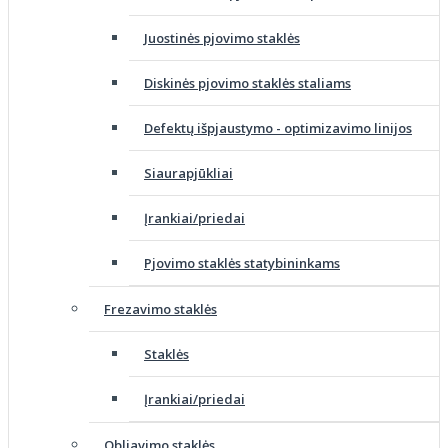
Juostinės pjovimo staklės
Diskinės pjovimo staklės staliams
Defektų išpjaustymo - optimizavimo linijos
Siaurapjūkliai
Įrankiai/priedai
Pjovimo staklės statybininkams
Frezavimo staklės
Staklės
Įrankiai/priedai
Obliavimo staklės