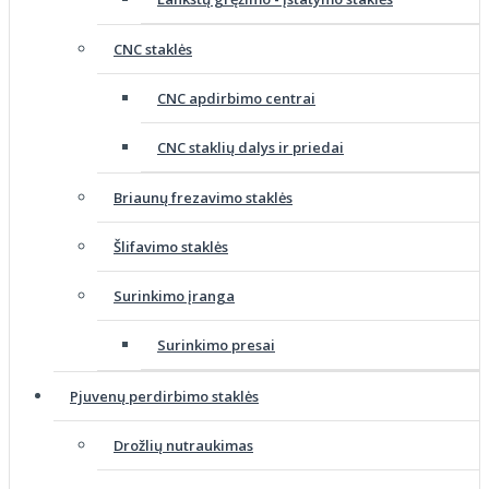
CNC staklės
CNC apdirbimo centrai
CNC staklių dalys ir priedai
Briaunų frezavimo staklės
Šlifavimo staklės
Surinkimo įranga
Surinkimo presai
Pjuvenų perdirbimo staklės
Drožlių nutraukimas