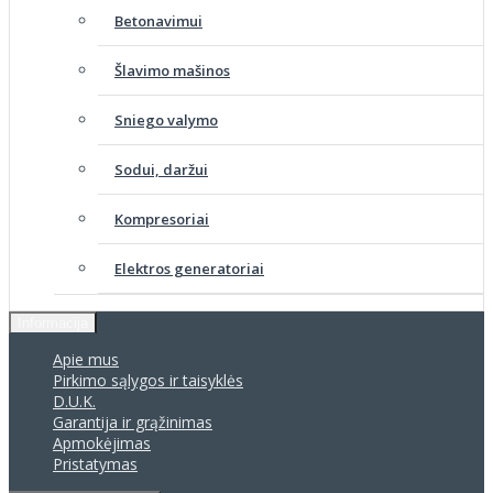
Betonavimui
Šlavimo mašinos
Sniego valymo
Sodui, daržui
Kompresoriai
Elektros generatoriai
Informacija
Apie mus
Pirkimo sąlygos ir taisyklės
D.U.K.
Garantija ir grąžinimas
Apmokėjimas
Pristatymas