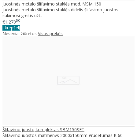
Juostinės metalo šlifavimo staklės mod. MSM 150
juostinės metalo šlifavimo staklės didelis šlifavimo juostos
sukimosi greitis užt..
50
€1,270
Į krepšelį
Neseniai žiūrėtos
Visos prekės
Šlifavimo juostų komplektas SBM150SET
Šlifavimo juostos matmenys 2000x150mm grūdėtumas K 60 -