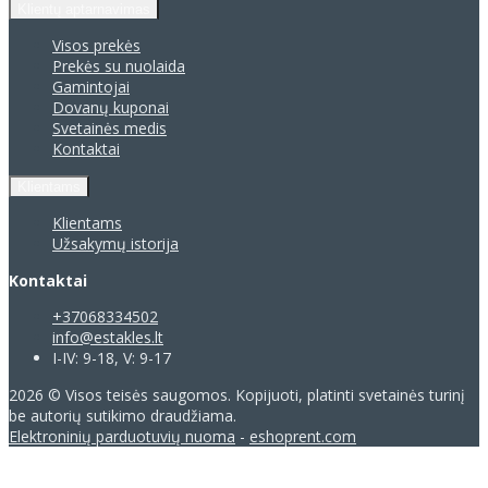
Klientų aptarnavimas
Visos prekės
Prekės su nuolaida
Gamintojai
Dovanų kuponai
Svetainės medis
Kontaktai
Klientams
Klientams
Užsakymų istorija
Kontaktai
+37068334502
info@estakles.lt
I-IV: 9-18, V: 9-17
2026 © Visos teisės saugomos. Kopijuoti, platinti svetainės turinį
be autorių sutikimo draudžiama.
Elektroninių parduotuvių nuoma
-
eshoprent.com