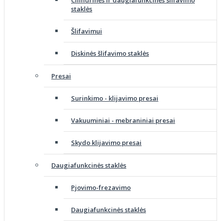
staklės
Šlifavimui
Diskinės šlifavimo staklės
Presai
Surinkimo - klijavimo presai
Vakuuminiai - mebraniniai presai
Skydo klijavimo presai
Daugiafunkcinės staklės
Pjovimo-frezavimo
Daugiafunkcinės staklės