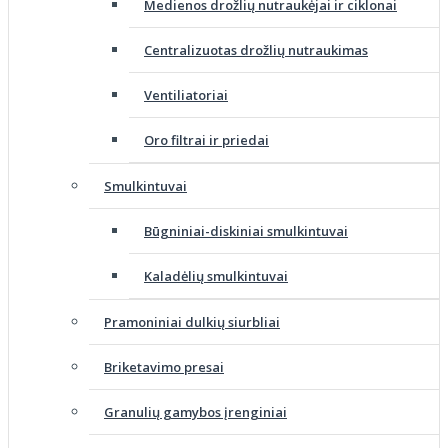
Medienos drožlių nutraukėjai ir ciklonai
Centralizuotas drožlių nutraukimas
Ventiliatoriai
Oro filtrai ir priedai
Smulkintuvai
Būgniniai-diskiniai smulkintuvai
Kaladėlių smulkintuvai
Pramoniniai dulkių siurbliai
Briketavimo presai
Granulių gamybos įrenginiai