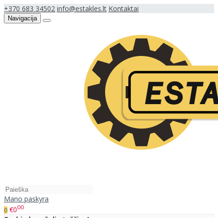
+370 683 34502
info@estakles.lt
Kontaktai
Navigacija
Mano paskyra
00
€0
0