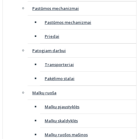
Pastūmos mechanizmai
Pastūmos mechanizmai
Priedai
Patogiam darbui
Transporteriai
Pakėlimo stalai
Malkų ruoša
Malkų pjaustyklės
Malkų skaldyklės
Malkų ruošos mašinos