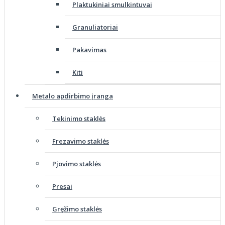
Plaktukiniai smulkintuvai
Granuliatoriai
Pakavimas
Kiti
Metalo apdirbimo įranga
Tekinimo staklės
Frezavimo staklės
Pjovimo staklės
Presai
Gręžimo staklės