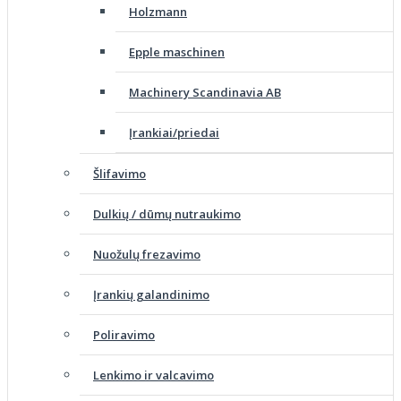
Holzmann
Epple maschinen
Machinery Scandinavia AB
Įrankiai/priedai
Šlifavimo
Dulkių / dūmų nutraukimo
Nuožulų frezavimo
Įrankių galandinimo
Poliravimo
Lenkimo ir valcavimo