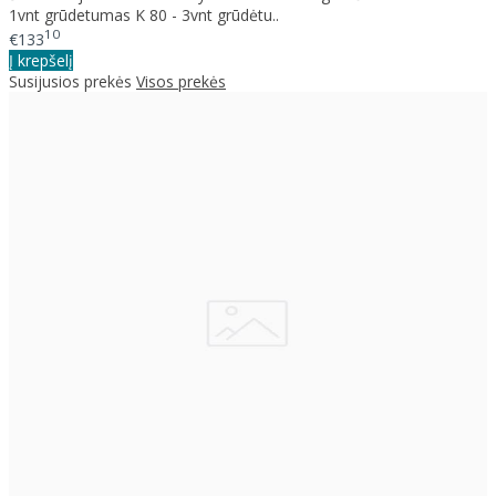
1vnt grūdetumas K 80 - 3vnt grūdėtu..
10
€133
Į krepšelį
Susijusios prekės
Visos prekės