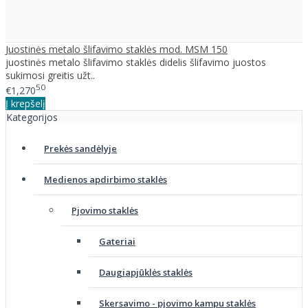
Juostinės metalo šlifavimo staklės mod. MSM 150
juostinės metalo šlifavimo staklės didelis šlifavimo juostos
sukimosi greitis užt..
50
€1,270
Į krepšelį
Kategorijos
Prekės sandėlyje
Medienos apdirbimo staklės
Pjovimo staklės
Gateriai
Daugiapjūklės staklės
Skersavimo - pjovimo kampu staklės