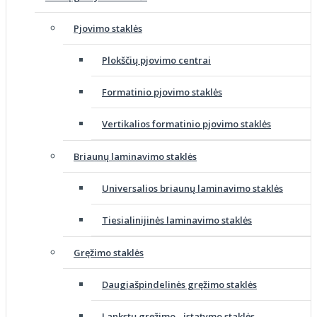
Pjovimo staklės
Plokščių pjovimo centrai
Formatinio pjovimo staklės
Vertikalios formatinio pjovimo staklės
Briaunų laminavimo staklės
Universalios briaunų laminavimo staklės
Tiesialinijinės laminavimo staklės
Gręžimo staklės
Daugiašpindelinės gręžimo staklės
Lankstų gręžimo - įstatymo staklės