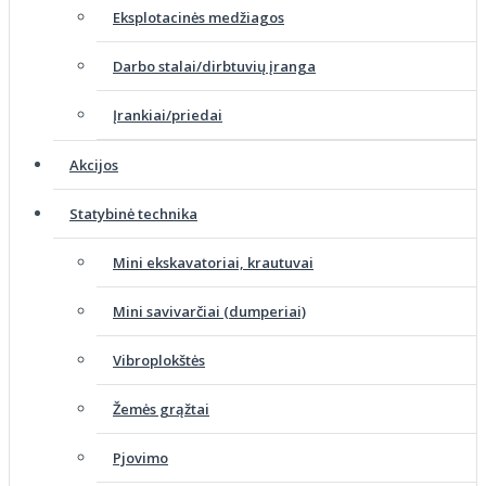
Eksplotacinės medžiagos
Darbo stalai/dirbtuvių įranga
Įrankiai/priedai
Akcijos
Statybinė technika
Mini ekskavatoriai, krautuvai
Mini savivarčiai (dumperiai)
Vibroplokštės
Žemės grąžtai
Pjovimo