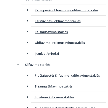
Keturpusės obliavimo-profiliavimo staklės
Leistuvinės - obliavimo staklės
Reismusavimo staklės
Obliavimo- reismusavimo staklės
Įrankiai/priedai
Šlifavimo staklės
Plačiajuostės šlifavimo-kalibravimo staklės
Briaunų šlifavimo staklės
Juostinės šlifavimo staklės
Cilindrinės ir daugiafunkcinės šlifavimo