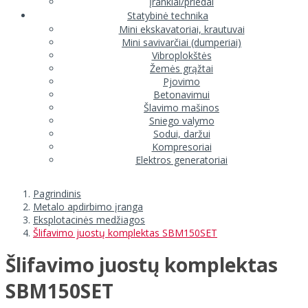
Įrankiai/priedai
Statybinė technika
Mini ekskavatoriai, krautuvai
Mini savivarčiai (dumperiai)
Vibroplokštės
Žemės grąžtai
Pjovimo
Betonavimui
Šlavimo mašinos
Sniego valymo
Sodui, daržui
Kompresoriai
Elektros generatoriai
Pagrindinis
Metalo apdirbimo įranga
Eksplotacinės medžiagos
Šlifavimo juostų komplektas SBM150SET
Šlifavimo juostų komplektas
SBM150SET