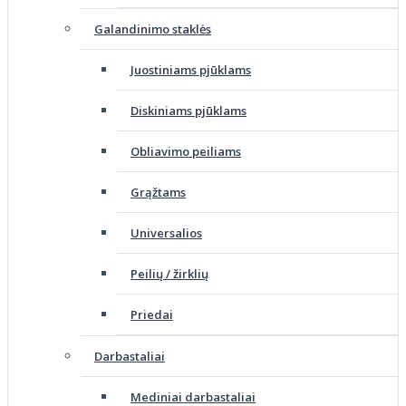
Galandinimo staklės
Juostiniams pjūklams
Diskiniams pjūklams
Obliavimo peiliams
Grąžtams
Universalios
Peilių / žirklių
Priedai
Darbastaliai
Mediniai darbastaliai