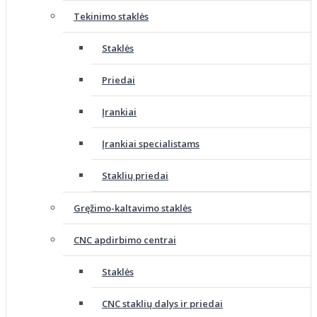
Tekinimo staklės
Staklės
Priedai
Įrankiai
Įrankiai specialistams
Staklių priedai
Gręžimo-kaltavimo staklės
CNC apdirbimo centrai
Staklės
CNC staklių dalys ir priedai