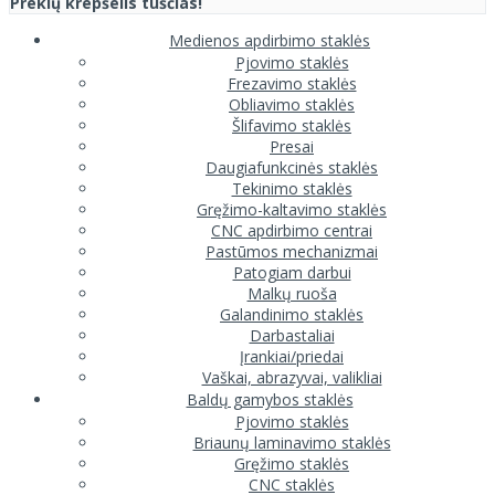
Prekių krepšelis tuščias!
Medienos apdirbimo staklės
Pjovimo staklės
Frezavimo staklės
Obliavimo staklės
Šlifavimo staklės
Presai
Daugiafunkcinės staklės
Tekinimo staklės
Gręžimo-kaltavimo staklės
CNC apdirbimo centrai
Pastūmos mechanizmai
Patogiam darbui
Malkų ruoša
Galandinimo staklės
Darbastaliai
Įrankiai/priedai
Vaškai, abrazyvai, valikliai
Baldų gamybos staklės
Pjovimo staklės
Briaunų laminavimo staklės
Gręžimo staklės
CNC staklės