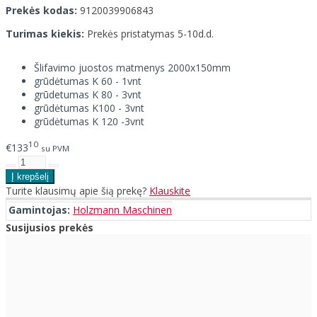
Prekės kodas:
9120039906843
Turimas kiekis:
Prekės pristatymas 5-10d.d.
Šlifavimo juostos matmenys 2000x150mm
grūdėtumas K 60 - 1vnt
grūdetumas K 80 - 3vnt
grūdėtumas K100 - 3vnt
grūdėtumas K 120 -3vnt
10
€133
su PVM
Turite klausimų apie šią prekę?
Klauskite
Gamintojas:
Holzmann Maschinen
Susijusios prekės