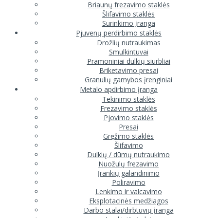
Briaunų frezavimo staklės
Šlifavimo staklės
Surinkimo įranga
Pjuvenų perdirbimo staklės
Drožlių nutraukimas
Smulkintuvai
Pramoniniai dulkių siurbliai
Briketavimo presai
Granulių gamybos įrenginiai
Metalo apdirbimo įranga
Tekinimo staklės
Frezavimo staklės
Pjovimo staklės
Presai
Gręžimo staklės
Šlifavimo
Dulkių / dūmų nutraukimo
Nuožulų frezavimo
Įrankių galandinimo
Poliravimo
Lenkimo ir valcavimo
Eksplotacinės medžiagos
Darbo stalai/dirbtuvių įranga