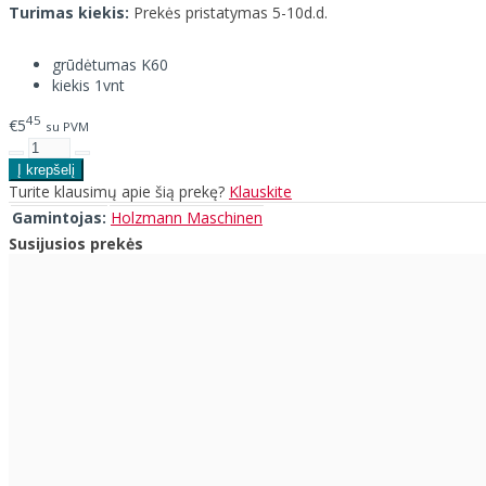
Turimas kiekis:
Prekės pristatymas 5-10d.d.
grūdėtumas K60
kiekis 1vnt
45
€5
su PVM
Turite klausimų apie šią prekę?
Klauskite
Gamintojas:
Holzmann Maschinen
Susijusios prekės