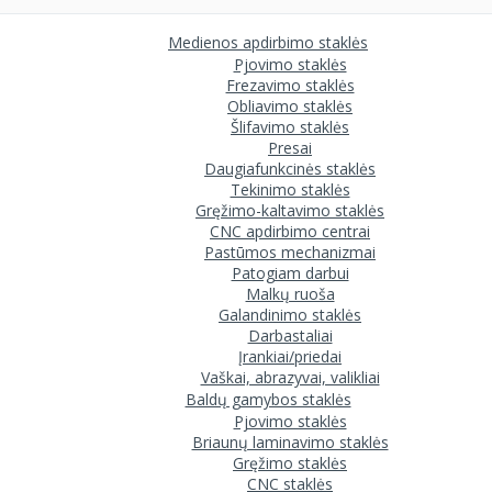
Medienos apdirbimo staklės
Pjovimo staklės
Frezavimo staklės
Obliavimo staklės
Šlifavimo staklės
Presai
Daugiafunkcinės staklės
Tekinimo staklės
Gręžimo-kaltavimo staklės
CNC apdirbimo centrai
Pastūmos mechanizmai
Patogiam darbui
Malkų ruoša
Galandinimo staklės
Darbastaliai
Įrankiai/priedai
Vaškai, abrazyvai, valikliai
Baldų gamybos staklės
Pjovimo staklės
Briaunų laminavimo staklės
Gręžimo staklės
CNC staklės