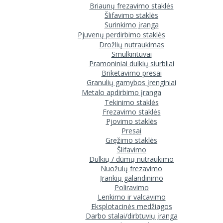
Briaunų frezavimo staklės
Šlifavimo staklės
Surinkimo įranga
Pjuvenų perdirbimo staklės
Drožlių nutraukimas
Smulkintuvai
Pramoniniai dulkių siurbliai
Briketavimo presai
Granulių gamybos įrenginiai
Metalo apdirbimo įranga
Tekinimo staklės
Frezavimo staklės
Pjovimo staklės
Presai
Gręžimo staklės
Šlifavimo
Dulkių / dūmų nutraukimo
Nuožulų frezavimo
Įrankių galandinimo
Poliravimo
Lenkimo ir valcavimo
Eksplotacinės medžiagos
Darbo stalai/dirbtuvių įranga