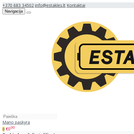
+370 683 34502
info@estakles.lt
Kontaktai
Navigacija
Mano paskyra
00
€0
0