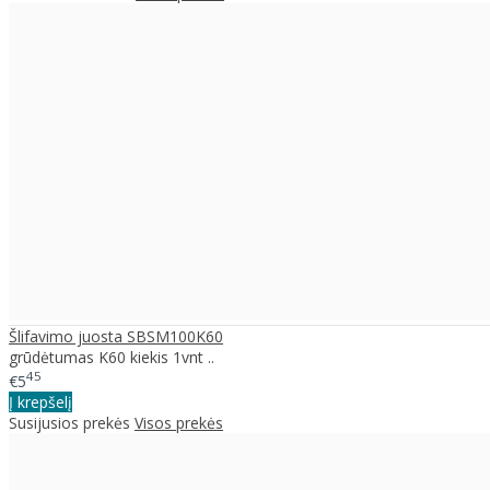
Šlifavimo juosta SBSM100K60
grūdėtumas K60 kiekis 1vnt ..
45
€5
Į krepšelį
Susijusios prekės
Visos prekės