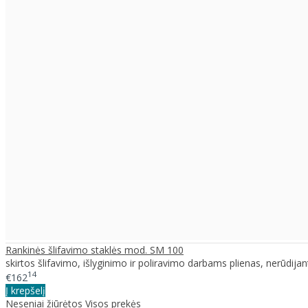
Rankinės šlifavimo staklės mod. SM 100
skirtos šlifavimo, išlyginimo ir poliravimo darbams plienas, nerūdijanti
14
€162
Į krepšelį
Neseniai žiūrėtos
Visos prekės