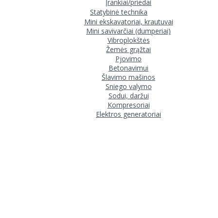
Įrankiai/priedai
Statybinė technika
Mini ekskavatoriai, krautuvai
Mini savivarčiai (dumperiai)
Vibroplokštės
Žemės grąžtai
Pjovimo
Betonavimui
Šlavimo mašinos
Sniego valymo
Sodui, daržui
Kompresoriai
Elektros generatoriai