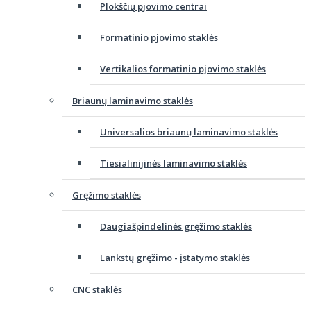
Plokščių pjovimo centrai
Formatinio pjovimo staklės
Vertikalios formatinio pjovimo staklės
Briaunų laminavimo staklės
Universalios briaunų laminavimo staklės
Tiesialinijinės laminavimo staklės
Gręžimo staklės
Daugiašpindelinės gręžimo staklės
Lankstų gręžimo - įstatymo staklės
CNC staklės