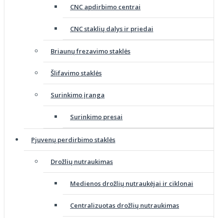
CNC apdirbimo centrai
CNC staklių dalys ir priedai
Briaunų frezavimo staklės
Šlifavimo staklės
Surinkimo įranga
Surinkimo presai
Pjuvenų perdirbimo staklės
Drožlių nutraukimas
Medienos drožlių nutraukėjai ir ciklonai
Centralizuotas drožlių nutraukimas