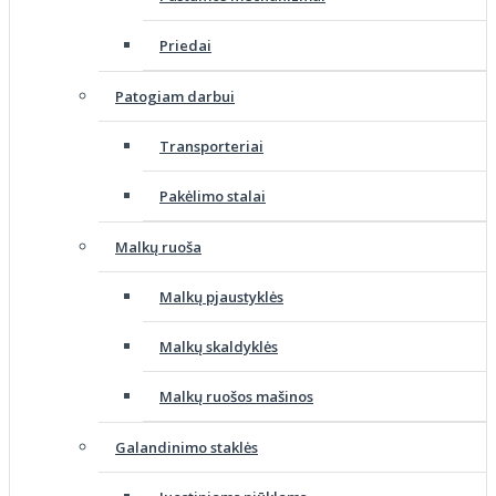
Priedai
Patogiam darbui
Transporteriai
Pakėlimo stalai
Malkų ruoša
Malkų pjaustyklės
Malkų skaldyklės
Malkų ruošos mašinos
Galandinimo staklės