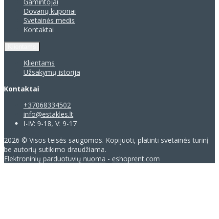
Gamintojai
Dovanų kuponai
Svetainės medis
Kontaktai
Klientams
Klientams
Užsakymų istorija
Kontaktai
+37068334502
info@estakles.lt
I-IV: 9-18, V: 9-17
2026 © Visos teisės saugomos. Kopijuoti, platinti svetainės turinį
be autorių sutikimo draudžiama.
Elektroninių parduotuvių nuoma
-
eshoprent.com