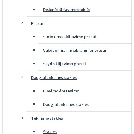
Diskinės šlifavimo staklės
Presai
Surinkimo - klijavimo presai
Vakuuminiai - mebraniniai presai
Skydo klijavimo presai
Daugiafunkcinės staklės
Pjovimo-frezavimo
Daugiafunkcinės staklės
Tekinimo staklės
Staklės