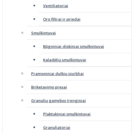
Ventiliatoriai
Oro filtrai ir priedai
Smulkintuvai
Būgniniai-diskiniai smulkintuvai
Kaladėlių smulkintuvai
Pramoniniai dulkių siurbliai
Briketavimo presai
Granulių gamybos įrenginiai
Plaktukiniai smulkintuvai
Granuliatoriai