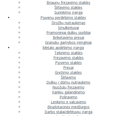
Briaunų frezavimo staklės
Šlifavimo staklės
Surinkimo įranga
Pjuvenų perdirbimo staklės
Drožlių nutraukimas
Smulkintuvai
Pramoniniai dulkių siurbliai
Briketavimo presai
Granulių gamybos įrenginiai
Metalo apdirbimo įranga
Tekinimo staklės
Frezavimo staklės
Pjovimo staklės
Presai
Gręžimo staklės
Šlifavimo
Dulkių / dūmų nutraukimo
Nuožulų frezavimo
Įrankių galandinimo
Poliravimo
Lenkimo ir valcavimo
Eksplotacinės medžiagos
Darbo stalai/dirbtuvių įranga