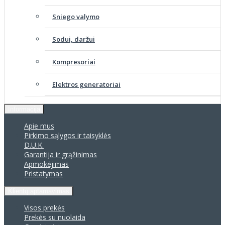
Sniego valymo
Sodui, daržui
Kompresoriai
Elektros generatoriai
Informacija
Apie mus
Pirkimo sąlygos ir taisyklės
D.U.K.
Garantija ir grąžinimas
Apmokėjimas
Pristatymas
Klientų aptarnavimas
Visos prekės
Prekės su nuolaida