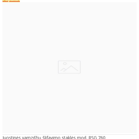
Juostinės vamzdžių šlifavimo staklės mod. RSG 760