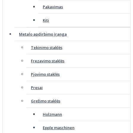
Pakavimas
Kiti
Metalo apdirbimo įranga
Tekinimo staklės
Frezavimo staklės
Pjovimo staklės
Presai
Gręžimo staklės
Holzmann
Epple maschinen