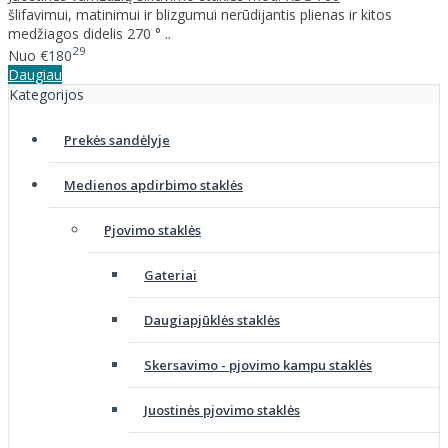
šlifavimui, matinimui ir blizgumui nerūdijantis plienas ir kitos
medžiagos didelis 270 ° ..
29
Nuo
€180
Daugiau
Kategorijos
Prekės sandėlyje
Medienos apdirbimo staklės
Pjovimo staklės
Gateriai
Daugiapjūklės staklės
Skersavimo - pjovimo kampu staklės
Juostinės pjovimo staklės