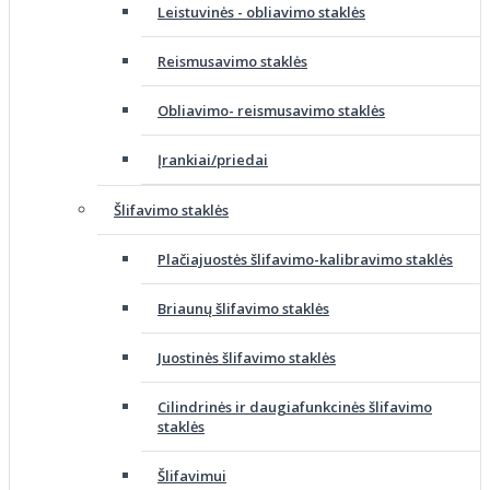
Leistuvinės - obliavimo staklės
Reismusavimo staklės
Obliavimo- reismusavimo staklės
Įrankiai/priedai
Šlifavimo staklės
Plačiajuostės šlifavimo-kalibravimo staklės
Briaunų šlifavimo staklės
Juostinės šlifavimo staklės
Cilindrinės ir daugiafunkcinės šlifavimo
staklės
Šlifavimui