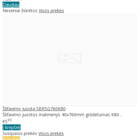
Daugiau
Neseniai žiūrėtos
Visos prekės
Šlifavimo juosta SBRSG760K80
Šlifavimo juostos matmenys 40x760mm grūdėtumas K80 ..
93
€5
Į krepšelį
Susijusios prekės
Visos prekės
Populiari