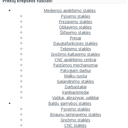
Prekių krepšelis tuščias!
Medienos apdirbimo staklės
Pjovimo staklės
Frezavimo staklės
Obliavimo staklės
Šlifavimo staklės
Presai
Daugiafunkcinės staklės
Tekinimo staklės
Gręžimo-kaltavimo staklės
CNC apdirbimo centrai
Pastūmos mechanizmai
Patogiam darbui
Malkų ruoša
Galandinimo staklės
Darbastaliai
Įrankiai/priedai
Vaškai, abrazyvai, valikliai
Baldų gamybos staklės
Pjovimo staklės
Briaunų laminavimo staklės
Gręžimo staklės
CNC staklės