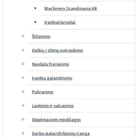
Machinery Scandinavia AB
Įrankiai/priedai
Šlifavimo
Dulkių / dūmų nutraukimo
Nuožulų frezavimo
Įrankių galandinimo
Poliravimo
Lenkimo ir valcavimo
Eksplotacinės medžiagos
Darbo stalai/dirbtuvių įranga