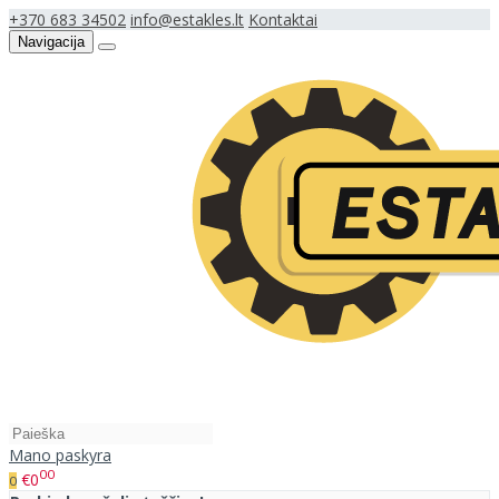
+370 683 34502
info@estakles.lt
Kontaktai
Navigacija
Mano paskyra
00
€0
0