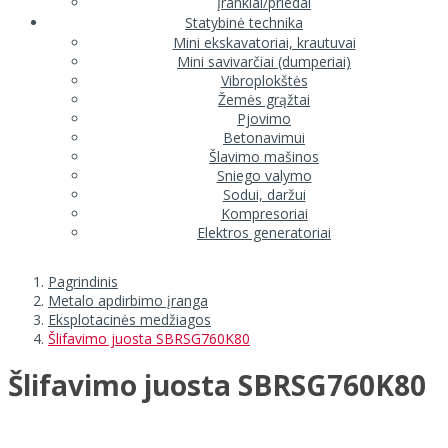
Įrankiai/priedai
Statybinė technika
Mini ekskavatoriai, krautuvai
Mini savivarčiai (dumperiai)
Vibroplokštės
Žemės grąžtai
Pjovimo
Betonavimui
Šlavimo mašinos
Sniego valymo
Sodui, daržui
Kompresoriai
Elektros generatoriai
Pagrindinis
Metalo apdirbimo įranga
Eksplotacinės medžiagos
Šlifavimo juosta SBRSG760K80
Šlifavimo juosta SBRSG760K80