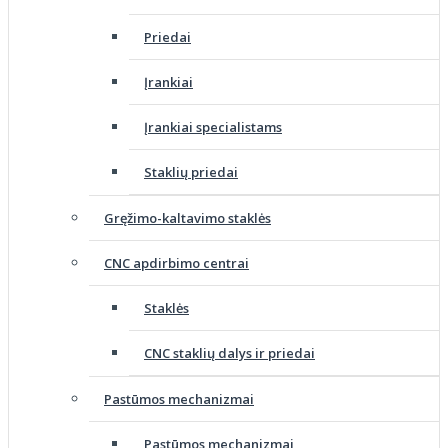
Priedai
Įrankiai
Įrankiai specialistams
Staklių priedai
Gręžimo-kaltavimo staklės
CNC apdirbimo centrai
Staklės
CNC staklių dalys ir priedai
Pastūmos mechanizmai
Pastūmos mechanizmai