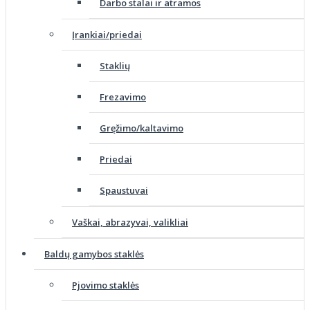
Darbo stalai ir atramos
Įrankiai/priedai
Staklių
Frezavimo
Gręžimo/kaltavimo
Priedai
Spaustuvai
Vaškai, abrazyvai, valikliai
Baldų gamybos staklės
Pjovimo staklės