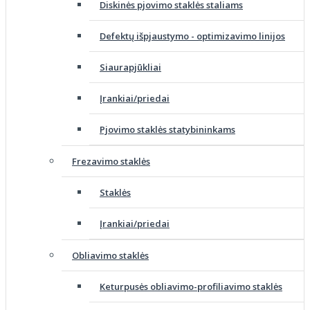
Diskinės pjovimo staklės staliams
Defektų išpjaustymo - optimizavimo linijos
Siaurapjūkliai
Įrankiai/priedai
Pjovimo staklės statybininkams
Frezavimo staklės
Staklės
Įrankiai/priedai
Obliavimo staklės
Keturpusės obliavimo-profiliavimo staklės