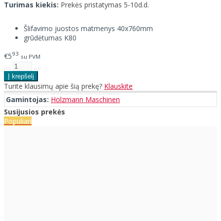
Turimas kiekis:
Prekės pristatymas 5-10d.d.
Šlifavimo juostos matmenys 40x760mm
grūdėtumas K80
93
€5
su PVM
Turite klausimų apie šią prekę?
Klauskite
Gamintojas:
Holzmann Maschinen
Susijusios prekės
Populiari