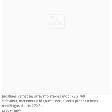
Juostinės vamzdžių šlifavimo staklės mod. RSG 760
šlifavimui, matinimui ir blizgumui nerūdijantis plienas ir kitos
medžiagos didelis 270 ° ..
29
Nuo
€180