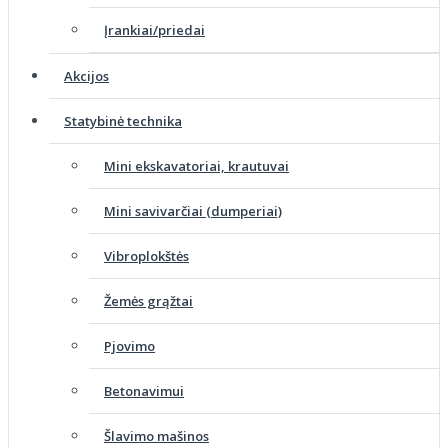
Įrankiai/priedai
Akcijos
Statybinė technika
Mini ekskavatoriai, krautuvai
Mini savivarčiai (dumperiai)
Vibroplokštės
Žemės grąžtai
Pjovimo
Betonavimui
Šlavimo mašinos