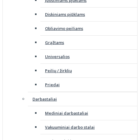
Juostiniams pjūklams
Diskiniams pjūklams
Obliavimo peiliams
Grąžtams
Universalios
Peilių / žirklių
Priedai
Darbastaliai
Mediniai darbastaliai
Vakuuminiai darbo stalai