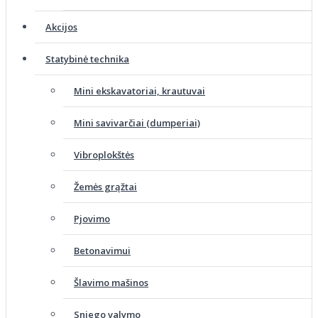
Akcijos
Statybinė technika
Mini ekskavatoriai, krautuvai
Mini savivarčiai (dumperiai)
Vibroplokštės
Žemės grąžtai
Pjovimo
Betonavimui
Šlavimo mašinos
Sniego valymo