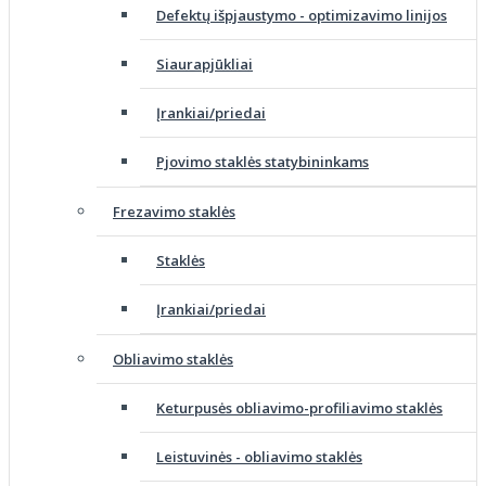
Defektų išpjaustymo - optimizavimo linijos
Siaurapjūkliai
Įrankiai/priedai
Pjovimo staklės statybininkams
Frezavimo staklės
Staklės
Įrankiai/priedai
Obliavimo staklės
Keturpusės obliavimo-profiliavimo staklės
Leistuvinės - obliavimo staklės