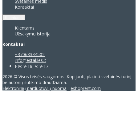
Svetainės medis
Kontaktai
Klientams
Klientams
Užsakymų istorija
Kontaktai
+37068334502
info@estakles.lt
I-IV: 9-18, V: 9-17
2026 © Visos teisės saugomos. Kopijuoti, platinti svetainės turinį
be autorių sutikimo draudžiama.
Elektroninių parduotuvių nuoma
-
eshoprent.com