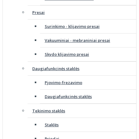
Presai
Surinkimo - klijavimo presai
Vakuuminiai - mebraniniai presai
Skydo klijavimo presai
Daugiafunkcinės staklės
Pjovimo-frezavimo
Daugiafunkcinės staklės
Tekinimo staklės
Staklės
Priedai