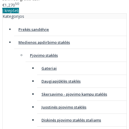
50
€1,270
Į krepšelį
Kategorijos
Prekės sandėlyje
Medienos apdirbimo staklės
Pjovimo staklės
Gateriai
Daugiapjūklės staklės
Skersavimo - pjovimo kampu staklės
Juostinės pjovimo staklės
Diskinės pjovimo staklės staliams