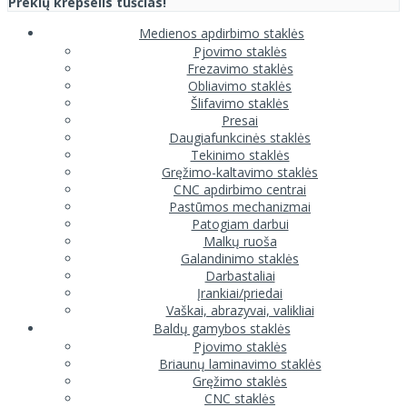
Prekių krepšelis tuščias!
Medienos apdirbimo staklės
Pjovimo staklės
Frezavimo staklės
Obliavimo staklės
Šlifavimo staklės
Presai
Daugiafunkcinės staklės
Tekinimo staklės
Gręžimo-kaltavimo staklės
CNC apdirbimo centrai
Pastūmos mechanizmai
Patogiam darbui
Malkų ruoša
Galandinimo staklės
Darbastaliai
Įrankiai/priedai
Vaškai, abrazyvai, valikliai
Baldų gamybos staklės
Pjovimo staklės
Briaunų laminavimo staklės
Gręžimo staklės
CNC staklės