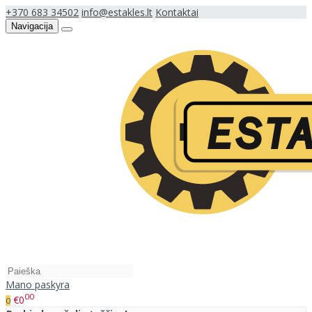
+370 683 34502
info@estakles.lt
Kontaktai
Navigacija
Mano paskyra
00
€0
0