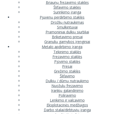
Briaunų frezavimo staklės
Šlifavimo staklės
Surinkimo įranga
Pjuvenų perdirbimo staklės
Drožlių nutraukimas
Smulkintuvai
Pramoniniai dulkių siurbliai
Briketavimo presai
Granulių gamybos įrenginiai
Metalo apdirbimo įranga
Tekinimo staklės
Frezavimo staklės
Pjovimo staklės
Presai
Gręžimo staklės
Šlifavimo
Dulkių / dūmų nutraukimo
Nuožulų frezavimo
Įrankių galandinimo
Poliravimo
Lenkimo ir valcavimo
Eksplotacinės medžiagos
Darbo stalai/dirbtuvių įranga