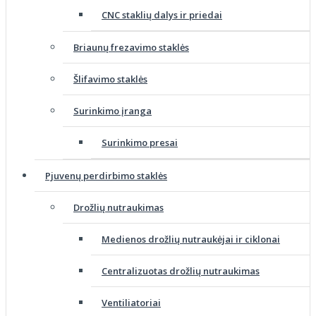
CNC staklių dalys ir priedai
Briaunų frezavimo staklės
Šlifavimo staklės
Surinkimo įranga
Surinkimo presai
Pjuvenų perdirbimo staklės
Drožlių nutraukimas
Medienos drožlių nutraukėjai ir ciklonai
Centralizuotas drožlių nutraukimas
Ventiliatoriai