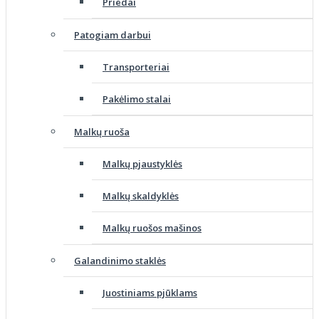
Priedai
Patogiam darbui
Transporteriai
Pakėlimo stalai
Malkų ruoša
Malkų pjaustyklės
Malkų skaldyklės
Malkų ruošos mašinos
Galandinimo staklės
Juostiniams pjūklams