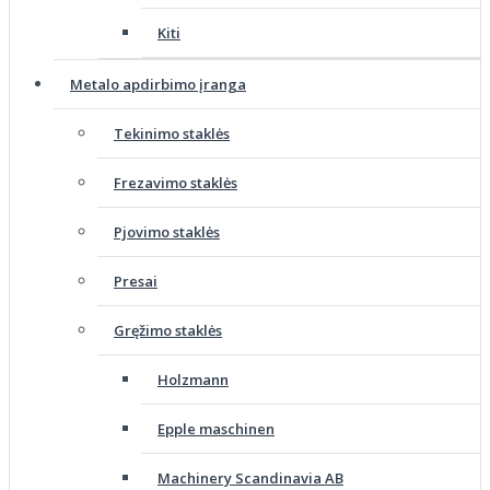
Kiti
Metalo apdirbimo įranga
Tekinimo staklės
Frezavimo staklės
Pjovimo staklės
Presai
Gręžimo staklės
Holzmann
Epple maschinen
Machinery Scandinavia AB