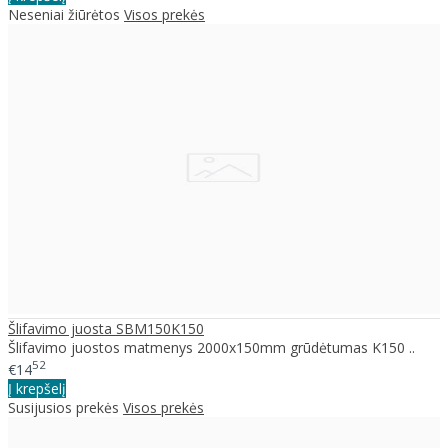
Neseniai žiūrėtos
Visos prekės
Šlifavimo juosta SBM150K150
Šlifavimo juostos matmenys 2000x150mm grūdėtumas K150 ..
52
€14
Į krepšelį
Susijusios prekės
Visos prekės