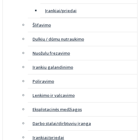
Įrankiai/priedai
Šlifavimo
Dulkių / dūmų nutraukimo
Nuožulų frezavimo
Įrankių galandinimo
Poliravimo
Lenkimo ir valcavimo
Eksplotacinės medžiagos
Darbo stalai/dirbtuvių įranga
Įrankiai/priedai