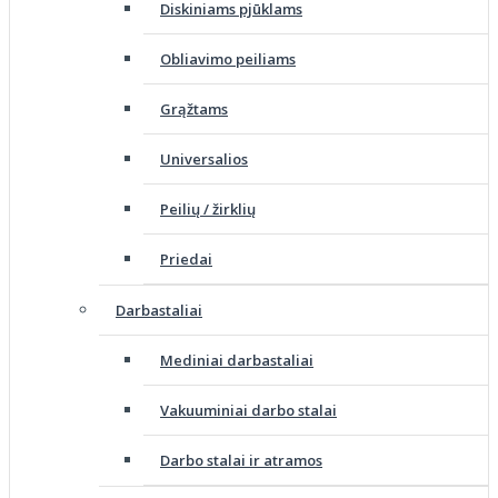
Diskiniams pjūklams
Obliavimo peiliams
Grąžtams
Universalios
Peilių / žirklių
Priedai
Darbastaliai
Mediniai darbastaliai
Vakuuminiai darbo stalai
Darbo stalai ir atramos