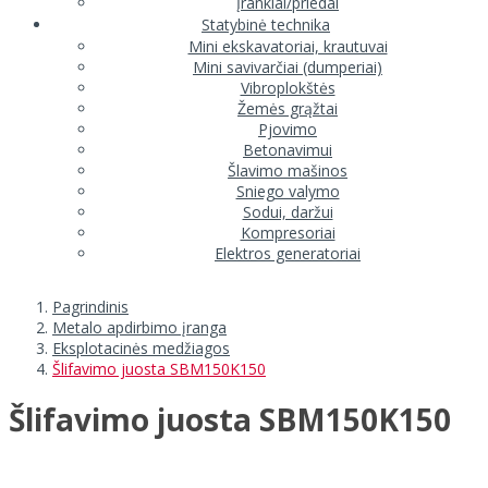
Įrankiai/priedai
Statybinė technika
Mini ekskavatoriai, krautuvai
Mini savivarčiai (dumperiai)
Vibroplokštės
Žemės grąžtai
Pjovimo
Betonavimui
Šlavimo mašinos
Sniego valymo
Sodui, daržui
Kompresoriai
Elektros generatoriai
Pagrindinis
Metalo apdirbimo įranga
Eksplotacinės medžiagos
Šlifavimo juosta SBM150K150
Šlifavimo juosta SBM150K150