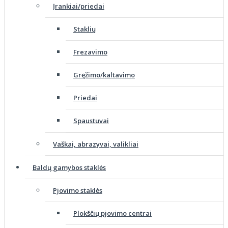
Įrankiai/priedai
Staklių
Frezavimo
Gręžimo/kaltavimo
Priedai
Spaustuvai
Vaškai, abrazyvai, valikliai
Baldų gamybos staklės
Pjovimo staklės
Plokščių pjovimo centrai