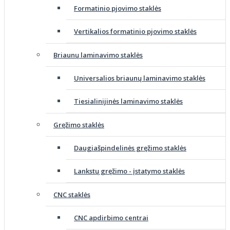
Formatinio pjovimo staklės
Vertikalios formatinio pjovimo staklės
Briaunų laminavimo staklės
Universalios briaunų laminavimo staklės
Tiesialinijinės laminavimo staklės
Gręžimo staklės
Daugiašpindelinės gręžimo staklės
Lankstų gręžimo - įstatymo staklės
CNC staklės
CNC apdirbimo centrai