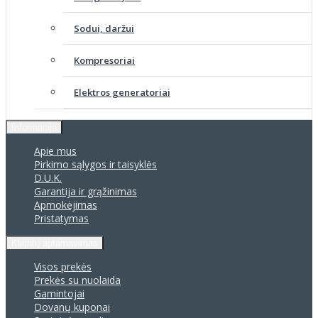
Sodui, daržui
Kompresoriai
Elektros generatoriai
Informacija
Apie mus
Pirkimo sąlygos ir taisyklės
D.U.K.
Garantija ir grąžinimas
Apmokėjimas
Pristatymas
Klientų aptarnavimas
Visos prekės
Prekės su nuolaida
Gamintojai
Dovanų kuponai