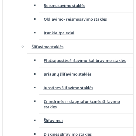
Reismusavimo staklės
Obliavimo- reismusavimo staklės
Įrankiai/priedai
Šlifavimo staklės
Plačiajuostės šlifavimo-kalibravimo staklės
Briaunų šlifavimo staklės
Juostinės šlifavimo staklės
Cilindrinės ir daugiafunkcinės šlifavimo
staklės
Šlifavimui
Diskinės šlifavimo staklės