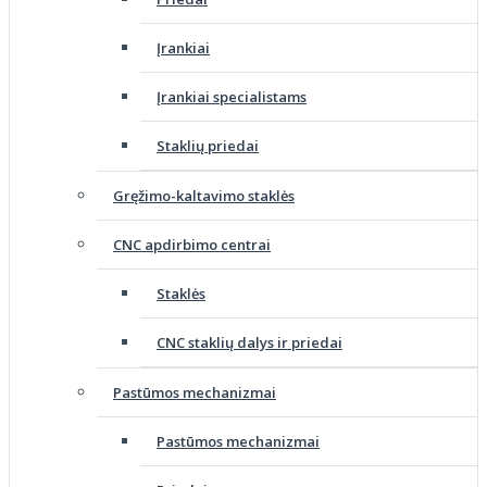
Įrankiai
Įrankiai specialistams
Staklių priedai
Gręžimo-kaltavimo staklės
CNC apdirbimo centrai
Staklės
CNC staklių dalys ir priedai
Pastūmos mechanizmai
Pastūmos mechanizmai