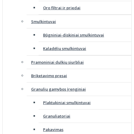
Oro filtrai ir priedai
Smulkintuvai
Būgniniai-diskiniai smulkintuvai
Kaladėlių smulkintuvai
Pramoniniai dulkių siurbliai
Briketavimo presai
Granulių gamybos įrenginiai
Plaktukiniai smulkintuvai
Granuliatoriai
Pakavimas