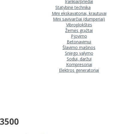
Įrankiai/priedai
Statybinė technika
Mini ekskavatoriai, krautuvai
Mini savivarčiai (dumperiai)
Vibroplokštės
Žemės grąžtai
Pjovimo
Betonavimui
Šlavimo mašinos
Sniego valymo
Sodui, daržui
Kompresoriai
Elektros generatoriai
 3500