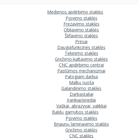
Medienos apdirbimo staklės
Pjovimo staklės
Frezavimo staklės
Obliavimo staklės
Šlifavimo staklės
Presai
Daugiafunkcinės staklės
Tekinimo staklės
Gręžimo-kaltavimo staklės
CNC apdirbimo centrai
Pastūmos mechanizmai
Patogiam darbui
Malkų ruoša
Galandinimo staklės
Darbastaliai
Įrankiai/priedai
Vaškai, abrazyvai, valikliai
Baldų gamybos staklės
Pjovimo staklės
Briaunų laminavimo staklės
Gręžimo staklės
CNC staklės