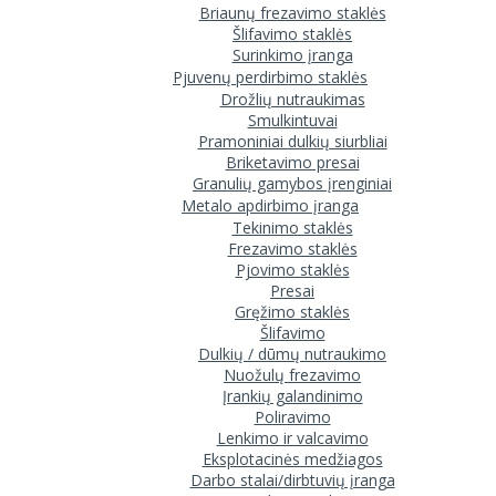
Briaunų frezavimo staklės
Šlifavimo staklės
Surinkimo įranga
Pjuvenų perdirbimo staklės
Drožlių nutraukimas
Smulkintuvai
Pramoniniai dulkių siurbliai
Briketavimo presai
Granulių gamybos įrenginiai
Metalo apdirbimo įranga
Tekinimo staklės
Frezavimo staklės
Pjovimo staklės
Presai
Gręžimo staklės
Šlifavimo
Dulkių / dūmų nutraukimo
Nuožulų frezavimo
Įrankių galandinimo
Poliravimo
Lenkimo ir valcavimo
Eksplotacinės medžiagos
Darbo stalai/dirbtuvių įranga