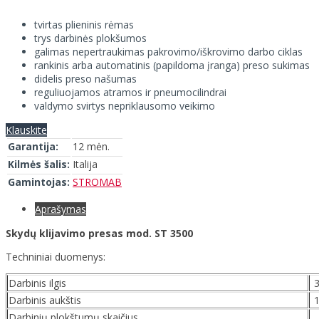
tvirtas plieninis rėmas
trys darbinės plokšumos
galimas nepertraukimas pakrovimo/iškrovimo darbo ciklas
rankinis arba automatinis (papildoma įranga) preso sukimas
didelis preso našumas
reguliuojamos atramos ir pneumocilindrai
valdymo svirtys nepriklausomo veikimo
Klauskite
Garantija:
12 mėn.
Kilmės šalis:
Italija
Gamintojas:
STROMAB
Aprašymas
Skydų klijavimo presas mod. ST 3500
Techniniai duomenys:
Darbinis ilgis
Darbinis aukštis
Darbinių plokštumų skaičius