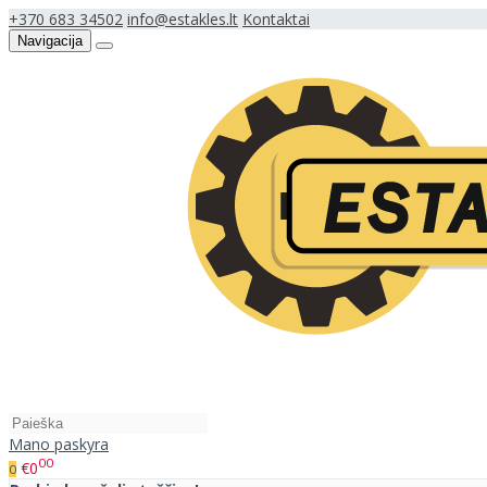
+370 683 34502
info@estakles.lt
Kontaktai
Navigacija
Mano paskyra
00
€0
0