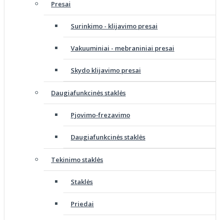
Presai
Surinkimo - klijavimo presai
Vakuuminiai - mebraniniai presai
Skydo klijavimo presai
Daugiafunkcinės staklės
Pjovimo-frezavimo
Daugiafunkcinės staklės
Tekinimo staklės
Staklės
Priedai