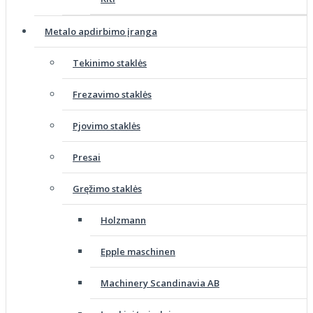
Metalo apdirbimo įranga
Tekinimo staklės
Frezavimo staklės
Pjovimo staklės
Presai
Gręžimo staklės
Holzmann
Epple maschinen
Machinery Scandinavia AB