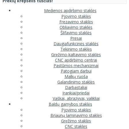
Prekių krepšelis tuščias!
Medienos apdirbimo staklės
Pjovimo staklės
Frezavimo staklės
Obliavimo staklės
Šlifavimo staklės
Presai
Daugiafunkcinės staklės
Tekinimo staklės
Gręžimo-kaltavimo staklės
CNC apdirbimo centrai
Pastūmos mechanizmai
Patogiam darbui
Malkų ruoša
Galandinimo staklės
Darbastaliai
Įrankiai/priedai
Vaškai, abrazyvai, valikliai
Baldų gamybos staklės
Pjovimo staklės
Briaunų laminavimo staklės
Gręžimo staklės
CNC staklės