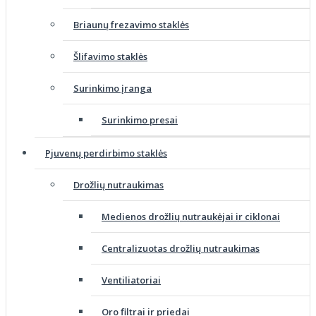
Briaunų frezavimo staklės
Šlifavimo staklės
Surinkimo įranga
Surinkimo presai
Pjuvenų perdirbimo staklės
Drožlių nutraukimas
Medienos drožlių nutraukėjai ir ciklonai
Centralizuotas drožlių nutraukimas
Ventiliatoriai
Oro filtrai ir priedai