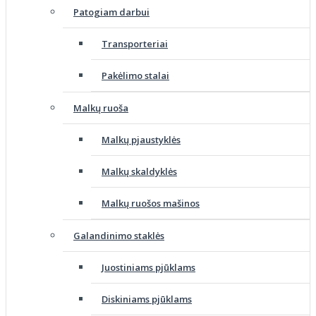
Patogiam darbui
Transporteriai
Pakėlimo stalai
Malkų ruoša
Malkų pjaustyklės
Malkų skaldyklės
Malkų ruošos mašinos
Galandinimo staklės
Juostiniams pjūklams
Diskiniams pjūklams