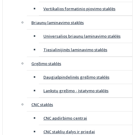
Vertikalios formatinio pjovimo staklės
Briaunų laminavimo staklės
Universalios briaunų laminavimo staklės
Tiesialinijinės laminavimo staklės
Gręžimo staklės
Daugiašpindelinės gręžimo staklės
Lankstų gręžimo - įstatymo staklės
CNC staklės
CNC apdirbimo centrai
CNC staklių dalys ir priedai