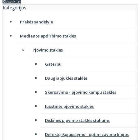
Klauskite
Kategorijos
Prekės sandėlyje
Medienos apdirbimo staklės
Pjovimo staklės
Gateriai
Daugiapjūklės staklės
Skersavimo - pjovimo kampu staklės
Juostinės pjovimo staklės
Diskinės pjovimo staklės staliams
Defektų išpjaustymo - optimizavimo linijos