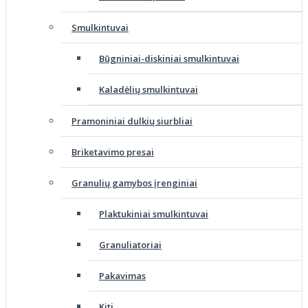
Smulkintuvai
Būgniniai-diskiniai smulkintuvai
Kaladėlių smulkintuvai
Pramoniniai dulkių siurbliai
Briketavimo presai
Granulių gamybos įrenginiai
Plaktukiniai smulkintuvai
Granuliatoriai
Pakavimas
Kiti