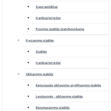
Siaurapjūkliai
Įrankiai/priedai
Pjovimo staklės statybininkams
Frezavimo staklės
Staklės
Įrankiai/priedai
Obliavimo staklės
Keturpusės obliavimo-profiliavimo staklės
Leistuvinės - obliavimo staklės
Reismusavimo staklės