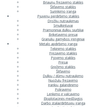
Briaunų frezavimo staklės
Šlifavimo staklės
Surinkimo įranga
Pjuvenų perdirbimo staklės
Drožlių nutraukimas
Smulkintuvai
Pramoniniai dulkių siurbliai
Briketavimo presai
Granulių gamybos įrenginiai
Metalo apdirbimo įranga
Tekinimo staklės
Frezavimo staklės
Pjovimo staklės
Presai
Gręžimo staklės
Šlifavimo
Dulkių / dūmų nutraukimo
Nuožulų frezavimo
Įrankių galandinimo
Poliravimo
Lenkimo ir valcavimo
Eksplotacinės medžiagos
Darbo stalai/dirbtuvių įranga