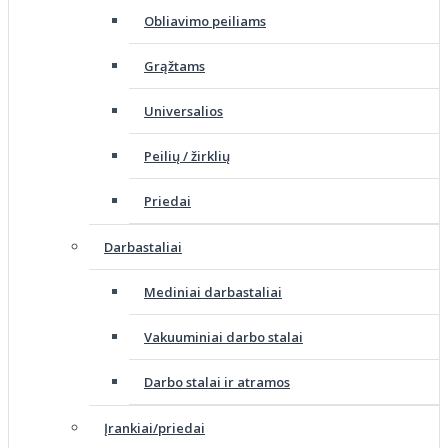
Obliavimo peiliams
Grąžtams
Universalios
Peilių / žirklių
Priedai
Darbastaliai
Mediniai darbastaliai
Vakuuminiai darbo stalai
Darbo stalai ir atramos
Įrankiai/priedai