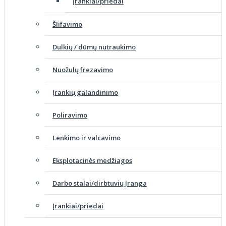
Įrankiai/priedai
Šlifavimo
Dulkių / dūmų nutraukimo
Nuožulų frezavimo
Įrankių galandinimo
Poliravimo
Lenkimo ir valcavimo
Eksplotacinės medžiagos
Darbo stalai/dirbtuvių įranga
Įrankiai/priedai