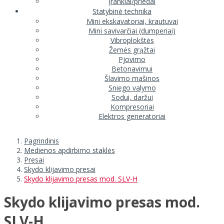
Įrankiai/priedai
Statybinė technika
Mini ekskavatoriai, krautuvai
Mini savivarčiai (dumperiai)
Vibroplokštės
Žemės grąžtai
Pjovimo
Betonavimui
Šlavimo mašinos
Sniego valymo
Sodui, daržui
Kompresoriai
Elektros generatoriai
Pagrindinis
Medienos apdirbimo staklės
Presai
Skydo klijavimo presai
Skydo klijavimo presas mod. SLV-H
Skydo klijavimo presas mod.
SLV-H