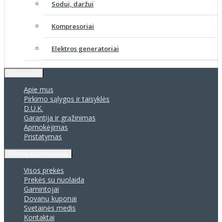
Sodui, daržui
Kompresoriai
Elektros generatoriai
Informacija
Apie mus
Pirkimo sąlygos ir taisyklės
D.U.K.
Garantija ir grąžinimas
Apmokėjimas
Pristatymas
Klientų aptarnavimas
Visos prekės
Prekės su nuolaida
Gamintojai
Dovanų kuponai
Svetainės medis
Kontaktai