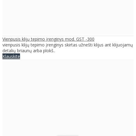
Vienpusis klijų tepimo įrenginys mod. GST -300
vienpusis klijų tepimo įrenginys skirtas užnešti klijus ant klijuojamų
detalių briaunų arba plokš..
Klauskite