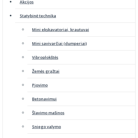
Akcijos
Statybinė technika
Mini ekskavatoriai, krautuvai
Mini savivarčiai (dumperiai)
Vibroplokštės
Žemės grąžtai
Pjovimo
Betonavimui
Šlavimo mašinos
Sniego valymo