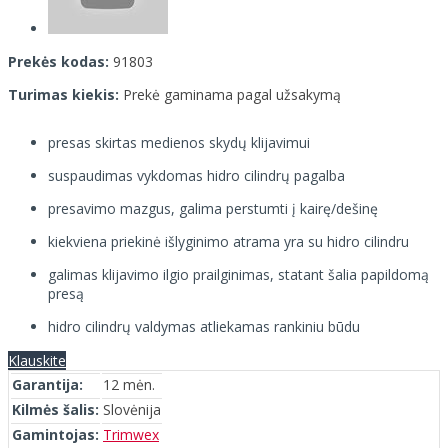
Prekės kodas:
91803
Turimas kiekis:
Prekė gaminama pagal užsakymą
presas skirtas medienos skydų klijavimui
suspaudimas vykdomas hidro cilindrų pagalba
presavimo mazgus, galima perstumti į kairę/dešinę
kiekviena priekinė išlyginimo atrama yra su hidro cilindru
galimas klijavimo ilgio prailginimas, statant šalia papildomą
presą
hidro cilindrų valdymas atliekamas rankiniu būdu
Klauskite
Garantija:
12 mėn.
Kilmės šalis:
Slovėnija
Gamintojas:
Trimwex