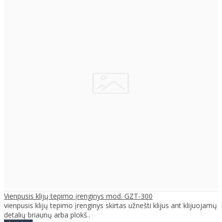
Vienpusis klijų tepimo įrenginys mod. GZT-300
vienpusis klijų tepimo įrenginys skirtas užnešti klijus ant klijuojamų
detalių briaunų arba plokš..