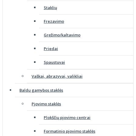
Staklių
Frezavimo
Gręžimo/kaltavimo
Priedai
Spaustuvai
Vaškai, abrazyvai, valikliai
Baldų gamybos staklės
Pjovimo staklės
Plokščių pjovimo centrai
Formatinio pjovimo staklės