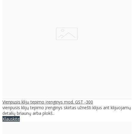
Vienpusis klijų tepimo įrenginys mod. GST -300
vienpusis klijų tepimo įrenginys skirtas užnešti klijus ant klijuojamų
detalių briaunų arba plokš..
Klauskite