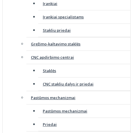
Įrankiai
Įrankiai specialistams
Staklių priedai
Gręžimo-kaltavimo staklės
CNC apdirbimo centrai
Staklės
CNC staklių dalys ir priedai
Pastūmos mechanizmai
Pastūmos mechanizmai
Priedai