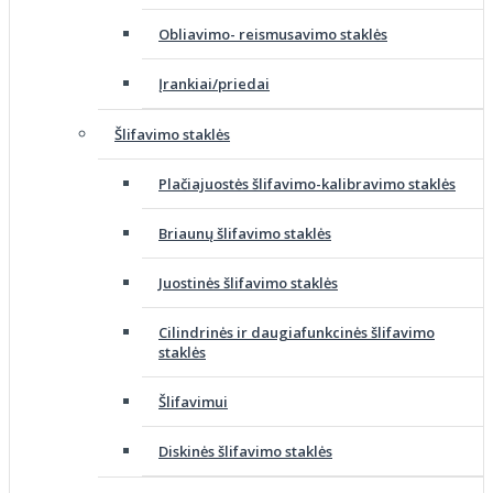
Obliavimo- reismusavimo staklės
Įrankiai/priedai
Šlifavimo staklės
Plačiajuostės šlifavimo-kalibravimo staklės
Briaunų šlifavimo staklės
Juostinės šlifavimo staklės
Cilindrinės ir daugiafunkcinės šlifavimo
staklės
Šlifavimui
Diskinės šlifavimo staklės