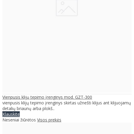
Vienpusis klijų tepimo įrenginys mod. GZT-300
vienpusis klijų tepimo įrenginys skirtas užnešti klijus ant klijuojamų
detalių briaunų arba plokš..
Klauskite
Neseniai žiūrėtos
Visos prekės