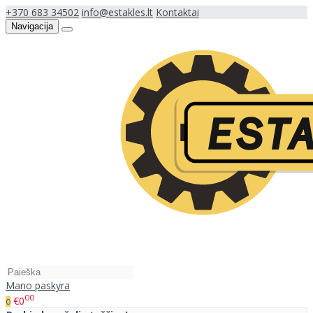
+370 683 34502
info@estakles.lt
Kontaktai
Navigacija
Mano paskyra
00
€0
0