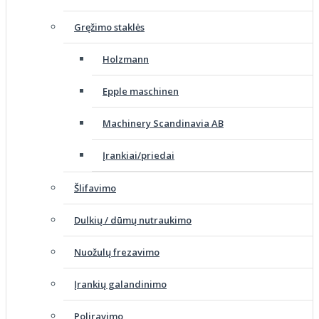
Gręžimo staklės
Holzmann
Epple maschinen
Machinery Scandinavia AB
Įrankiai/priedai
Šlifavimo
Dulkių / dūmų nutraukimo
Nuožulų frezavimo
Įrankių galandinimo
Poliravimo