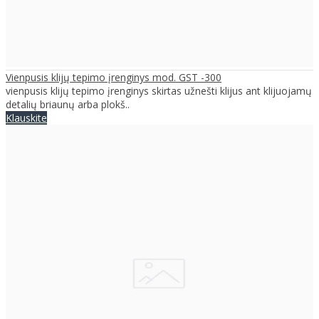
Vienpusis klijų tepimo įrenginys mod. GST -300
vienpusis klijų tepimo įrenginys skirtas užnešti klijus ant klijuojamų
detalių briaunų arba plokš..
Klauskite