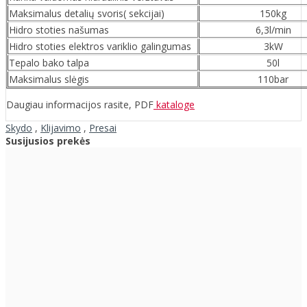
Maksimalus detalių svoris( sekcijai)
150kg
Hidro stoties našumas
6,3l/min
Hidro stoties elektros variklio galingumas
3kW
Tepalo bako talpa
50l
Maksimalus slėgis
110bar
Daugiau informacijos rasite, PDF
kataloge
Skydo
,
Klijavimo
,
Presai
Susijusios prekės