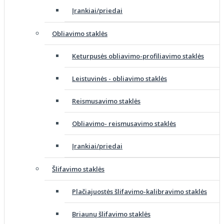
Įrankiai/priedai
Obliavimo staklės
Keturpusės obliavimo-profiliavimo staklės
Leistuvinės - obliavimo staklės
Reismusavimo staklės
Obliavimo- reismusavimo staklės
Įrankiai/priedai
Šlifavimo staklės
Plačiajuostės šlifavimo-kalibravimo staklės
Briaunų šlifavimo staklės