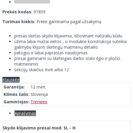
Prekės kodas:
91809
Turimas kiekis:
Prekė gaminama pagal užsakymą
presas skirtas skydo klijavimui, džiovinant natūraliu būdu
užima labai mažai vietos , o modulinė konstrukcija suteikia
galimybę klijuoti skirtingų matmenų detales
patogus ir labai paprastas naudojimas
presai gaminami su skirtingais darbo stalo ilgio ir pločio
matmenimis
sekcijų skaičius 6vnt arba 12
Klauskite
Garantija:
12 mėn.
Kilmės šalis:
Slovėnija
Gamintojas:
Trimwex
Aprašymas
Skydo klijavimo presai mod. SL - H