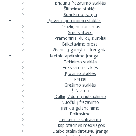
Briaunų frezavimo staklės
Šlifavimo staklės
Surinkimo įranga
Pjuvenų perdirbimo staklės
Drožlių nutraukimas
Smulkintuvai
Pramoniniai dulkių siurbliai
Briketavimo presai
Granulių gamybos įrenginiai
Metalo apdirbimo įranga
Tekinimo staklės
Frezavimo staklės
Pjovimo staklės
Presai
Gręžimo staklės
Šlifavimo
Dulkių / dūmų nutraukimo
Nuožulų frezavimo
Įrankių galandinimo
Poliravimo
Lenkimo ir valcavimo
Eksplotacinės medžiagos
Darbo stalai/dirbtuvių įranga