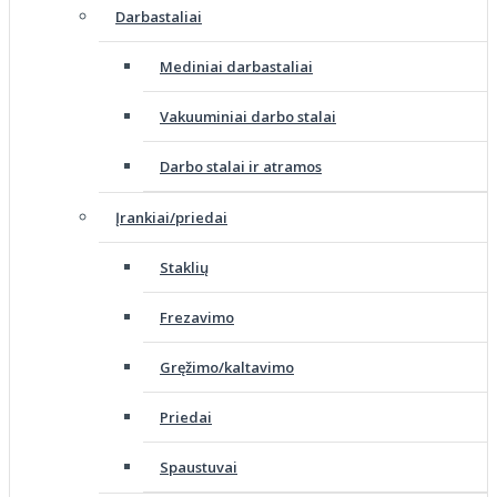
Darbastaliai
Mediniai darbastaliai
Vakuuminiai darbo stalai
Darbo stalai ir atramos
Įrankiai/priedai
Staklių
Frezavimo
Gręžimo/kaltavimo
Priedai
Spaustuvai