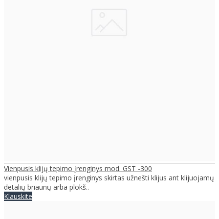
Vienpusis klijų tepimo įrenginys mod. GST -300
vienpusis klijų tepimo įrenginys skirtas užnešti klijus ant klijuojamų
detalių briaunų arba plokš..
Klauskite