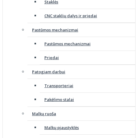
Staklės
CNC staklių dalys ir priedai
Pastūmos mechanizmai
Pastūmos mechanizmai
Priedai
Patogiam darbui
Transporteriai
Pakėlimo stalai
Malkų ruoša
Malkų pjaustyklės