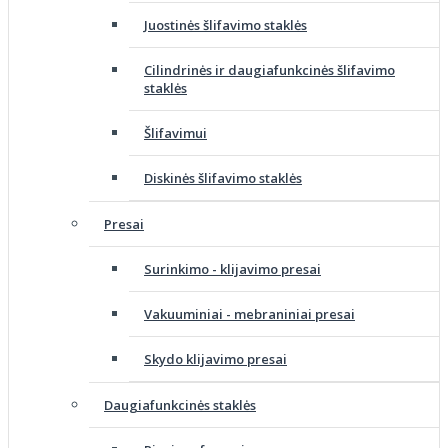
Juostinės šlifavimo staklės
Cilindrinės ir daugiafunkcinės šlifavimo
staklės
Šlifavimui
Diskinės šlifavimo staklės
Presai
Surinkimo - klijavimo presai
Vakuuminiai - mebraniniai presai
Skydo klijavimo presai
Daugiafunkcinės staklės