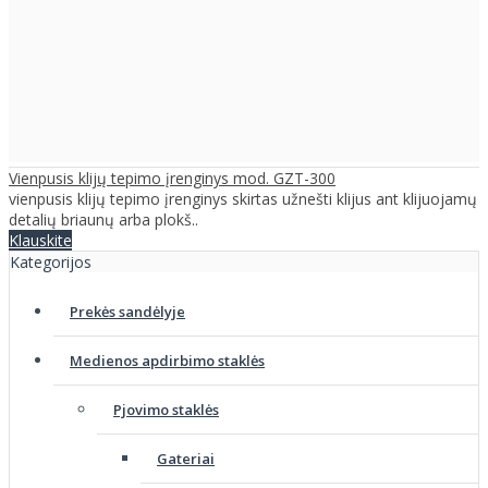
Vienpusis klijų tepimo įrenginys mod. GZT-300
vienpusis klijų tepimo įrenginys skirtas užnešti klijus ant klijuojamų
detalių briaunų arba plokš..
Klauskite
Kategorijos
Prekės sandėlyje
Medienos apdirbimo staklės
Pjovimo staklės
Gateriai