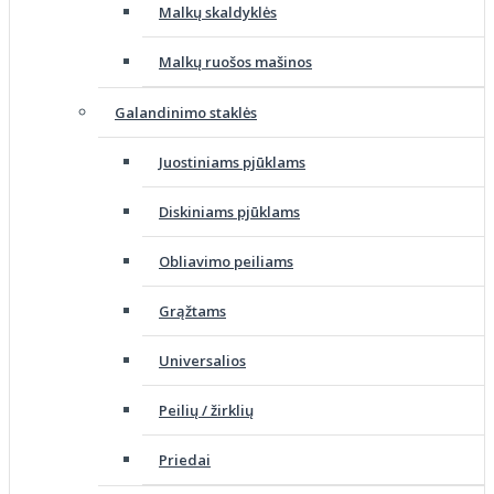
Malkų skaldyklės
Malkų ruošos mašinos
Galandinimo staklės
Juostiniams pjūklams
Diskiniams pjūklams
Obliavimo peiliams
Grąžtams
Universalios
Peilių / žirklių
Priedai