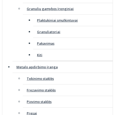
Granulių gamybos įrenginiai
Plaktukiniai smulkintuvai
Granuliatoriai
Pakavimas
Kiti
Metalo apdirbimo įranga
Tekinimo staklės
Frezavimo staklės
Pjovimo staklės
Presai