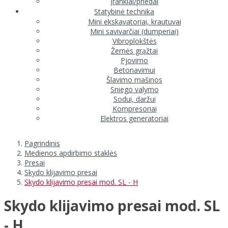
Įrankiai/priedai
Statybinė technika
Mini ekskavatoriai, krautuvai
Mini savivarčiai (dumperiai)
Vibroplokštės
Žemės grąžtai
Pjovimo
Betonavimui
Šlavimo mašinos
Sniego valymo
Sodui, daržui
Kompresoriai
Elektros generatoriai
Pagrindinis
Medienos apdirbimo staklės
Presai
Skydo klijavimo presai
Skydo klijavimo presai mod. SL - H
Skydo klijavimo presai mod. SL
- H