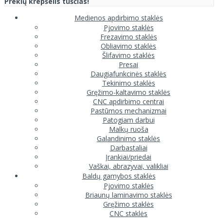
Prekių krepšelis tuščias!
Medienos apdirbimo staklės
Pjovimo staklės
Frezavimo staklės
Obliavimo staklės
Šlifavimo staklės
Presai
Daugiafunkcinės staklės
Tekinimo staklės
Gręžimo-kaltavimo staklės
CNC apdirbimo centrai
Pastūmos mechanizmai
Patogiam darbui
Malkų ruoša
Galandinimo staklės
Darbastaliai
Įrankiai/priedai
Vaškai, abrazyvai, valikliai
Baldų gamybos staklės
Pjovimo staklės
Briaunų laminavimo staklės
Gręžimo staklės
CNC staklės