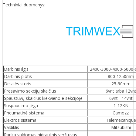
Techniniai duomenys:
Darbinis ilgis
2400-3000-4000-5000
Darbinis plotis
800-1250mm
Detalės storis
25-90mm
Presavimo sekcijų skaičius
6vnt arba 12vn
Spaustuvų skaičius kiekvienoje sekcijoje
6vnt - 14vnt
Suspaudimo jėga
1-12KN
Pneumatinė sistema
Camozzi
Elektros sistema
Telemecanique
Valdiklis
Mitsubishi
Ranka valdomas hidraulinis veržtuvas