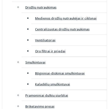
Drožlių nutraukimas
Medienos drožlių nutraukėjai ir ciklonai
Centralizuotas drožlių nutraukimas
Ventiliatoriai
Oro filtrai ir priedai
Smulkintuvai
Būgniniai-diskiniai smulkintuvai
Kaladėlių smulkintuvai
Pramoniniai dulkių siurbliai
Briketavimo presai