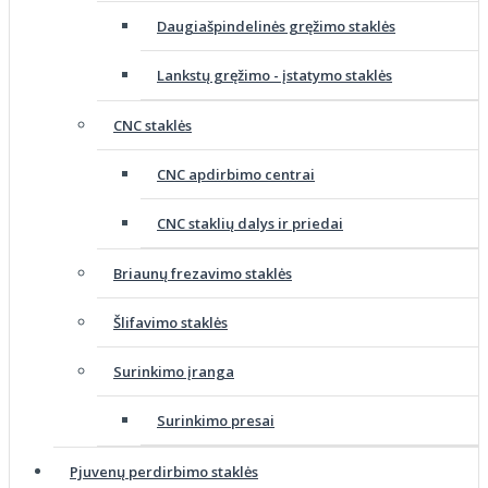
Daugiašpindelinės gręžimo staklės
Lankstų gręžimo - įstatymo staklės
CNC staklės
CNC apdirbimo centrai
CNC staklių dalys ir priedai
Briaunų frezavimo staklės
Šlifavimo staklės
Surinkimo įranga
Surinkimo presai
Pjuvenų perdirbimo staklės