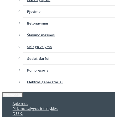
Pjovimo
Betonavimui
Šlavimo mašinos
Sniego valymo
Sodui, daržui
Kompresoriai
Elektros generatoriai
Informacija
Apie mus
Pirkimo sąlygos ir taisyklės
D.U.K.