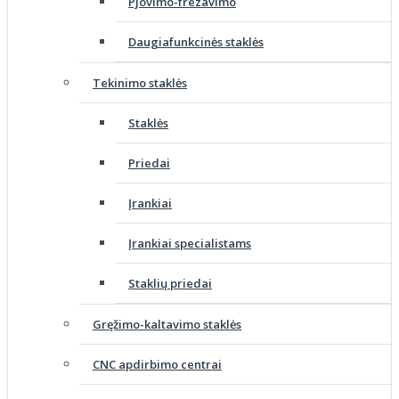
Pjovimo-frezavimo
Daugiafunkcinės staklės
Tekinimo staklės
Staklės
Priedai
Įrankiai
Įrankiai specialistams
Staklių priedai
Gręžimo-kaltavimo staklės
CNC apdirbimo centrai