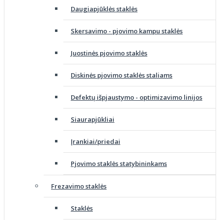
Daugiapjūklės staklės
Skersavimo - pjovimo kampu staklės
Juostinės pjovimo staklės
Diskinės pjovimo staklės staliams
Defektų išpjaustymo - optimizavimo linijos
Siaurapjūkliai
Įrankiai/priedai
Pjovimo staklės statybininkams
Frezavimo staklės
Staklės