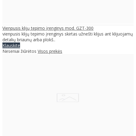
Vienpusis klijų tepimo įrenginys mod. GZT-300
vienpusis klijų tepimo įrenginys skirtas užnešti klijus ant klijuojamų
detalių briaunų arba plokš..
Klauskite
Neseniai žiūrėtos
Visos prekės