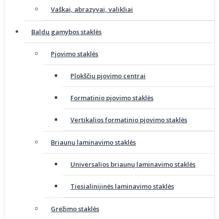
Vaškai, abrazyvai, valikliai
Baldų gamybos staklės
Pjovimo staklės
Plokščių pjovimo centrai
Formatinio pjovimo staklės
Vertikalios formatinio pjovimo staklės
Briaunų laminavimo staklės
Universalios briaunų laminavimo staklės
Tiesialinijinės laminavimo staklės
Gręžimo staklės