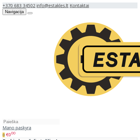
+370 683 34502
info@estakles.lt
Kontaktai
Navigacija
Mano paskyra
00
€0
0