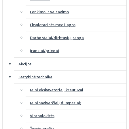
Lenkimo ir valcavimo
Eksplotacinės medžiagos
Darbo stalai/dirbtuvių įranga
Įrankiai/priedai
Akcijos
Statybinė technika
Mini ekskavatoriai, krautuvai
Mini savivarčiai (dumperiai)
Vibroplokštės
Žemės grąžtai