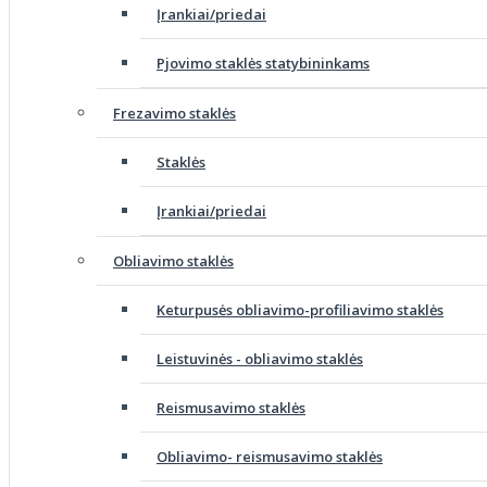
Įrankiai/priedai
Pjovimo staklės statybininkams
Frezavimo staklės
Staklės
Įrankiai/priedai
Obliavimo staklės
Keturpusės obliavimo-profiliavimo staklės
Leistuvinės - obliavimo staklės
Reismusavimo staklės
Obliavimo- reismusavimo staklės