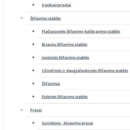
Įrankiai/priedai
Šlifavimo staklės
Plačiajuostės šlifavimo-kalibravimo staklės
Briaunų šlifavimo staklės
Juostinės šlifavimo staklės
Cilindrinės ir daugiafunkcinės šlifavimo staklės
Šlifavimui
Diskinės šlifavimo staklės
Presai
Surinkimo - klijavimo presai