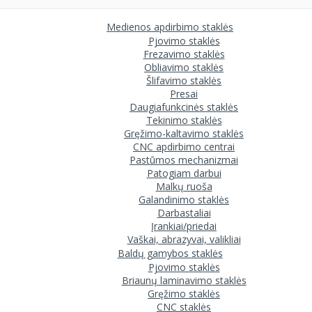
Medienos apdirbimo staklės
Pjovimo staklės
Frezavimo staklės
Obliavimo staklės
Šlifavimo staklės
Presai
Daugiafunkcinės staklės
Tekinimo staklės
Gręžimo-kaltavimo staklės
CNC apdirbimo centrai
Pastūmos mechanizmai
Patogiam darbui
Malkų ruoša
Galandinimo staklės
Darbastaliai
Įrankiai/priedai
Vaškai, abrazyvai, valikliai
Baldų gamybos staklės
Pjovimo staklės
Briaunų laminavimo staklės
Gręžimo staklės
CNC staklės