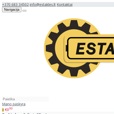
+370 683 34502
info@estakles.lt
Kontaktai
Navigacija
Mano paskyra
00
€0
0