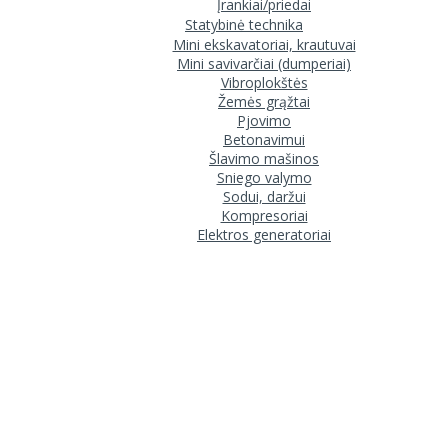
Įrankiai/priedai
Statybinė technika
Mini ekskavatoriai, krautuvai
Mini savivarčiai (dumperiai)
Vibroplokštės
Žemės grąžtai
Pjovimo
Betonavimui
Šlavimo mašinos
Sniego valymo
Sodui, daržui
Kompresoriai
Elektros generatoriai