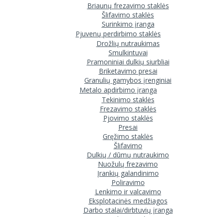
Briaunų frezavimo staklės
Šlifavimo staklės
Surinkimo įranga
Pjuvenų perdirbimo staklės
Drožlių nutraukimas
Smulkintuvai
Pramoniniai dulkių siurbliai
Briketavimo presai
Granulių gamybos įrenginiai
Metalo apdirbimo įranga
Tekinimo staklės
Frezavimo staklės
Pjovimo staklės
Presai
Gręžimo staklės
Šlifavimo
Dulkių / dūmų nutraukimo
Nuožulų frezavimo
Įrankių galandinimo
Poliravimo
Lenkimo ir valcavimo
Eksplotacinės medžiagos
Darbo stalai/dirbtuvių įranga