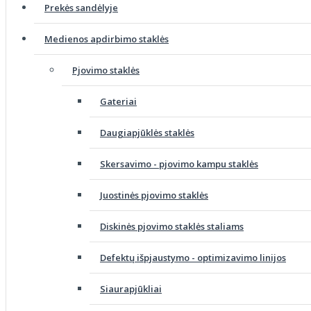
Prekės sandėlyje
Medienos apdirbimo staklės
Pjovimo staklės
Gateriai
Daugiapjūklės staklės
Skersavimo - pjovimo kampu staklės
Juostinės pjovimo staklės
Diskinės pjovimo staklės staliams
Defektų išpjaustymo - optimizavimo linijos
Siaurapjūkliai