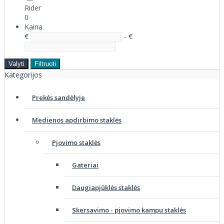
Rider
0
Kaina
€
- €
Valyti
Filtruoti
Kategorijos
Prekės sandėlyje
Medienos apdirbimo staklės
Pjovimo staklės
Gateriai
Daugiapjūklės staklės
Skersavimo - pjovimo kampu staklės