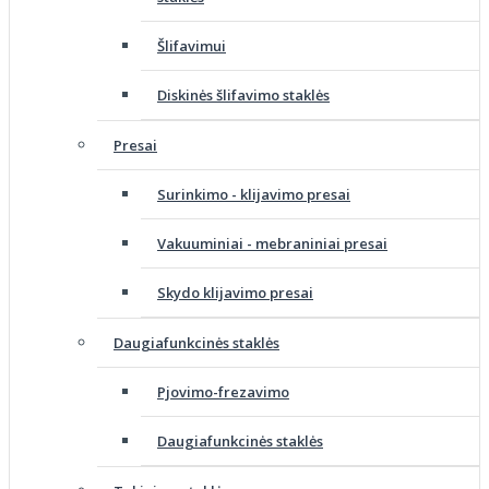
Šlifavimui
Diskinės šlifavimo staklės
Presai
Surinkimo - klijavimo presai
Vakuuminiai - mebraniniai presai
Skydo klijavimo presai
Daugiafunkcinės staklės
Pjovimo-frezavimo
Daugiafunkcinės staklės