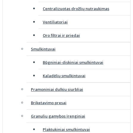
Centralizuotas drožlių nutraukimas
Ventiliatoriai
Oro filtrai ir priedai
Smulkintuvai
Būgniniai-diskiniai smulkintuvai
Kaladėlių smulkintuvai
Pramoniniai dulkių siurbliai
Briketavimo presai
Granulių gamybos įrenginiai
Plaktukiniai smulkintuvai