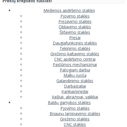
Prekių krepšelis tuščias!
Medienos apdirbimo staklės
Pjovimo staklės
Frezavimo staklės
Obliavimo staklės
Šlifavimo staklės
Presai
Daugiafunkcinės staklės
Tekinimo staklės
Gręžimo-kaltavimo staklės
CNC apdirbimo centrai
Pastūmos mechanizmai
Patogiam darbui
Malkų ruoša
Galandinimo staklės
Darbastaliai
Įrankiai/priedai
Vaškai, abrazyvai, valikliai
Baldų gamybos staklės
Pjovimo staklės
Briaunų laminavimo staklės
Gręžimo staklės
CNC staklės