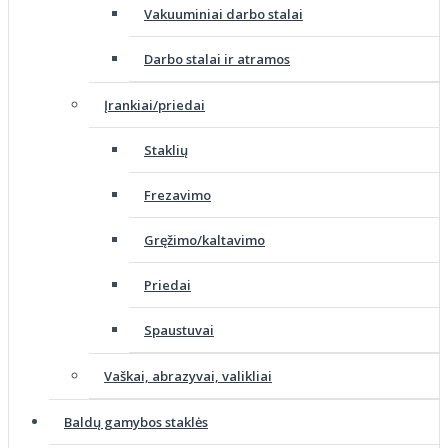
Vakuuminiai darbo stalai
Darbo stalai ir atramos
Įrankiai/priedai
Staklių
Frezavimo
Gręžimo/kaltavimo
Priedai
Spaustuvai
Vaškai, abrazyvai, valikliai
Baldų gamybos staklės