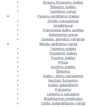
Briaunų frezavimo staklės
Šlifavimo staklės
Surinkimo įranga
Pjuvenų perdirbimo staklės
Drožlių nutraukimas
Smulkintuvai
Pramoniniai dulkių siurbliai
Briketavimo presai
Granulių gamybos įrenginiai
Metalo apdirbimo įranga
Tekinimo staklės
Frezavimo staklės
Pjovimo staklės
Presai
Gręžimo staklės
Šlifavimo
Dulkių / dūmų nutraukimo
Nuožulų frezavimo
Įrankių galandinimo
Poliravimo
Lenkimo ir valcavimo
Eksplotacinės medžiagos
Darbo stalai/dirbtuvių įranga