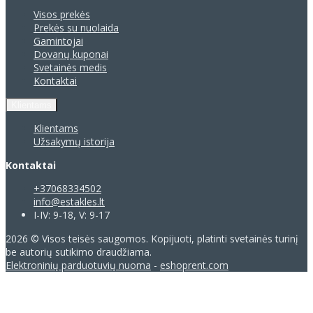
Visos prekės
Prekės su nuolaida
Gamintojai
Dovanų kuponai
Svetainės medis
Kontaktai
Klientams
Klientams
Užsakymų istorija
Kontaktai
+37068334502
info@estakles.lt
I-IV: 9-18, V: 9-17
2026 © Visos teisės saugomos. Kopijuoti, platinti svetainės turinį
be autorių sutikimo draudžiama.
Elektroninių parduotuvių nuoma
-
eshoprent.com