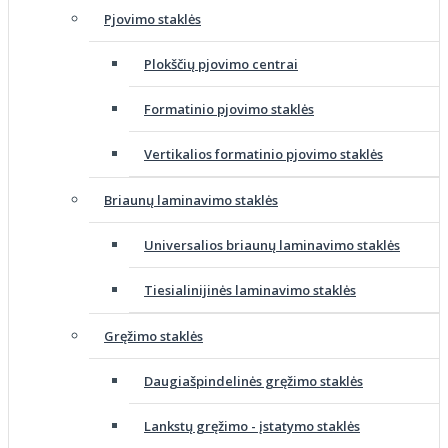
Pjovimo staklės
Plokščių pjovimo centrai
Formatinio pjovimo staklės
Vertikalios formatinio pjovimo staklės
Briaunų laminavimo staklės
Universalios briaunų laminavimo staklės
Tiesialinijinės laminavimo staklės
Gręžimo staklės
Daugiašpindelinės gręžimo staklės
Lankstų gręžimo - įstatymo staklės