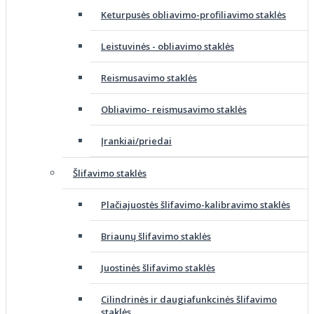
Keturpusės obliavimo-profiliavimo staklės
Leistuvinės - obliavimo staklės
Reismusavimo staklės
Obliavimo- reismusavimo staklės
Įrankiai/priedai
Šlifavimo staklės
Plačiajuostės šlifavimo-kalibravimo staklės
Briaunų šlifavimo staklės
Juostinės šlifavimo staklės
Cilindrinės ir daugiafunkcinės šlifavimo
staklės