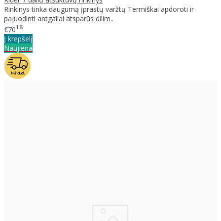
Rinkinys tinka daugumą įprastų varžtų Termiškai apdoroti ir
pajuodinti antgaliai atsparūs dilim..
18
€70
Į krepšelį
Naujiena