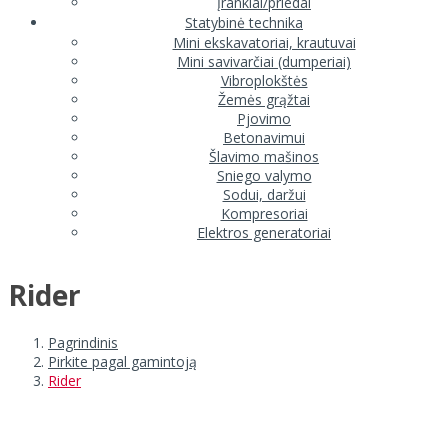
Įrankiai/priedai
Statybinė technika
Mini ekskavatoriai, krautuvai
Mini savivarčiai (dumperiai)
Vibroplokštės
Žemės grąžtai
Pjovimo
Betonavimui
Šlavimo mašinos
Sniego valymo
Sodui, daržui
Kompresoriai
Elektros generatoriai
Rider
Pagrindinis
Pirkite pagal gamintoją
Rider