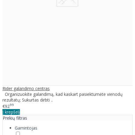
Rider galandimo centras
Organizuokite galandimą, kad kaskart pasiektumėte vienodų
rezultatų; Sukurtas dirbti ..
99
€92
Į krepšelį
Prekių filtras
Gamintojas