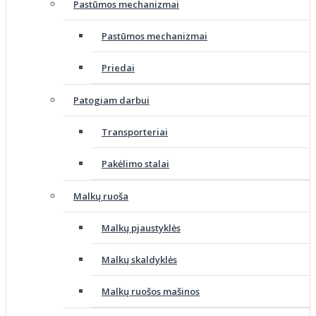
Pastūmos mechanizmai
Pastūmos mechanizmai
Priedai
Patogiam darbui
Transporteriai
Pakėlimo stalai
Malkų ruoša
Malkų pjaustyklės
Malkų skaldyklės
Malkų ruošos mašinos