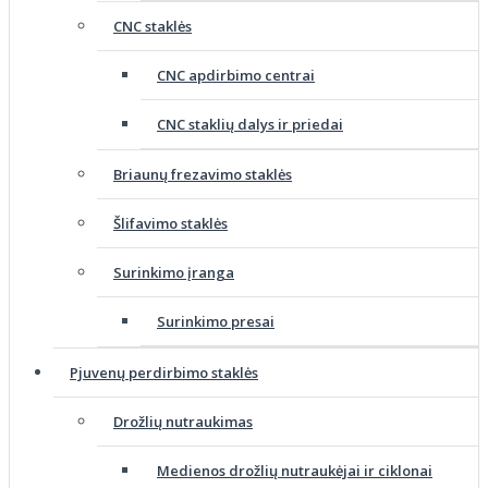
CNC staklės
CNC apdirbimo centrai
CNC staklių dalys ir priedai
Briaunų frezavimo staklės
Šlifavimo staklės
Surinkimo įranga
Surinkimo presai
Pjuvenų perdirbimo staklės
Drožlių nutraukimas
Medienos drožlių nutraukėjai ir ciklonai