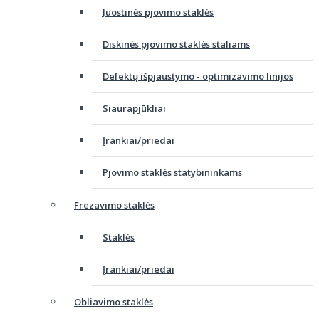
Juostinės pjovimo staklės
Diskinės pjovimo staklės staliams
Defektų išpjaustymo - optimizavimo linijos
Siaurapjūkliai
Įrankiai/priedai
Pjovimo staklės statybininkams
Frezavimo staklės
Staklės
Įrankiai/priedai
Obliavimo staklės