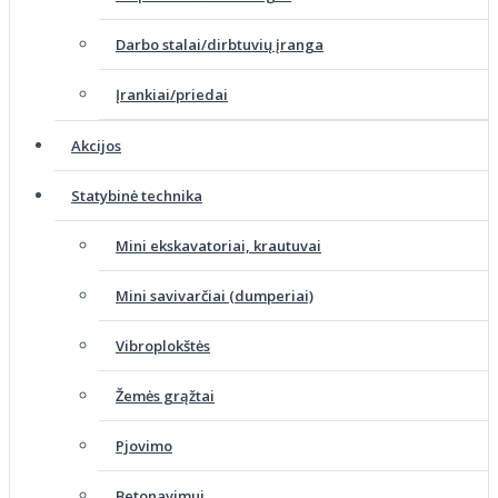
Darbo stalai/dirbtuvių įranga
Įrankiai/priedai
Akcijos
Statybinė technika
Mini ekskavatoriai, krautuvai
Mini savivarčiai (dumperiai)
Vibroplokštės
Žemės grąžtai
Pjovimo
Betonavimui