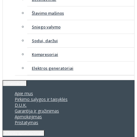
Šlavimo mašinos
Sniego valymo
Sodui, daržui
Kompresoriai
Elektros generatoriai
Informacija
Apie mus
Pirkimo sąlygos ir taisyklės
D.U.K.
Garantija ir grąžinimas
Apmokėjimas
Pristatymas
Klientų aptarnavimas