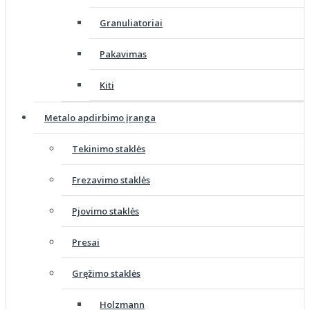
Granuliatoriai
Pakavimas
Kiti
Metalo apdirbimo įranga
Tekinimo staklės
Frezavimo staklės
Pjovimo staklės
Presai
Gręžimo staklės
Holzmann