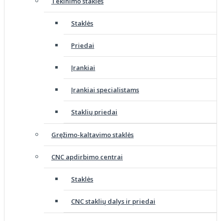
Tekinimo staklės
Staklės
Priedai
Įrankiai
Įrankiai specialistams
Staklių priedai
Gręžimo-kaltavimo staklės
CNC apdirbimo centrai
Staklės
CNC staklių dalys ir priedai