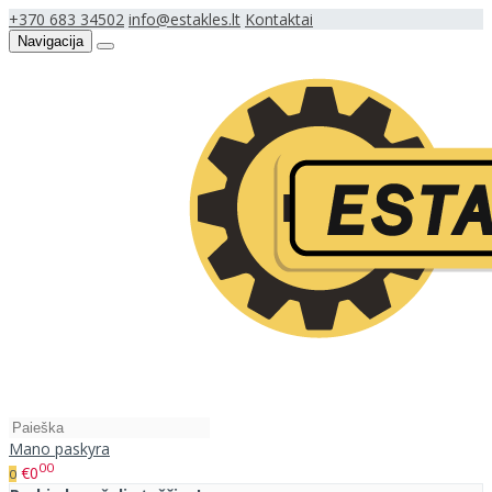
+370 683 34502
info@estakles.lt
Kontaktai
Navigacija
Mano paskyra
00
€0
0