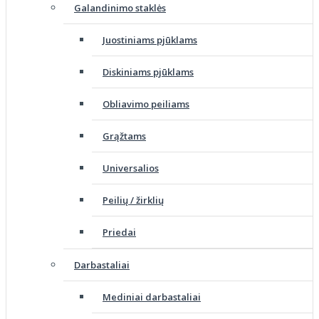
Galandinimo staklės
Juostiniams pjūklams
Diskiniams pjūklams
Obliavimo peiliams
Grąžtams
Universalios
Peilių / žirklių
Priedai
Darbastaliai
Mediniai darbastaliai